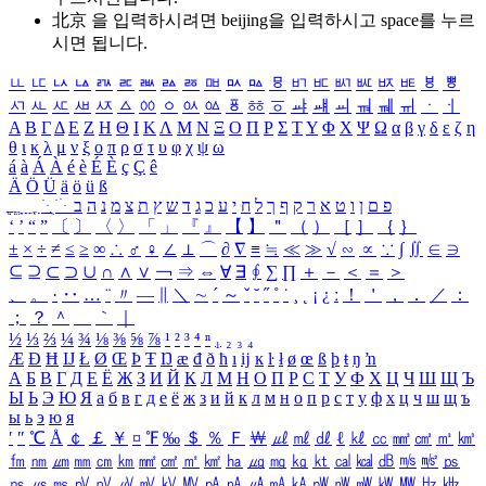
北京 을 입력하시려면
beijing
을 입력하시고 space를 누르
시면 됩니다.
ㅥ
ㅦ
ㅧ
ㅨ
ㅩ
ㅪ
ㅫ
ㅬ
ㅭ
ㅮ
ㅯ
ㅰ
ㅱ
ㅲ
ㅳ
ㅴ
ㅵ
ㅶ
ㅷ
ㅸ
ㅹ
ㅺ
ㅻ
ㅼ
ㅽ
ㅾ
ㅿ
ㆀ
ㆁ
ㆂ
ㆃ
ㆄ
ㆅ
ㆆ
ㆇ
ㆈ
ㆉ
ㆊ
ㆋ
ㆌ
ㆍ
ㆎ
Α
Β
Γ
Δ
Ε
Ζ
Η
Θ
Ι
Κ
Λ
Μ
Ν
Ξ
Ο
Π
Ρ
Σ
Τ
Υ
Φ
Χ
Ψ
Ω
α
β
γ
δ
ε
ζ
η
θ
ι
κ
λ
μ
ν
ξ
ο
π
ρ
σ
τ
υ
φ
χ
ψ
ω
á
à
Á
À
é
è
É
È
ç
Ç
ê
Ä
Ö
Ü
ä
ö
ü
ß
ְ
ֳ
ֲ
ֱ
ָ
ַ
ֵ
ֶ
ִ
ֹ
ּ
ֻ
ׂ
ׁ
ּ
ב
ה
נ
מ
צ
ת
ץ
ש
ד
ג
כ
ע
י
ח
ל
ך
ף
ק
ר
א
ט
ו
ן
ם
פ
‘
’
“
”
〔
〕
〈
〉
「
」
『
』
【
】
＂
（
）
［
］
｛
｝
±
×
÷
≠
≤
≥
∞
∴
♂
♀
∠
⊥
⌒
∂
∇
≡
≒
≪
≫
√
∽
∝
∵
∫
∬
∈
∋
⊆
⊇
⊂
⊃
∪
∩
∧
∨
￢
⇒
⇔
∀
∃
∮
∑
∏
＋
－
＜
＝
＞
、
。
·
‥
…
¨
〃
―
∥
＼
∼
´
～
ˇ
˘
˝
˚
˙
¸
˛
¡
¿
ː
！
＇
，
．
／
：
；
？
＾
＿
｀
｜
½
⅓
⅔
¼
¾
⅛
⅜
⅝
⅞
¹
²
³
⁴
ⁿ
₁
₂
₃
₄
Æ
Ð
Ħ
Ĳ
Ł
Ø
Œ
Þ
Ŧ
Ŋ
æ
đ
ð
ħ
ı
ĳ
ĸ
ŀ
ł
ø
œ
ß
þ
ŧ
ŋ
ŉ
А
Б
В
Г
Д
Е
Ё
Ж
З
И
Й
К
Л
М
Н
О
П
Р
С
Т
У
Ф
Х
Ц
Ч
Ш
Щ
Ъ
Ы
Ь
Э
Ю
Я
а
б
в
г
д
е
ё
ж
з
и
й
к
л
м
н
о
п
р
с
т
у
ф
х
ц
ч
ш
щ
ъ
ы
ь
э
ю
я
′
″
℃
Å
￠
￡
￥
¤
℉
‰
＄
％
Ｆ
￦
㎕
㎖
㎗
ℓ
㎘
㏄
㎣
㎤
㎥
㎦
㎙
㎚
㎛
㎜
㎝
㎞
㎟
㎠
㎡
㎢
㏊
㎍
㎎
㎏
㏏
㎈
㎉
㏈
㎧
㎨
㎰
㎱
㎲
㎳
㎴
㎵
㎶
㎷
㎸
㎹
㎀
㎁
㎂
㎃
㎄
㎺
㎻
㎽
㎾
㎿
㎐
㎑