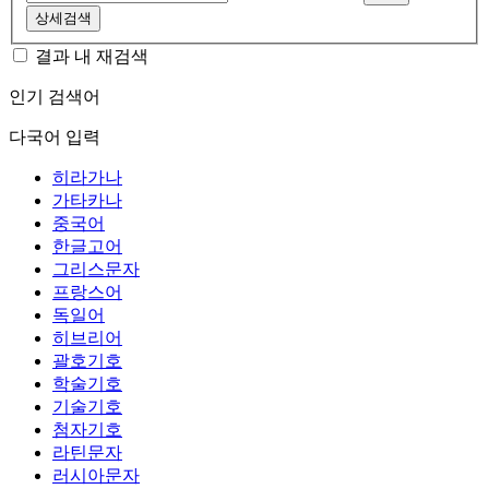
상세검색
결과 내 재검색
인기 검색어
다국어 입력
히라가나
가타카나
중국어
한글고어
그리스문자
프랑스어
독일어
히브리어
괄호기호
학술기호
기술기호
첨자기호
라틴문자
러시아문자