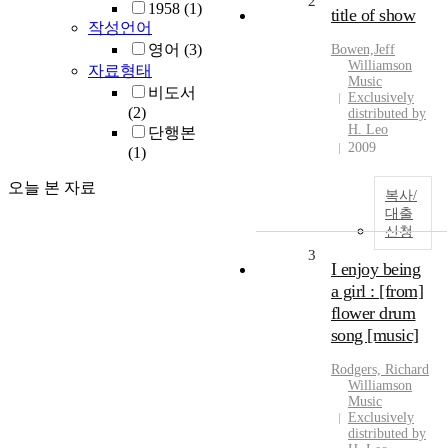
2
1958
(1)
title of show
작성언어
영어
(3)
Bowen,Jeff
Williamson
자료형태
Music
비도서
Exclusively
(2)
distributed by
H. Leo
단행본
2009
(1)
오늘 본 자료
복사/
대출
신청
3
I enjoy being
a girl : [from]
flower drum
song [music]
Rodgers, Richard
Williamson
Music
Exclusively
distributed by