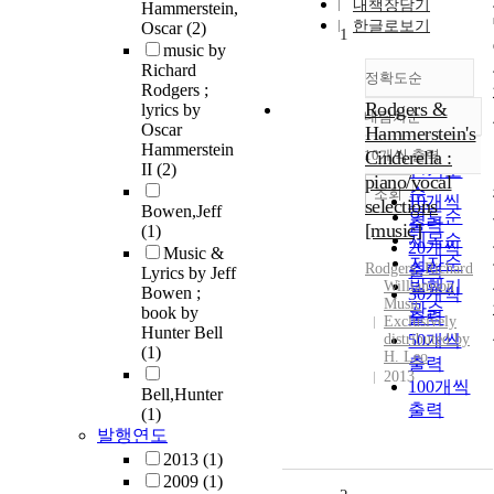
내책장담기
Hammerstein,
한글로보기
Oscar
(2)
1
music by
Richard
정확도순
Rodgers ;
Rodgers &
lyrics by
내림차순
정확도
Oscar
Hammerstein's
순
Hammerstein
10개씩 출력
Cinderella :
내림차순
II
(2)
인기도
piano/vocal
순
조회
10개씩
selections
Bowen,Jeff
연도순
출력
[music]
(1)
제목순
20개씩
Music &
저자순
Rodgers, Richard
출력
Lyrics by Jeff
발행기
Williamson
Bowen ;
30개씩
Music
관순
book by
출력
Exclusively
Hunter Bell
distributed by
50개씩
(1)
H. Leo
출력
2013
100개씩
Bell,Hunter
출력
(1)
발행연도
2013
(1)
2009
(1)