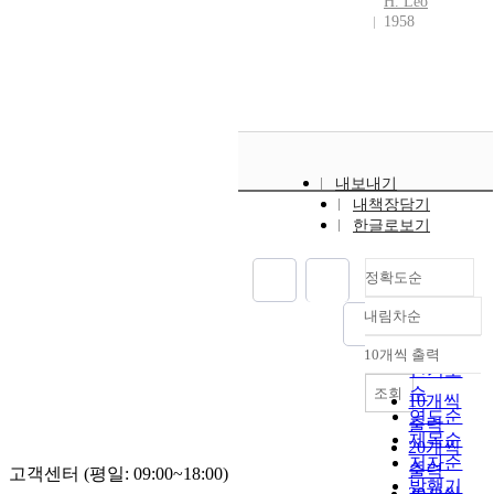
H. Leo
1958
내보내기
내책장담기
한글로보기
정확도순
내림차순
정확도
순
10개씩 출력
내림차순
인기도
순
조회
10개씩
연도순
출력
제목순
20개씩
저자순
출력
고객센터 (평일: 09:00~18:00)
발행기
30개씩