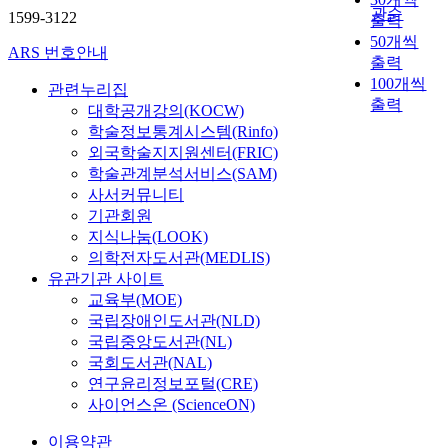
관순
1599-3122
출력
50개씩
ARS 번호안내
출력
100개씩
관련누리집
출력
대학공개강의(KOCW)
학술정보통계시스템(Rinfo)
외국학술지지원센터(FRIC)
학술관계분석서비스(SAM)
사서커뮤니티
기관회원
지식나눔(LOOK)
의학전자도서관(MEDLIS)
유관기관 사이트
교육부(MOE)
국립장애인도서관(NLD)
국립중앙도서관(NL)
국회도서관(NAL)
연구윤리정보포털(CRE)
사이언스온 (ScienceON)
이용약관