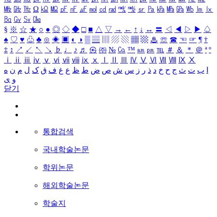
㎒
㎓
㎔
Ω
㏀
㏁
㎊
㎋
㎌
㏖
㏅
㎭
㎮
㎯
㏛
㎩
㎪
㎫
㎬
㏝
㏐
㏓
㏃
㏉
㏜
㏆
§
※
☆
★
○
●
◎
◇
◆
□
■
△
▽
→
←
↑
↓
↔
〓
◁
◀
▷
▶
♤
♠
♡
♥
♧
♣
⊙
◈
▣
◐
◑
▒
▤
▥
▨
▧
▦
▩
♨
☏
☎
☜
☞
¶
†
‡
↕
↗
↙
↖
↘
♭
♩
♪
♬
㉿
㈜
№
㏇
™
㏂
㏘
℡
＃
＆
＊
＠
ª
º
ⅰ
ⅱ
ⅲ
ⅳ
ⅴ
ⅵ
ⅶ
ⅷ
ⅸ
ⅹ
Ⅰ
Ⅱ
Ⅲ
Ⅳ
Ⅴ
Ⅵ
Ⅶ
Ⅷ
Ⅸ
Ⅹ
ا
ب
ت
ث
ج
ح
خ
د
ذ
ر
ز
س
ش
ص
ض
ط
ظ
ع
غ
ف
ق
ک
ل
م
ن
ه
و
ی
닫기
통합검색
국내학술논문
학위논문
해외학술논문
학술지