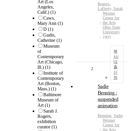
Art (Los
Rogers-
Angeles,
Lafferty, Sarah
Calif.)
(1)
Wexner
Caws,
Center for
the Arts
Mary Ann
(1)
Ohio State
D
(1)
University
Gudis,
1993
Catherine
(1)
Museum
of
복
Contemporary
사/
Art (Chicago,
대
Ill.)
(1)
출
2
신
Institute of
청
Contemporary
Art (Boston,
Sadie
Mass.)
(1)
Benning :
Baltimore
suspended
Museum of
Art
(1)
animation
Sarah J.
Benning, Sadie
Rogers,
Wexner
exhibition
Center for
curator
(1)
the Arts,