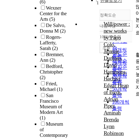
한글로보기
(6)
1
Wexner
Center for the
정확도순
Arts
(5)
Will/power :
De Salvo,
내림차순
정확도
new works
Donna M
(2)
순
Rogers-
10개씩 출력
by Papo
내림차순
인기도
Lafferty,
Colo,
순
조회
Sarah
(2)
10개씩
Jimmie
연도순
Bremner,
출력
Durham,
Ann
(2)
제목순
20개씩
David
Bedford,
저자순
출력
Hammons,
Christopher
발행기
30개씩
(2)
Hachivi
관순
출력
Fried,
Edgar Heap
50개씩
Michael
(1)
of Birds,
San
출력
Adrian
Francisco
100개씩
Piper,
Museum of
출력
Modern Art
Aminah
(1)
Brenda
Museum
Lynn
of
Robinson
Contemporary