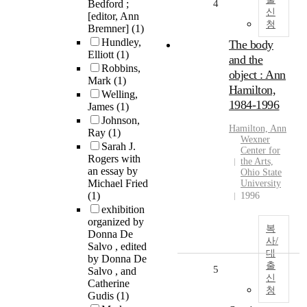
Bedford ;
4
신
[editor, Ann
청
Bremner]
(1)
Hundley,
The body
Elliott
(1)
and the
Robbins,
object : Ann
Mark
(1)
Hamilton,
Welling,
1984-1996
James
(1)
Johnson,
Hamilton, Ann
Ray
(1)
Wexner
Sarah J.
Center for
Rogers with
the Arts,
an essay by
Ohio State
Michael Fried
University
(1)
1996
exhibition
organized by
복
Donna De
사/
Salvo , edited
대
by Donna De
출
5
Salvo , and
신
Catherine
청
Gudis
(1)