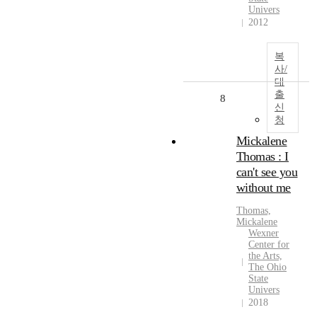
Univers
2012
복
사/
대
출
8
신
청
Mickalene
Thomas : I
can't see you
without me
Thomas,
Mickalene
Wexner
Center for
the Arts,
The Ohio
State
Univers
2018