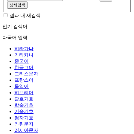
상세검색
결과 내 재검색
인기 검색어
다국어 입력
히라가나
가타카나
중국어
한글고어
그리스문자
프랑스어
독일어
히브리어
괄호기호
학술기호
기술기호
첨자기호
라틴문자
러시아문자