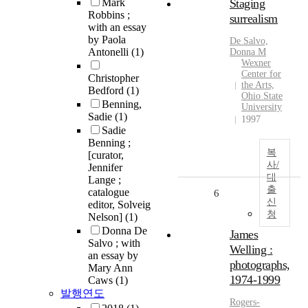
Mark
Staging
Robbins ;
surrealism
with an essay
by Paola
De Salvo,
Antonelli
(1)
Donna M
Wexner
Center for
Christopher
the Arts,
Bedford
(1)
Ohio State
Benning,
University
Sadie
(1)
1997
Sadie
Benning ;
복
[curator,
사/
Jennifer
대
Lange ;
출
catalogue
6
신
editor, Solveig
청
Nelson]
(1)
Donna De
James
Salvo ; with
Welling :
an essay by
photographs,
Mary Ann
1974-1999
Caws
(1)
발행연도
Rogers-