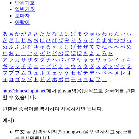
단위기호
일반기호
로마자
아랍어
あ
ぁ
か
が
さ
ざ
た
だ
な
は
ば
ぱ
ま
や
ゃ
ら
わ
ゎ
ん
い
ぃ
き
ぎ
し
じ
ち
ぢ
に
ひ
び
ぴ
み
り
う
ぅ
く
ぐ
す
ず
つ
づ
っ
ぬ
ふ
ぶ
ぷ
む
ゆ
ゅ
る
え
ぇ
け
げ
せ
ぜ
て
で
ね
へ
べ
ぺ
め
れ
お
ぉ
こ
ご
そ
ぞ
と
ど
の
ほ
ぼ
ぽ
も
よ
ょ
ろ
を
ア
ァ
カ
サ
ザ
タ
ダ
ナ
ハ
バ
パ
マ
ヤ
ャ
ラ
ワ
ヮ
ン
イ
ィ
キ
ギ
シ
ジ
チ
ヂ
ニ
ヒ
ビ
ピ
ミ
リ
ウ
ゥ
ク
グ
ス
ズ
ツ
ヅ
ッ
ヌ
フ
ブ
プ
ム
ユ
ュ
ル
エ
ェ
ケ
ゲ
セ
ゼ
テ
デ
ヘ
ベ
ペ
メ
レ
オ
ォ
コ
ゴ
ソ
ゾ
ト
ド
ノ
ホ
ボ
ポ
モ
ヨ
ョ
ロ
ヲ
―
http://chineseinput.net/
에서 pinyin(병음)방식으로 중국어를 변환
할 수 있습니다.
변환된 중국어를 복사하여 사용하시면 됩니다.
예시)
中文 을 입력하시려면
zhongwen
을 입력하시고 space를
누르시면됩니다.