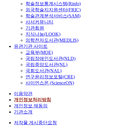
학술정보통계시스템(Rinfo)
외국학술지지원센터(FRIC)
학술관계분석서비스(SAM)
사서커뮤니티
기관회원
지식나눔(LOOK)
의학전자도서관(MEDLIS)
유관기관 사이트
교육부(MOE)
국립장애인도서관(NLD)
국립중앙도서관(NL)
국회도서관(NAL)
연구윤리정보포털(CRE)
사이언스온 (ScienceON)
이용약관
개인정보처리방침
개인정보 재동의
기관소개
저작물 게시중단요청