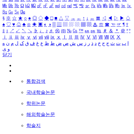
㎒
㎓
㎔
Ω
㏀
㏁
㎊
㎋
㎌
㏖
㏅
㎭
㎮
㎯
㏛
㎩
㎪
㎫
㎬
㏝
㏐
㏓
㏃
㏉
㏜
㏆
§
※
☆
★
○
●
◎
◇
◆
□
■
△
▽
→
←
↑
↓
↔
〓
◁
◀
▷
▶
♤
♠
♡
♥
♧
♣
⊙
◈
▣
◐
◑
▒
▤
▥
▨
▧
▦
▩
♨
☏
☎
☜
☞
¶
†
‡
↕
↗
↙
↖
↘
♭
♩
♪
♬
㉿
㈜
№
㏇
™
㏂
㏘
℡
＃
＆
＊
＠
ª
º
ⅰ
ⅱ
ⅲ
ⅳ
ⅴ
ⅵ
ⅶ
ⅷ
ⅸ
ⅹ
Ⅰ
Ⅱ
Ⅲ
Ⅳ
Ⅴ
Ⅵ
Ⅶ
Ⅷ
Ⅸ
Ⅹ
ا
ب
ت
ث
ج
ح
خ
د
ذ
ر
ز
س
ش
ص
ض
ط
ظ
ع
غ
ف
ق
ک
ل
م
ن
ه
و
ی
닫기
통합검색
국내학술논문
학위논문
해외학술논문
학술지