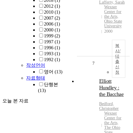
2018
(1)
Lafferty, Sarah
2012
(1)
Wexner
2010
(1)
Center for
the Arts,
2007
(2)
Ohio State
2006
(1)
University
2000
(1)
2000
1999
(2)
1997
(1)
복
1996
(1)
사/
1993
(1)
대
1992
(1)
출
7
작성언어
신
영어
(13)
청
자료형태
Elliott
단행본
Hundley :
(13)
the Bacchae
오늘 본 자료
Bedford,
Christopher
Wexner
Center for
the Arts,
The Ohio
State