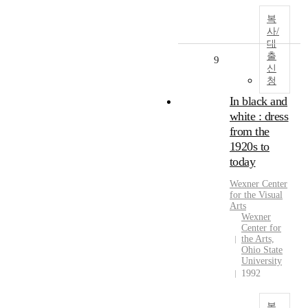
복
사/
대
출
9
신
청
In black and
white : dress
from the
1920s to
today
Wexner Center
for the Visual
Arts
Wexner
Center for
the Arts,
Ohio State
University
1992
복