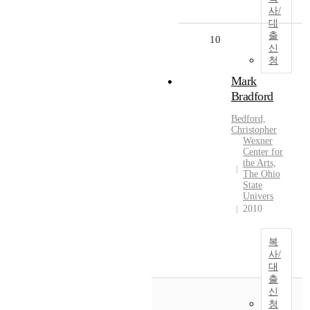
사/
대
출
10
신
청
Mark
Bradford
Bedford,
Christopher
Wexner
Center for
the Arts,
The Ohio
State
Univers
2010
복
사/
대
출
신
청