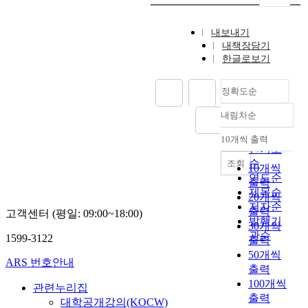
내보내기
내책장담기
한글로보기
정확도순
내림차순
정확도
순
10개씩 출력
내림차순
인기도
순
조회
10개씩
연도순
출력
제목순
20개씩
저자순
출력
고객센터 (평일: 09:00~18:00)
발행기
30개씩
관순
1599-3122
출력
50개씩
ARS 번호안내
출력
100개씩
관련누리집
출력
대학공개강의(KOCW)