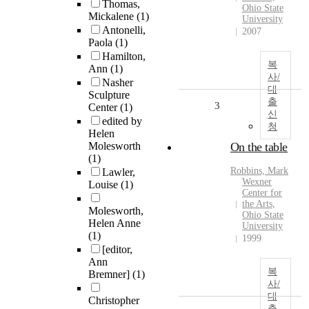
Thomas,
Ohio State
Mickalene
(1)
University
Antonelli,
2007
Paola
(1)
Hamilton,
복
Ann
(1)
사/
Nasher
대
Sculpture
출
3
Center
(1)
신
edited by
청
Helen
Molesworth
On the table
(1)
Robbins, Mark
Lawler,
Wexner
Louise
(1)
Center for
the Arts,
Molesworth,
Ohio State
Helen Anne
University
(1)
1999
[editor,
Ann
복
Bremner]
(1)
사/
대
Christopher
출