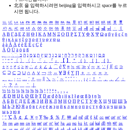
北京 을 입력하시려면
beijing
을 입력하시고 space를 누르
시면 됩니다.
ㅥ
ㅦ
ㅧ
ㅨ
ㅩ
ㅪ
ㅫ
ㅬ
ㅭ
ㅮ
ㅯ
ㅰ
ㅱ
ㅲ
ㅳ
ㅴ
ㅵ
ㅶ
ㅷ
ㅸ
ㅹ
ㅺ
ㅻ
ㅼ
ㅽ
ㅾ
ㅿ
ㆀ
ㆁ
ㆂ
ㆃ
ㆄ
ㆅ
ㆆ
ㆇ
ㆈ
ㆉ
ㆊ
ㆋ
ㆌ
ㆍ
ㆎ
Α
Β
Γ
Δ
Ε
Ζ
Η
Θ
Ι
Κ
Λ
Μ
Ν
Ξ
Ο
Π
Ρ
Σ
Τ
Υ
Φ
Χ
Ψ
Ω
α
β
γ
δ
ε
ζ
η
θ
ι
κ
λ
μ
ν
ξ
ο
π
ρ
σ
τ
υ
φ
χ
ψ
ω
á
à
Á
À
é
è
É
È
ç
Ç
ê
Ä
Ö
Ü
ä
ö
ü
ß
ְ
ֳ
ֲ
ֱ
ָ
ַ
ֵ
ֶ
ִ
ֹ
ּ
ֻ
ׂ
ׁ
ּ
ב
ה
נ
מ
צ
ת
ץ
ש
ד
ג
כ
ע
י
ח
ל
ך
ף
ק
ר
א
ט
ו
ן
ם
פ
‘
’
“
”
〔
〕
〈
〉
「
」
『
』
【
】
＂
（
）
［
］
｛
｝
±
×
÷
≠
≤
≥
∞
∴
♂
♀
∠
⊥
⌒
∂
∇
≡
≒
≪
≫
√
∽
∝
∵
∫
∬
∈
∋
⊆
⊇
⊂
⊃
∪
∩
∧
∨
￢
⇒
⇔
∀
∃
∮
∑
∏
＋
－
＜
＝
＞
、
。
·
‥
…
¨
〃
―
∥
＼
∼
´
～
ˇ
˘
˝
˚
˙
¸
˛
¡
¿
ː
！
＇
，
．
／
：
；
？
＾
＿
｀
｜
½
⅓
⅔
¼
¾
⅛
⅜
⅝
⅞
¹
²
³
⁴
ⁿ
₁
₂
₃
₄
Æ
Ð
Ħ
Ĳ
Ł
Ø
Œ
Þ
Ŧ
Ŋ
æ
đ
ð
ħ
ı
ĳ
ĸ
ŀ
ł
ø
œ
ß
þ
ŧ
ŋ
ŉ
А
Б
В
Г
Д
Е
Ё
Ж
З
И
Й
К
Л
М
Н
О
П
Р
С
Т
У
Ф
Х
Ц
Ч
Ш
Щ
Ъ
Ы
Ь
Э
Ю
Я
а
б
в
г
д
е
ё
ж
з
и
й
к
л
м
н
о
п
р
с
т
у
ф
х
ц
ч
ш
щ
ъ
ы
ь
э
ю
я
′
″
℃
Å
￠
￡
￥
¤
℉
‰
＄
％
Ｆ
￦
㎕
㎖
㎗
ℓ
㎘
㏄
㎣
㎤
㎥
㎦
㎙
㎚
㎛
㎜
㎝
㎞
㎟
㎠
㎡
㎢
㏊
㎍
㎎
㎏
㏏
㎈
㎉
㏈
㎧
㎨
㎰
㎱
㎲
㎳
㎴
㎵
㎶
㎷
㎸
㎹
㎀
㎁
㎂
㎃
㎄
㎺
㎻
㎽
㎾
㎿
㎐
㎑