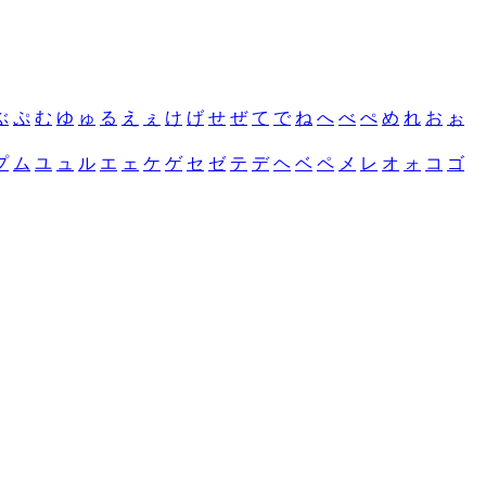
ぶ
ぷ
む
ゆ
ゅ
る
え
ぇ
け
げ
せ
ぜ
て
で
ね
へ
べ
ぺ
め
れ
お
ぉ
プ
ム
ユ
ュ
ル
エ
ェ
ケ
ゲ
セ
ゼ
テ
デ
ヘ
ベ
ペ
メ
レ
オ
ォ
コ
ゴ