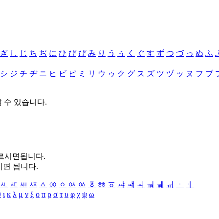
ぎ
し
じ
ち
ぢ
に
ひ
び
ぴ
み
り
う
ぅ
く
ぐ
す
ず
つ
づ
っ
ぬ
ふ
シ
ジ
チ
ヂ
ニ
ヒ
ビ
ピ
ミ
リ
ウ
ゥ
ク
グ
ス
ズ
ツ
ヅ
ッ
ヌ
フ
ブ
할 수 있습니다.
누르시면됩니다.
시면 됩니다.
ㅻ
ㅼ
ㅽ
ㅾ
ㅿ
ㆀ
ㆁ
ㆂ
ㆃ
ㆄ
ㆅ
ㆆ
ㆇ
ㆈ
ㆉ
ㆊ
ㆋ
ㆌ
ㆍ
ㆎ
θ
ι
κ
λ
μ
ν
ξ
ο
π
ρ
σ
τ
υ
φ
χ
ψ
ω