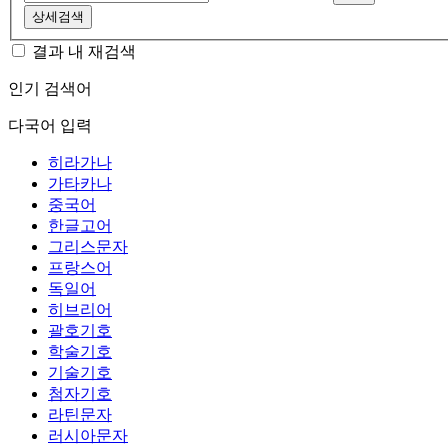
상세검색
결과 내 재검색
인기 검색어
다국어 입력
히라가나
가타카나
중국어
한글고어
그리스문자
프랑스어
독일어
히브리어
괄호기호
학술기호
기술기호
첨자기호
라틴문자
러시아문자