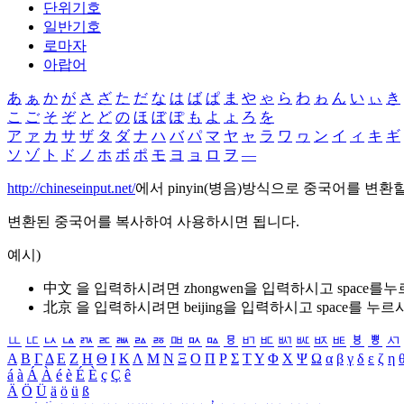
단위기호
일반기호
로마자
아랍어
あ
ぁ
か
が
さ
ざ
た
だ
な
は
ば
ぱ
ま
や
ゃ
ら
わ
ゎ
ん
い
ぃ
き
こ
ご
そ
ぞ
と
ど
の
ほ
ぼ
ぽ
も
よ
ょ
ろ
を
ア
ァ
カ
サ
ザ
タ
ダ
ナ
ハ
バ
パ
マ
ヤ
ャ
ラ
ワ
ヮ
ン
イ
ィ
キ
ギ
ソ
ゾ
ト
ド
ノ
ホ
ボ
ポ
モ
ヨ
ョ
ロ
ヲ
―
http://chineseinput.net/
에서 pinyin(병음)방식으로 중국어를 변환
변환된 중국어를 복사하여 사용하시면 됩니다.
예시)
中文 을 입력하시려면
zhongwen
을 입력하시고 space를
北京 을 입력하시려면
beijing
을 입력하시고 space를 누르
ㅥ
ㅦ
ㅧ
ㅨ
ㅩ
ㅪ
ㅫ
ㅬ
ㅭ
ㅮ
ㅯ
ㅰ
ㅱ
ㅲ
ㅳ
ㅴ
ㅵ
ㅶ
ㅷ
ㅸ
ㅹ
ㅺ
Α
Β
Γ
Δ
Ε
Ζ
Η
Θ
Ι
Κ
Λ
Μ
Ν
Ξ
Ο
Π
Ρ
Σ
Τ
Υ
Φ
Χ
Ψ
Ω
α
β
γ
δ
ε
ζ
η
á
à
Á
À
é
è
É
È
ç
Ç
ê
Ä
Ö
Ü
ä
ö
ü
ß