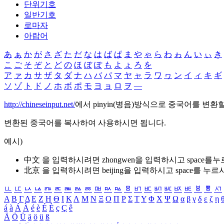
단위기호
일반기호
로마자
아랍어
あ
ぁ
か
が
さ
ざ
た
だ
な
は
ば
ぱ
ま
や
ゃ
ら
わ
ゎ
ん
い
ぃ
き
こ
ご
そ
ぞ
と
ど
の
ほ
ぼ
ぽ
も
よ
ょ
ろ
を
ア
ァ
カ
サ
ザ
タ
ダ
ナ
ハ
バ
パ
マ
ヤ
ャ
ラ
ワ
ヮ
ン
イ
ィ
キ
ギ
ソ
ゾ
ト
ド
ノ
ホ
ボ
ポ
モ
ヨ
ョ
ロ
ヲ
―
http://chineseinput.net/
에서 pinyin(병음)방식으로 중국어를 변환
변환된 중국어를 복사하여 사용하시면 됩니다.
예시)
中文 을 입력하시려면
zhongwen
을 입력하시고 space를
北京 을 입력하시려면
beijing
을 입력하시고 space를 누르
ㅥ
ㅦ
ㅧ
ㅨ
ㅩ
ㅪ
ㅫ
ㅬ
ㅭ
ㅮ
ㅯ
ㅰ
ㅱ
ㅲ
ㅳ
ㅴ
ㅵ
ㅶ
ㅷ
ㅸ
ㅹ
ㅺ
Α
Β
Γ
Δ
Ε
Ζ
Η
Θ
Ι
Κ
Λ
Μ
Ν
Ξ
Ο
Π
Ρ
Σ
Τ
Υ
Φ
Χ
Ψ
Ω
α
β
γ
δ
ε
ζ
η
á
à
Á
À
é
è
É
È
ç
Ç
ê
Ä
Ö
Ü
ä
ö
ü
ß