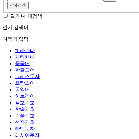
상세검색
결과 내 재검색
인기 검색어
다국어 입력
히라가나
가타카나
중국어
한글고어
그리스문자
프랑스어
독일어
히브리어
괄호기호
학술기호
기술기호
첨자기호
라틴문자
러시아문자