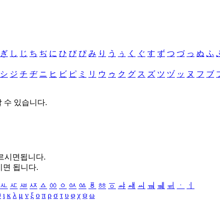
ぎ
し
じ
ち
ぢ
に
ひ
び
ぴ
み
り
う
ぅ
く
ぐ
す
ず
つ
づ
っ
ぬ
ふ
シ
ジ
チ
ヂ
ニ
ヒ
ビ
ピ
ミ
リ
ウ
ゥ
ク
グ
ス
ズ
ツ
ヅ
ッ
ヌ
フ
ブ
할 수 있습니다.
누르시면됩니다.
시면 됩니다.
ㅻ
ㅼ
ㅽ
ㅾ
ㅿ
ㆀ
ㆁ
ㆂ
ㆃ
ㆄ
ㆅ
ㆆ
ㆇ
ㆈ
ㆉ
ㆊ
ㆋ
ㆌ
ㆍ
ㆎ
θ
ι
κ
λ
μ
ν
ξ
ο
π
ρ
σ
τ
υ
φ
χ
ψ
ω