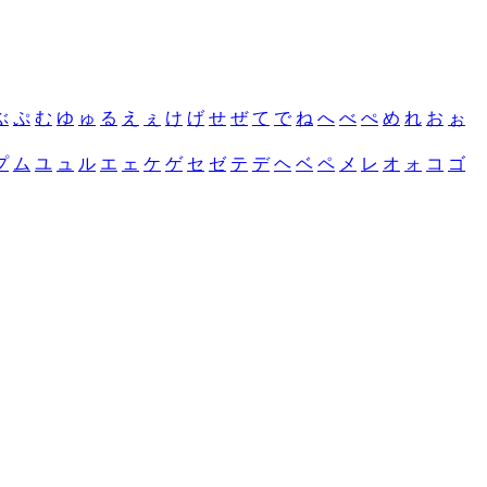
ぶ
ぷ
む
ゆ
ゅ
る
え
ぇ
け
げ
せ
ぜ
て
で
ね
へ
べ
ぺ
め
れ
お
ぉ
プ
ム
ユ
ュ
ル
エ
ェ
ケ
ゲ
セ
ゼ
テ
デ
ヘ
ベ
ペ
メ
レ
オ
ォ
コ
ゴ