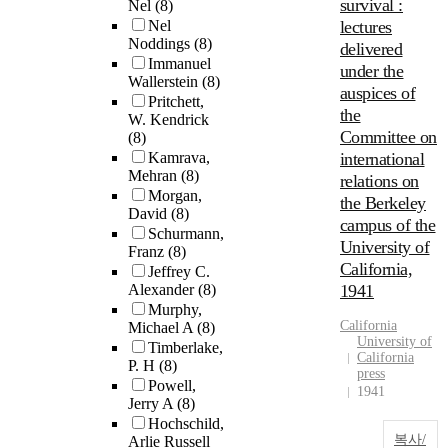
survival :
Nel
(8)
Nel
lectures
Noddings
(8)
delivered
Immanuel
under the
Wallerstein
(8)
auspices of
Pritchett,
the
W. Kendrick
Committee on
(8)
Kamrava,
international
Mehran
(8)
relations on
Morgan,
the Berkeley
David
(8)
campus of the
Schurmann,
University of
Franz
(8)
California,
Jeffrey C.
Alexander
(8)
1941
Murphy,
California
Michael A
(8)
University of
Timberlake,
California
P. H
(8)
press
Powell,
1941
Jerry A
(8)
Hochschild,
복사/
Arlie Russell