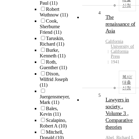
Paul
(11)
신청
Robert
4
Wuthnow
(11)
The
Cook,
renaissance of
Sherburne
Asia
Friend
(11)
Taruskin,
California
Richard
(11)
University of
Burke,
California
Kenneth
(11)
Press
Roth,
1941
Guenther
(11)
Dixon,
복사/
Wilfrid Joseph
대출
(11)
신청
5
Juergensmeyer,
Lawyers in
Mark
(11)
society .
Bales,
Volume 3 ,
Kevin
(11)
Comparative
Scalapino,
Robert A
(10)
theories
Mitchell,
Donald
(10)
Abel, Richard L