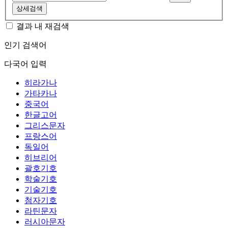
상세검색
결과 내 재검색
인기 검색어
다국어 입력
히라가나
가타카나
중국어
한글고어
그리스문자
프랑스어
독일어
히브리어
괄호기호
학술기호
기술기호
첨자기호
라틴문자
러시아문자