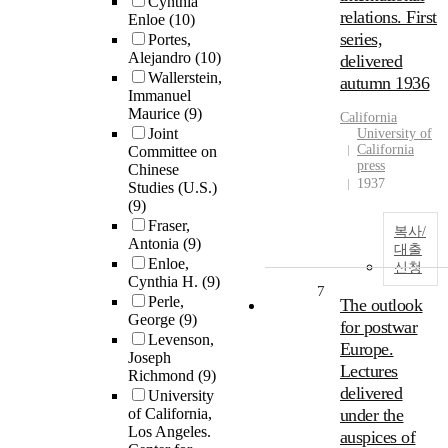
Cynthia
relations. First
Enloe
(10)
series,
Portes,
Alejandro
(10)
delivered
Wallerstein,
autumn 1936
Immanuel
Maurice
(9)
California
Joint
University of
California
Committee on
press
Chinese
1937
Studies (U.S.)
(9)
Fraser,
복사/
Antonia
(9)
대출
Enloe,
신청
Cynthia H.
(9)
7
Perle,
The outlook
George
(9)
for postwar
Levenson,
Europe.
Joseph
Lectures
Richmond
(9)
delivered
University
of California,
under the
Los Angeles.
auspices of