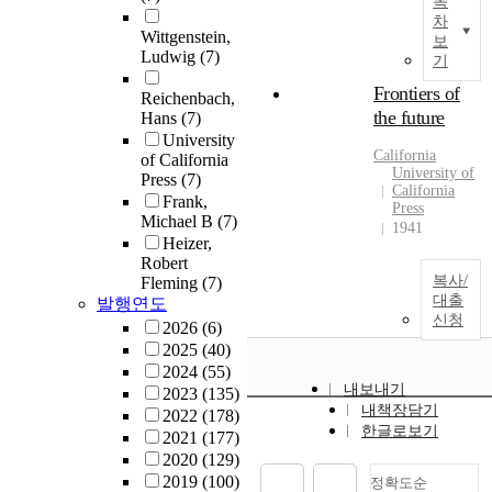
목
차
Wittgenstein,
보
Ludwig
(7)
기
Frontiers of
Reichenbach,
the future
Hans
(7)
University
California
of California
University of
Press
(7)
California
Frank,
Press
Michael B
(7)
1941
Heizer,
Robert
복사/
Fleming
(7)
대출
발행연도
신청
2026
(6)
2025
(40)
2024
(55)
내보내기
2023
(135)
내책장담기
2022
(178)
한글로보기
2021
(177)
2020
(129)
2019
(100)
정확도순