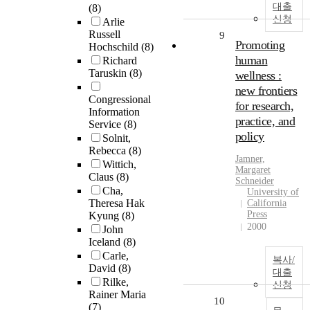
대출
(8)
신청
Arlie
Russell
9
Promoting
Hochschild
(8)
human
Richard
Taruskin
(8)
wellness :
new frontiers
Congressional
for research,
Information
practice, and
Service
(8)
policy
Solnit,
Rebecca
(8)
Jamner,
Wittich,
Margaret
Claus
(8)
Schneider
Cha,
University of
Theresa Hak
California
Press
Kyung
(8)
2000
John
Iceland
(8)
Carle,
복사/
David
(8)
대출
Rilke,
신청
Rainer Maria
10
(7)