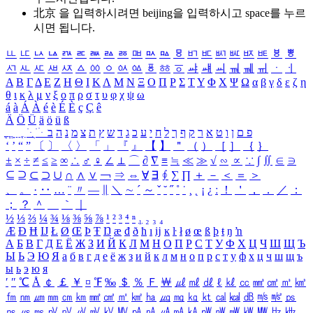
北京 을 입력하시려면
beijing
을 입력하시고 space를 누르
시면 됩니다.
ㅥ
ㅦ
ㅧ
ㅨ
ㅩ
ㅪ
ㅫ
ㅬ
ㅭ
ㅮ
ㅯ
ㅰ
ㅱ
ㅲ
ㅳ
ㅴ
ㅵ
ㅶ
ㅷ
ㅸ
ㅹ
ㅺ
ㅻ
ㅼ
ㅽ
ㅾ
ㅿ
ㆀ
ㆁ
ㆂ
ㆃ
ㆄ
ㆅ
ㆆ
ㆇ
ㆈ
ㆉ
ㆊ
ㆋ
ㆌ
ㆍ
ㆎ
Α
Β
Γ
Δ
Ε
Ζ
Η
Θ
Ι
Κ
Λ
Μ
Ν
Ξ
Ο
Π
Ρ
Σ
Τ
Υ
Φ
Χ
Ψ
Ω
α
β
γ
δ
ε
ζ
η
θ
ι
κ
λ
μ
ν
ξ
ο
π
ρ
σ
τ
υ
φ
χ
ψ
ω
á
à
Á
À
é
è
É
È
ç
Ç
ê
Ä
Ö
Ü
ä
ö
ü
ß
ְ
ֳ
ֲ
ֱ
ָ
ַ
ֵ
ֶ
ִ
ֹ
ּ
ֻ
ׂ
ׁ
ּ
ב
ה
נ
מ
צ
ת
ץ
ש
ד
ג
כ
ע
י
ח
ל
ך
ף
ק
ר
א
ט
ו
ן
ם
פ
‘
’
“
”
〔
〕
〈
〉
「
」
『
』
【
】
＂
（
）
［
］
｛
｝
±
×
÷
≠
≤
≥
∞
∴
♂
♀
∠
⊥
⌒
∂
∇
≡
≒
≪
≫
√
∽
∝
∵
∫
∬
∈
∋
⊆
⊇
⊂
⊃
∪
∩
∧
∨
￢
⇒
⇔
∀
∃
∮
∑
∏
＋
－
＜
＝
＞
、
。
·
‥
…
¨
〃
―
∥
＼
∼
´
～
ˇ
˘
˝
˚
˙
¸
˛
¡
¿
ː
！
＇
，
．
／
：
；
？
＾
＿
｀
｜
½
⅓
⅔
¼
¾
⅛
⅜
⅝
⅞
¹
²
³
⁴
ⁿ
₁
₂
₃
₄
Æ
Ð
Ħ
Ĳ
Ł
Ø
Œ
Þ
Ŧ
Ŋ
æ
đ
ð
ħ
ı
ĳ
ĸ
ŀ
ł
ø
œ
ß
þ
ŧ
ŋ
ŉ
А
Б
В
Г
Д
Е
Ё
Ж
З
И
Й
К
Л
М
Н
О
П
Р
С
Т
У
Ф
Х
Ц
Ч
Ш
Щ
Ъ
Ы
Ь
Э
Ю
Я
а
б
в
г
д
е
ё
ж
з
и
й
к
л
м
н
о
п
р
с
т
у
ф
х
ц
ч
ш
щ
ъ
ы
ь
э
ю
я
′
″
℃
Å
￠
￡
￥
¤
℉
‰
＄
％
Ｆ
￦
㎕
㎖
㎗
ℓ
㎘
㏄
㎣
㎤
㎥
㎦
㎙
㎚
㎛
㎜
㎝
㎞
㎟
㎠
㎡
㎢
㏊
㎍
㎎
㎏
㏏
㎈
㎉
㏈
㎧
㎨
㎰
㎱
㎲
㎳
㎴
㎵
㎶
㎷
㎸
㎹
㎀
㎁
㎂
㎃
㎄
㎺
㎻
㎽
㎾
㎿
㎐
㎑