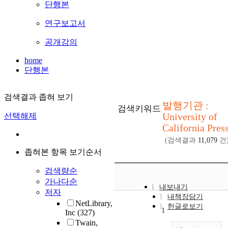
단행본
연구보고서
공개강의
home
단행본
검색결과 좁혀 보기
발행기관 :
검색키워드
University of
선택해제
California Pres
(검색결과
11,079
건
좁혀본 항목 보기순서
검색량순
가나다순
내보내기
저자
내책장담기
NetLibrary,
한글로보기
1
Inc
(327)
Twain,