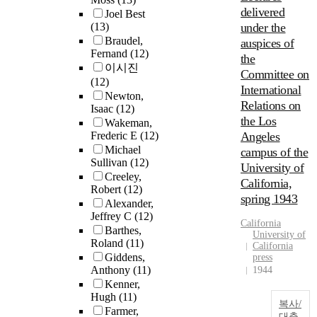
delivered
Joel Best
(13)
under the
Braudel,
auspices of
Fernand
(12)
the
이시진
Committee on
(12)
International
Newton,
Relations on
Isaac
(12)
the Los
Wakeman,
Frederic E
(12)
Angeles
Michael
campus of the
Sullivan
(12)
University of
Creeley,
California,
Robert
(12)
spring 1943
Alexander,
Jeffrey C
(12)
California
Barthes,
University of
Roland
(11)
California
Giddens,
press
Anthony
(11)
1944
Kenner,
Hugh
(11)
복사/
Farmer,
대출