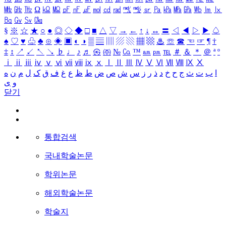
㎒
㎓
㎔
Ω
㏀
㏁
㎊
㎋
㎌
㏖
㏅
㎭
㎮
㎯
㏛
㎩
㎪
㎫
㎬
㏝
㏐
㏓
㏃
㏉
㏜
㏆
§
※
☆
★
○
●
◎
◇
◆
□
■
△
▽
→
←
↑
↓
↔
〓
◁
◀
▷
▶
♤
♠
♡
♥
♧
♣
⊙
◈
▣
◐
◑
▒
▤
▥
▨
▧
▦
▩
♨
☏
☎
☜
☞
¶
†
‡
↕
↗
↙
↖
↘
♭
♩
♪
♬
㉿
㈜
№
㏇
™
㏂
㏘
℡
＃
＆
＊
＠
ª
º
ⅰ
ⅱ
ⅲ
ⅳ
ⅴ
ⅵ
ⅶ
ⅷ
ⅸ
ⅹ
Ⅰ
Ⅱ
Ⅲ
Ⅳ
Ⅴ
Ⅵ
Ⅶ
Ⅷ
Ⅸ
Ⅹ
ا
ب
ت
ث
ج
ح
خ
د
ذ
ر
ز
س
ش
ص
ض
ط
ظ
ع
غ
ف
ق
ک
ل
م
ن
ه
و
ی
닫기
통합검색
국내학술논문
학위논문
해외학술논문
학술지