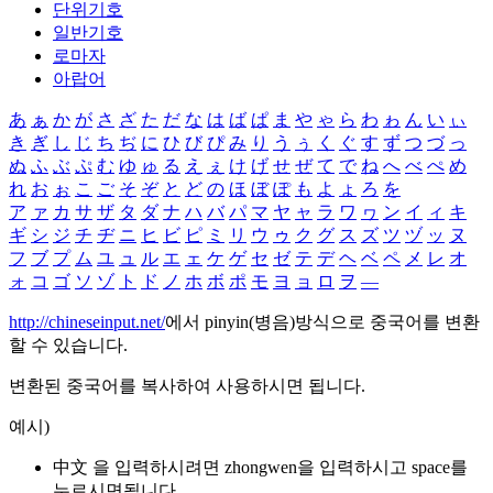
단위기호
일반기호
로마자
아랍어
あ
ぁ
か
が
さ
ざ
た
だ
な
は
ば
ぱ
ま
や
ゃ
ら
わ
ゎ
ん
い
ぃ
き
ぎ
し
じ
ち
ぢ
に
ひ
び
ぴ
み
り
う
ぅ
く
ぐ
す
ず
つ
づ
っ
ぬ
ふ
ぶ
ぷ
む
ゆ
ゅ
る
え
ぇ
け
げ
せ
ぜ
て
で
ね
へ
べ
ぺ
め
れ
お
ぉ
こ
ご
そ
ぞ
と
ど
の
ほ
ぼ
ぽ
も
よ
ょ
ろ
を
ア
ァ
カ
サ
ザ
タ
ダ
ナ
ハ
バ
パ
マ
ヤ
ャ
ラ
ワ
ヮ
ン
イ
ィ
キ
ギ
シ
ジ
チ
ヂ
ニ
ヒ
ビ
ピ
ミ
リ
ウ
ゥ
ク
グ
ス
ズ
ツ
ヅ
ッ
ヌ
フ
ブ
プ
ム
ユ
ュ
ル
エ
ェ
ケ
ゲ
セ
ゼ
テ
デ
ヘ
ベ
ペ
メ
レ
オ
ォ
コ
ゴ
ソ
ゾ
ト
ド
ノ
ホ
ボ
ポ
モ
ヨ
ョ
ロ
ヲ
―
http://chineseinput.net/
에서 pinyin(병음)방식으로 중국어를 변환
할 수 있습니다.
변환된 중국어를 복사하여 사용하시면 됩니다.
예시)
中文 을 입력하시려면
zhongwen
을 입력하시고 space를
누르시면됩니다.