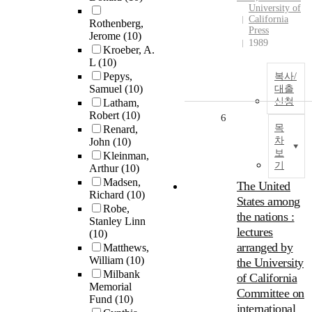
University of
California
Rothenberg,
Press
Jerome
(10)
1989
Kroeber, A.
L
(10)
Pepys,
복사/
Samuel
(10)
대출
신청
Latham,
Robert
(10)
6
목
Renard,
차
John
(10)
보
Kleinman,
기
Arthur
(10)
Madsen,
The United
Richard
(10)
States among
Robe,
the nations :
Stanley Linn
lectures
(10)
arranged by
Matthews,
William
(10)
the University
Milbank
of California
Memorial
Committee on
Fund
(10)
international