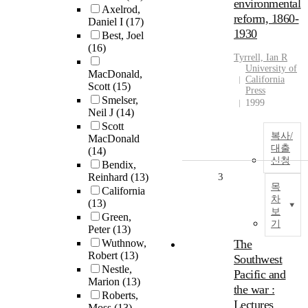
environmental
Axelrod,
reform, 1860-
Daniel I
(17)
1930
Best, Joel
(16)
Tyrrell, Ian R
University of
MacDonald,
California
Scott
(15)
Press
Smelser,
1999
Neil J
(14)
Scott
복사/
MacDonald
대출
(14)
신청
Bendix,
Reinhard
(13)
3
목
California
차
(13)
보
Green,
기
Peter
(13)
Wuthnow,
The
Robert
(13)
Southwest
Nestle,
Pacific and
Marion
(13)
the war :
Roberts,
Lectures
Moss
(13)