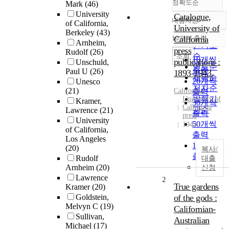
정확도순
Mark
(46)
University
Catalogue,
내림차순
of California,
정확도
University of
Berkeley
(43)
순
10개씩 출력
California
내림차순
Arnheim,
인기도
press
Rudolf
(26)
순
조회
10개씩
publications :
Unschuld,
연도순
출력
Paul U
(26)
1893-1943.
제목순
20개씩
Unesco
저자순
(21)
California
출력
발행기
University of
Kramer,
30개씩
California
관순
Lawrence
(21)
출력
press
University
50개씩
1944
of California,
출력
Los Angeles
100개씩
(20)
복사/
출력
Rudolf
대출
Arnheim
(20)
신청
Lawrence
2
True gardens
Kramer
(20)
Goldstein,
of the gods :
Melvyn C
(19)
Californian-
Sullivan,
Australian
Michael
(17)