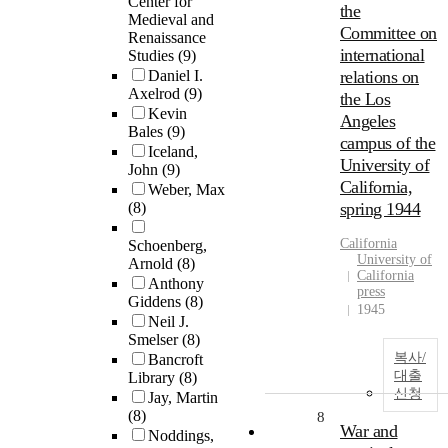
Center for
the
Medieval and
Committee on
Renaissance
international
Studies
(9)
Daniel I.
relations on
Axelrod
(9)
the Los
Kevin
Angeles
Bales
(9)
campus of the
Iceland,
University of
John
(9)
California,
Weber, Max
(8)
spring 1944
California
Schoenberg,
University of
Arnold
(8)
California
Anthony
press
Giddens
(8)
1945
Neil J.
Smelser
(8)
복사/
Bancroft
대출
Library
(8)
신청
Jay, Martin
(8)
8
War and
Noddings,