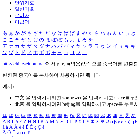
단위기호
일반기호
로마자
아랍어
あ
ぁ
か
が
さ
ざ
た
だ
な
は
ば
ぱ
ま
や
ゃ
ら
わ
ゎ
ん
い
ぃ
き
こ
ご
そ
ぞ
と
ど
の
ほ
ぼ
ぽ
も
よ
ょ
ろ
を
ア
ァ
カ
サ
ザ
タ
ダ
ナ
ハ
バ
パ
マ
ヤ
ャ
ラ
ワ
ヮ
ン
イ
ィ
キ
ギ
ソ
ゾ
ト
ド
ノ
ホ
ボ
ポ
モ
ヨ
ョ
ロ
ヲ
―
http://chineseinput.net/
에서 pinyin(병음)방식으로 중국어를 변환
변환된 중국어를 복사하여 사용하시면 됩니다.
예시)
中文 을 입력하시려면
zhongwen
을 입력하시고 space를
北京 을 입력하시려면
beijing
을 입력하시고 space를 누르
ㅥ
ㅦ
ㅧ
ㅨ
ㅩ
ㅪ
ㅫ
ㅬ
ㅭ
ㅮ
ㅯ
ㅰ
ㅱ
ㅲ
ㅳ
ㅴ
ㅵ
ㅶ
ㅷ
ㅸ
ㅹ
ㅺ
Α
Β
Γ
Δ
Ε
Ζ
Η
Θ
Ι
Κ
Λ
Μ
Ν
Ξ
Ο
Π
Ρ
Σ
Τ
Υ
Φ
Χ
Ψ
Ω
α
β
γ
δ
ε
ζ
η
á
à
Á
À
é
è
É
È
ç
Ç
ê
Ä
Ö
Ü
ä
ö
ü
ß