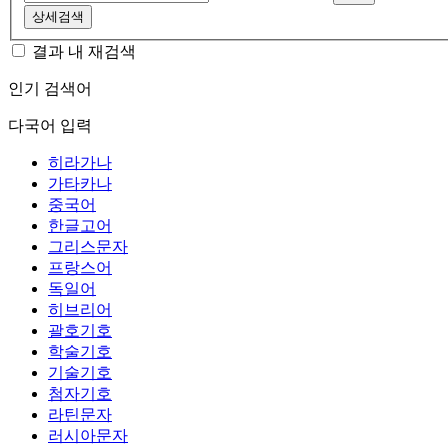
상세검색
결과 내 재검색
인기 검색어
다국어 입력
히라가나
가타카나
중국어
한글고어
그리스문자
프랑스어
독일어
히브리어
괄호기호
학술기호
기술기호
첨자기호
라틴문자
러시아문자