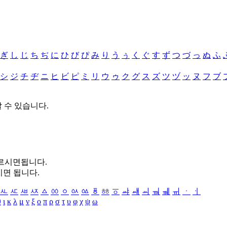
ぎ
し
じ
ち
ぢ
に
ひ
び
ぴ
み
り
う
ぅ
く
ぐ
す
ず
つ
づ
っ
ぬ
ふ
シ
ジ
チ
ヂ
ニ
ヒ
ビ
ピ
ミ
リ
ウ
ゥ
ク
グ
ス
ズ
ツ
ヅ
ッ
ヌ
フ
ブ
할 수 있습니다.
누르시면됩니다.
시면 됩니다.
ㅻ
ㅼ
ㅽ
ㅾ
ㅿ
ㆀ
ㆁ
ㆂ
ㆃ
ㆄ
ㆅ
ㆆ
ㆇ
ㆈ
ㆉ
ㆊ
ㆋ
ㆌ
ㆍ
ㆎ
θ
ι
κ
λ
μ
ν
ξ
ο
π
ρ
σ
τ
υ
φ
χ
ψ
ω