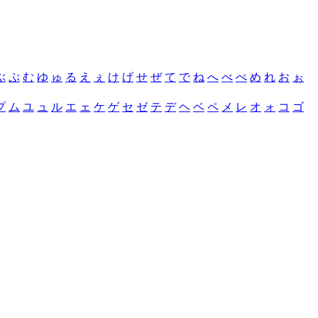
ぶ
ぷ
む
ゆ
ゅ
る
え
ぇ
け
げ
せ
ぜ
て
で
ね
へ
べ
ぺ
め
れ
お
ぉ
プ
ム
ユ
ュ
ル
エ
ェ
ケ
ゲ
セ
ゼ
テ
デ
ヘ
ベ
ペ
メ
レ
オ
ォ
コ
ゴ