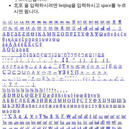
北京 을 입력하시려면
beijing
을 입력하시고 space를 누르
시면 됩니다.
ㅥ
ㅦ
ㅧ
ㅨ
ㅩ
ㅪ
ㅫ
ㅬ
ㅭ
ㅮ
ㅯ
ㅰ
ㅱ
ㅲ
ㅳ
ㅴ
ㅵ
ㅶ
ㅷ
ㅸ
ㅹ
ㅺ
ㅻ
ㅼ
ㅽ
ㅾ
ㅿ
ㆀ
ㆁ
ㆂ
ㆃ
ㆄ
ㆅ
ㆆ
ㆇ
ㆈ
ㆉ
ㆊ
ㆋ
ㆌ
ㆍ
ㆎ
Α
Β
Γ
Δ
Ε
Ζ
Η
Θ
Ι
Κ
Λ
Μ
Ν
Ξ
Ο
Π
Ρ
Σ
Τ
Υ
Φ
Χ
Ψ
Ω
α
β
γ
δ
ε
ζ
η
θ
ι
κ
λ
μ
ν
ξ
ο
π
ρ
σ
τ
υ
φ
χ
ψ
ω
á
à
Á
À
é
è
É
È
ç
Ç
ê
Ä
Ö
Ü
ä
ö
ü
ß
ְ
ֳ
ֲ
ֱ
ָ
ַ
ֵ
ֶ
ִ
ֹ
ּ
ֻ
ׂ
ׁ
ּ
ב
ה
נ
מ
צ
ת
ץ
ש
ד
ג
כ
ע
י
ח
ל
ך
ף
ק
ר
א
ט
ו
ן
ם
פ
‘
’
“
”
〔
〕
〈
〉
「
」
『
』
【
】
＂
（
）
［
］
｛
｝
±
×
÷
≠
≤
≥
∞
∴
♂
♀
∠
⊥
⌒
∂
∇
≡
≒
≪
≫
√
∽
∝
∵
∫
∬
∈
∋
⊆
⊇
⊂
⊃
∪
∩
∧
∨
￢
⇒
⇔
∀
∃
∮
∑
∏
＋
－
＜
＝
＞
、
。
·
‥
…
¨
〃
―
∥
＼
∼
´
～
ˇ
˘
˝
˚
˙
¸
˛
¡
¿
ː
！
＇
，
．
／
：
；
？
＾
＿
｀
｜
½
⅓
⅔
¼
¾
⅛
⅜
⅝
⅞
¹
²
³
⁴
ⁿ
₁
₂
₃
₄
Æ
Ð
Ħ
Ĳ
Ł
Ø
Œ
Þ
Ŧ
Ŋ
æ
đ
ð
ħ
ı
ĳ
ĸ
ŀ
ł
ø
œ
ß
þ
ŧ
ŋ
ŉ
А
Б
В
Г
Д
Е
Ё
Ж
З
И
Й
К
Л
М
Н
О
П
Р
С
Т
У
Ф
Х
Ц
Ч
Ш
Щ
Ъ
Ы
Ь
Э
Ю
Я
а
б
в
г
д
е
ё
ж
з
и
й
к
л
м
н
о
п
р
с
т
у
ф
х
ц
ч
ш
щ
ъ
ы
ь
э
ю
я
′
″
℃
Å
￠
￡
￥
¤
℉
‰
＄
％
Ｆ
￦
㎕
㎖
㎗
ℓ
㎘
㏄
㎣
㎤
㎥
㎦
㎙
㎚
㎛
㎜
㎝
㎞
㎟
㎠
㎡
㎢
㏊
㎍
㎎
㎏
㏏
㎈
㎉
㏈
㎧
㎨
㎰
㎱
㎲
㎳
㎴
㎵
㎶
㎷
㎸
㎹
㎀
㎁
㎂
㎃
㎄
㎺
㎻
㎽
㎾
㎿
㎐
㎑