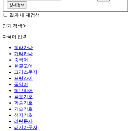
상세검색
결과 내 재검색
인기 검색어
다국어 입력
히라가나
가타카나
중국어
한글고어
그리스문자
프랑스어
독일어
히브리어
괄호기호
학술기호
기술기호
첨자기호
라틴문자
러시아문자