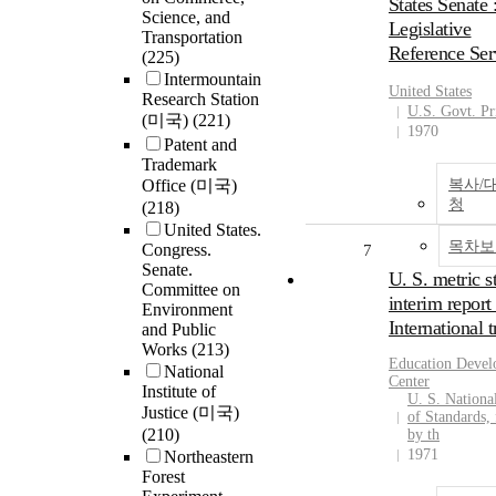
States Senate 
Science, and
Legislative
Transportation
Reference Ser
(225)
Intermountain
United States
Research Station
U.S. Govt. Pr
(미국)
(221)
1970
Patent and
Trademark
Office (미국)
복사/
청
(218)
United States.
목차보
Congress.
7
Senate.
U. S. metric s
Committee on
interim report 
Environment
International 
and Public
Works
(213)
Education Deve
National
Center
Institute of
U. S. Nationa
Justice (미국)
of Standards, 
(210)
by th
1971
Northeastern
Forest