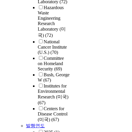
Laboratory
(72)
Hazardous
Waste
Engineering
Research
Laboratory (미
국)
(72)
National
Cancer Institute
(U.S.)
(70)
Committee
on Homeland
Security
(69)
Bush, George
W
(67)
Institutes for
Environmental
Research (미국)
(67)
Centers for
Disease Control
(미국)
(67)
발행연도