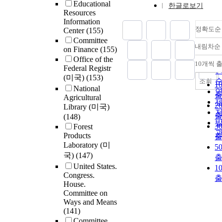
Educational
한글로보기
Resources
Information
정확도순
Center
(155)
Committee
내림차순
on Finance
(155)
Office of the
10개씩 
Federal Registr
(미국)
(153)
조회
1
National
Agricultural
2
Library (미국)
(148)
3
Forest
Products
Laboratory (미
5
국)
(147)
United States.
1
Congress.
House.
Committee on
Ways and Means
(141)
Committee