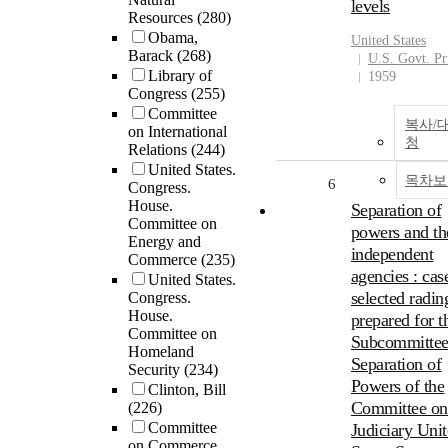
levels
Resources
(280)
Obama,
United States
Barack
(268)
U.S. Govt. Pri
Library of
1959
Congress
(255)
Committee
복사/
on International
청
Relations
(244)
United States.
목차보
6
Congress.
House.
Separation of
Committee on
powers and th
Energy and
independent
Commerce
(235)
agencies : cas
United States.
selected radin
Congress.
House.
prepared for t
Committee on
Subcommittee
Homeland
Separation of
Security
(234)
Powers of the
Clinton, Bill
Committee on
(226)
Committee
Judiciary Uni
on Commerce,