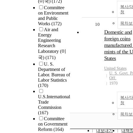
(미국)
(172)
복사/
Committee
청
on Environment
and Public
Works
(172)
목차보
10
Air and
Domestic and
Energy
foreign coins
Engineering
manufactured
Research
Laboratory (미
mints of the U
국)
(171)
States
U. S.
United States
Department of
U. S. Govt. Pr
Labor. Bureau of
Off.
Labor Statistics
1970
(170)
U.S.International
복사/
Trade
청
Commission
(167)
목차보
Committee
on Government
Reform
(164)
내보내기
내책