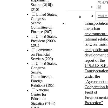
Experiment
복사/
Station (미국)
청
(210)
United States.
목차보
8
Congress.
Transportatio
Senate.
Committee on
the urban
Finance
(207)
environment :
United States.
rational relati
President (2009-
between auto
(201)
and public tra
Committee
on Financial
development : 
Services
(200)
report of the
United States.
U.S./U.S.S.R
Congress.
Transportatio
Senate.
under the
Committee on
Foreign
"Agreement o
Relations
(195)
Cooperation i
National
Field of
Center for
Environmenta
Education
Protection"
Statistics (미국)