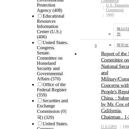
Commerce
Protection
U.S. Departm
Agency
(408)
Commerce
1995
Educational
Resources
Information
복사/
Center (U.S.)
청
(406)
United States.
목차보
3
Congress.
Senate.
Report of the 
Committee on
Committee on
Homeland
National Secu
Security and
and
Governmental
Military/Com
Affairs
(370)
Office of the
Concerns with
Federal Register
People's Repu
(359)
China. : Subm
Securities and
by Mr. Cox o
Exchange
California,
Commission (미
Chairman . 1-
국)
(329)
United States.
U.S.GPO
199
Congress.