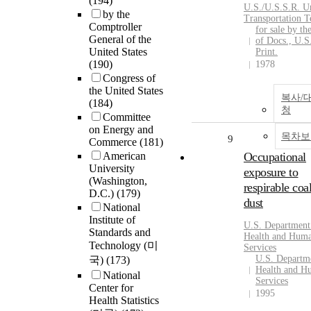
(194)
U.S./U.S.S.R. U
by the
Transportation 
Comptroller
for sale by th
General of the
of Docs., U.S
United States
Print.
(190)
1978
Congress of
the United States
복사/
(184)
청
Committee
on Energy and
목차보
9
Commerce
(181)
American
Occupational
University
exposure to
(Washington,
respirable coa
D.C.)
(179)
dust
National
Institute of
U.S. Department
Standards and
Health and Hum
Technology (미
Services
U.S. Departm
국)
(173)
Health and H
National
Services
Center for
1995
Health Statistics