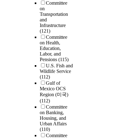
Committee
on
Transportation
and
Infrastructure
(121)
Committee
on Health,
Education,
Labor, and
Pensions
(115)
U.S. Fish and
Wildlife Service
(112)
Gulf of
Mexico OCS
Region (미국)
(112)
Committee
on Banking,
Housing, and
Urban Affairs
(110)
Committee