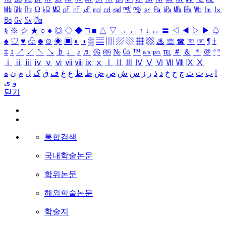
㎒
㎓
㎔
Ω
㏀
㏁
㎊
㎋
㎌
㏖
㏅
㎭
㎮
㎯
㏛
㎩
㎪
㎫
㎬
㏝
㏐
㏓
㏃
㏉
㏜
㏆
§
※
☆
★
○
●
◎
◇
◆
□
■
△
▽
→
←
↑
↓
↔
〓
◁
◀
▷
▶
♤
♠
♡
♥
♧
♣
⊙
◈
▣
◐
◑
▒
▤
▥
▨
▧
▦
▩
♨
☏
☎
☜
☞
¶
†
‡
↕
↗
↙
↖
↘
♭
♩
♪
♬
㉿
㈜
№
㏇
™
㏂
㏘
℡
＃
＆
＊
＠
ª
º
ⅰ
ⅱ
ⅲ
ⅳ
ⅴ
ⅵ
ⅶ
ⅷ
ⅸ
ⅹ
Ⅰ
Ⅱ
Ⅲ
Ⅳ
Ⅴ
Ⅵ
Ⅶ
Ⅷ
Ⅸ
Ⅹ
ا
ب
ت
ث
ج
ح
خ
د
ذ
ر
ز
س
ش
ص
ض
ط
ظ
ع
غ
ف
ق
ک
ل
م
ن
ه
و
ی
닫기
통합검색
국내학술논문
학위논문
해외학술논문
학술지