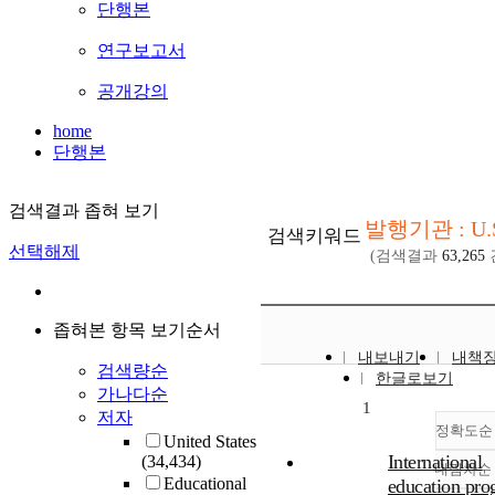
단행본
연구보고서
공개강의
home
단행본
검색결과 좁혀 보기
발행기관 : U.
검색키워드
선택해제
(검색결과
63,265
좁혀본 항목 보기순서
내보내기
내책
검색량순
한글로보기
가나다순
1
저자
정확도순
United States
International
(34,434)
내림차순
Educational
education pro