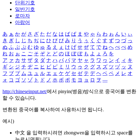
단위기호
일반기호
로마자
아랍어
あ
ぁ
か
が
さ
ざ
た
だ
な
は
ば
ぱ
ま
や
ゃ
ら
わ
ゎ
ん
い
ぃ
き
ぎ
し
じ
ち
ぢ
に
ひ
び
ぴ
み
り
う
ぅ
く
ぐ
す
ず
つ
づ
っ
ぬ
ふ
ぶ
ぷ
む
ゆ
ゅ
る
え
ぇ
け
げ
せ
ぜ
て
で
ね
へ
べ
ぺ
め
れ
お
ぉ
こ
ご
そ
ぞ
と
ど
の
ほ
ぼ
ぽ
も
よ
ょ
ろ
を
ア
ァ
カ
サ
ザ
タ
ダ
ナ
ハ
バ
パ
マ
ヤ
ャ
ラ
ワ
ヮ
ン
イ
ィ
キ
ギ
シ
ジ
チ
ヂ
ニ
ヒ
ビ
ピ
ミ
リ
ウ
ゥ
ク
グ
ス
ズ
ツ
ヅ
ッ
ヌ
フ
ブ
プ
ム
ユ
ュ
ル
エ
ェ
ケ
ゲ
セ
ゼ
テ
デ
ヘ
ベ
ペ
メ
レ
オ
ォ
コ
ゴ
ソ
ゾ
ト
ド
ノ
ホ
ボ
ポ
モ
ヨ
ョ
ロ
ヲ
―
http://chineseinput.net/
에서 pinyin(병음)방식으로 중국어를 변환
할 수 있습니다.
변환된 중국어를 복사하여 사용하시면 됩니다.
예시)
中文 을 입력하시려면
zhongwen
을 입력하시고 space를
누르시면됩니다.