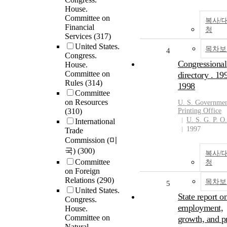
House.
Committee on
복사/
Financial
청
Services
(317)
United States.
목차보
4
Congress.
Congressional
House.
Committee on
directory . 19
Rules
(314)
1998
Committee
on Resources
U. S. Governme
(310)
Printing Office
U. S. G. P. O.
International
1997
Trade
Commission (미
국)
(300)
복사/
Committee
청
on Foreign
Relations
(290)
목차보
5
United States.
State report o
Congress.
employment,
House.
Committee on
growth, and p
Natural