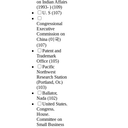
on Indian Affairs
(1993- )
(109)
U. S
(107)
Congressional
Executive
Commission on
China (미국)
(107)
Patent and
Trademark
Office
(105)
Pacific
Northwest
Research Station
(Portland, Or.)
(103)
Ballator,
Nada
(102)
United States.
Congress.
House.
Committee on
Small Business