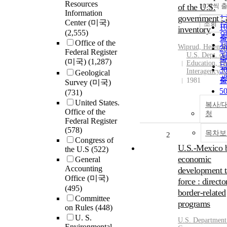
Resources
of the U.S.
10개씩 
Information
government : 
Center (미국)
조회
1
inventory
(2,555)
Office of the
Wiprud, Helen R
2
Federal Register
U.S. Dept. of
(미국)
(1,287)
Education, Fe
3
Interagency 
Geological
1981
Survey (미국)
5
(731)
United States.
복사/
Office of the
1
청
Federal Register
(578)
목차보
2
Congress of
U.S.-Mexico 
the U.S
(522)
economic
General
Accounting
development t
Office (미국)
force : directo
(495)
border-related
Committee
programs
on Rules
(448)
U. S.
U.S. Department
Environmental