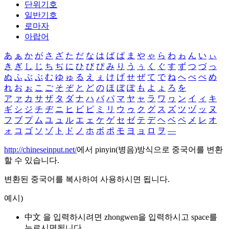
단위기호
일반기호
로마자
아랍어
あ
ぁ
か
が
さ
ざ
た
だ
な
は
ば
ぱ
ま
や
ゃ
ら
わ
ゎ
ん
い
ぃ
き
ぎ
し
じ
ち
ぢ
に
ひ
び
ぴ
み
り
う
ぅ
く
ぐ
す
ず
つ
づ
っ
ぬ
ふ
ぶ
ぷ
む
ゆ
ゅ
る
え
ぇ
け
げ
せ
ぜ
て
で
ね
へ
べ
ぺ
め
れ
お
ぉ
こ
ご
そ
ぞ
と
ど
の
ほ
ぼ
ぽ
も
よ
ょ
ろ
を
ア
ァ
カ
サ
ザ
タ
ダ
ナ
ハ
バ
パ
マ
ヤ
ャ
ラ
ワ
ヮ
ン
イ
ィ
キ
ギ
シ
ジ
チ
ヂ
ニ
ヒ
ビ
ピ
ミ
リ
ウ
ゥ
ク
グ
ス
ズ
ツ
ヅ
ッ
ヌ
フ
ブ
プ
ム
ユ
ュ
ル
エ
ェ
ケ
ゲ
セ
ゼ
テ
デ
ヘ
ベ
ペ
メ
レ
オ
ォ
コ
ゴ
ソ
ゾ
ト
ド
ノ
ホ
ボ
ポ
モ
ヨ
ョ
ロ
ヲ
―
http://chineseinput.net/
에서 pinyin(병음)방식으로 중국어를 변환
할 수 있습니다.
변환된 중국어를 복사하여 사용하시면 됩니다.
예시)
中文 을 입력하시려면
zhongwen
을 입력하시고 space를
누르시면됩니다.