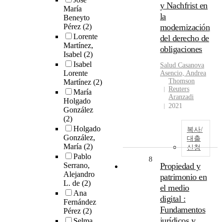
y Nachfrist en
María
la
Beneyto
Pérez
(2)
modernización
Lorente
del derecho de
Martínez,
obligaciones
Isabel
(2)
Isabel
Salud Casanova
Lorente
Asencio, Andrea
Thomson
Martínez
(2)
Reuters
María
Aranzadi
Holgado
2021
González
(2)
Holgado
복사/
González,
대출
María
(2)
신청
Pablo
8
Serrano,
Propiedad y
Alejandro
patrimonio en
L. de
(2)
el medio
Ana
digital :
Fernández
Fundamentos
Pérez
(2)
jurídicos y
Selma