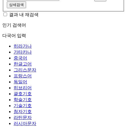
상세검색
결과 내 재검색
인기 검색어
다국어 입력
히라가나
가타카나
중국어
한글고어
그리스문자
프랑스어
독일어
히브리어
괄호기호
학술기호
기술기호
첨자기호
라틴문자
러시아문자