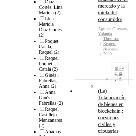
Díaz
mercado y la
Cortés, Lina
tutela del
Mariola
(2)
Lina
consumidor
Mariola
Aguilar Olivares,
Díaz Cortés
Yolanda
(2)
Thomson
Poquet
Reuters
Catalá,
Aranzadi
Raquel
(2)
2020
Raquel
Poquet
복사/
Catalá
(2)
대출
Ginès i
신청
Fabrellas,
Anna
(2)
3
(La)
Anna
Tokenización
Ginès i
Fabrellas
(2)
de bienes en
Raquel
blockchain :
Castillejo
cuestiones
Manzanares
civiles y
(2)
tributarias
Abadías