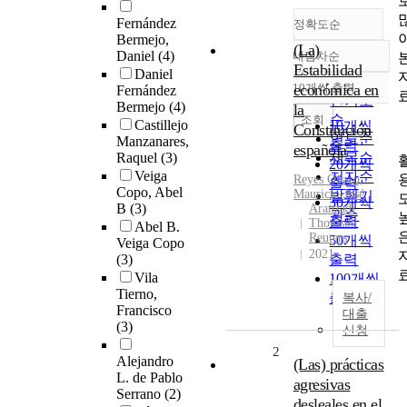
Fernández
정확도순
Bermejo,
(La)
Daniel
(4)
내림차순
정확도
Estabilidad
Daniel
순
10개씩 출력
económica en
Fernández
내림차순
인기도
Bermejo
(4)
la
순
조회
Castillejo
10개씩
Constitución
연도순
Manzanares,
출력
española
Raquel
(3)
제목순
20개씩
Veiga
저자순
Reyes Opazo,
출력
Copo, Abel
Mauricio José
발행기
30개씩
B
(3)
Aranzadi
관순
출력
Thomson
Abel B.
Reuters
50개씩
Veiga Copo
2021
(3)
출력
Vila
100개씩
Tierno,
출력
복사/
Francisco
대출
(3)
신청
2
Alejandro
(Las) prácticas
L. de Pablo
agresivas
Serrano
(2)
desleales en el