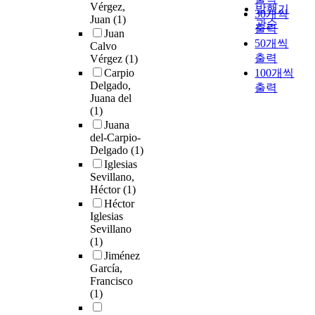
Vérgez,
발행기
30개씩
Juan
(1)
관순
출력
Juan
50개씩
Calvo
출력
Vérgez
(1)
Carpio
100개씩
Delgado,
출력
Juana del
(1)
Juana
del-Carpio-
Delgado
(1)
Iglesias
Sevillano,
Héctor
(1)
Héctor
Iglesias
Sevillano
(1)
Jiménez
García,
Francisco
(1)