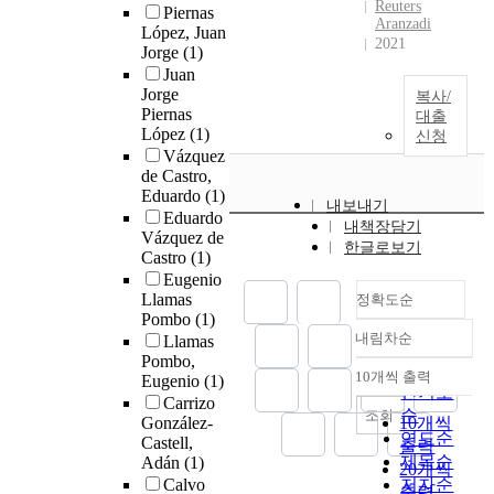
Reuters
Piernas
Aranzadi
López, Juan
2021
Jorge
(1)
Juan
Jorge
복사/
Piernas
대출
López
(1)
신청
Vázquez
de Castro,
Eduardo
(1)
내보내기
Eduardo
내책장담기
Vázquez de
한글로보기
Castro
(1)
Eugenio
Llamas
정확도순
Pombo
(1)
내림차순
Llamas
정확도
Pombo,
순
10개씩 출력
Eugenio
(1)
내림차순
인기도
Carrizo
순
조회
González-
10개씩
연도순
Castell,
출력
제목순
Adán
(1)
20개씩
Calvo
저자순
출력