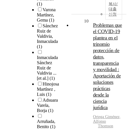
(1)
복사/
대출
Varona
신청
Martínez,
Gema
(1)
10
Problemas que
Sánchez
Ruiz de
el COVID-19
Valdivia,
plantea en el
Inmaculada
trinomio
(1)
protección de
datos,
Inmaculada
Sánchez
transparencia
Ruiz de
y movilidad :
Valdivia ...
Aportación de
[et al.]
(1)
soluciones
Hinojosa
prácticas
Martínez ,
Luis
(1)
desde la
Adsuara
ciencia
Varela,
jurídica
Borja
(1)
Ortega Giménez,
Arruñada,
Alfonso
Thomson
Benito
(1)