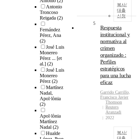
Antonio
(2)
복사/
Antonio
대출
Troncoso
신청
Reigada
(2)
5
Respuesta
Fernández
institucional y
Pérez, Ana
(2)
normativa al
José Luis
crimen
Monereo
organizado :
Pérez ... [et
Perfiles
al.]
(2)
estratégicos
José Luis
para una lucha
Monereo
Pérez
(2)
eficaz
Martínez
Garrido Carrillo,
Nadal,
Francisco Javier
Apol·lònia
Thomson
(2)
Reuters
Aranzadi
Apol·lònia
2022
Martínez
Nadal
(2)
복사/
Hualde
대출
López, Ibon