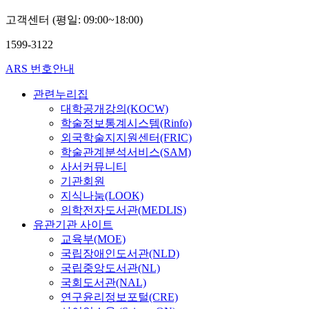
고객센터 (평일: 09:00~18:00)
1599-3122
ARS 번호안내
관련누리집
대학공개강의(KOCW)
학술정보통계시스템(Rinfo)
외국학술지지원센터(FRIC)
학술관계분석서비스(SAM)
사서커뮤니티
기관회원
지식나눔(LOOK)
의학전자도서관(MEDLIS)
유관기관 사이트
교육부(MOE)
국립장애인도서관(NLD)
국립중앙도서관(NL)
국회도서관(NAL)
연구윤리정보포털(CRE)