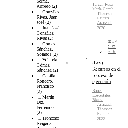
Selma,
Teruel, Rosa
Alfredo
(2)
María García
González
Thomson
Rivas, Juan
Reuters
José
(2)
Aranzadi
Juan José
2020
González
Rivas
(2)
복사/
Gómez
대출
Sánchez,
신청
Yolanda
(2)
4
Yolanda
(Los)
Gómez
Recursos en el
Sánchez
(2)
proceso de
Capilla
Roncero,
ejecución
Francisco
Bonet
(2)
Loscertales,
Martín
Blanca
Diz,
Aranzadi
Fernando
Thomson
(2)
Reuters
Troncoso
2022
Reigada,