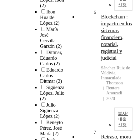
신청
(2)
Ibon
6
Blockchain :
Hualde
López
(2)
impacto en los
María
sistemas
José
financiero,
Cervilla
notarial,
Garzón
(2)
registral y
Dittmar,
judicial
Eduardo
Carlos
(2)
Sánchez Ruiz de
Eduardo
Valdivia,
Carlos
Inmaculada
Dittmar
(2)
Thomson
Sigüenza
Reuters
López, Julio
Aranzadi
(2)
2020
Julio
Sigüenza
복사/
López
(2)
대출
Beneyto
신청
Pérez, José
7
María
(2)
Retraso, mora
José