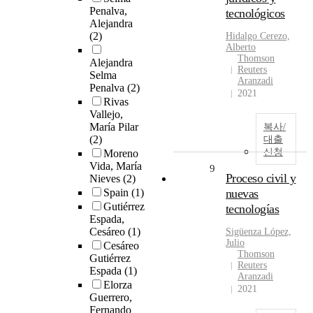
Penalva,
tecnológicos
Alejandra
(2)
Hidalgo Cerezo,
Alberto
Thomson
Alejandra
Reuters
Selma
Aranzadi
Penalva
(2)
2021
Rivas
Vallejo,
María Pilar
복사/
(2)
대출
신청
Moreno
Vida, María
9
Proceso civil y
Nieves
(2)
Spain
(1)
nuevas
Gutiérrez
tecnologías
Espada,
Cesáreo
(1)
Sigüenza López,
Julio
Cesáreo
Thomson
Gutiérrez
Reuters
Espada
(1)
Aranzadi
Elorza
2021
Guerrero,
Fernando