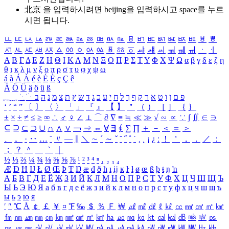
北京 을 입력하시려면
beijing
을 입력하시고 space를 누르
시면 됩니다.
ㅥ
ㅦ
ㅧ
ㅨ
ㅩ
ㅪ
ㅫ
ㅬ
ㅭ
ㅮ
ㅯ
ㅰ
ㅱ
ㅲ
ㅳ
ㅴ
ㅵ
ㅶ
ㅷ
ㅸ
ㅹ
ㅺ
ㅻ
ㅼ
ㅽ
ㅾ
ㅿ
ㆀ
ㆁ
ㆂ
ㆃ
ㆄ
ㆅ
ㆆ
ㆇ
ㆈ
ㆉ
ㆊ
ㆋ
ㆌ
ㆍ
ㆎ
Α
Β
Γ
Δ
Ε
Ζ
Η
Θ
Ι
Κ
Λ
Μ
Ν
Ξ
Ο
Π
Ρ
Σ
Τ
Υ
Φ
Χ
Ψ
Ω
α
β
γ
δ
ε
ζ
η
θ
ι
κ
λ
μ
ν
ξ
ο
π
ρ
σ
τ
υ
φ
χ
ψ
ω
á
à
Á
À
é
è
É
È
ç
Ç
ê
Ä
Ö
Ü
ä
ö
ü
ß
ְ
ֳ
ֲ
ֱ
ָ
ַ
ֵ
ֶ
ִ
ֹ
ּ
ֻ
ׂ
ׁ
ּ
ב
ה
נ
מ
צ
ת
ץ
ש
ד
ג
כ
ע
י
ח
ל
ך
ף
ק
ר
א
ט
ו
ן
ם
פ
‘
’
“
”
〔
〕
〈
〉
「
」
『
』
【
】
＂
（
）
［
］
｛
｝
±
×
÷
≠
≤
≥
∞
∴
♂
♀
∠
⊥
⌒
∂
∇
≡
≒
≪
≫
√
∽
∝
∵
∫
∬
∈
∋
⊆
⊇
⊂
⊃
∪
∩
∧
∨
￢
⇒
⇔
∀
∃
∮
∑
∏
＋
－
＜
＝
＞
、
。
·
‥
…
¨
〃
―
∥
＼
∼
´
～
ˇ
˘
˝
˚
˙
¸
˛
¡
¿
ː
！
＇
，
．
／
：
；
？
＾
＿
｀
｜
½
⅓
⅔
¼
¾
⅛
⅜
⅝
⅞
¹
²
³
⁴
ⁿ
₁
₂
₃
₄
Æ
Ð
Ħ
Ĳ
Ł
Ø
Œ
Þ
Ŧ
Ŋ
æ
đ
ð
ħ
ı
ĳ
ĸ
ŀ
ł
ø
œ
ß
þ
ŧ
ŋ
ŉ
А
Б
В
Г
Д
Е
Ё
Ж
З
И
Й
К
Л
М
Н
О
П
Р
С
Т
У
Ф
Х
Ц
Ч
Ш
Щ
Ъ
Ы
Ь
Э
Ю
Я
а
б
в
г
д
е
ё
ж
з
и
й
к
л
м
н
о
п
р
с
т
у
ф
х
ц
ч
ш
щ
ъ
ы
ь
э
ю
я
′
″
℃
Å
￠
￡
￥
¤
℉
‰
＄
％
Ｆ
￦
㎕
㎖
㎗
ℓ
㎘
㏄
㎣
㎤
㎥
㎦
㎙
㎚
㎛
㎜
㎝
㎞
㎟
㎠
㎡
㎢
㏊
㎍
㎎
㎏
㏏
㎈
㎉
㏈
㎧
㎨
㎰
㎱
㎲
㎳
㎴
㎵
㎶
㎷
㎸
㎹
㎀
㎁
㎂
㎃
㎄
㎺
㎻
㎽
㎾
㎿
㎐
㎑