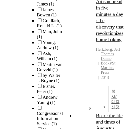
Artisan bread
James
(1)
in five
James
minutes a day
Bowen
(1)
: the
Goldfarb,
Ronald L.
(1)
discovery that
Man, John
revolutionizes
(1)
home baking
Young,
Andrew
(1)
Hertzberg, Jeff
Ash,
Thomas
William
(1)
Dunne
Books/St.
Martin van
Martin's
Creveld
(1)
Press
by Walter
2013
J. Boyne
(1)
Eisner,
Peter
(1)
복
사/
Andrew
대출
Young
(1)
신청
8
Congressional
Bear : the life
Information
and times of
Service
(1)
Augustus