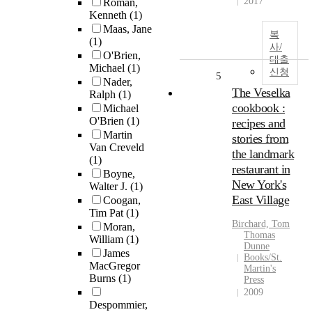
2017
Roman,
Kenneth
(1)
Maas, Jane
복
(1)
사/
O'Brien,
대출
Michael
(1)
신청
5
Nader,
The Veselka
Ralph
(1)
cookbook :
Michael
O'Brien
(1)
recipes and
Martin
stories from
Van Creveld
the landmark
(1)
restaurant in
Boyne,
New York's
Walter J.
(1)
East Village
Coogan,
Tim Pat
(1)
Birchard, Tom
Moran,
Thomas
William
(1)
Dunne
James
Books/St.
MacGregor
Martin's
Burns
(1)
Press
2009
Despommier,