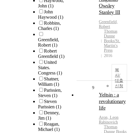
Haywood,
Owsley
John
(1)
John
Stanley III
Haywood
(1)
Greenfield,
Robbins,
Robert
Charles
(1)
Thomas
Dunne
Greenfield,
Books/St.
Robert
(1)
Martin's
Press
Robert
2016
Greenfield
(1)
United
States.
복
Congress
(1)
사/
Shatner,
대출
William
(1)
신청
9
Parissien,
Yeltsin : a
Steven
(1)
revolutionary
Steven
Parissien
(1)
life
Denney,
Aron, Leon
Jim
(1)
Rabinovich
Reagan,
Thomas
Michael
(1)
Dunne Books