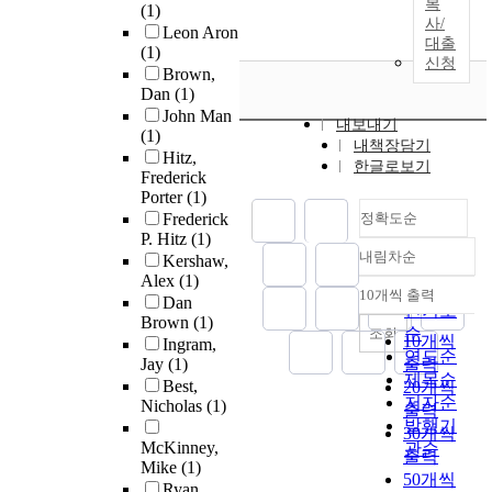
복
(1)
사/
Leon Aron
대출
(1)
신청
Brown,
Dan
(1)
John Man
내보내기
(1)
내책장담기
Hitz,
한글로보기
Frederick
Porter
(1)
Frederick
정확도순
P. Hitz
(1)
내림차순
Kershaw,
정확도
Alex
(1)
순
10개씩 출력
Dan
내림차순
인기도
Brown
(1)
순
조회
10개씩
Ingram,
연도순
Jay
(1)
출력
제목순
Best,
20개씩
저자순
Nicholas
(1)
출력
발행기
30개씩
McKinney,
관순
출력
Mike
(1)
50개씩
Ryan,