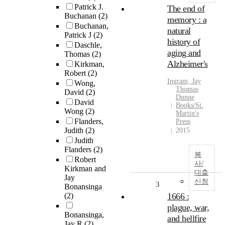
Patrick J.
The end of
Buchanan
(2)
memory : a
Buchanan,
natural
Patrick J
(2)
history of
Daschle,
aging and
Thomas
(2)
Alzheimer's
Kirkman,
Robert
(2)
Ingram, Jay
Wong,
Thomas
David
(2)
Dunne
David
Books/St.
Wong
(2)
Martin's
Flanders,
Press
Judith
(2)
2015
Judith
Flanders
(2)
복
Robert
사/
Kirkman and
대출
Jay
신청
3
Bonansinga
(2)
1666 :
plague, war,
Bonansinga,
and hellfire
Jay R
(2)