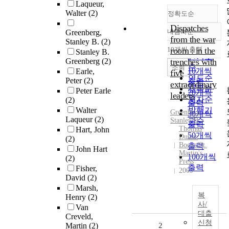
Laqueur,
Walter
(2)
정확도순
Dispatches
내림차순
Greenberg,
정확도
from the war
Stanley B.
(2)
순
10개씩 출력
room : in the
Stanley B.
내림차순
인기도
Greenberg
(2)
trenches with
순
조회
10개씩
Earle,
five
연도순
Peter
(2)
출력
extraordinary
제목순
Peter Earle
20개씩
leaders
저자순
(2)
출력
Walter
발행기
Greenberg,
30개씩
Laqueur
(2)
Stanley B.
관순
출력
Thomas
Hart, John
50개씩
Dunne
(2)
Books/St.
출력
John Hart
Martin's
100개씩
(2)
Press
출력
Fisher,
2009
David
(2)
Marsh,
복
Henry
(2)
사/
Van
대출
Creveld,
신청
Martin
(2)
2