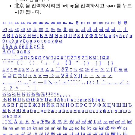
北京 을 입력하시려면
beijing
을 입력하시고 space를 누르
시면 됩니다.
ㅥ
ㅦ
ㅧ
ㅨ
ㅩ
ㅪ
ㅫ
ㅬ
ㅭ
ㅮ
ㅯ
ㅰ
ㅱ
ㅲ
ㅳ
ㅴ
ㅵ
ㅶ
ㅷ
ㅸ
ㅹ
ㅺ
ㅻ
ㅼ
ㅽ
ㅾ
ㅿ
ㆀ
ㆁ
ㆂ
ㆃ
ㆄ
ㆅ
ㆆ
ㆇ
ㆈ
ㆉ
ㆊ
ㆋ
ㆌ
ㆍ
ㆎ
Α
Β
Γ
Δ
Ε
Ζ
Η
Θ
Ι
Κ
Λ
Μ
Ν
Ξ
Ο
Π
Ρ
Σ
Τ
Υ
Φ
Χ
Ψ
Ω
α
β
γ
δ
ε
ζ
η
θ
ι
κ
λ
μ
ν
ξ
ο
π
ρ
σ
τ
υ
φ
χ
ψ
ω
á
à
Á
À
é
è
É
È
ç
Ç
ê
Ä
Ö
Ü
ä
ö
ü
ß
ְ
ֳ
ֲ
ֱ
ָ
ַ
ֵ
ֶ
ִ
ֹ
ּ
ֻ
ׂ
ׁ
ּ
ב
ה
נ
מ
צ
ת
ץ
ש
ד
ג
כ
ע
י
ח
ל
ך
ף
ק
ר
א
ט
ו
ן
ם
פ
‘
’
“
”
〔
〕
〈
〉
「
」
『
』
【
】
＂
（
）
［
］
｛
｝
±
×
÷
≠
≤
≥
∞
∴
♂
♀
∠
⊥
⌒
∂
∇
≡
≒
≪
≫
√
∽
∝
∵
∫
∬
∈
∋
⊆
⊇
⊂
⊃
∪
∩
∧
∨
￢
⇒
⇔
∀
∃
∮
∑
∏
＋
－
＜
＝
＞
、
。
·
‥
…
¨
〃
―
∥
＼
∼
´
～
ˇ
˘
˝
˚
˙
¸
˛
¡
¿
ː
！
＇
，
．
／
：
；
？
＾
＿
｀
｜
½
⅓
⅔
¼
¾
⅛
⅜
⅝
⅞
¹
²
³
⁴
ⁿ
₁
₂
₃
₄
Æ
Ð
Ħ
Ĳ
Ł
Ø
Œ
Þ
Ŧ
Ŋ
æ
đ
ð
ħ
ı
ĳ
ĸ
ŀ
ł
ø
œ
ß
þ
ŧ
ŋ
ŉ
А
Б
В
Г
Д
Е
Ё
Ж
З
И
Й
К
Л
М
Н
О
П
Р
С
Т
У
Ф
Х
Ц
Ч
Ш
Щ
Ъ
Ы
Ь
Э
Ю
Я
а
б
в
г
д
е
ё
ж
з
и
й
к
л
м
н
о
п
р
с
т
у
ф
х
ц
ч
ш
щ
ъ
ы
ь
э
ю
я
′
″
℃
Å
￠
￡
￥
¤
℉
‰
＄
％
Ｆ
￦
㎕
㎖
㎗
ℓ
㎘
㏄
㎣
㎤
㎥
㎦
㎙
㎚
㎛
㎜
㎝
㎞
㎟
㎠
㎡
㎢
㏊
㎍
㎎
㎏
㏏
㎈
㎉
㏈
㎧
㎨
㎰
㎱
㎲
㎳
㎴
㎵
㎶
㎷
㎸
㎹
㎀
㎁
㎂
㎃
㎄
㎺
㎻
㎽
㎾
㎿
㎐
㎑