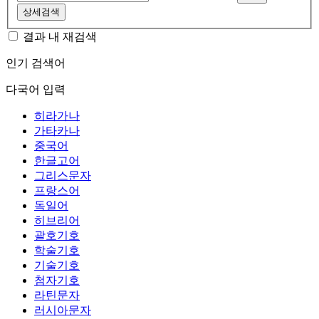
상세검색
결과 내 재검색
인기 검색어
다국어 입력
히라가나
가타카나
중국어
한글고어
그리스문자
프랑스어
독일어
히브리어
괄호기호
학술기호
기술기호
첨자기호
라틴문자
러시아문자