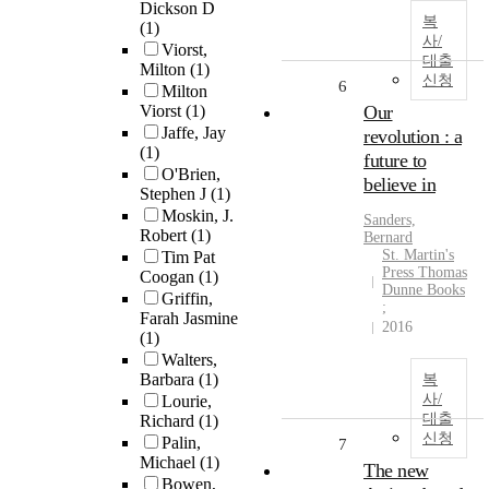
Dickson D
복
(1)
사/
Viorst,
대출
Milton
(1)
신청
6
Milton
Viorst
(1)
Our
Jaffe, Jay
revolution : a
(1)
future to
O'Brien,
believe in
Stephen J
(1)
Moskin, J.
Sanders,
Robert
(1)
Bernard
St. Martin's
Tim Pat
Press Thomas
Coogan
(1)
Dunne Books
Griffin,
;
Farah Jasmine
2016
(1)
Walters,
Barbara
(1)
복
사/
Lourie,
대출
Richard
(1)
신청
Palin,
7
Michael
(1)
The new
Bowen,