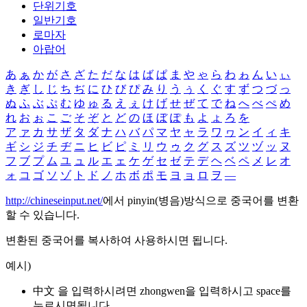
단위기호
일반기호
로마자
아랍어
あ
ぁ
か
が
さ
ざ
た
だ
な
は
ば
ぱ
ま
や
ゃ
ら
わ
ゎ
ん
い
ぃ
き
ぎ
し
じ
ち
ぢ
に
ひ
び
ぴ
み
り
う
ぅ
く
ぐ
す
ず
つ
づ
っ
ぬ
ふ
ぶ
ぷ
む
ゆ
ゅ
る
え
ぇ
け
げ
せ
ぜ
て
で
ね
へ
べ
ぺ
め
れ
お
ぉ
こ
ご
そ
ぞ
と
ど
の
ほ
ぼ
ぽ
も
よ
ょ
ろ
を
ア
ァ
カ
サ
ザ
タ
ダ
ナ
ハ
バ
パ
マ
ヤ
ャ
ラ
ワ
ヮ
ン
イ
ィ
キ
ギ
シ
ジ
チ
ヂ
ニ
ヒ
ビ
ピ
ミ
リ
ウ
ゥ
ク
グ
ス
ズ
ツ
ヅ
ッ
ヌ
フ
ブ
プ
ム
ユ
ュ
ル
エ
ェ
ケ
ゲ
セ
ゼ
テ
デ
ヘ
ベ
ペ
メ
レ
オ
ォ
コ
ゴ
ソ
ゾ
ト
ド
ノ
ホ
ボ
ポ
モ
ヨ
ョ
ロ
ヲ
―
http://chineseinput.net/
에서 pinyin(병음)방식으로 중국어를 변환
할 수 있습니다.
변환된 중국어를 복사하여 사용하시면 됩니다.
예시)
中文 을 입력하시려면
zhongwen
을 입력하시고 space를
누르시면됩니다.