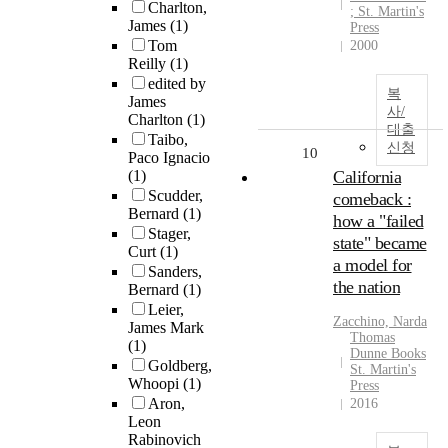
Charlton,
; St. Martin's
James
(1)
Press
Tom
2000
Reilly
(1)
edited by
복
James
사/
Charlton
(1)
대출
Taibo,
신청
10
Paco Ignacio
(1)
California
Scudder,
comeback :
Bernard
(1)
how a "failed
Stager,
state" became
Curt
(1)
a model for
Sanders,
the nation
Bernard
(1)
Leier,
Zacchino, Narda
James Mark
Thomas
(1)
Dunne Books
Goldberg,
St. Martin's
Whoopi
(1)
Press
Aron,
2016
Leon
Rabinovich