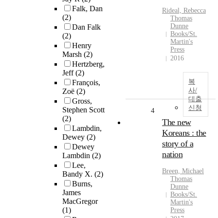
Falk, Dan
Rideal, Rebecca
(2)
Thomas
Dunne
Dan Falk
Books/St.
(2)
Martin's
Henry
Press
Marsh
(2)
2016
Hertzberg,
Jeff
(2)
복
François,
사/
Zoë
(2)
대출
Gross,
신청
Stephen Scott
4
(2)
The new
Lambdin,
Koreans : the
Dewey
(2)
story of a
Dewey
nation
Lambdin
(2)
Lee,
Breen, Michael
Bandy X.
(2)
Thomas
Burns,
Dunne
James
Books/St.
MacGregor
Martin's
(1)
Press