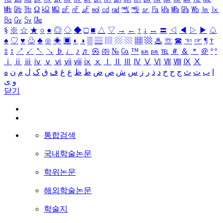
㎒
㎓
㎔
Ω
㏀
㏁
㎊
㎋
㎌
㏖
㏅
㎭
㎮
㎯
㏛
㎩
㎪
㎫
㎬
㏝
㏐
㏓
㏃
㏉
㏜
㏆
§
※
☆
★
○
●
◎
◇
◆
□
■
△
▽
→
←
↑
↓
↔
〓
◁
◀
▷
▶
♤
♠
♡
♥
♧
♣
⊙
◈
▣
◐
◑
▒
▤
▥
▨
▧
▦
▩
♨
☏
☎
☜
☞
¶
†
‡
↕
↗
↙
↖
↘
♭
♩
♪
♬
㉿
㈜
№
㏇
™
㏂
㏘
℡
＃
＆
＊
＠
ª
º
ⅰ
ⅱ
ⅲ
ⅳ
ⅴ
ⅵ
ⅶ
ⅷ
ⅸ
ⅹ
Ⅰ
Ⅱ
Ⅲ
Ⅳ
Ⅴ
Ⅵ
Ⅶ
Ⅷ
Ⅸ
Ⅹ
ا
ب
ت
ث
ج
ح
خ
د
ذ
ر
ز
س
ش
ص
ض
ط
ظ
ع
غ
ف
ق
ک
ل
م
ن
ه
و
ی
닫기
통합검색
국내학술논문
학위논문
해외학술논문
학술지