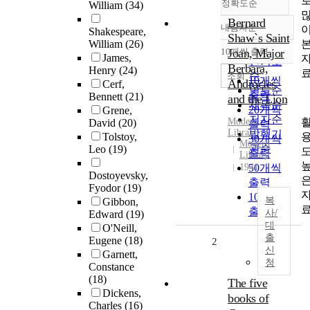
정확도순
William
(34)
Bernard
내림차순
Shakespeare,
정확도
Shaw`s Saint
William
(26)
순
10개씩 출력
Joan, Major
내림차순
James,
인기도
Berbara,
Henry
(24)
순
조회
10개씩
Androcles
Cerf,
연도순
출력
Bennett
(21)
and the Lion
제목순
20개씩
Grene,
저자순
Modern
David
(20)
출력
Library
발행기
Tolstoy,
30개씩
Modern
관순
Leo
(19)
출력
Library
1941
50개씩
Dostoyevsky,
출력
Fyodor
(19)
100개씩
복
Gibbon,
출력
사/
Edward
(19)
대
O'Neill,
출
Eugene
(18)
2
신
Garnett,
청
Constance
(18)
The five
Dickens,
books of
Charles
(16)