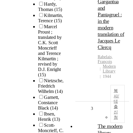
Gargantua
Hardy,
and
Thomas
(15)
Pantagruel :
Kilmartin,
Terence
(15)
in the
Marcel
modern
Proust ;
translation of
translated by
Jacques Le
C.K. Scott
Clercq
Moncrieff
and Terence
Rabelais,
Kilmartin ;
François
revised by
Modern
D.J. Enright
Library
(15)
1944
Nietzsche,
Friedrich
복
Wilhelm
(14)
사/
Garnett,
대
Constance
출
Black
(14)
3
신
Ibsen,
청
Henrik
(13)
Scott-
The modern
Moncrieff, C.
library