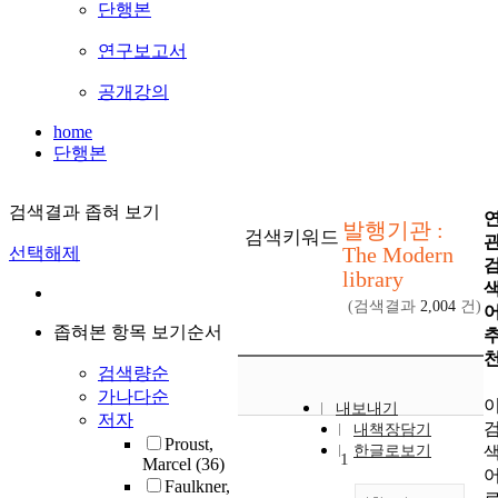
단행본
연구보고서
공개강의
home
단행본
검색결과 좁혀 보기
발행기관 :
검색키워드
The Modern
선택해제
library
(검색결과
2,004
건)
좁혀본 항목 보기순서
검색량순
가나다순
내보내기
저자
내책장담기
Proust,
한글로보기
1
Marcel
(36)
Faulkner,