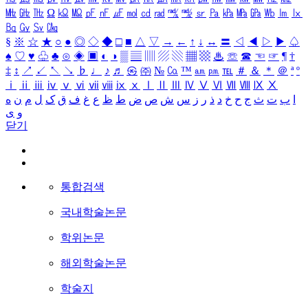
㎒
㎓
㎔
Ω
㏀
㏁
㎊
㎋
㎌
㏖
㏅
㎭
㎮
㎯
㏛
㎩
㎪
㎫
㎬
㏝
㏐
㏓
㏃
㏉
㏜
㏆
§
※
☆
★
○
●
◎
◇
◆
□
■
△
▽
→
←
↑
↓
↔
〓
◁
◀
▷
▶
♤
♠
♡
♥
♧
♣
⊙
◈
▣
◐
◑
▒
▤
▥
▨
▧
▦
▩
♨
☏
☎
☜
☞
¶
†
‡
↕
↗
↙
↖
↘
♭
♩
♪
♬
㉿
㈜
№
㏇
™
㏂
㏘
℡
＃
＆
＊
＠
ª
º
ⅰ
ⅱ
ⅲ
ⅳ
ⅴ
ⅵ
ⅶ
ⅷ
ⅸ
ⅹ
Ⅰ
Ⅱ
Ⅲ
Ⅳ
Ⅴ
Ⅵ
Ⅶ
Ⅷ
Ⅸ
Ⅹ
ا
ب
ت
ث
ج
ح
خ
د
ذ
ر
ز
س
ش
ص
ض
ط
ظ
ع
غ
ف
ق
ک
ل
م
ن
ه
و
ی
닫기
통합검색
국내학술논문
학위논문
해외학술논문
학술지