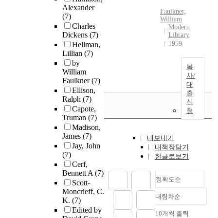
Alexander
Faulkner,
(7)
William
Charles
Modern
Dickens
(7)
Library
1959
Hellman,
Lillian
(7)
by
복
William
사/
Faulkner
(7)
대
Ellison,
출
Ralph
(7)
신
Capote,
청
Truman
(7)
Madison,
James
(7)
내보내기
Jay, John
내책장담기
(7)
한글로보기
Cerf,
Bennett A
(7)
정확도순
Scott-
Moncrieff, C.
내림차순
정확도
K.
(7)
Edited by
순
10개씩 출력
내림차순