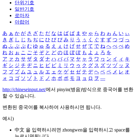
단위기호
일반기호
로마자
아랍어
あ
ぁ
か
が
さ
ざ
た
だ
な
は
ば
ぱ
ま
や
ゃ
ら
わ
ゎ
ん
い
ぃ
き
ぎ
し
じ
ち
ぢ
に
ひ
び
ぴ
み
り
う
ぅ
く
ぐ
す
ず
つ
づ
っ
ぬ
ふ
ぶ
ぷ
む
ゆ
ゅ
る
え
ぇ
け
げ
せ
ぜ
て
で
ね
へ
べ
ぺ
め
れ
お
ぉ
こ
ご
そ
ぞ
と
ど
の
ほ
ぼ
ぽ
も
よ
ょ
ろ
を
ア
ァ
カ
サ
ザ
タ
ダ
ナ
ハ
バ
パ
マ
ヤ
ャ
ラ
ワ
ヮ
ン
イ
ィ
キ
ギ
シ
ジ
チ
ヂ
ニ
ヒ
ビ
ピ
ミ
リ
ウ
ゥ
ク
グ
ス
ズ
ツ
ヅ
ッ
ヌ
フ
ブ
プ
ム
ユ
ュ
ル
エ
ェ
ケ
ゲ
セ
ゼ
テ
デ
ヘ
ベ
ペ
メ
レ
オ
ォ
コ
ゴ
ソ
ゾ
ト
ド
ノ
ホ
ボ
ポ
モ
ヨ
ョ
ロ
ヲ
―
http://chineseinput.net/
에서 pinyin(병음)방식으로 중국어를 변환
할 수 있습니다.
변환된 중국어를 복사하여 사용하시면 됩니다.
예시)
中文 을 입력하시려면
zhongwen
을 입력하시고 space를
누르시면됩니다.