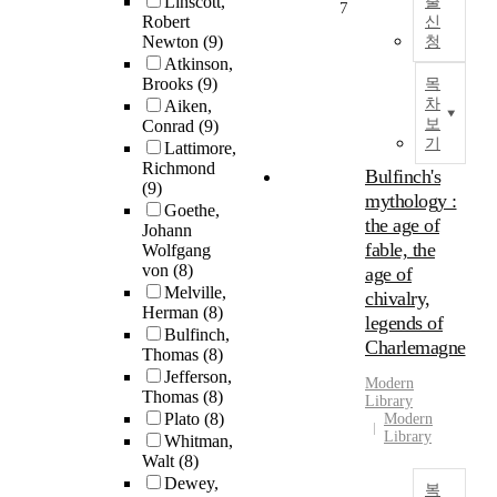
Linscott,
출
7
Robert
신
Newton
(9)
청
Atkinson,
Brooks
(9)
목
차
Aiken,
보
Conrad
(9)
기
Lattimore,
Richmond
Bulfinch's
(9)
mythology :
Goethe,
the age of
Johann
fable, the
Wolfgang
von
(8)
age of
Melville,
chivalry,
Herman
(8)
legends of
Bulfinch,
Charlemagne
Thomas
(8)
Jefferson,
Modern
Thomas
(8)
Library
Plato
(8)
Modern
Library
Whitman,
Walt
(8)
Dewey,
복