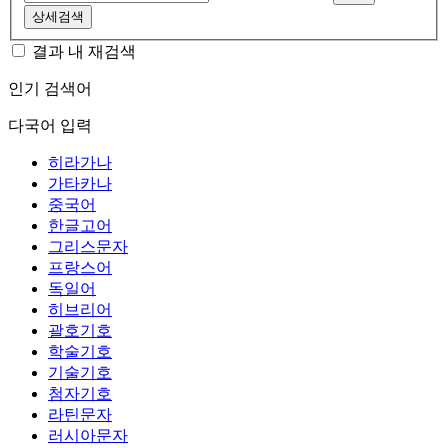
상세검색
결과 내 재검색
인기 검색어
다국어 입력
히라가나
가타카나
중국어
한글고어
그리스문자
프랑스어
독일어
히브리어
괄호기호
학술기호
기술기호
첨자기호
라틴문자
러시아문자