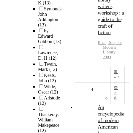
K
(13)
writer's
Symonds,
workshop : a
John
guide to the
Addington
(13)
craft of
by
fiction
Edward
Gibbon
(13)
Koch, Stephen
Modern
Library
Lawrence,
2003
D. H
(12)
Twain,
Mark
(12)
복
Keats,
사/
John
(12)
대
Wilde,
출
4
Oscar
(12)
신
Aristotle
청
(12)
An
encyclopedia
Thackeray,
William
of modern
Makepeace
American
(12)