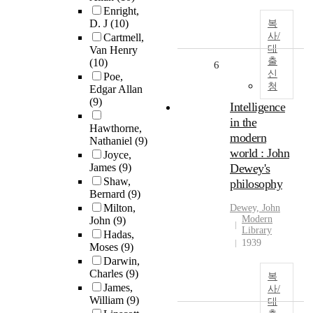
Enright,
D. J
(10)
복
사/
Cartmell,
대
Van Henry
출
(10)
6
신
Poe,
청
Edgar Allan
(9)
Intelligence
in the
Hawthorne,
modern
Nathaniel
(9)
world : John
Joyce,
James
(9)
Dewey's
Shaw,
philosophy
Bernard
(9)
Milton,
Dewey, John
Modern
John
(9)
Library
Hadas,
1939
Moses
(9)
Darwin,
Charles
(9)
복
James,
사/
William
(9)
대