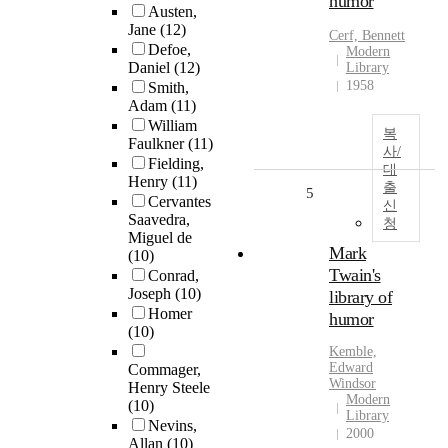
humor
Austen,
Jane
(12)
Cerf, Bennett
Defoe,
Modern
Daniel
(12)
Library
1958
Smith,
Adam
(11)
William
복
Faulkner
(11)
사/
Fielding,
대
Henry
(11)
출
5
Cervantes
신
Saavedra,
청
Miguel de
Mark
(10)
Twain's
Conrad,
Joseph
(10)
library of
Homer
humor
(10)
Kemble,
Edward
Commager,
Windsor
Henry Steele
Modern
(10)
Library
Nevins,
2000
Allan
(10)