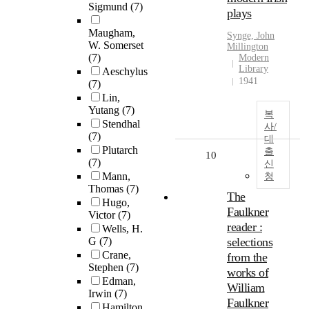
Sigmund
(7)
plays
Maugham,
Synge, John
W. Somerset
Millington
(7)
Modern
Library
Aeschylus
1941
(7)
Lin,
Yutang
(7)
복
Stendhal
사/
(7)
대
Plutarch
출
10
(7)
신
Mann,
청
Thomas
(7)
The
Hugo,
Faulkner
Victor
(7)
reader :
Wells, H.
G
(7)
selections
Crane,
from the
Stephen
(7)
works of
Edman,
William
Irwin
(7)
Faulkner
Hamilton,