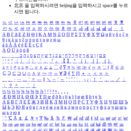
北京 을 입력하시려면
beijing
을 입력하시고 space를 누르
시면 됩니다.
ㅥ
ㅦ
ㅧ
ㅨ
ㅩ
ㅪ
ㅫ
ㅬ
ㅭ
ㅮ
ㅯ
ㅰ
ㅱ
ㅲ
ㅳ
ㅴ
ㅵ
ㅶ
ㅷ
ㅸ
ㅹ
ㅺ
ㅻ
ㅼ
ㅽ
ㅾ
ㅿ
ㆀ
ㆁ
ㆂ
ㆃ
ㆄ
ㆅ
ㆆ
ㆇ
ㆈ
ㆉ
ㆊ
ㆋ
ㆌ
ㆍ
ㆎ
Α
Β
Γ
Δ
Ε
Ζ
Η
Θ
Ι
Κ
Λ
Μ
Ν
Ξ
Ο
Π
Ρ
Σ
Τ
Υ
Φ
Χ
Ψ
Ω
α
β
γ
δ
ε
ζ
η
θ
ι
κ
λ
μ
ν
ξ
ο
π
ρ
σ
τ
υ
φ
χ
ψ
ω
á
à
Á
À
é
è
É
È
ç
Ç
ê
Ä
Ö
Ü
ä
ö
ü
ß
ְ
ֳ
ֲ
ֱ
ָ
ַ
ֵ
ֶ
ִ
ֹ
ּ
ֻ
ׂ
ׁ
ּ
ב
ה
נ
מ
צ
ת
ץ
ש
ד
ג
כ
ע
י
ח
ל
ך
ף
ק
ר
א
ט
ו
ן
ם
פ
‘
’
“
”
〔
〕
〈
〉
「
」
『
』
【
】
＂
（
）
［
］
｛
｝
±
×
÷
≠
≤
≥
∞
∴
♂
♀
∠
⊥
⌒
∂
∇
≡
≒
≪
≫
√
∽
∝
∵
∫
∬
∈
∋
⊆
⊇
⊂
⊃
∪
∩
∧
∨
￢
⇒
⇔
∀
∃
∮
∑
∏
＋
－
＜
＝
＞
、
。
·
‥
…
¨
〃
―
∥
＼
∼
´
～
ˇ
˘
˝
˚
˙
¸
˛
¡
¿
ː
！
＇
，
．
／
：
；
？
＾
＿
｀
｜
½
⅓
⅔
¼
¾
⅛
⅜
⅝
⅞
¹
²
³
⁴
ⁿ
₁
₂
₃
₄
Æ
Ð
Ħ
Ĳ
Ł
Ø
Œ
Þ
Ŧ
Ŋ
æ
đ
ð
ħ
ı
ĳ
ĸ
ŀ
ł
ø
œ
ß
þ
ŧ
ŋ
ŉ
А
Б
В
Г
Д
Е
Ё
Ж
З
И
Й
К
Л
М
Н
О
П
Р
С
Т
У
Ф
Х
Ц
Ч
Ш
Щ
Ъ
Ы
Ь
Э
Ю
Я
а
б
в
г
д
е
ё
ж
з
и
й
к
л
м
н
о
п
р
с
т
у
ф
х
ц
ч
ш
щ
ъ
ы
ь
э
ю
я
′
″
℃
Å
￠
￡
￥
¤
℉
‰
＄
％
Ｆ
￦
㎕
㎖
㎗
ℓ
㎘
㏄
㎣
㎤
㎥
㎦
㎙
㎚
㎛
㎜
㎝
㎞
㎟
㎠
㎡
㎢
㏊
㎍
㎎
㎏
㏏
㎈
㎉
㏈
㎧
㎨
㎰
㎱
㎲
㎳
㎴
㎵
㎶
㎷
㎸
㎹
㎀
㎁
㎂
㎃
㎄
㎺
㎻
㎽
㎾
㎿
㎐
㎑