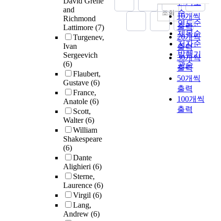
David Grene
인기도
and
순
조회
10개씩
Richmond
연도순
출력
Lattimore
(7)
제목순
20개씩
Turgenev,
저자순
Ivan
출력
발행기
Sergeevich
30개씩
(6)
관순
출력
Flaubert,
50개씩
Gustave
(6)
출력
France,
100개씩
Anatole
(6)
출력
Scott,
Walter
(6)
William
Shakespeare
(6)
Dante
Alighieri
(6)
Sterne,
Laurence
(6)
Virgil
(6)
Lang,
Andrew
(6)