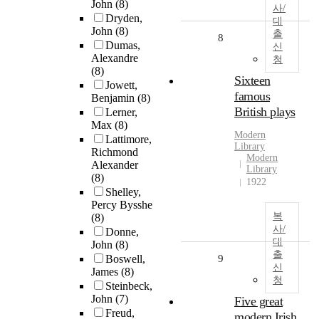
John
(8)
사/
Dryden,
대
John
(8)
출
8
Dumas,
신
Alexandre
청
(8)
Sixteen
Jowett,
famous
Benjamin
(8)
British plays
Lerner,
Max
(8)
Modern
Lattimore,
Library
Richmond
Modern
Alexander
Library
(8)
1922
Shelley,
Percy Bysshe
복
(8)
사/
Donne,
대
John
(8)
출
Boswell,
9
신
James
(8)
청
Steinbeck,
John
(7)
Five great
Freud,
modern Irish