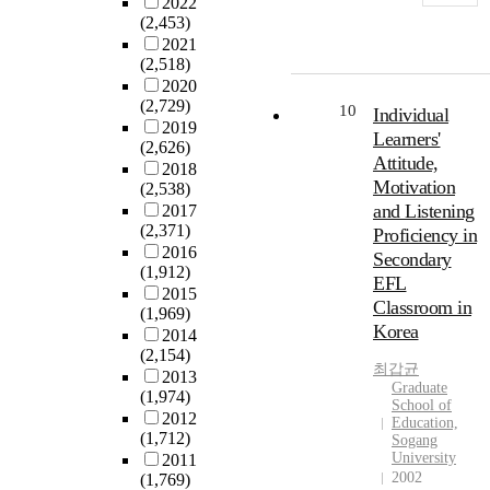
2022
d
i
a
c
.
u
l
(2,453)
i
m
n
o
t
e
2021
p
c
m
T
,
s
a
(2,518)
a
a
e
p
h
f
d
2020
o
c
.
l
e
r
(2,729)
e
10
Individual
p
t
A
e
f
o
2019
r
Learners'
a
o
t
x
i
(2,626)
m
s
f
Attitude,
h
a
r
2018
p
.
s
e
Motivation
n
s
(2,538)
r
T
c
y
d
and Listening
t
2017
i
h
h
,
(2,371)
s
s
Proficiency in
m
i
o
K
2016
i
u
Secondary
a
s
o
(1,912)
a
g
b
r
s
EFL
l
2015
t
n
-
y
t
Classroom in
f
(1,969)
z
i
t
s
u
Korea
a
2014
,
f
h
c
d
(2,154)
c
K
i
e
h
y
최갑균
2013
1
t
r
c
m
Graduate
o
i
(1,974)
0
o
u
a
School of
e
o
s
2012
0
r
Education,
e
n
w
l
t
(1,712)
Sogang
-
g
t
a
i
h
University
2011
r
e
i
s
n
e
2002
(1,769)
e
r