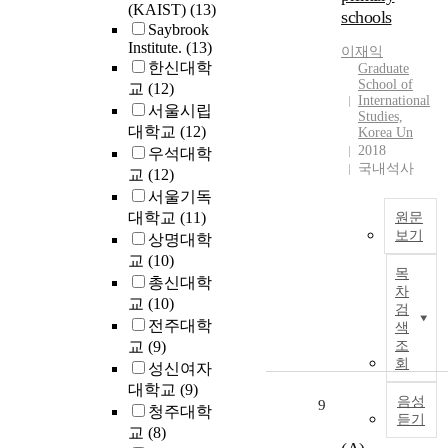
a
s
l
.
(KAIST)
(13)
s
h
schools
,
t
t
o
Saybrook
e
e
t
a
Institute.
(13)
c
s
이재익
p
e
g
한신대학
a
Graduate
s
e
n
School of
e
l
교
(12)
i
r
International
t
s
a
서울시립
n
s
Studies,
i
a
c
대학교
(12)
g
o
Korea Un
o
n
c
2018
t
n
우석대학
n
d
e
국내석사
h
a
교
(12)
h
i
p
e
l
서울기독
)
a
n
t
i
i
대학교
(11)
원문
s
a
a
m
t
보기
상명대학
b
l
n
p
y
교
(10)
A
e
l
c
a
c
목
B
총신대학
e
c
e
c
차
u
S
교
(10)
n
o
o
검
t
l
T
g
전주대학
u
f
색
o
t
R
i
교
(9)
조
n
s
f
(
A
회
v
t
p
성신여자
s
o
C
e
r
e
대학교
(9)
o
r
T
음성
n
9
i
c
청주대학
c
i
듣기
t
e
i
i
교
(8)
d
o
s
a