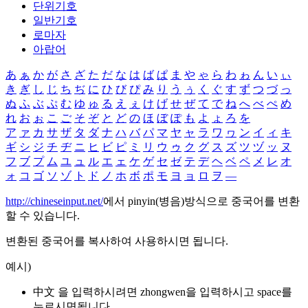
단위기호
일반기호
로마자
아랍어
あ
ぁ
か
が
さ
ざ
た
だ
な
は
ば
ぱ
ま
や
ゃ
ら
わ
ゎ
ん
い
ぃ
き
ぎ
し
じ
ち
ぢ
に
ひ
び
ぴ
み
り
う
ぅ
く
ぐ
す
ず
つ
づ
っ
ぬ
ふ
ぶ
ぷ
む
ゆ
ゅ
る
え
ぇ
け
げ
せ
ぜ
て
で
ね
へ
べ
ぺ
め
れ
お
ぉ
こ
ご
そ
ぞ
と
ど
の
ほ
ぼ
ぽ
も
よ
ょ
ろ
を
ア
ァ
カ
サ
ザ
タ
ダ
ナ
ハ
バ
パ
マ
ヤ
ャ
ラ
ワ
ヮ
ン
イ
ィ
キ
ギ
シ
ジ
チ
ヂ
ニ
ヒ
ビ
ピ
ミ
リ
ウ
ゥ
ク
グ
ス
ズ
ツ
ヅ
ッ
ヌ
フ
ブ
プ
ム
ユ
ュ
ル
エ
ェ
ケ
ゲ
セ
ゼ
テ
デ
ヘ
ベ
ペ
メ
レ
オ
ォ
コ
ゴ
ソ
ゾ
ト
ド
ノ
ホ
ボ
ポ
モ
ヨ
ョ
ロ
ヲ
―
http://chineseinput.net/
에서 pinyin(병음)방식으로 중국어를 변환
할 수 있습니다.
변환된 중국어를 복사하여 사용하시면 됩니다.
예시)
中文 을 입력하시려면
zhongwen
을 입력하시고 space를
누르시면됩니다.