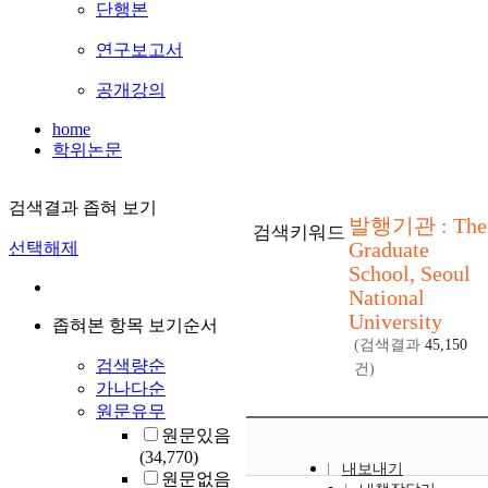
단행본
연구보고서
공개강의
home
학위논문
검색결과 좁혀 보기
발행기관 : The
검색키워드
Graduate
선택해제
School, Seoul
National
University
좁혀본 항목 보기순서
(검색결과
45,150
검색량순
건)
가나다순
원문유무
원문있음
(34,770)
내보내기
원문없음