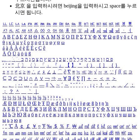
北京 을 입력하시려면
beijing
을 입력하시고 space를 누르
시면 됩니다.
ㅥ
ㅦ
ㅧ
ㅨ
ㅩ
ㅪ
ㅫ
ㅬ
ㅭ
ㅮ
ㅯ
ㅰ
ㅱ
ㅲ
ㅳ
ㅴ
ㅵ
ㅶ
ㅷ
ㅸ
ㅹ
ㅺ
ㅻ
ㅼ
ㅽ
ㅾ
ㅿ
ㆀ
ㆁ
ㆂ
ㆃ
ㆄ
ㆅ
ㆆ
ㆇ
ㆈ
ㆉ
ㆊ
ㆋ
ㆌ
ㆍ
ㆎ
Α
Β
Γ
Δ
Ε
Ζ
Η
Θ
Ι
Κ
Λ
Μ
Ν
Ξ
Ο
Π
Ρ
Σ
Τ
Υ
Φ
Χ
Ψ
Ω
α
β
γ
δ
ε
ζ
η
θ
ι
κ
λ
μ
ν
ξ
ο
π
ρ
σ
τ
υ
φ
χ
ψ
ω
á
à
Á
À
é
è
É
È
ç
Ç
ê
Ä
Ö
Ü
ä
ö
ü
ß
ְ
ֳ
ֲ
ֱ
ָ
ַ
ֵ
ֶ
ִ
ֹ
ּ
ֻ
ׂ
ׁ
ּ
ב
ה
נ
מ
צ
ת
ץ
ש
ד
ג
כ
ע
י
ח
ל
ך
ף
ק
ר
א
ט
ו
ן
ם
פ
‘
’
“
”
〔
〕
〈
〉
「
」
『
』
【
】
＂
（
）
［
］
｛
｝
±
×
÷
≠
≤
≥
∞
∴
♂
♀
∠
⊥
⌒
∂
∇
≡
≒
≪
≫
√
∽
∝
∵
∫
∬
∈
∋
⊆
⊇
⊂
⊃
∪
∩
∧
∨
￢
⇒
⇔
∀
∃
∮
∑
∏
＋
－
＜
＝
＞
、
。
·
‥
…
¨
〃
―
∥
＼
∼
´
～
ˇ
˘
˝
˚
˙
¸
˛
¡
¿
ː
！
＇
，
．
／
：
；
？
＾
＿
｀
｜
½
⅓
⅔
¼
¾
⅛
⅜
⅝
⅞
¹
²
³
⁴
ⁿ
₁
₂
₃
₄
Æ
Ð
Ħ
Ĳ
Ł
Ø
Œ
Þ
Ŧ
Ŋ
æ
đ
ð
ħ
ı
ĳ
ĸ
ŀ
ł
ø
œ
ß
þ
ŧ
ŋ
ŉ
А
Б
В
Г
Д
Е
Ё
Ж
З
И
Й
К
Л
М
Н
О
П
Р
С
Т
У
Ф
Х
Ц
Ч
Ш
Щ
Ъ
Ы
Ь
Э
Ю
Я
а
б
в
г
д
е
ё
ж
з
и
й
к
л
м
н
о
п
р
с
т
у
ф
х
ц
ч
ш
щ
ъ
ы
ь
э
ю
я
′
″
℃
Å
￠
￡
￥
¤
℉
‰
＄
％
Ｆ
￦
㎕
㎖
㎗
ℓ
㎘
㏄
㎣
㎤
㎥
㎦
㎙
㎚
㎛
㎜
㎝
㎞
㎟
㎠
㎡
㎢
㏊
㎍
㎎
㎏
㏏
㎈
㎉
㏈
㎧
㎨
㎰
㎱
㎲
㎳
㎴
㎵
㎶
㎷
㎸
㎹
㎀
㎁
㎂
㎃
㎄
㎺
㎻
㎽
㎾
㎿
㎐
㎑