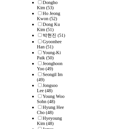
Dongho
e
g
o
a
s
,
Kim
(53)
a
r
n
l
t
a
Ho Jeong
v
a
i
s
i
s
Kwon
(52)
o
d
s
c
o
t
Dong Ku
r
u
l
h
n
h
Kim
(51)
t
a
o
o
n
e
박현진
(51)
o
t
c
o
a
m
Gyoonhee
m
e
a
l
i
i
Han
(51)
a
s
t
f
r
d
Young-Ki
k
t
e
o
e
Paik
(50)
d
e
u
d
r
a
Jeonghoon
l
p
d
i
t
Yoo
(49)
n
e
r
e
n
h
Seongil Im
d
s
o
n
t
e
(49)
v
c
.
g
t
h
d
Jongsoo
a
h
r
s
Lee
(48)
e
i
r
o
e
e
Young Woo
r
s
i
o
,
s
Sohn
(48)
d
u
a
o
l
s
Hyung Hee
u
r
b
u
e
i
Cho
(48)
c
a
l
s
d
n
Hyeyoung
a
l
e
s
u
Kim
(48)
t
3
t
a
d
t
c