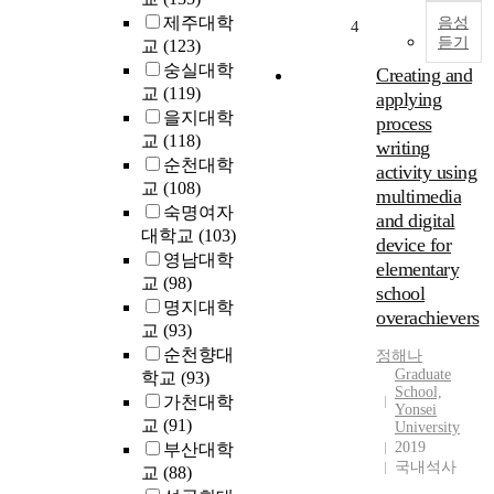
s
제주대학
s
음성
4
e
듣기
i
교
(123)
l
s
숭실대학
Creating and
e
a
교
(119)
applying
c
n
을지대학
process
t
a
교
(118)
writing
i
l
순천대학
n
activity using
y
교
(108)
g
multimedia
z
숙명여자
g
and digital
e
r
대학교
(103)
device for
s
a
영남대학
t
elementary
d
교
(98)
h
school
u
명지대학
e
overachievers
a
교
(93)
p
t
o
순천향대
정해나
e
Graduate
l
학교
(93)
s
School,
i
가천대학
Yonsei
t
t
교
(91)
University
u
i
2019
부산대학
d
c
국내석사
교
(88)
e
a