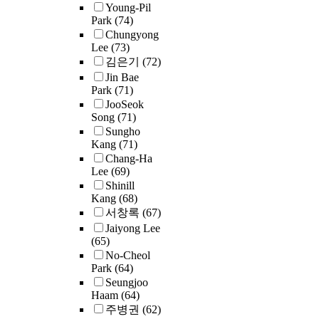
-
e
n
Young-Pil
f
e
S
t
r
Park
(74)
s
a
a
e
t
s
Chungyong
a
v
c
c
h
,
t
Lee
(73)
i
o
h
o
e
a
김은기
(72)
d
r
o
n
p
n
Jin Bae
t
a
t
d
e
d
Park
(71)
h
b
h
a
r
i
JooSeok
a
l
e
r
s
Song
(71)
n
t
e
r
y
o
Sungho
g
e
.
i
d
n
Kang
(71)
o
c
I
n
a
a
Chang-Ha
f
o
n
r
t
l
Lee
(69)
t
n
H
e
a
i
Shinill
h
o
o
l
w
t
Kang
(68)
e
m
n
a
a
y
서창록
(67)
e
i
d
t
s
c
Jaiyong Lee
d
s
u
i
c
u
(65)
u
t
r
o
o
l
No-Cheol
c
2
s
a
n
l
Park
(64)
t
a
.
d
s
t
l
Seungjoo
i
t
e
m
o
Haam
(64)
e
n
i
·
v
o
t
주병권
(62)
c
m
o
o