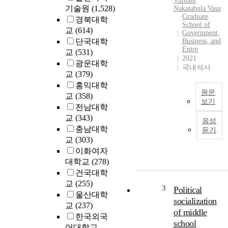
Vuniani
v
기술원
(1,528)
Nakatabula Vasu
e
Graduate
경북대학
s
School of
교
(614)
Government,
t
단국대학
Business, and
i
Entre
교
(531)
g
2021
광운대학
a
국내석사
교
(379)
t
홍익대학
i
원문
교
(358)
o
보기
n
전남대학
i
교
(343)
음성
s
충남대학
듣기
t
교
(303)
o
이화여자
d
대학교
(278)
o
건국대학
V
d
교
(255)
a
e
3
Political
울산대학
n
t
socialization
교
(237)
u
e
of middle
한국외국
a
r
school
b
어대학교
m