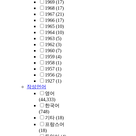
p
n
1969
(17)
t
s
t
h
u
e
1968
(17)
r
t
s
K
b
c
1967
(21)
i
e
d
o
l
o
1966
(17)
e
d
i
r
i
n
1965
(10)
s
p
v
e
.
c
o
1964
(10)
w
a
i
a
p
m
1963
(5)
h
r
d
n
r
.
i
1962
(3)
e
t
e
m
i
c
1960
(7)
r
i
d
i
m
s
1959
(4)
e
e
i
d
a
g
1958
(1)
t
s
n
d
r
r
1957
(1)
h
i
t
l
y
a
1956
(2)
e
n
o
e
s
d
1927
(1)
e
G
t
s
c
u
작성언어
c
a
w
c
h
a
o
영어
y
o
h
o
t
n
(44,333)
a
g
o
o
e
o
한국어
n
r
o
l
s
m
(748)
g
o
l
s
c
i
기타
(18)
-
u
l
.
h
c
d
프랑스어
p
e
o
c
o
(18)
s
v
e
o
o
n