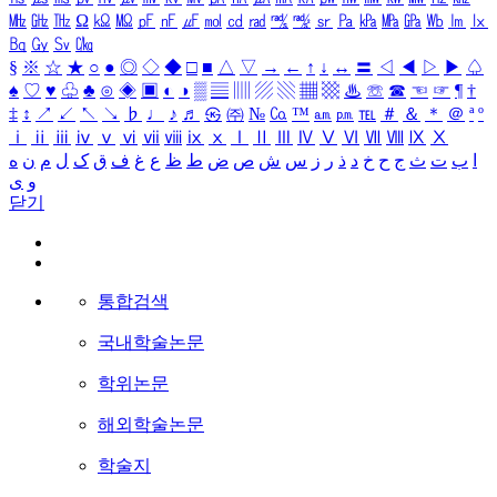
㎒
㎓
㎔
Ω
㏀
㏁
㎊
㎋
㎌
㏖
㏅
㎭
㎮
㎯
㏛
㎩
㎪
㎫
㎬
㏝
㏐
㏓
㏃
㏉
㏜
㏆
§
※
☆
★
○
●
◎
◇
◆
□
■
△
▽
→
←
↑
↓
↔
〓
◁
◀
▷
▶
♤
♠
♡
♥
♧
♣
⊙
◈
▣
◐
◑
▒
▤
▥
▨
▧
▦
▩
♨
☏
☎
☜
☞
¶
†
‡
↕
↗
↙
↖
↘
♭
♩
♪
♬
㉿
㈜
№
㏇
™
㏂
㏘
℡
＃
＆
＊
＠
ª
º
ⅰ
ⅱ
ⅲ
ⅳ
ⅴ
ⅵ
ⅶ
ⅷ
ⅸ
ⅹ
Ⅰ
Ⅱ
Ⅲ
Ⅳ
Ⅴ
Ⅵ
Ⅶ
Ⅷ
Ⅸ
Ⅹ
ا
ب
ت
ث
ج
ح
خ
د
ذ
ر
ز
س
ش
ص
ض
ط
ظ
ع
غ
ف
ق
ک
ل
م
ن
ه
و
ی
닫기
통합검색
국내학술논문
학위논문
해외학술논문
학술지