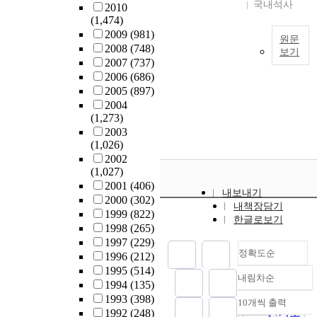
n
t
국내석사
S
f
2010
l
,
L
o
e
(1,474)
i
a
L
e
a
n
2009
(981)
r
원문
t
e
s
n
e
2008
(748)
s
보기
e
v
s
a
g
2007
(737)
t
d
i
D
l
a
2006
(686)
t
i
t
e
y
l
2005
(897)
o
,
n
t
v
z
.
2004
e
c
a
e
e
(1,273)
T
x
e
n
l
t
2003
h
a
n
d
o
h
(1,026)
e
m
t
P
p
e
2002
s
i
i
·
o
(1,027)
e
s
.
t
n
v
t
2001
(406)
d
u
u
e
내보내기
e
e
2000
(302)
C
b
d
p
내책장담기
s
r
1999
(822)
o
j
y
o
한글로보기
o
b
1998
(265)
u
e
s
l
n
a
1997
(229)
n
c
a
i
p
정확도순
(
1996
(212)
t
t
m
t
u
2
1995
(514)
r
i
p
i
내림차순
p
정확도
0
1994
(135)
i
v
l
c
i
순
0
1993
(398)
e
e
e
10개씩 출력
a
내림차순
l
7
인기도
1992
(248)
s
r
c
l