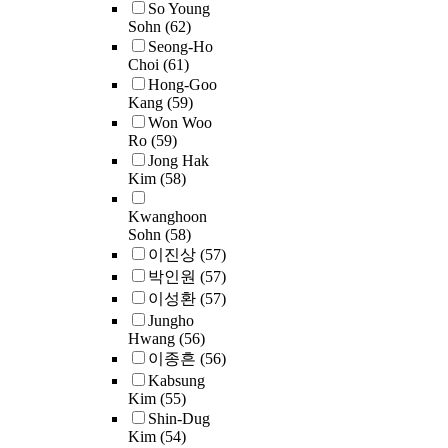
r
h
t
So Young
i
.
n
t
e
e
Sohn
(62)
e
d
s
e
t
e
Seong-Ho
d
d
y
c
h
s
Choi
(61)
.
t
l
s
o
a
t
Hong-Goo
h
e
t
n
Kang
(59)
n
a
r
s
e
s
Won Woo
h
b
o
c
m
Ro
(59)
i
a
l
u
h
i
Jong Hak
d
l
i
g
o
n
Kim
(58)
e
f
s
h
o
U
r
o
h
s
l
Kwanghoon
,
g
a
f
m
t
s
Sohn
(58)
a
b
t
e
r
i
이진상
(57)
n
l
h
n
u
s
박인원
(57)
d
e
e
t
c
i
a
이성환
(57)
e
p
o
t
m
,
,
Jungho
f
o
f
u
p
.
o
Hwang
(56)
f
p
a
r
o
u
이종흔
(56)
o
u
s
e
r
r
Kabsung
r
l
p
d
t
e
Kim
(55)
t
a
e
q
a
n
Shin-Dug
t
t
c
u
n
Kim
(54)
d
o
i
i
e
t