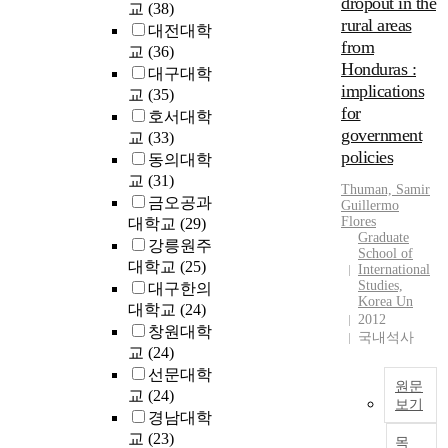
dropout in the
교
(38)
u
a
t
rural areas
r
대전대학
s
s
from
s
교
(36)
c
,
Honduras :
e
a
대구대학
i
i
implications
r
교
(35)
n
n
for
r
호서대학
c
S
i
government
l
교
(33)
o
e
policies
u
동의대학
u
d
d
교
(31)
t
Thuman, Samir
o
i
금오공과
Guillermo
h
u
n
Flores
대학교
(29)
K
t
g
Graduate
강릉원주
o
w
School of
t
대학교
(25)
r
International
i
h
Studies,
대구한의
e
t
.
e
Korea Un
a
대학교
(24)
h
m
2012
.
i
창원대학
t
i
국내석사
s
w
교
(24)
,
d
s
o
선문대학
d
원문
i
s
교
(24)
l
보기
m
u
e
경남대학
i
T
b
s
교
(23)
목
l