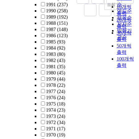
’
)
1991
(237)
순
(
조회
e
o
s
10개씩
s
,
1990
(258)
L
연도순
c
m
o
출력
1
a
w
1989
(192)
D
o
제목순
p
c
20개씩
0
b
h
1988
(151)
C
g
저자순
r
i
출력
0
s
o
1987
(148)
s
n
발행기
i
a
30개씩
e
s
1986
(123)
)
i
관순
s
l
출력
n
t
1985
(93)
o
t
e
i
50개씩
t
u
1984
(92)
r
i
d
z
출력
e
d
1983
(80)
D
o
o
a
100개씩
e
i
1982
(43)
e
n
f
t
i
출력
e
1981
(35)
v
s
1
i
s
d
1980
(45)
e
o
0
o
m
a
1979
(44)
l
f
0
n
i
r
1978
(22)
o
t
r
a
n
e
1977
(24)
p
h
e
t
U
s
1976
(24)
i
e
s
t
g
e
1975
(18)
n
i
p
h
a
a
1974
(23)
g
n
o
e
n
r
1973
(24)
C
t
n
N
d
c
1972
(34)
o
e
d
o
.
a
h
1971
(17)
u
r
e
r
n
o
1970
(19)
n
e
n
t