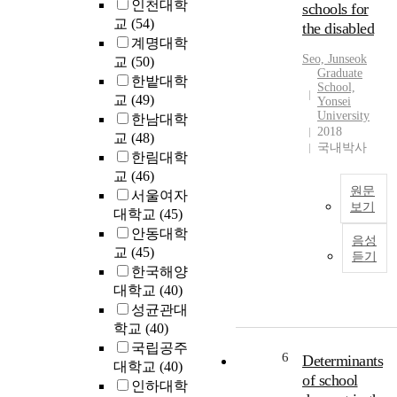
o
인천대학
schools for
o
r
교
(54)
the disabled
u
e
계명대학
g
a
Seo, Junseok
교
(50)
h
Graduate
n
한밭대학
e
School,
m
교
(49)
Yonsei
c
i
University
한남대학
o
d
2018
교
(48)
n
d
국내박사
o
한림대학
l
m
교
(46)
e
원문
i
서울여자
s
보기
c
대학교
(45)
c
g
T
안동대학
h
음성
r
h
교
(45)
o
듣기
a
i
o
한국해양
d
s
l
대학교
(40)
u
s
s
성균관대
a
t
t
학교
(40)
t
u
u
국립공주
e
d
6
d
Determinants
대학교
(40)
c
y
e
of school
인하대학
o
w
n