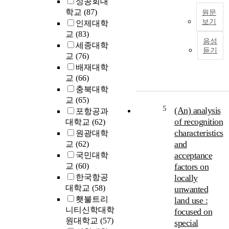
성공회대
n
l
학교
(87)
t
원문
s
보기
s
인제대학
o
.
i
교
(83)
c
음성
n
세종대학
i
듣기
e
교
(76)
a
,
c
,
배재대학
l
o
교
(66)
i
n
z
충북대학
o
a
교
(65)
m
5
t
(An) analysis
포항공과
i
i
of recognition
대학교
(62)
,
c
o
characteristics
원광대학
s
n
and
교
(62)
a
o
,
acceptance
국민대학
r
f
교
(60)
factors on
e
N
a
한국항공
locally
o
.
대학교
(58)
unwanted
r
A
횃불트리
land use :
t
,
l
니티신학대학
focused on
h
t
원대학교
(57)
K
special
h