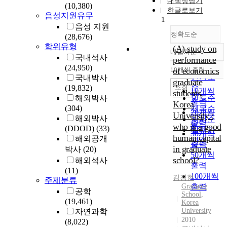
내책장담기
(10,380)
한글로보기
음성지원유무
1
음성 지원
정확도순
(28,676)
학위유형
(A) study on
내림차순
정확도
국내석사
performance
순
(24,950)
10개씩 출력
of economics
내림차순
인기도
국내박사
graduate
순
조회
(19,832)
10개씩
students,
해외박사
연도순
출력
Korea
(304)
제목순
20개씩
University :
해외박사
저자순
출력
who is a good
(DDOD)
(33)
발행기
30개씩
human capital
해외공개
관순
출력
in graduate
박사
(20)
50개씩
school?
해외석사
출력
(11)
100개씩
김경현
주제분류
Graduate
출력
공학
School,
(19,461)
Korea
University
자연과학
2010
(8,022)