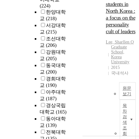
students in
a
(224)
i
North Korea :
l
한양대학
n
a focus on the
a
교
(218)
e
personality
v
a
서강대학
u
cult of leaders
p
교
(215)
r
조선대학
Lee, Sharllen O
e
교
(206)
Graduate
d
강원대학
School,
A
i
Korea
교
(205)
d
University
c
동국대학
i
2015
t
교
(200)
국내석사
i
경희대학
a
o
교
(190)
o
n
원문
아주대학
p
m
보기
교
(187)
a
o
T
경상국립
d
목
h
차
대학교
(165)
e
i
검
l
동아대학
s
색
f
교
(139)
t
조
o
전북대학
h
회
r
교
(135)
e