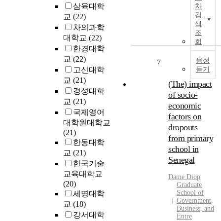
h
-
c
삼육대학
차
a
e
t
h
검
교
(22)
r
s
h
o
색
차의과학
t
c
e
조
o
대학교
(22)
o
h
m
회
l
한경대학
t
o
e
e
교
(22)
h
o
음성
s
7
d
e
고신대학
듣기
l
i
u
o
교
(21)
d
n
(The) impact
c
n
r
t
경성대학
a
of socio-
e
o
h
교
(21)
t
economic
i
p
e
국제영어
i
factors on
n
o
p
대학원대학교
o
dropouts
B
u
r
(21)
n
from primary
r
t
o
한동대학
s
school in
i
i
c
y
교
(21)
t
Senegal
s
e
s
한국기술
a
s
s
t
교육대학교
.
Dame Diop
i
u
s
e
(20)
Graduate
n
e
o
m
School of
세명대학
a
i
f
Government,
a
교
(18)
n
s
Business, and
s
n
강서대학
Entre
d
p
e
d