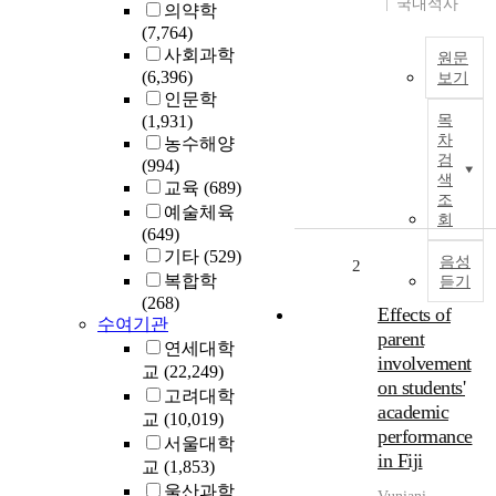
국내석사
의약학
(7,764)
사회과학
원문
(6,396)
보기
인문학
T
(1,931)
목
h
차
농수해양
e
검
(994)
p
색
교육
(689)
u
조
예술체육
r
회
(649)
p
기타
(529)
o
음성
2
복합학
듣기
s
(268)
e
Effects of
수여기관
o
parent
연세대학
f
involvement
교
(22,249)
t
on students'
h
고려대학
academic
i
교
(10,019)
performance
s
서울대학
in Fiji
i
교
(1,853)
n
울산과학