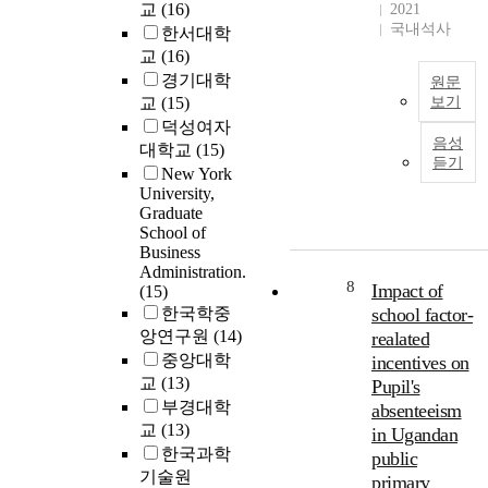
교
(16)
2021
t
r
e
i
국내석사
한서대학
h
e
k
t
교
(16)
e
s
i
s
U
경기대학
e
n
원문
c
n
교
(15)
보기
n
g
u
(
i
t
w
덕성여자
T
r
음성
t
a
a
대학교
(15)
h
r
듣기
e
t
y
New York
e
i
,
d
a
s
University,
s
c
S
l
Graduate
t
t
u
t
School of
l
o
u
l
Business
a
e
i
d
u
Administration.
t
d
n
y
m
8
Impact of
(15)
e
u
c
a
,
한국학중
school factor-
s
c
r
i
b
앙연구원
(14)
realated
,
,
a
e
m
a
중앙대학
incentives on
l
t
a
e
s
교
(13)
i
Pupil's
i
s
d
e
t
부경대학
o
absenteeism
e
a
d
t
교
(13)
n
t
in Ugandan
t
o
l
a
h
한국과학
public
a
n
e
l
e
기술원
s
t
primary