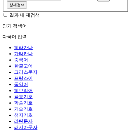
상세검색
결과 내 재검색
인기 검색어
다국어 입력
히라가나
가타카나
중국어
한글고어
그리스문자
프랑스어
독일어
히브리어
괄호기호
학술기호
기술기호
첨자기호
라틴문자
러시아문자