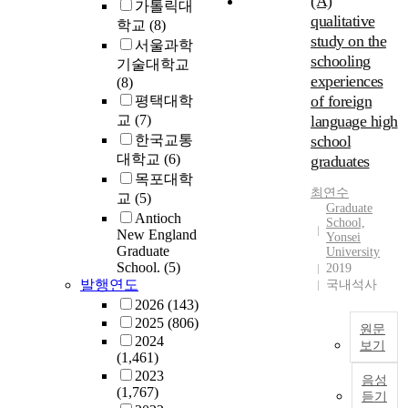
(A)
o
o
가톨릭대
T
e
,
l
,
qualitative
e
l
학교
(8)
h
x
h
s
study on the
c
i
서울과학
e
a
o
c
o
z
schooling
기술대학교
s
m
w
h
n
a
experiences
(8)
t
i
e
o
o
t
of foreign
평택대학
u
n
v
o
m
i
교
(7)
language high
d
e
e
l
i
o
한국교통
school
y
a
r
s
c
n
i
대학교
(6)
graduates
s
t
f
f
)
s
목포대학
t
h
o
a
o
최연수
a
u
교
(5)
e
r
c
f
Graduate
n
d
i
Antioch
t
t
N
School,
a
e
New England
s
h
Yonsei
o
o
l
Graduate
n
University
s
e
r
r
School.
(5)
y
2019
t
u
d
s
t
발행연도
국내석사
.
z
p
e
i
o
h
i
2026
(143)
e
i
s
n
K
n
2025
(806)
r
s
a
원문
d
o
g
2024
f
m
b
보기
r
r
(1,461)
t
o
o
l
o
e
2023
h
r
음성
r
e
p
a
(1,767)
A
e
듣기
m
e
d
o
n