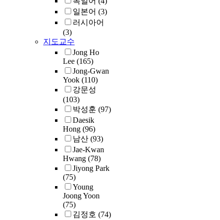
독일어
(4)
5
e
r
l
n
g
일본어
(3)
0
l
e
o
d
w
p
.
러시아어
i
f
i
h
a
(3)
t
t
t
o
r
지도교수
T
n
h
i
w
e
h
Jong Ho
o
e
o
e
n
Lee
(165)
e
t
.
U
n
r
t
Jong-Gwan
t
f
1
n
s
e
Yook
(110)
s
h
(
o
.
i
a
i
강문성
a
e
s
r
t
r
n
(103)
n
s
c
t
e
e
c
박성훈
(97)
d
i
h
h
d
n
o
5
Daesik
s
o
,
e
·
S
o
n
Hong
(96)
0
a
o
p
t
t
f
남산
(93)
s
s
l
r
a
e
l
t
Jae-Kwan
s
c
o
t
n
i
Hwang
(78)
u
u
h
p
e
t
c
Jiyong Park
d
m
o
e
s
i
t
(75)
e
e
i
r
,
r
w
Young
.
n
s
c
,
u
e
Joong Yoon
e
i
t
t
e
n
(75)
v
l
t
s
h
)
d
김정호
(74)
e
y
h
.
a