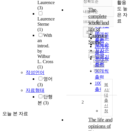
정확도순
활용
Laurence
(3)
도 높
The
내림차순
정확도
은 자
complete
Laurence
순
료
10개씩 출력
works and
내림차순
Sterne
인기도
life of
(1)
순
조회
10개씩
Laurence
With
연도순
출력
an
Sterne
제목순
introd.
20개씩
저자순
by
Sterne,
출력
Wilbur
Laurence
발행기
30개씩
Clonmel
L. Cross
관순
출력
society
(1)
1899
50개씩
작성언어
출력
영어
100개씩
(3)
복
출력
자료형태
사/
대
단행
출
2
본
(3)
신
청
오늘 본 자료
The life and
opinions of