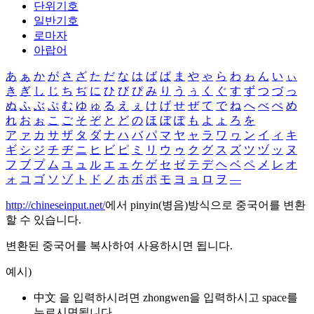
단위기호
일반기호
로마자
아랍어
あ
ぁ
か
が
さ
ざ
た
だ
な
は
ば
ぱ
ま
や
ゃ
ら
わ
ゎ
ん
い
ぃ
き
ぎ
し
じ
ち
ぢ
に
ひ
び
ぴ
み
り
う
ぅ
く
ぐ
す
ず
つ
づ
っ
ぬ
ふ
ぶ
ぷ
む
ゆ
ゅ
る
え
ぇ
け
げ
せ
ぜ
て
で
ね
へ
べ
ぺ
め
れ
お
ぉ
こ
ご
そ
ぞ
と
ど
の
ほ
ぼ
ぽ
も
よ
ょ
ろ
を
ア
ァ
カ
サ
ザ
タ
ダ
ナ
ハ
バ
パ
マ
ヤ
ャ
ラ
ワ
ヮ
ン
イ
ィ
キ
ギ
シ
ジ
チ
ヂ
ニ
ヒ
ビ
ピ
ミ
リ
ウ
ゥ
ク
グ
ス
ズ
ツ
ヅ
ッ
ヌ
フ
ブ
プ
ム
ユ
ュ
ル
エ
ェ
ケ
ゲ
セ
ゼ
テ
デ
ヘ
ベ
ペ
メ
レ
オ
ォ
コ
ゴ
ソ
ゾ
ト
ド
ノ
ホ
ボ
ポ
モ
ヨ
ョ
ロ
ヲ
―
http://chineseinput.net/
에서 pinyin(병음)방식으로 중국어를 변환
할 수 있습니다.
변환된 중국어를 복사하여 사용하시면 됩니다.
예시)
中文 을 입력하시려면
zhongwen
을 입력하시고 space를
누르시면됩니다.