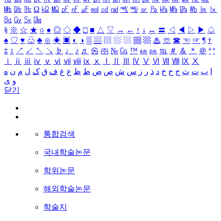
㎒
㎓
㎔
Ω
㏀
㏁
㎊
㎋
㎌
㏖
㏅
㎭
㎮
㎯
㏛
㎩
㎪
㎫
㎬
㏝
㏐
㏓
㏃
㏉
㏜
㏆
§
※
☆
★
○
●
◎
◇
◆
□
■
△
▽
→
←
↑
↓
↔
〓
◁
◀
▷
▶
♤
♠
♡
♥
♧
♣
⊙
◈
▣
◐
◑
▒
▤
▥
▨
▧
▦
▩
♨
☏
☎
☜
☞
¶
†
‡
↕
↗
↙
↖
↘
♭
♩
♪
♬
㉿
㈜
№
㏇
™
㏂
㏘
℡
＃
＆
＊
＠
ª
º
ⅰ
ⅱ
ⅲ
ⅳ
ⅴ
ⅵ
ⅶ
ⅷ
ⅸ
ⅹ
Ⅰ
Ⅱ
Ⅲ
Ⅳ
Ⅴ
Ⅵ
Ⅶ
Ⅷ
Ⅸ
Ⅹ
ا
ب
ت
ث
ج
ح
خ
د
ذ
ر
ز
س
ش
ص
ض
ط
ظ
ع
غ
ف
ق
ک
ل
م
ن
ه
و
ی
닫기
통합검색
국내학술논문
학위논문
해외학술논문
학술지