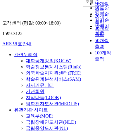
순
조회
10개씩
연도순
출력
제목순
20개씩
저자순
출력
고객센터 (평일: 09:00~18:00)
발행기
30개씩
관순
1599-3122
출력
50개씩
ARS 번호안내
출력
100개씩
관련누리집
출력
대학공개강의(KOCW)
학술정보통계시스템(Rinfo)
외국학술지지원센터(FRIC)
학술관계분석서비스(SAM)
사서커뮤니티
기관회원
지식나눔(LOOK)
의학전자도서관(MEDLIS)
유관기관 사이트
교육부(MOE)
국립장애인도서관(NLD)
국립중앙도서관(NL)