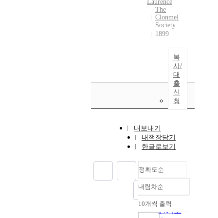
Laurence
The
Clonmel
Society
1899
복
사/
대
출
신
청
내보내기
내책장담기
한글로보기
정확도순
내림차순
정확도
순
10개씩 출력
내림차순
인기도