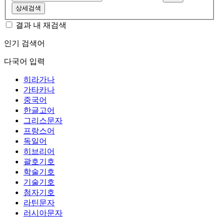
상세검색
결과 내 재검색
인기 검색어
다국어 입력
히라가나
가타카나
중국어
한글고어
그리스문자
프랑스어
독일어
히브리어
괄호기호
학술기호
기술기호
첨자기호
라틴문자
러시아문자