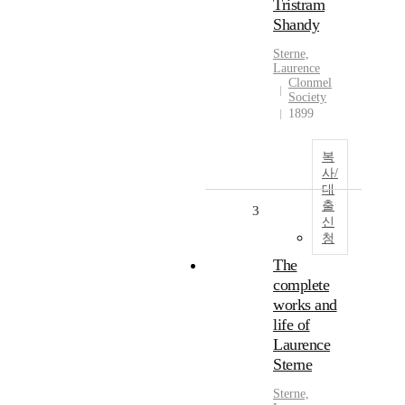
Tristram
Shandy
Sterne,
Laurence
Clonmel
Society
1899
복
사/
대
출
3
신
청
The
complete
works and
life of
Laurence
Sterne
Sterne,