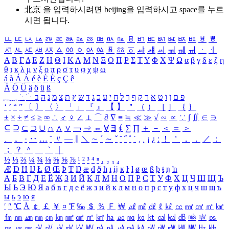
北京 을 입력하시려면
beijing
을 입력하시고 space를 누르
시면 됩니다.
ㅥ
ㅦ
ㅧ
ㅨ
ㅩ
ㅪ
ㅫ
ㅬ
ㅭ
ㅮ
ㅯ
ㅰ
ㅱ
ㅲ
ㅳ
ㅴ
ㅵ
ㅶ
ㅷ
ㅸ
ㅹ
ㅺ
ㅻ
ㅼ
ㅽ
ㅾ
ㅿ
ㆀ
ㆁ
ㆂ
ㆃ
ㆄ
ㆅ
ㆆ
ㆇ
ㆈ
ㆉ
ㆊ
ㆋ
ㆌ
ㆍ
ㆎ
Α
Β
Γ
Δ
Ε
Ζ
Η
Θ
Ι
Κ
Λ
Μ
Ν
Ξ
Ο
Π
Ρ
Σ
Τ
Υ
Φ
Χ
Ψ
Ω
α
β
γ
δ
ε
ζ
η
θ
ι
κ
λ
μ
ν
ξ
ο
π
ρ
σ
τ
υ
φ
χ
ψ
ω
á
à
Á
À
é
è
É
È
ç
Ç
ê
Ä
Ö
Ü
ä
ö
ü
ß
ְ
ֳ
ֲ
ֱ
ָ
ַ
ֵ
ֶ
ִ
ֹ
ּ
ֻ
ׂ
ׁ
ּ
ב
ה
נ
מ
צ
ת
ץ
ש
ד
ג
כ
ע
י
ח
ל
ך
ף
ק
ר
א
ט
ו
ן
ם
פ
‘
’
“
”
〔
〕
〈
〉
「
」
『
』
【
】
＂
（
）
［
］
｛
｝
±
×
÷
≠
≤
≥
∞
∴
♂
♀
∠
⊥
⌒
∂
∇
≡
≒
≪
≫
√
∽
∝
∵
∫
∬
∈
∋
⊆
⊇
⊂
⊃
∪
∩
∧
∨
￢
⇒
⇔
∀
∃
∮
∑
∏
＋
－
＜
＝
＞
、
。
·
‥
…
¨
〃
―
∥
＼
∼
´
～
ˇ
˘
˝
˚
˙
¸
˛
¡
¿
ː
！
＇
，
．
／
：
；
？
＾
＿
｀
｜
½
⅓
⅔
¼
¾
⅛
⅜
⅝
⅞
¹
²
³
⁴
ⁿ
₁
₂
₃
₄
Æ
Ð
Ħ
Ĳ
Ł
Ø
Œ
Þ
Ŧ
Ŋ
æ
đ
ð
ħ
ı
ĳ
ĸ
ŀ
ł
ø
œ
ß
þ
ŧ
ŋ
ŉ
А
Б
В
Г
Д
Е
Ё
Ж
З
И
Й
К
Л
М
Н
О
П
Р
С
Т
У
Ф
Х
Ц
Ч
Ш
Щ
Ъ
Ы
Ь
Э
Ю
Я
а
б
в
г
д
е
ё
ж
з
и
й
к
л
м
н
о
п
р
с
т
у
ф
х
ц
ч
ш
щ
ъ
ы
ь
э
ю
я
′
″
℃
Å
￠
￡
￥
¤
℉
‰
＄
％
Ｆ
￦
㎕
㎖
㎗
ℓ
㎘
㏄
㎣
㎤
㎥
㎦
㎙
㎚
㎛
㎜
㎝
㎞
㎟
㎠
㎡
㎢
㏊
㎍
㎎
㎏
㏏
㎈
㎉
㏈
㎧
㎨
㎰
㎱
㎲
㎳
㎴
㎵
㎶
㎷
㎸
㎹
㎀
㎁
㎂
㎃
㎄
㎺
㎻
㎽
㎾
㎿
㎐
㎑