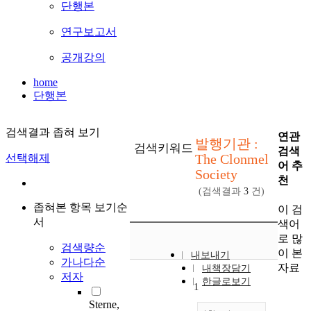
단행본
연구보고서
공개강의
home
단행본
검색결과 좁혀 보기
연관
발행기관 :
검색키워드
검색
The Clonmel
선택해제
어 추
Society
천
(검색결과
3
건)
좁혀본 항목 보기순
이 검
서
색어
로 많
검색량순
이 본
내보내기
가나다순
자료
내책장담기
저자
한글로보기
1
Sterne,