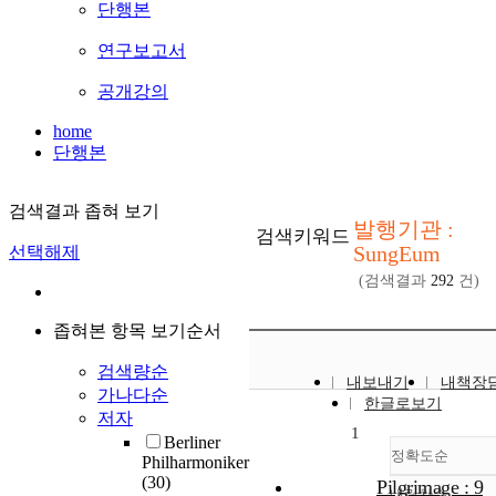
단행본
연구보고서
공개강의
home
단행본
검색결과 좁혀 보기
발행기관 :
검색키워드
SungEum
선택해제
(검색결과
292
건)
좁혀본 항목 보기순서
검색량순
내보내기
내책장
가나다순
한글로보기
저자
1
Berliner
정확도순
Philharmoniker
(30)
Pilgrimage : 9
내림차순