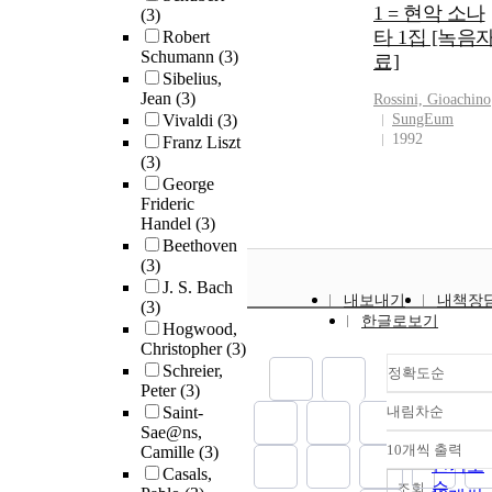
1 = 현악 소나
(3)
타 1집 [녹음
Robert
Schumann
(3)
료]
Sibelius,
Jean
(3)
Rossini, Gioachino
Vivaldi
(3)
SungEum
1992
Franz Liszt
(3)
George
Frideric
Handel
(3)
Beethoven
(3)
J. S. Bach
내보내기
내책장
(3)
한글로보기
Hogwood,
Christopher
(3)
Schreier,
정확도순
Peter
(3)
Saint-
내림차순
정확도
Sae@ns,
순
10개씩 출력
Camille
(3)
내림차
인기도
Casals,
순
조회