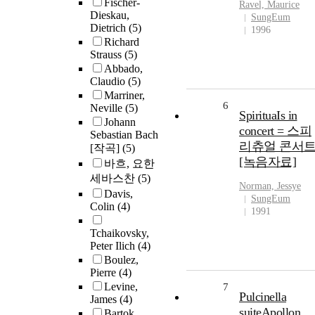
Fischer-
Ravel, Maurice
Dieskau,
SungEum
Dietrich
(5)
1996
Richard
Strauss
(5)
Abbado,
Claudio
(5)
Marriner,
6
Neville
(5)
SpirituaIs in
Johann
concert = 스피
Sebastian Bach
리츄얼 콘서
[작곡]
(5)
[녹음자료]
바흐, 요한
세바스찬
(5)
Norman, Jessye
Davis,
SungEum
Colin
(4)
1991
Tchaikovsky,
Peter Ilich
(4)
Boulez,
Pierre
(4)
Levine,
7
Pulcinella
James
(4)
suiteApollon
Bartok,