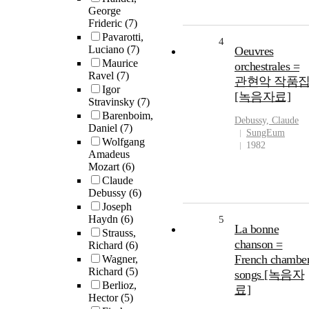
George
Frideric
(7)
Pavarotti,
4
Luciano
(7)
Oeuvres
Maurice
orchestrales =
Ravel
(7)
관현악 작품
Igor
[녹음자료]
Stravinsky
(7)
Barenboim,
Debussy, Claude
Daniel
(7)
SungEum
Wolfgang
1982
Amadeus
Mozart
(6)
Claude
Debussy
(6)
Joseph
Haydn
(6)
5
La bonne
Strauss,
chanson =
Richard
(6)
French chambe
Wagner,
Richard
(5)
songs [녹음자
Berlioz,
료]
Hector
(5)