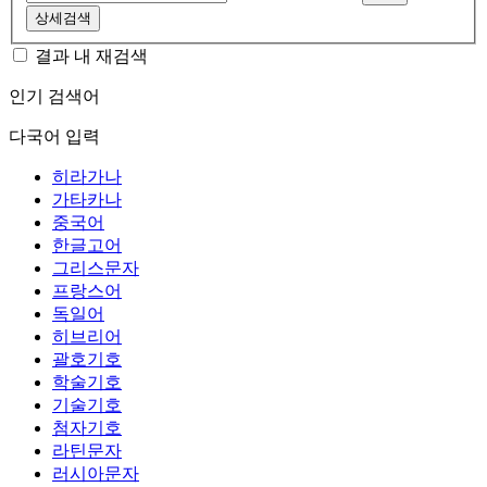
상세검색
결과 내 재검색
인기 검색어
다국어 입력
히라가나
가타카나
중국어
한글고어
그리스문자
프랑스어
독일어
히브리어
괄호기호
학술기호
기술기호
첨자기호
라틴문자
러시아문자