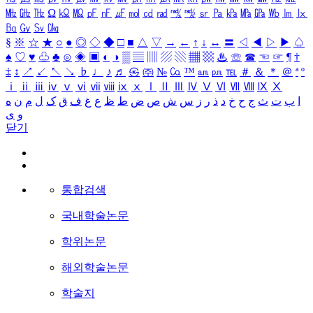
㎒
㎓
㎔
Ω
㏀
㏁
㎊
㎋
㎌
㏖
㏅
㎭
㎮
㎯
㏛
㎩
㎪
㎫
㎬
㏝
㏐
㏓
㏃
㏉
㏜
㏆
§
※
☆
★
○
●
◎
◇
◆
□
■
△
▽
→
←
↑
↓
↔
〓
◁
◀
▷
▶
♤
♠
♡
♥
♧
♣
⊙
◈
▣
◐
◑
▒
▤
▥
▨
▧
▦
▩
♨
☏
☎
☜
☞
¶
†
‡
↕
↗
↙
↖
↘
♭
♩
♪
♬
㉿
㈜
№
㏇
™
㏂
㏘
℡
＃
＆
＊
＠
ª
º
ⅰ
ⅱ
ⅲ
ⅳ
ⅴ
ⅵ
ⅶ
ⅷ
ⅸ
ⅹ
Ⅰ
Ⅱ
Ⅲ
Ⅳ
Ⅴ
Ⅵ
Ⅶ
Ⅷ
Ⅸ
Ⅹ
ا
ب
ت
ث
ج
ح
خ
د
ذ
ر
ز
س
ش
ص
ض
ط
ظ
ع
غ
ف
ق
ک
ل
م
ن
ه
و
ی
닫기
통합검색
국내학술논문
학위논문
해외학술논문
학술지