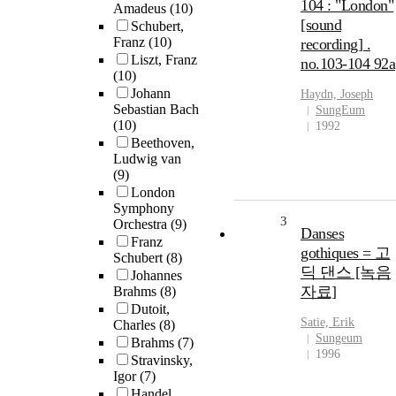
104 : "London"
Amadeus
(10)
[sound
Schubert,
Franz
(10)
recording] .
Liszt, Franz
no.103-104 92a
(10)
Johann
Haydn, Joseph
Sebastian Bach
SungEum
(10)
1992
Beethoven,
Ludwig van
(9)
London
Symphony
3
Orchestra
(9)
Danses
Franz
gothiques = 고
Schubert
(8)
딕 댄스 [녹음
Johannes
자료]
Brahms
(8)
Dutoit,
Satie, Erik
Charles
(8)
Sungeum
Brahms
(7)
1996
Stravinsky,
Igor
(7)
Handel,