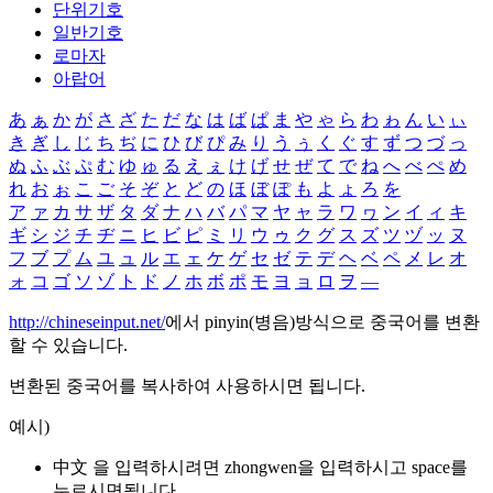
단위기호
일반기호
로마자
아랍어
あ
ぁ
か
が
さ
ざ
た
だ
な
は
ば
ぱ
ま
や
ゃ
ら
わ
ゎ
ん
い
ぃ
き
ぎ
し
じ
ち
ぢ
に
ひ
び
ぴ
み
り
う
ぅ
く
ぐ
す
ず
つ
づ
っ
ぬ
ふ
ぶ
ぷ
む
ゆ
ゅ
る
え
ぇ
け
げ
せ
ぜ
て
で
ね
へ
べ
ぺ
め
れ
お
ぉ
こ
ご
そ
ぞ
と
ど
の
ほ
ぼ
ぽ
も
よ
ょ
ろ
を
ア
ァ
カ
サ
ザ
タ
ダ
ナ
ハ
バ
パ
マ
ヤ
ャ
ラ
ワ
ヮ
ン
イ
ィ
キ
ギ
シ
ジ
チ
ヂ
ニ
ヒ
ビ
ピ
ミ
リ
ウ
ゥ
ク
グ
ス
ズ
ツ
ヅ
ッ
ヌ
フ
ブ
プ
ム
ユ
ュ
ル
エ
ェ
ケ
ゲ
セ
ゼ
テ
デ
ヘ
ベ
ペ
メ
レ
オ
ォ
コ
ゴ
ソ
ゾ
ト
ド
ノ
ホ
ボ
ポ
モ
ヨ
ョ
ロ
ヲ
―
http://chineseinput.net/
에서 pinyin(병음)방식으로 중국어를 변환
할 수 있습니다.
변환된 중국어를 복사하여 사용하시면 됩니다.
예시)
中文 을 입력하시려면
zhongwen
을 입력하시고 space를
누르시면됩니다.