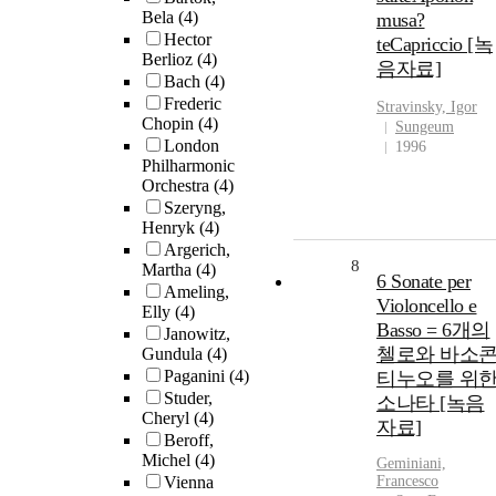
Bela
(4)
musa?
Hector
teCapriccio [녹
Berlioz
(4)
음자료]
Bach
(4)
Frederic
Stravinsky, Igor
Chopin
(4)
Sungeum
London
1996
Philharmonic
Orchestra
(4)
Szeryng,
Henryk
(4)
Argerich,
8
Martha
(4)
6 Sonate per
Ameling,
Violoncello e
Elly
(4)
Basso = 6개의
Janowitz,
첼로와 바소
Gundula
(4)
Paganini
(4)
티누오를 위
Studer,
소나타 [녹음
Cheryl
(4)
자료]
Beroff,
Michel
(4)
Geminiani,
Vienna
Francesco