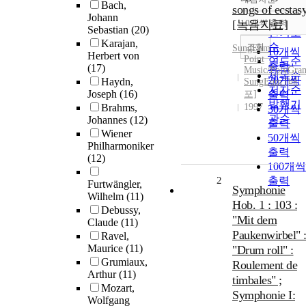
정확도
Bach,
songs of ecstas
Johann
순
[녹음자료]
10개씩 출력
내림차
Sebastian
(20)
인기도
Karajan,
순
조회
SungEum
10개씩
Herbert von
Point
연도순
출력
(17)
Music/PolyGra
제목순
20개씩
Haydn,
SungEum [배
저자순
Joseph
(16)
포]
출력
발행기
Brahms,
1997
30개씩
관순
Johannes
(12)
출력
Wiener
50개씩
Philharmoniker
출력
(12)
100개씩
2
출력
Furtwängler,
Symphonie
Wilhelm
(11)
Hob. 1 : 103 :
Debussy,
"Mit dem
Claude
(11)
Paukenwirbel" 
Ravel,
Maurice
(11)
"Drum roll" :
Grumiaux,
Roulement de
Arthur
(11)
timbales" ;
Mozart,
Symphonie I:
Wolfgang