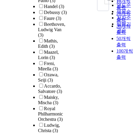
Pablo
(3)
10개씩
연도순
Handel
(3)
출력
제목순
Debussy
(3)
20개씩
저자순
Faure
(3)
출력
발행기
Beethoven,
30개씩
Ludwig Van
관순
출력
(3)
50개씩
Mathis,
출력
Edith
(3)
100개씩
Maazel,
출력
Lorin
(3)
Freni,
Mirella
(3)
Ozawa,
Seiji
(3)
Accardo,
Salvatore
(3)
Maisky,
Mischa
(3)
Royal
Philharmonic
Orchestra
(3)
Ludwig,
Christa
(3)