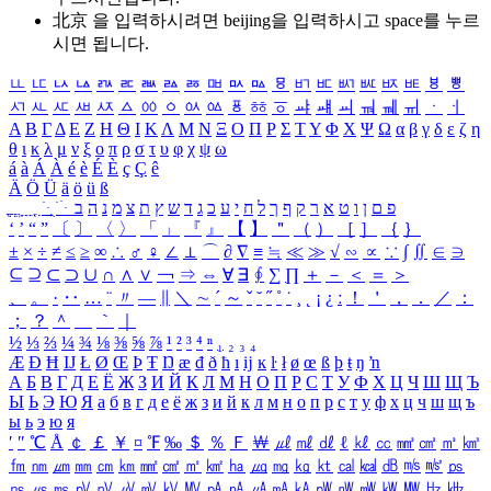
北京 을 입력하시려면
beijing
을 입력하시고 space를 누르
시면 됩니다.
ㅥ
ㅦ
ㅧ
ㅨ
ㅩ
ㅪ
ㅫ
ㅬ
ㅭ
ㅮ
ㅯ
ㅰ
ㅱ
ㅲ
ㅳ
ㅴ
ㅵ
ㅶ
ㅷ
ㅸ
ㅹ
ㅺ
ㅻ
ㅼ
ㅽ
ㅾ
ㅿ
ㆀ
ㆁ
ㆂ
ㆃ
ㆄ
ㆅ
ㆆ
ㆇ
ㆈ
ㆉ
ㆊ
ㆋ
ㆌ
ㆍ
ㆎ
Α
Β
Γ
Δ
Ε
Ζ
Η
Θ
Ι
Κ
Λ
Μ
Ν
Ξ
Ο
Π
Ρ
Σ
Τ
Υ
Φ
Χ
Ψ
Ω
α
β
γ
δ
ε
ζ
η
θ
ι
κ
λ
μ
ν
ξ
ο
π
ρ
σ
τ
υ
φ
χ
ψ
ω
á
à
Á
À
é
è
É
È
ç
Ç
ê
Ä
Ö
Ü
ä
ö
ü
ß
ְ
ֳ
ֲ
ֱ
ָ
ַ
ֵ
ֶ
ִ
ֹ
ּ
ֻ
ׂ
ׁ
ּ
ב
ה
נ
מ
צ
ת
ץ
ש
ד
ג
כ
ע
י
ח
ל
ך
ף
ק
ר
א
ט
ו
ן
ם
פ
‘
’
“
”
〔
〕
〈
〉
「
」
『
』
【
】
＂
（
）
［
］
｛
｝
±
×
÷
≠
≤
≥
∞
∴
♂
♀
∠
⊥
⌒
∂
∇
≡
≒
≪
≫
√
∽
∝
∵
∫
∬
∈
∋
⊆
⊇
⊂
⊃
∪
∩
∧
∨
￢
⇒
⇔
∀
∃
∮
∑
∏
＋
－
＜
＝
＞
、
。
·
‥
…
¨
〃
―
∥
＼
∼
´
～
ˇ
˘
˝
˚
˙
¸
˛
¡
¿
ː
！
＇
，
．
／
：
；
？
＾
＿
｀
｜
½
⅓
⅔
¼
¾
⅛
⅜
⅝
⅞
¹
²
³
⁴
ⁿ
₁
₂
₃
₄
Æ
Ð
Ħ
Ĳ
Ł
Ø
Œ
Þ
Ŧ
Ŋ
æ
đ
ð
ħ
ı
ĳ
ĸ
ŀ
ł
ø
œ
ß
þ
ŧ
ŋ
ŉ
А
Б
В
Г
Д
Е
Ё
Ж
З
И
Й
К
Л
М
Н
О
П
Р
С
Т
У
Ф
Х
Ц
Ч
Ш
Щ
Ъ
Ы
Ь
Э
Ю
Я
а
б
в
г
д
е
ё
ж
з
и
й
к
л
м
н
о
п
р
с
т
у
ф
х
ц
ч
ш
щ
ъ
ы
ь
э
ю
я
′
″
℃
Å
￠
￡
￥
¤
℉
‰
＄
％
Ｆ
￦
㎕
㎖
㎗
ℓ
㎘
㏄
㎣
㎤
㎥
㎦
㎙
㎚
㎛
㎜
㎝
㎞
㎟
㎠
㎡
㎢
㏊
㎍
㎎
㎏
㏏
㎈
㎉
㏈
㎧
㎨
㎰
㎱
㎲
㎳
㎴
㎵
㎶
㎷
㎸
㎹
㎀
㎁
㎂
㎃
㎄
㎺
㎻
㎽
㎾
㎿
㎐
㎑