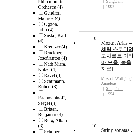
Philharmonic
SungEum
Orchestra
(4)
1992
Gendron,
Maurice
(4)
Ogdon,
John
(4)
Suske, Karl
9
(4)
Mozart Arias =
Kreutzer
(4)
셰릴 스투더
Bruckner,
모차르트 아
Josef Anton
(4)
아 모음 [녹음
Nath Misra,
자료]
Kuber
(4)
Ravel
(3)
Mozart, Wolfgang
Schumann,
Amadeus
Robert
(3)
SungEum
1994
Rachmaninoff,
Sergei
(3)
Britten,
Benjamin
(3)
Berg, Alban
(3)
10
String sonatas .
Schubert