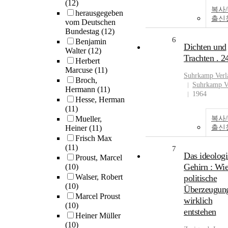
(12)
복사
herausgegeben
출신
vom Deutschen
Bundestag
(12)
6
Benjamin
Dichten und
Walter
(12)
Trachten . 2
Herbert
Marcuse
(11)
Suhrkamp Verl
Broch,
Suhrkamp V
Hermann
(11)
1964
Hesse, Herman
(11)
Mueller,
복사
Heiner
(11)
출신
Frisch Max
(11)
7
Das ideologi
Proust, Marcel
Gehirn : Wi
(10)
Walser, Robert
politische
(10)
Überzeugun
Marcel Proust
wirklich
(10)
entstehen
Heiner Müller
(10)