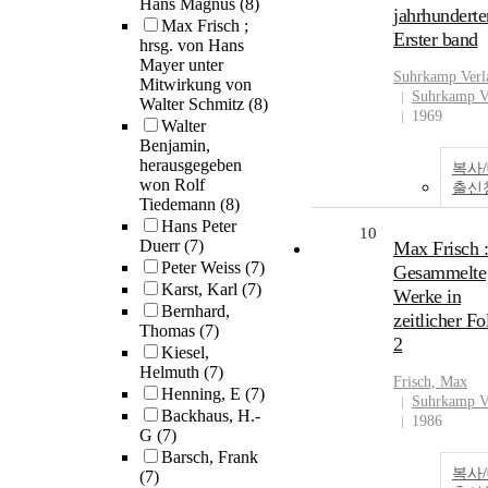
Hans Magnus
(8)
jahrhunderte
Max Frisch ;
Erster band
hrsg. von Hans
Mayer unter
Suhrkamp Verl
Mitwirkung von
Suhrkamp V
Walter Schmitz
(8)
1969
Walter
Benjamin,
herausgegeben
복사
won Rolf
출신
Tiedemann
(8)
Hans Peter
10
Duerr
(7)
Max Frisch :
Peter Weiss
(7)
Gesammelte
Karst, Karl
(7)
Werke in
Bernhard,
zeitlicher Fo
Thomas
(7)
2
Kiesel,
Helmuth
(7)
Frisch, Max
Henning, E
(7)
Suhrkamp V
Backhaus, H.-
1986
G
(7)
Barsch, Frank
복사
(7)