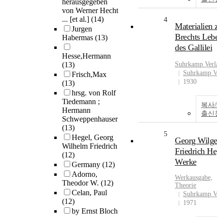
herausgegeben
von Werner Hecht
... [et al.]
(14)
4
Materialien 
Jurgen
Brechts Leb
Habermas
(13)
des Gallilei
Hesse,Hermann
(13)
Suhrkamp Verl
Suhrkamp V
Frisch,Max
1930
(13)
hrsg. von Rolf
Tiedemann ;
복사
Hermann
출신
Schweppenhauser
(13)
5
Hegel, Georg
Georg Wilg
Wilhelm Friedrich
Friedrich He
(12)
Werke
Germany
(12)
Adorno,
Werkausgabe,
Theodor W.
(12)
Theorie
Celan, Paul
Suhrkamp V
(12)
1971
by Ernst Bloch