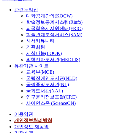
관련누리집
대학공개강의(KOCW)
학술정보통계시스템(Rinfo)
외국학술지지원센터(FRIC)
학술관계분석서비스(SAM)
사서커뮤니티
기관회원
지식나눔(LOOK)
의학전자도서관(MEDLIS)
유관기관 사이트
교육부(MOE)
국립장애인도서관(NLD)
국립중앙도서관(NL)
국회도서관(NAL)
연구윤리정보포털(CRE)
사이언스온 (ScienceON)
이용약관
개인정보처리방침
개인정보 재동의
기관소개