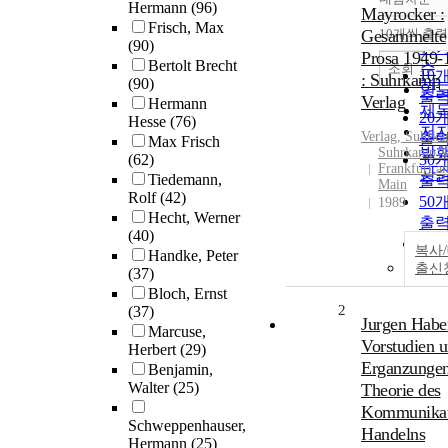
정
Hermann
(96)
Mayrocker :
순
Frisch, Max
Gesammelte
10개씩 출력
내
(90)
인
Prosa 1949-
Bertolt Brecht
순
조회
10
: Suhrkamp
(90)
연
출
Verlag
Hermann
제
20
Hesse
(76)
저
Verlag, Suhrk
출
Max Frisch
발
Suhrkamp V
(62)
30
Frankfurt a
관
Tiedemann,
출
Main
Rolf
(42)
50
1989
Hecht, Werner
출
(40)
10
복사
Handke, Peter
출
출신
(37)
Bloch, Ernst
2
(37)
Jurgen Habe
Marcuse,
Vorstudien 
Herbert
(29)
Erganzungen
Benjamin,
Walter
(25)
Theorie des
Kommunikat
Schweppenhauser,
Handelns
Hermann
(25)