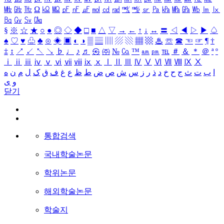
㎒
㎓
㎔
Ω
㏀
㏁
㎊
㎋
㎌
㏖
㏅
㎭
㎮
㎯
㏛
㎩
㎪
㎫
㎬
㏝
㏐
㏓
㏃
㏉
㏜
㏆
§
※
☆
★
○
●
◎
◇
◆
□
■
△
▽
→
←
↑
↓
↔
〓
◁
◀
▷
▶
♤
♠
♡
♥
♧
♣
⊙
◈
▣
◐
◑
▒
▤
▥
▨
▧
▦
▩
♨
☏
☎
☜
☞
¶
†
‡
↕
↗
↙
↖
↘
♭
♩
♪
♬
㉿
㈜
№
㏇
™
㏂
㏘
℡
＃
＆
＊
＠
ª
º
ⅰ
ⅱ
ⅲ
ⅳ
ⅴ
ⅵ
ⅶ
ⅷ
ⅸ
ⅹ
Ⅰ
Ⅱ
Ⅲ
Ⅳ
Ⅴ
Ⅵ
Ⅶ
Ⅷ
Ⅸ
Ⅹ
ا
ب
ت
ث
ج
ح
خ
د
ذ
ر
ز
س
ش
ص
ض
ط
ظ
ع
غ
ف
ق
ک
ل
م
ن
ه
و
ی
닫기
통합검색
국내학술논문
학위논문
해외학술논문
학술지