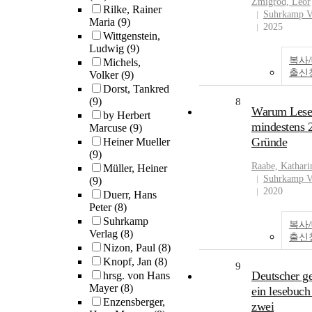
Zmigrod, Leor
Rilke, Rainer
Suhrkamp V
Maria
(9)
2025
Wittgenstein,
Ludwig
(9)
복사
Michels,
출신
Volker
(9)
Dorst, Tankred
(9)
8
Warum Lese
by Herbert
mindestens 
Marcuse
(9)
Gründe
Heiner Mueller
(9)
Raabe, Kathari
Müller, Heiner
Suhrkamp V
(9)
2020
Duerr, Hans
Peter
(8)
Suhrkamp
복사
Verlag
(8)
출신
Nizon, Paul
(8)
Knopf, Jan
(8)
9
Deutscher gei
hrsg. von Hans
Mayer
(8)
ein lesebuch
Enzensberger,
zwei