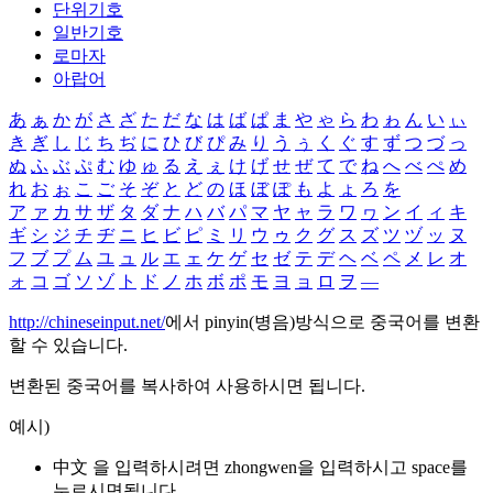
단위기호
일반기호
로마자
아랍어
あ
ぁ
か
が
さ
ざ
た
だ
な
は
ば
ぱ
ま
や
ゃ
ら
わ
ゎ
ん
い
ぃ
き
ぎ
し
じ
ち
ぢ
に
ひ
び
ぴ
み
り
う
ぅ
く
ぐ
す
ず
つ
づ
っ
ぬ
ふ
ぶ
ぷ
む
ゆ
ゅ
る
え
ぇ
け
げ
せ
ぜ
て
で
ね
へ
べ
ぺ
め
れ
お
ぉ
こ
ご
そ
ぞ
と
ど
の
ほ
ぼ
ぽ
も
よ
ょ
ろ
を
ア
ァ
カ
サ
ザ
タ
ダ
ナ
ハ
バ
パ
マ
ヤ
ャ
ラ
ワ
ヮ
ン
イ
ィ
キ
ギ
シ
ジ
チ
ヂ
ニ
ヒ
ビ
ピ
ミ
リ
ウ
ゥ
ク
グ
ス
ズ
ツ
ヅ
ッ
ヌ
フ
ブ
プ
ム
ユ
ュ
ル
エ
ェ
ケ
ゲ
セ
ゼ
テ
デ
ヘ
ベ
ペ
メ
レ
オ
ォ
コ
ゴ
ソ
ゾ
ト
ド
ノ
ホ
ボ
ポ
モ
ヨ
ョ
ロ
ヲ
―
http://chineseinput.net/
에서 pinyin(병음)방식으로 중국어를 변환
할 수 있습니다.
변환된 중국어를 복사하여 사용하시면 됩니다.
예시)
中文 을 입력하시려면
zhongwen
을 입력하시고 space를
누르시면됩니다.