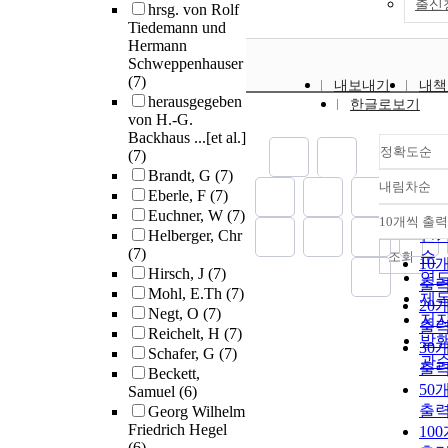
출신
hrsg. von Rolf
Tiedemann und
Hermann
Schweppenhauser
(7)
내보내기
내책
herausgegeben
한글로보기
von H.-G.
Backhaus ...[et al.]
정확도순
(7)
Brandt, G
(7)
내림차순
정
Eberle, F
(7)
순
Euchner, W
(7)
10개씩 출력
내
Helberger, Chr
인
(7)
순
조회
10
Hirsch, J
(7)
연
출
Mohl, E.Th
(7)
제
20
Negt, O
(7)
저
출
Reichelt, H
(7)
발
30
Schafer, G
(7)
관
출
Beckett,
50
Samuel
(6)
출
Georg Wilhelm
Friedrich Hegel
10
(6)