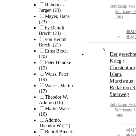
Habermas,
Suhrkamp Verl
Jurgen
(23)
Suhrkamp V
Mayer, Hans
1984
(23)
by Bertolt
복사
Brecht
(23)
출신
von Bertolt
Brecht
(21)
3
Ernst Bloch
Der gerechte
(20)
Krieg :
Peter Handke
Christentum
(19)
Islam,
Weiss, Peter
(19)
Marxismus :
Walser, Martin
Redaktion R
(17)
Steinweg
Theodor W.
Adorno
(16)
Suhrkamp Verl
Martin Walser
Suhrkamp V
(16)
1980
Adorno,
Theodor W
(15)
복사
Bertolt Brecht ;
출신