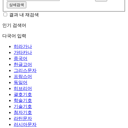
상세검색
결과 내 재검색
인기 검색어
다국어 입력
히라가나
가타카나
중국어
한글고어
그리스문자
프랑스어
독일어
히브리어
괄호기호
학술기호
기술기호
첨자기호
라틴문자
러시아문자