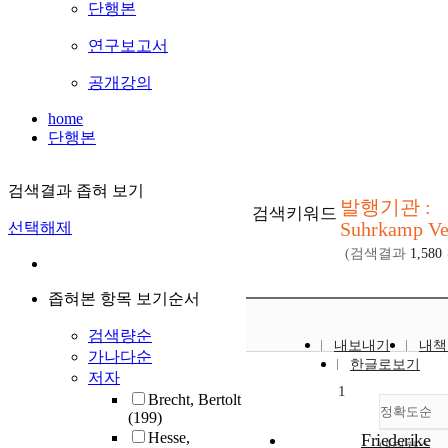
단행본
연구보고서
공개강의
home
단행본
검색결과 좁혀 보기
발행기관 :
검색키워드
Suhrkamp Ve
선택해제
(검색결과
1,580
좁혀본 항목 보기순서
검색량순
내보내기
내책
가나다순
한글로보기
저자
1
Brecht, Bertolt
정확도순
(199)
Hesse,
Friederike
내림차순