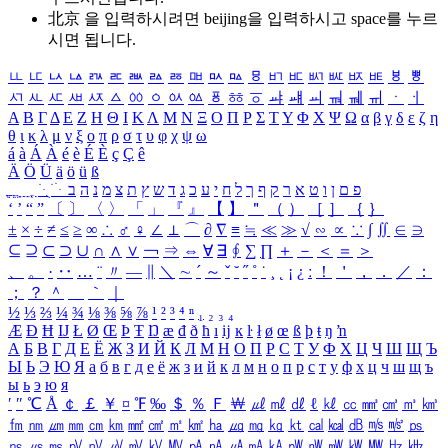
北京 을 입력하시려면
beijing
을 입력하시고 space를 누르
시면 됩니다.
ㅥ
ㅦ
ㅧ
ㅨ
ㅩ
ㅪ
ㅫ
ㅬ
ㅭ
ㅮ
ㅯ
ㅰ
ㅱ
ㅲ
ㅳ
ㅴ
ㅵ
ㅶ
ㅷ
ㅸ
ㅹ
ㅺ
ㅻ
ㅼ
ㅽ
ㅾ
ㅿ
ㆀ
ㆁ
ㆂ
ㆃ
ㆄ
ㆅ
ㆆ
ㆇ
ㆈ
ㆉ
ㆊ
ㆋ
ㆌ
ㆍ
ㆎ
Α
Β
Γ
Δ
Ε
Ζ
Η
Θ
Ι
Κ
Λ
Μ
Ν
Ξ
Ο
Π
Ρ
Σ
Τ
Υ
Φ
Χ
Ψ
Ω
α
β
γ
δ
ε
ζ
η
θ
ι
κ
λ
μ
ν
ξ
ο
π
ρ
σ
τ
υ
φ
χ
ψ
ω
á
à
Á
À
é
è
É
È
ç
Ç
ê
Ä
Ö
Ü
ä
ö
ü
ß
ְ
ֳ
ֲ
ֱ
ָ
ַ
ֵ
ֶ
ִ
ֹ
ּ
ֻ
ׂ
ׁ
ּ
ב
ה
נ
מ
צ
ת
ץ
ש
ד
ג
כ
ע
י
ח
ל
ך
ף
ק
ר
א
ט
ו
ן
ם
פ
‘
’
“
”
〔
〕
〈
〉
「
」
『
』
【
】
＂
（
）
［
］
｛
｝
±
×
÷
≠
≤
≥
∞
∴
♂
♀
∠
⊥
⌒
∂
∇
≡
≒
≪
≫
√
∽
∝
∵
∫
∬
∈
∋
⊆
⊇
⊂
⊃
∪
∩
∧
∨
￢
⇒
⇔
∀
∃
∮
∑
∏
＋
－
＜
＝
＞
、
。
·
‥
…
¨
〃
―
∥
＼
∼
´
～
ˇ
˘
˝
˚
˙
¸
˛
¡
¿
ː
！
＇
，
．
／
：
；
？
＾
＿
｀
｜
½
⅓
⅔
¼
¾
⅛
⅜
⅝
⅞
¹
²
³
⁴
ⁿ
₁
₂
₃
₄
Æ
Ð
Ħ
Ĳ
Ł
Ø
Œ
Þ
Ŧ
Ŋ
æ
đ
ð
ħ
ı
ĳ
ĸ
ŀ
ł
ø
œ
ß
þ
ŧ
ŋ
ŉ
А
Б
В
Г
Д
Е
Ё
Ж
З
И
Й
К
Л
М
Н
О
П
Р
С
Т
У
Ф
Х
Ц
Ч
Ш
Щ
Ъ
Ы
Ь
Э
Ю
Я
а
б
в
г
д
е
ё
ж
з
и
й
к
л
м
н
о
п
р
с
т
у
ф
х
ц
ч
ш
щ
ъ
ы
ь
э
ю
я
′
″
℃
Å
￠
￡
￥
¤
℉
‰
＄
％
Ｆ
￦
㎕
㎖
㎗
ℓ
㎘
㏄
㎣
㎤
㎥
㎦
㎙
㎚
㎛
㎜
㎝
㎞
㎟
㎠
㎡
㎢
㏊
㎍
㎎
㎏
㏏
㎈
㎉
㏈
㎧
㎨
㎰
㎱
㎲
㎳
㎴
㎵
㎶
㎷
㎸
㎹
㎀
㎁
㎂
㎃
㎄
㎺
㎻
㎽
㎾
㎿
㎐
㎑