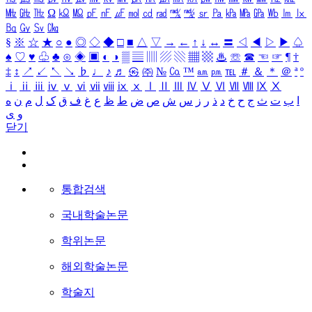
㎒
㎓
㎔
Ω
㏀
㏁
㎊
㎋
㎌
㏖
㏅
㎭
㎮
㎯
㏛
㎩
㎪
㎫
㎬
㏝
㏐
㏓
㏃
㏉
㏜
㏆
§
※
☆
★
○
●
◎
◇
◆
□
■
△
▽
→
←
↑
↓
↔
〓
◁
◀
▷
▶
♤
♠
♡
♥
♧
♣
⊙
◈
▣
◐
◑
▒
▤
▥
▨
▧
▦
▩
♨
☏
☎
☜
☞
¶
†
‡
↕
↗
↙
↖
↘
♭
♩
♪
♬
㉿
㈜
№
㏇
™
㏂
㏘
℡
＃
＆
＊
＠
ª
º
ⅰ
ⅱ
ⅲ
ⅳ
ⅴ
ⅵ
ⅶ
ⅷ
ⅸ
ⅹ
Ⅰ
Ⅱ
Ⅲ
Ⅳ
Ⅴ
Ⅵ
Ⅶ
Ⅷ
Ⅸ
Ⅹ
ا
ب
ت
ث
ج
ح
خ
د
ذ
ر
ز
س
ش
ص
ض
ط
ظ
ع
غ
ف
ق
ک
ل
م
ن
ه
و
ی
닫기
통합검색
국내학술논문
학위논문
해외학술논문
학술지