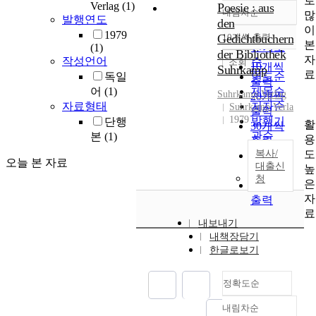
로
Verlag
(1)
Poesie : aus
내림차순
많
정확도
발행연도
den
이
순
1979
Gedichtbuchern
10개씩 출력
내림차순
본
인기도
(1)
der Bibliothek
자
작성언어
순
조회
10개씩
Suhrkamp
료
독일
연도순
출력
어
(1)
제목순
Suhrkamp Verlag
20개씩
자료형태
저자순
Suhrkamp Verla
출력
1979
발행기
단행
활
30개씩
관순
본
(1)
용
출력
도
복사/
50개씩
오늘 본 자료
대출신
높
출력
청
은
100개씩
자
출력
료
내보내기
내책장담기
한글로보기
정확도순
내림차순
정확도