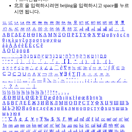
北京 을 입력하시려면
beijing
을 입력하시고 space를 누르
시면 됩니다.
ㅥ
ㅦ
ㅧ
ㅨ
ㅩ
ㅪ
ㅫ
ㅬ
ㅭ
ㅮ
ㅯ
ㅰ
ㅱ
ㅲ
ㅳ
ㅴ
ㅵ
ㅶ
ㅷ
ㅸ
ㅹ
ㅺ
ㅻ
ㅼ
ㅽ
ㅾ
ㅿ
ㆀ
ㆁ
ㆂ
ㆃ
ㆄ
ㆅ
ㆆ
ㆇ
ㆈ
ㆉ
ㆊ
ㆋ
ㆌ
ㆍ
ㆎ
Α
Β
Γ
Δ
Ε
Ζ
Η
Θ
Ι
Κ
Λ
Μ
Ν
Ξ
Ο
Π
Ρ
Σ
Τ
Υ
Φ
Χ
Ψ
Ω
α
β
γ
δ
ε
ζ
η
θ
ι
κ
λ
μ
ν
ξ
ο
π
ρ
σ
τ
υ
φ
χ
ψ
ω
á
à
Á
À
é
è
É
È
ç
Ç
ê
Ä
Ö
Ü
ä
ö
ü
ß
ְ
ֳ
ֲ
ֱ
ָ
ַ
ֵ
ֶ
ִ
ֹ
ּ
ֻ
ׂ
ׁ
ּ
ב
ה
נ
מ
צ
ת
ץ
ש
ד
ג
כ
ע
י
ח
ל
ך
ף
ק
ר
א
ט
ו
ן
ם
פ
‘
’
“
”
〔
〕
〈
〉
「
」
『
』
【
】
＂
（
）
［
］
｛
｝
±
×
÷
≠
≤
≥
∞
∴
♂
♀
∠
⊥
⌒
∂
∇
≡
≒
≪
≫
√
∽
∝
∵
∫
∬
∈
∋
⊆
⊇
⊂
⊃
∪
∩
∧
∨
￢
⇒
⇔
∀
∃
∮
∑
∏
＋
－
＜
＝
＞
、
。
·
‥
…
¨
〃
―
∥
＼
∼
´
～
ˇ
˘
˝
˚
˙
¸
˛
¡
¿
ː
！
＇
，
．
／
：
；
？
＾
＿
｀
｜
½
⅓
⅔
¼
¾
⅛
⅜
⅝
⅞
¹
²
³
⁴
ⁿ
₁
₂
₃
₄
Æ
Ð
Ħ
Ĳ
Ł
Ø
Œ
Þ
Ŧ
Ŋ
æ
đ
ð
ħ
ı
ĳ
ĸ
ŀ
ł
ø
œ
ß
þ
ŧ
ŋ
ŉ
А
Б
В
Г
Д
Е
Ё
Ж
З
И
Й
К
Л
М
Н
О
П
Р
С
Т
У
Ф
Х
Ц
Ч
Ш
Щ
Ъ
Ы
Ь
Э
Ю
Я
а
б
в
г
д
е
ё
ж
з
и
й
к
л
м
н
о
п
р
с
т
у
ф
х
ц
ч
ш
щ
ъ
ы
ь
э
ю
я
′
″
℃
Å
￠
￡
￥
¤
℉
‰
＄
％
Ｆ
￦
㎕
㎖
㎗
ℓ
㎘
㏄
㎣
㎤
㎥
㎦
㎙
㎚
㎛
㎜
㎝
㎞
㎟
㎠
㎡
㎢
㏊
㎍
㎎
㎏
㏏
㎈
㎉
㏈
㎧
㎨
㎰
㎱
㎲
㎳
㎴
㎵
㎶
㎷
㎸
㎹
㎀
㎁
㎂
㎃
㎄
㎺
㎻
㎽
㎾
㎿
㎐
㎑