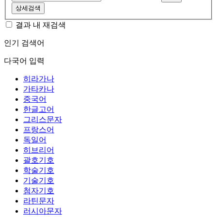
상세검색
결과 내 재검색
인기 검색어
다국어 입력
히라가나
가타카나
중국어
한글고어
그리스문자
프랑스어
독일어
히브리어
괄호기호
학술기호
기술기호
첨자기호
라틴문자
러시아문자