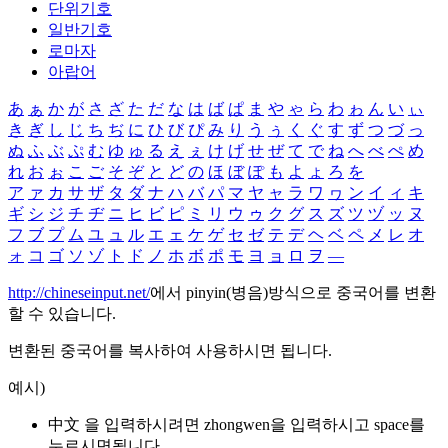
단위기호
일반기호
로마자
아랍어
あ
ぁ
か
が
さ
ざ
た
だ
な
は
ば
ぱ
ま
や
ゃ
ら
わ
ゎ
ん
い
ぃ
き
ぎ
し
じ
ち
ぢ
に
ひ
び
ぴ
み
り
う
ぅ
く
ぐ
す
ず
つ
づ
っ
ぬ
ふ
ぶ
ぷ
む
ゆ
ゅ
る
え
ぇ
け
げ
せ
ぜ
て
で
ね
へ
べ
ぺ
め
れ
お
ぉ
こ
ご
そ
ぞ
と
ど
の
ほ
ぼ
ぽ
も
よ
ょ
ろ
を
ア
ァ
カ
サ
ザ
タ
ダ
ナ
ハ
バ
パ
マ
ヤ
ャ
ラ
ワ
ヮ
ン
イ
ィ
キ
ギ
シ
ジ
チ
ヂ
ニ
ヒ
ビ
ピ
ミ
リ
ウ
ゥ
ク
グ
ス
ズ
ツ
ヅ
ッ
ヌ
フ
ブ
プ
ム
ユ
ュ
ル
エ
ェ
ケ
ゲ
セ
ゼ
テ
デ
ヘ
ベ
ペ
メ
レ
オ
ォ
コ
ゴ
ソ
ゾ
ト
ド
ノ
ホ
ボ
ポ
モ
ヨ
ョ
ロ
ヲ
―
http://chineseinput.net/
에서 pinyin(병음)방식으로 중국어를 변환
할 수 있습니다.
변환된 중국어를 복사하여 사용하시면 됩니다.
예시)
中文 을 입력하시려면
zhongwen
을 입력하시고 space를
누르시면됩니다.