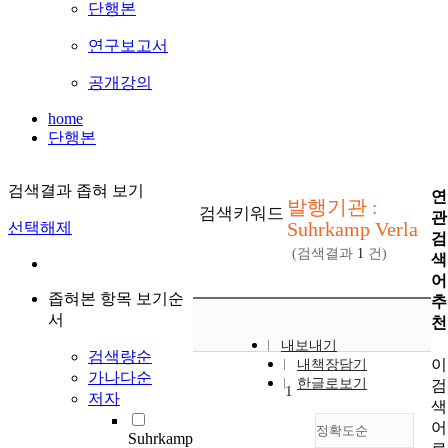
단행본
연구보고서
공개강의
home
단행본
검색결과 좁혀 보기
연
발행기관 :
검색키워드
관
Suhrkamp Verla
선택해제
검
(검색결과
1
건)
색
어
좁혀본 항목 보기순
추
서
천
내보내기
검색량순
이
내책장담기
가나다순
한글로보기
검
1
저자
색
어
정확도순
Suhrkamp