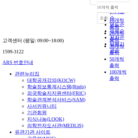
순
10개씩 출력
내림차순
인기도
순
조회
10개씩
연도순
출력
제목순
20개씩
저자순
출력
고객센터 (평일: 09:00~18:00)
발행기
30개씩
관순
1599-3122
출력
50개씩
ARS 번호안내
출력
100개씩
관련누리집
출력
대학공개강의(KOCW)
학술정보통계시스템(Rinfo)
외국학술지지원센터(FRIC)
학술관계분석서비스(SAM)
사서커뮤니티
기관회원
지식나눔(LOOK)
의학전자도서관(MEDLIS)
유관기관 사이트