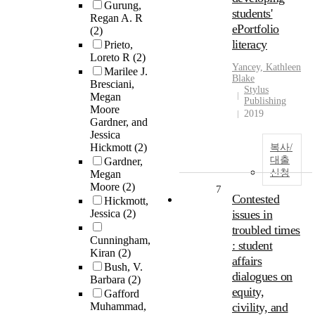
Gurung,
students'
Regan A. R
ePortfolio
(2)
literacy
Prieto,
Loreto R
(2)
Yancey, Kathleen
Marilee J.
Blake
Bresciani,
Stylus
Megan
Publishing
Moore
2019
Gardner, and
Jessica
Hickmott
(2)
복사/
대출
Gardner,
신청
Megan
Moore
(2)
7
Contested
Hickmott,
Jessica
(2)
issues in
troubled times
Cunningham,
: student
Kiran
(2)
affairs
Bush, V.
dialogues on
Barbara
(2)
equity,
Gafford
Muhammad,
civility, and