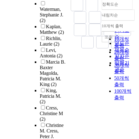
정확도순
Waterman,
Stephanie J.
내림차순
정확도
(2)
순
10개씩 출력
Kaplan,
내림차순
인기도
Matthew
(2)
순
조회
Richlin,
10개씩
연도순
Laurie
(2)
출력
제목순
Levi,
20개씩
Antonia
(2)
저자순
출력
Marcia B.
발행기
30개씩
Baxter
관순
출력
Magolda,
50개씩
Patricia M.
King
(2)
출력
King,
100개씩
Patricia M.
출력
(2)
Cress,
Christine M
(2)
Christine
M. Cress,
Peter J.