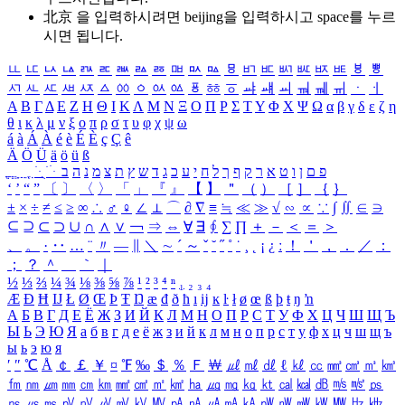
北京 을 입력하시려면
beijing
을 입력하시고 space를 누르
시면 됩니다.
ㅥ
ㅦ
ㅧ
ㅨ
ㅩ
ㅪ
ㅫ
ㅬ
ㅭ
ㅮ
ㅯ
ㅰ
ㅱ
ㅲ
ㅳ
ㅴ
ㅵ
ㅶ
ㅷ
ㅸ
ㅹ
ㅺ
ㅻ
ㅼ
ㅽ
ㅾ
ㅿ
ㆀ
ㆁ
ㆂ
ㆃ
ㆄ
ㆅ
ㆆ
ㆇ
ㆈ
ㆉ
ㆊ
ㆋ
ㆌ
ㆍ
ㆎ
Α
Β
Γ
Δ
Ε
Ζ
Η
Θ
Ι
Κ
Λ
Μ
Ν
Ξ
Ο
Π
Ρ
Σ
Τ
Υ
Φ
Χ
Ψ
Ω
α
β
γ
δ
ε
ζ
η
θ
ι
κ
λ
μ
ν
ξ
ο
π
ρ
σ
τ
υ
φ
χ
ψ
ω
á
à
Á
À
é
è
É
È
ç
Ç
ê
Ä
Ö
Ü
ä
ö
ü
ß
ְ
ֳ
ֲ
ֱ
ָ
ַ
ֵ
ֶ
ִ
ֹ
ּ
ֻ
ׂ
ׁ
ּ
ב
ה
נ
מ
צ
ת
ץ
ש
ד
ג
כ
ע
י
ח
ל
ך
ף
ק
ר
א
ט
ו
ן
ם
פ
‘
’
“
”
〔
〕
〈
〉
「
」
『
』
【
】
＂
（
）
［
］
｛
｝
±
×
÷
≠
≤
≥
∞
∴
♂
♀
∠
⊥
⌒
∂
∇
≡
≒
≪
≫
√
∽
∝
∵
∫
∬
∈
∋
⊆
⊇
⊂
⊃
∪
∩
∧
∨
￢
⇒
⇔
∀
∃
∮
∑
∏
＋
－
＜
＝
＞
、
。
·
‥
…
¨
〃
―
∥
＼
∼
´
～
ˇ
˘
˝
˚
˙
¸
˛
¡
¿
ː
！
＇
，
．
／
：
；
？
＾
＿
｀
｜
½
⅓
⅔
¼
¾
⅛
⅜
⅝
⅞
¹
²
³
⁴
ⁿ
₁
₂
₃
₄
Æ
Ð
Ħ
Ĳ
Ł
Ø
Œ
Þ
Ŧ
Ŋ
æ
đ
ð
ħ
ı
ĳ
ĸ
ŀ
ł
ø
œ
ß
þ
ŧ
ŋ
ŉ
А
Б
В
Г
Д
Е
Ё
Ж
З
И
Й
К
Л
М
Н
О
П
Р
С
Т
У
Ф
Х
Ц
Ч
Ш
Щ
Ъ
Ы
Ь
Э
Ю
Я
а
б
в
г
д
е
ё
ж
з
и
й
к
л
м
н
о
п
р
с
т
у
ф
х
ц
ч
ш
щ
ъ
ы
ь
э
ю
я
′
″
℃
Å
￠
￡
￥
¤
℉
‰
＄
％
Ｆ
￦
㎕
㎖
㎗
ℓ
㎘
㏄
㎣
㎤
㎥
㎦
㎙
㎚
㎛
㎜
㎝
㎞
㎟
㎠
㎡
㎢
㏊
㎍
㎎
㎏
㏏
㎈
㎉
㏈
㎧
㎨
㎰
㎱
㎲
㎳
㎴
㎵
㎶
㎷
㎸
㎹
㎀
㎁
㎂
㎃
㎄
㎺
㎻
㎽
㎾
㎿
㎐
㎑