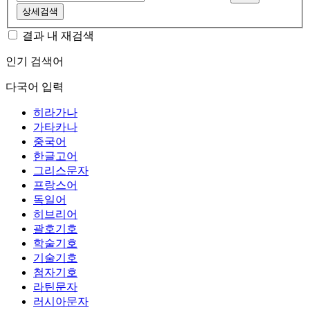
상세검색
결과 내 재검색
인기 검색어
다국어 입력
히라가나
가타카나
중국어
한글고어
그리스문자
프랑스어
독일어
히브리어
괄호기호
학술기호
기술기호
첨자기호
라틴문자
러시아문자