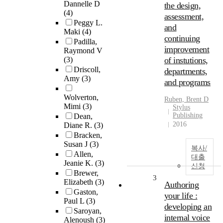
Dannelle D
the design,
(4)
assessment,
Peggy L.
and
Maki
(4)
continuing
Padilla,
improvement
Raymond V
(3)
of instutions,
Driscoll,
departments,
Amy
(3)
and programs
Wolverton,
Ruben, Brent D
Mimi
(3)
Stylus
Publishing
Dean,
2016
Diane R.
(3)
Bracken,
Susan J
(3)
복사/
Allen,
대출
Jeanie K.
(3)
신청
Brewer,
3
Elizabeth
(3)
Authoring
Gaston,
your life :
Paul L
(3)
developing an
Saroyan,
internal voice
Alenoush
(3)