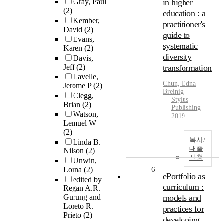
Gray, Paul
in higher
(2)
education : a
Kember,
practitioner's
David
(2)
guide to
Evans,
systematic
Karen
(2)
diversity
Davis,
Jeff
(2)
transformation
Lavelle,
Chun, Edna
Jerome P
(2)
Breinig
Clegg,
Stylus
Brian
(2)
Publishing
Watson,
2019
Lemuel W
(2)
복사/
Linda B.
대출
Nilson
(2)
신청
Unwin,
Lorna
(2)
6
ePortfolio as
edited by
curriculum :
Regan A.R.
Gurung and
models and
Loreto R.
practices for
Prieto
(2)
developing