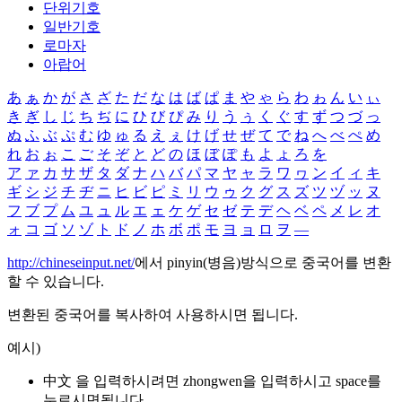
단위기호
일반기호
로마자
아랍어
あ
ぁ
か
が
さ
ざ
た
だ
な
は
ば
ぱ
ま
や
ゃ
ら
わ
ゎ
ん
い
ぃ
き
ぎ
し
じ
ち
ぢ
に
ひ
び
ぴ
み
り
う
ぅ
く
ぐ
す
ず
つ
づ
っ
ぬ
ふ
ぶ
ぷ
む
ゆ
ゅ
る
え
ぇ
け
げ
せ
ぜ
て
で
ね
へ
べ
ぺ
め
れ
お
ぉ
こ
ご
そ
ぞ
と
ど
の
ほ
ぼ
ぽ
も
よ
ょ
ろ
を
ア
ァ
カ
サ
ザ
タ
ダ
ナ
ハ
バ
パ
マ
ヤ
ャ
ラ
ワ
ヮ
ン
イ
ィ
キ
ギ
シ
ジ
チ
ヂ
ニ
ヒ
ビ
ピ
ミ
リ
ウ
ゥ
ク
グ
ス
ズ
ツ
ヅ
ッ
ヌ
フ
ブ
プ
ム
ユ
ュ
ル
エ
ェ
ケ
ゲ
セ
ゼ
テ
デ
ヘ
ベ
ペ
メ
レ
オ
ォ
コ
ゴ
ソ
ゾ
ト
ド
ノ
ホ
ボ
ポ
モ
ヨ
ョ
ロ
ヲ
―
http://chineseinput.net/
에서 pinyin(병음)방식으로 중국어를 변환
할 수 있습니다.
변환된 중국어를 복사하여 사용하시면 됩니다.
예시)
中文 을 입력하시려면
zhongwen
을 입력하시고 space를
누르시면됩니다.