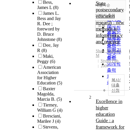
Bess,
State
내림차순
정확도
James L
(8)
postsecondary
James L.
순
10개씩 출력
education
내림차순
Bess and Jay
인기도
research : new
R. Dee ;
순
조회
10개씩
methods to
foreword by
연도순
출력
D. Bruce
inform policy
제목순
Johnstone
(8)
20개씩
and practice
저자순
Dee, Jay
출력
발행기
R
(8)
Shaw, Kathleen
30개씩
M
관순
Maki,
출력
Stylus Pub.
Peggy
(6)
50개씩
2007
American
출력
Association
100개씩
for Higher
복사/
출력
Education
(5)
대출
Baxter
신청
Magolda,
2
Marcia B.
(5)
Excellence in
Tierney,
higher
William G
(4)
education
Bresciani,
Guide : a
Marilee J
(4)
framework for
Stevens,