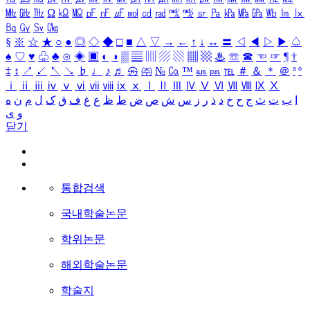
㎒
㎓
㎔
Ω
㏀
㏁
㎊
㎋
㎌
㏖
㏅
㎭
㎮
㎯
㏛
㎩
㎪
㎫
㎬
㏝
㏐
㏓
㏃
㏉
㏜
㏆
§
※
☆
★
○
●
◎
◇
◆
□
■
△
▽
→
←
↑
↓
↔
〓
◁
◀
▷
▶
♤
♠
♡
♥
♧
♣
⊙
◈
▣
◐
◑
▒
▤
▥
▨
▧
▦
▩
♨
☏
☎
☜
☞
¶
†
‡
↕
↗
↙
↖
↘
♭
♩
♪
♬
㉿
㈜
№
㏇
™
㏂
㏘
℡
＃
＆
＊
＠
ª
º
ⅰ
ⅱ
ⅲ
ⅳ
ⅴ
ⅵ
ⅶ
ⅷ
ⅸ
ⅹ
Ⅰ
Ⅱ
Ⅲ
Ⅳ
Ⅴ
Ⅵ
Ⅶ
Ⅷ
Ⅸ
Ⅹ
ا
ب
ت
ث
ج
ح
خ
د
ذ
ر
ز
س
ش
ص
ض
ط
ظ
ع
غ
ف
ق
ک
ل
م
ن
ه
و
ی
닫기
통합검색
국내학술논문
학위논문
해외학술논문
학술지