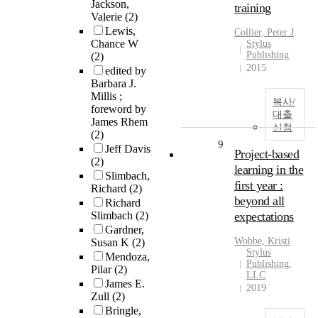
Jackson,
training
Valerie
(2)
Lewis,
Collier, Peter J
Chance W
Stylus
Publishing
(2)
2015
edited by
Barbara J.
Millis ;
복사/
foreword by
대출
James Rhem
신청
(2)
9
Jeff Davis
Project-based
(2)
learning in the
Slimbach,
first year :
Richard
(2)
beyond all
Richard
Slimbach
(2)
expectations
Gardner,
Wobbe, Kristi
Susan K
(2)
Stylus
Mendoza,
Publishing,
Pilar
(2)
LLC
James E.
2019
Zull
(2)
Bringle,