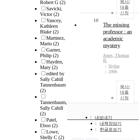
복사/
Robert G
(2)
대출
Savicki,
신청
Victor
(2)
Yancey,
10
The missing
Kathleen
professor : an
Blake
(2)
Martinez,
academic
Mario
(2)
mystery
Garner,
Philip
(2)
Jones, Thomas
B.
Hayden,
Stylus
Mary
(2)
2006
edited by
Sally Cahill
Tannenbaum
복사/
(2)
대출
신청
Tannenbaum,
Sally Cahill
(2)
내보내기
Patel,
내책장담기
Eboo
(2)
한글로보기
Lowe,
Shelly C
(2)