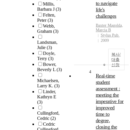
to navigate
Millis,
Barbara J
(3)
life's
Felten,
challenges
Peter
(3)
Baxter Magolda,
Webb,
Marcia B
Graham
(3)
Stylus Pub.
2009
Landsman,
Julie
(3)
Doyle,
복사/
Terry
(3)
대출
Bower,
신청
Beverly L
(3)
4
Real-time
Michaelsen,
student
Larry K.
(3)
assessment :
Linder,
meeting the
Kathryn E
imperative for
(3)
improved
Cullingford,
time to
Cedric
(2)
degree,
Cedric
closing the
Cullingford