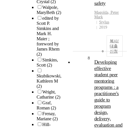
Crystal
(2)
safety
Walpole,
MaryBeth
(2)
Magolda, Peter
Mark
edited by
Stylus
Scott P.
2019
Simkins and
Mark H.
Maier ;
복사/
foreword by
대출
James Rhem
신청
(2)
8
Simkins,
Developing
Scott
(2)
effective
student peer
Skubikowski,
mentoring
Kathleen M
(2)
programs : a
Wright,
practitioner's
Catharine
(2)
guide to
Graf,
program
Roman
(2)
design,
Frenay,
delivery,
Mariane
(2)
Hill-
evaluation and