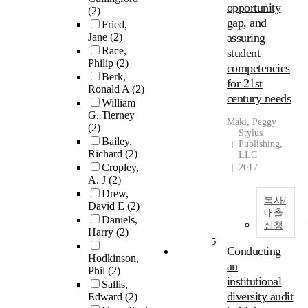
opportunity
(2)
gap, and
Fried,
Jane
(2)
assuring
Race,
student
Philip
(2)
competencies
Berk,
for 21st
Ronald A
(2)
century needs
William
G. Tierney
Maki, Peggy
(2)
Stylus
Bailey,
Publishing,
Richard
(2)
LLC
Cropley,
2017
A. J
(2)
Drew,
복사/
David E
(2)
대출
Daniels,
신청
Harry
(2)
5
Conducting
Hodkinson,
an
Phil
(2)
institutional
Sallis,
diversity audit
Edward
(2)