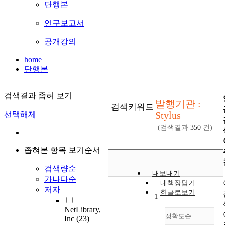
단행본
연구보고서
공개강의
home
단행본
검색결과 좁혀 보기
발행기관 :
검색키워드
Stylus
선택해제
(검색결과
350
건)
좁혀본 항목 보기순서
검색량순
내보내기
가나다순
내책장담기
저자
한글로보기
1
NetLibrary,
정확도순
Inc
(23)