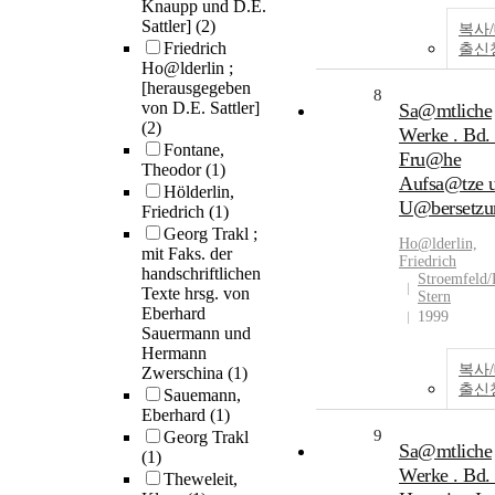
Knaupp und D.E.
Sattler]
(2)
복사
Friedrich
출신
Ho@lderlin ;
[herausgegeben
8
von D.E. Sattler]
Sa@mtliche
(2)
Werke . Bd. 
Fontane,
Fru@he
Theodor
(1)
Aufsa@tze 
Hölderlin,
U@bersetzu
Friedrich
(1)
Georg Trakl ;
Ho@lderlin,
mit Faks. der
Friedrich
handschriftlichen
Stroemfeld/
Texte hrsg. von
Stern
Eberhard
1999
Sauermann und
Hermann
복사
Zwerschina
(1)
출신
Sauemann,
Eberhard
(1)
9
Georg Trakl
Sa@mtliche
(1)
Werke . Bd. 
Theweleit,