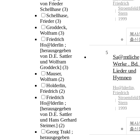
von Frieder
Friedrich
Stroemfeld/
Schellhase
(3)
Stern
Schellhase,
1999
Frieder
(3)
Groddeck,
Wolfram
(3)
복사
Friedrich
출신
Ho@lderlin ;
[herausgegeben
5
von D.E. Sattler
Sa@mtliche
und Wolfram
Werke . Bd. 
Groddeck]
(3)
Lieder und
Mauser,
Hymnen
Wolfram
(2)
Holderlin,
Ho@lderlin,
Friedrich
(2)
Friedrich
Friedrich
Stroemfeld/
Ho@lderlin ;
Stern
[herausgegeben
1999
von D.E. Sattler
und Hans Gerhard
복사
Steimer.]
(2)
출신
Georg Trakl ;
herausgegeben