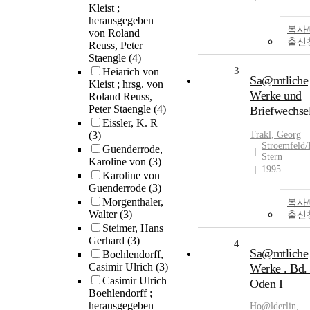
Kleist ;
herausgegeben
복사
von Roland
출신
Reuss, Peter
Staengle
(4)
3
Heiarich von
Sa@mtliche
Kleist ; hrsg. von
Werke und
Roland Reuss,
Peter Staengle
(4)
Briefwechse
Eissler, K. R
(3)
Trakl, Georg
Stroemfeld/
Guenderrode,
Stern
Karoline von
(3)
1995
Karoline von
Guenderrode
(3)
Morgenthaler,
복사
Walter
(3)
출신
Steimer, Hans
Gerhard
(3)
4
Sa@mtliche
Boehlendorff,
Casimir Ulrich
(3)
Werke . Bd. 
Casimir Ulrich
Oden I
Boehlendorff ;
herausgegeben
Ho@lderlin,