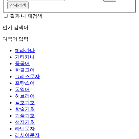
상세검색
결과 내 재검색
인기 검색어
다국어 입력
히라가나
가타카나
중국어
한글고어
그리스문자
프랑스어
독일어
히브리어
괄호기호
학술기호
기술기호
첨자기호
라틴문자
러시아문자