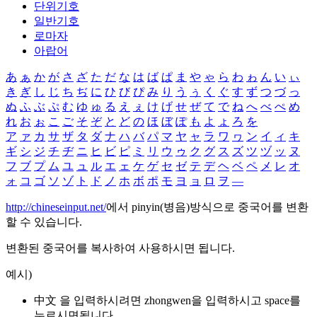
단위기호
일반기호
로마자
아랍어
あ
ぁ
か
が
さ
ざ
た
だ
な
は
ば
ぱ
ま
や
ゃ
ら
わ
ゎ
ん
い
ぃ
き
ぎ
し
じ
ち
ぢ
に
ひ
び
ぴ
み
り
う
ぅ
く
ぐ
す
ず
つ
づ
っ
ぬ
ふ
ぶ
ぷ
む
ゆ
ゅ
る
え
ぇ
け
げ
せ
ぜ
て
で
ね
へ
べ
ぺ
め
れ
お
ぉ
こ
ご
そ
ぞ
と
ど
の
ほ
ぼ
ぽ
も
よ
ょ
ろ
を
ア
ァ
カ
サ
ザ
タ
ダ
ナ
ハ
バ
パ
マ
ヤ
ャ
ラ
ワ
ヮ
ン
イ
ィ
キ
ギ
シ
ジ
チ
ヂ
ニ
ヒ
ビ
ピ
ミ
リ
ウ
ゥ
ク
グ
ス
ズ
ツ
ヅ
ッ
ヌ
フ
ブ
プ
ム
ユ
ュ
ル
エ
ェ
ケ
ゲ
セ
ゼ
テ
デ
ヘ
ベ
ペ
メ
レ
オ
ォ
コ
ゴ
ソ
ゾ
ト
ド
ノ
ホ
ボ
ポ
モ
ヨ
ョ
ロ
ヲ
―
http://chineseinput.net/
에서 pinyin(병음)방식으로 중국어를 변환
할 수 있습니다.
변환된 중국어를 복사하여 사용하시면 됩니다.
예시)
中文 을 입력하시려면
zhongwen
을 입력하시고 space를
누르시면됩니다.