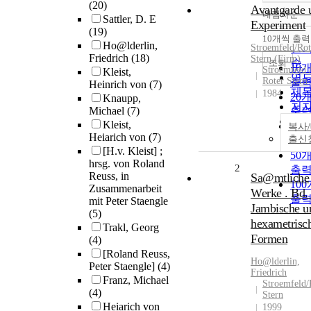
(20)
Avantgarde 
내림차순
Sattler, D. E
정
Experiment
(19)
순
10개씩 출력
내
Ho@lderlin,
Stroemfeld/Rot
인
Friedrich
(18)
Stern (Firm)
순
조회
10
Stroemfeld 
Kleist,
연
Roter Stern
출
Heinrich von
(7)
제
1984
20
Knaupp,
저
Michael
(7)
출
발
Kleist,
30
복사
관
Heiarich von
(7)
출신
출
[H.v. Kleist] ;
50
hrsg. von Roland
2
출
Reuss, in
Sa@mtliche
10
Zusammenarbeit
Werke . Bd. 
출
mit Peter Staengle
Jambische u
(5)
hexametrisc
Trakl, Georg
Formen
(4)
[Roland Reuss,
Ho@lderlin,
Peter Staengle]
(4)
Friedrich
Franz, Michael
Stroemfeld/
(4)
Stern
Heiarich von
1999