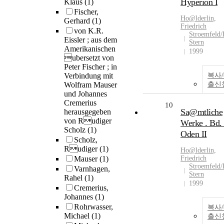
Hyperion I
Klaus
(1)
Fischer,
Ho@lderlin,
Gerhard
(1)
Friedrich
von K.R.
Stroemfeld/
Eissler ; aus dem
Stern
Amerikanischen
1999
ubersetzt von
Peter Fischer ; in
Verbindung mit
복사
Wolfram Mauser
출신
und Johannes
Cremerius
10
Sa@mtliche
herausgegeben
von Rudiger
Werke . Bd. 
Scholz
(1)
Oden II
Scholz,
Rudiger
(1)
Ho@lderlin,
Mauser
(1)
Friedrich
Stroemfeld/
Varnhagen,
Stern
Rahel
(1)
1999
Cremerius,
Johannes
(1)
Rohrwasser,
복사
Michael
(1)
출신