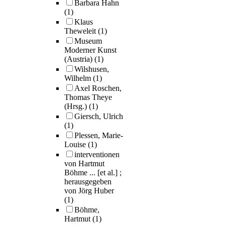
Barbara Hahn
(1)
Klaus
Theweleit
(1)
Museum
Moderner Kunst
(Austria)
(1)
Wilshusen,
Wilhelm
(1)
Axel Roschen,
Thomas Theye
(Hrsg.)
(1)
Giersch, Ulrich
(1)
Plessen, Marie-
Louise
(1)
interventionen
von Hartmut
Böhme ... [et al.] ;
herausgegeben
von Jörg Huber
(1)
Böhme,
Hartmut
(1)