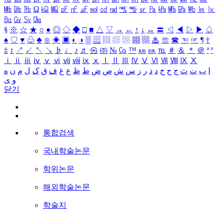
㎒
㎓
㎔
Ω
㏀
㏁
㎊
㎋
㎌
㏖
㏅
㎭
㎮
㎯
㏛
㎩
㎪
㎫
㎬
㏝
㏐
㏓
㏃
㏉
㏜
㏆
§
※
☆
★
○
●
◎
◇
◆
□
■
△
▽
→
←
↑
↓
↔
〓
◁
◀
▷
▶
♤
♠
♡
♥
♧
♣
⊙
◈
▣
◐
◑
▒
▤
▥
▨
▧
▦
▩
♨
☏
☎
☜
☞
¶
†
‡
↕
↗
↙
↖
↘
♭
♩
♪
♬
㉿
㈜
№
㏇
™
㏂
㏘
℡
＃
＆
＊
＠
ª
º
ⅰ
ⅱ
ⅲ
ⅳ
ⅴ
ⅵ
ⅶ
ⅷ
ⅸ
ⅹ
Ⅰ
Ⅱ
Ⅲ
Ⅳ
Ⅴ
Ⅵ
Ⅶ
Ⅷ
Ⅸ
Ⅹ
ا
ب
ت
ث
ج
ح
خ
د
ذ
ر
ز
س
ش
ص
ض
ط
ظ
ع
غ
ف
ق
ک
ل
م
ن
ه
و
ی
닫기
통합검색
국내학술논문
학위논문
해외학술논문
학술지