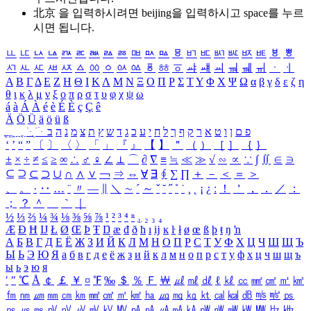
北京 을 입력하시려면
beijing
을 입력하시고 space를 누르
시면 됩니다.
ㅥ
ㅦ
ㅧ
ㅨ
ㅩ
ㅪ
ㅫ
ㅬ
ㅭ
ㅮ
ㅯ
ㅰ
ㅱ
ㅲ
ㅳ
ㅴ
ㅵ
ㅶ
ㅷ
ㅸ
ㅹ
ㅺ
ㅻ
ㅼ
ㅽ
ㅾ
ㅿ
ㆀ
ㆁ
ㆂ
ㆃ
ㆄ
ㆅ
ㆆ
ㆇ
ㆈ
ㆉ
ㆊ
ㆋ
ㆌ
ㆍ
ㆎ
Α
Β
Γ
Δ
Ε
Ζ
Η
Θ
Ι
Κ
Λ
Μ
Ν
Ξ
Ο
Π
Ρ
Σ
Τ
Υ
Φ
Χ
Ψ
Ω
α
β
γ
δ
ε
ζ
η
θ
ι
κ
λ
μ
ν
ξ
ο
π
ρ
σ
τ
υ
φ
χ
ψ
ω
á
à
Á
À
é
è
É
È
ç
Ç
ê
Ä
Ö
Ü
ä
ö
ü
ß
ְ
ֳ
ֲ
ֱ
ָ
ַ
ֵ
ֶ
ִ
ֹ
ּ
ֻ
ׂ
ׁ
ּ
ב
ה
נ
מ
צ
ת
ץ
ש
ד
ג
כ
ע
י
ח
ל
ך
ף
ק
ר
א
ט
ו
ן
ם
פ
‘
’
“
”
〔
〕
〈
〉
「
」
『
』
【
】
＂
（
）
［
］
｛
｝
±
×
÷
≠
≤
≥
∞
∴
♂
♀
∠
⊥
⌒
∂
∇
≡
≒
≪
≫
√
∽
∝
∵
∫
∬
∈
∋
⊆
⊇
⊂
⊃
∪
∩
∧
∨
￢
⇒
⇔
∀
∃
∮
∑
∏
＋
－
＜
＝
＞
、
。
·
‥
…
¨
〃
―
∥
＼
∼
´
～
ˇ
˘
˝
˚
˙
¸
˛
¡
¿
ː
！
＇
，
．
／
：
；
？
＾
＿
｀
｜
½
⅓
⅔
¼
¾
⅛
⅜
⅝
⅞
¹
²
³
⁴
ⁿ
₁
₂
₃
₄
Æ
Ð
Ħ
Ĳ
Ł
Ø
Œ
Þ
Ŧ
Ŋ
æ
đ
ð
ħ
ı
ĳ
ĸ
ŀ
ł
ø
œ
ß
þ
ŧ
ŋ
ŉ
А
Б
В
Г
Д
Е
Ё
Ж
З
И
Й
К
Л
М
Н
О
П
Р
С
Т
У
Ф
Х
Ц
Ч
Ш
Щ
Ъ
Ы
Ь
Э
Ю
Я
а
б
в
г
д
е
ё
ж
з
и
й
к
л
м
н
о
п
р
с
т
у
ф
х
ц
ч
ш
щ
ъ
ы
ь
э
ю
я
′
″
℃
Å
￠
￡
￥
¤
℉
‰
＄
％
Ｆ
￦
㎕
㎖
㎗
ℓ
㎘
㏄
㎣
㎤
㎥
㎦
㎙
㎚
㎛
㎜
㎝
㎞
㎟
㎠
㎡
㎢
㏊
㎍
㎎
㎏
㏏
㎈
㎉
㏈
㎧
㎨
㎰
㎱
㎲
㎳
㎴
㎵
㎶
㎷
㎸
㎹
㎀
㎁
㎂
㎃
㎄
㎺
㎻
㎽
㎾
㎿
㎐
㎑