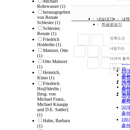
Michael
Rohrwasser
(1)
herausgegeben
von Renate
내보내기
내책
Schlesier
(1)
한글로보기
Schlesier,
Renate
(1)
정확도순
Friedrich
Holderlin
(1)
내림차순
Mainzer, Otto
정
(1)
순
10개씩 출력
내
Otto Mainzer
인
(1)
순
조회
10
Heinrich,
연
출
Klaus
(1)
제
20
Friedrich
저
Ho@lderlin ;
출
발
[hrsg. von
30
Michael Franz,
관
출
Michael Knaupp
50
und D.E. Sattler]
출
(1)
10
Hahn, Barbara
출
(1)