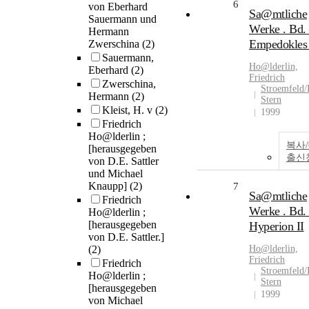
6
von Eberhard
Sa@mtliche
Sauermann und
Werke . Bd. 
Hermann
Empedokles 
Zwerschina
(2)
Sauermann,
Ho@lderlin,
Eberhard
(2)
Friedrich
Zwerschina,
Stroemfeld/
Hermann
(2)
Stern
Kleist, H. v
(2)
1999
Friedrich
Ho@lderlin ;
복사
[herausgegeben
출신
von D.E. Sattler
und Michael
Knaupp]
(2)
7
Sa@mtliche
Friedrich
Werke . Bd. 
Ho@lderlin ;
[herausgegeben
Hyperion II
von D.E. Sattler.]
(2)
Ho@lderlin,
Friedrich
Friedrich
Stroemfeld/
Ho@lderlin ;
Stern
[herausgegeben
1999
von Michael