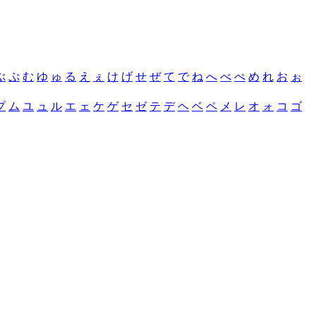
ぶ
ぷ
む
ゆ
ゅ
る
え
ぇ
け
げ
せ
ぜ
て
で
ね
へ
べ
ぺ
め
れ
お
ぉ
プ
ム
ユ
ュ
ル
エ
ェ
ケ
ゲ
セ
ゼ
テ
デ
ヘ
ベ
ペ
メ
レ
オ
ォ
コ
ゴ