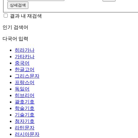
상세검색
결과 내 재검색
인기 검색어
다국어 입력
히라가나
가타카나
중국어
한글고어
그리스문자
프랑스어
독일어
히브리어
괄호기호
학술기호
기술기호
첨자기호
라틴문자
러시아문자