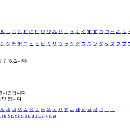
ぎ
し
じ
ち
ぢ
に
ひ
び
ぴ
み
り
う
ぅ
く
ぐ
す
ず
つ
づ
っ
ぬ
ふ
シ
ジ
チ
ヂ
ニ
ヒ
ビ
ピ
ミ
リ
ウ
ゥ
ク
グ
ス
ズ
ツ
ヅ
ッ
ヌ
フ
ブ
할 수 있습니다.
누르시면됩니다.
시면 됩니다.
ㅻ
ㅼ
ㅽ
ㅾ
ㅿ
ㆀ
ㆁ
ㆂ
ㆃ
ㆄ
ㆅ
ㆆ
ㆇ
ㆈ
ㆉ
ㆊ
ㆋ
ㆌ
ㆍ
ㆎ
θ
ι
κ
λ
μ
ν
ξ
ο
π
ρ
σ
τ
υ
φ
χ
ψ
ω