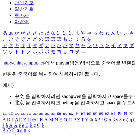
단위기호
일반기호
로마자
아랍어
あ
ぁ
か
が
さ
ざ
た
だ
な
は
ば
ぱ
ま
や
ゃ
ら
わ
ゎ
ん
い
ぃ
き
こ
ご
そ
ぞ
と
ど
の
ほ
ぼ
ぽ
も
よ
ょ
ろ
を
ア
ァ
カ
サ
ザ
タ
ダ
ナ
ハ
バ
パ
マ
ヤ
ャ
ラ
ワ
ヮ
ン
イ
ィ
キ
ギ
ソ
ゾ
ト
ド
ノ
ホ
ボ
ポ
モ
ヨ
ョ
ロ
ヲ
―
http://chineseinput.net/
에서 pinyin(병음)방식으로 중국어를 변환
변환된 중국어를 복사하여 사용하시면 됩니다.
예시)
中文 을 입력하시려면
zhongwen
을 입력하시고 space를
北京 을 입력하시려면
beijing
을 입력하시고 space를 누르
ㅥ
ㅦ
ㅧ
ㅨ
ㅩ
ㅪ
ㅫ
ㅬ
ㅭ
ㅮ
ㅯ
ㅰ
ㅱ
ㅲ
ㅳ
ㅴ
ㅵ
ㅶ
ㅷ
ㅸ
ㅹ
ㅺ
Α
Β
Γ
Δ
Ε
Ζ
Η
Θ
Ι
Κ
Λ
Μ
Ν
Ξ
Ο
Π
Ρ
Σ
Τ
Υ
Φ
Χ
Ψ
Ω
α
β
γ
δ
ε
ζ
η
á
à
Á
À
é
è
É
È
ç
Ç
ê
Ä
Ö
Ü
ä
ö
ü
ß