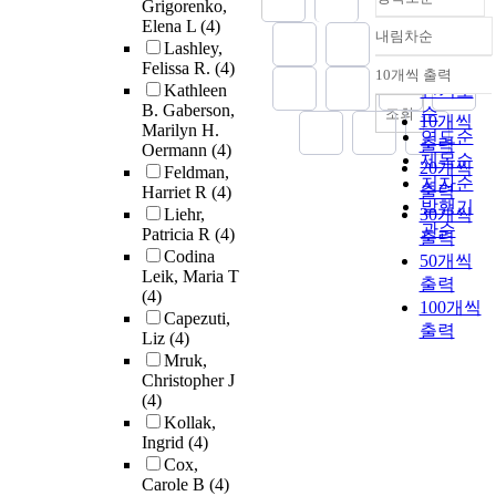
Grigorenko,
Elena L
(4)
내림차순
정확도
Lashley,
순
Felissa R.
(4)
10개씩 출력
내림차순
Kathleen
인기도
B. Gaberson,
순
조회
10개씩
Marilyn H.
연도순
출력
Oermann
(4)
제목순
20개씩
Feldman,
저자순
출력
Harriet R
(4)
발행기
Liehr,
30개씩
관순
Patricia R
(4)
출력
Codina
50개씩
Leik, Maria T
출력
(4)
100개씩
Capezuti,
출력
Liz
(4)
Mruk,
Christopher J
(4)
Kollak,
Ingrid
(4)
Cox,
Carole B
(4)