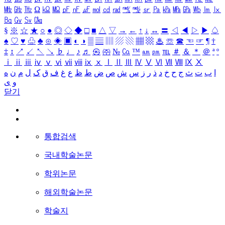
㎒
㎓
㎔
Ω
㏀
㏁
㎊
㎋
㎌
㏖
㏅
㎭
㎮
㎯
㏛
㎩
㎪
㎫
㎬
㏝
㏐
㏓
㏃
㏉
㏜
㏆
§
※
☆
★
○
●
◎
◇
◆
□
■
△
▽
→
←
↑
↓
↔
〓
◁
◀
▷
▶
♤
♠
♡
♥
♧
♣
⊙
◈
▣
◐
◑
▒
▤
▥
▨
▧
▦
▩
♨
☏
☎
☜
☞
¶
†
‡
↕
↗
↙
↖
↘
♭
♩
♪
♬
㉿
㈜
№
㏇
™
㏂
㏘
℡
＃
＆
＊
＠
ª
º
ⅰ
ⅱ
ⅲ
ⅳ
ⅴ
ⅵ
ⅶ
ⅷ
ⅸ
ⅹ
Ⅰ
Ⅱ
Ⅲ
Ⅳ
Ⅴ
Ⅵ
Ⅶ
Ⅷ
Ⅸ
Ⅹ
ا
ب
ت
ث
ج
ح
خ
د
ذ
ر
ز
س
ش
ص
ض
ط
ظ
ع
غ
ف
ق
ک
ل
م
ن
ه
و
ی
닫기
통합검색
국내학술논문
학위논문
해외학술논문
학술지