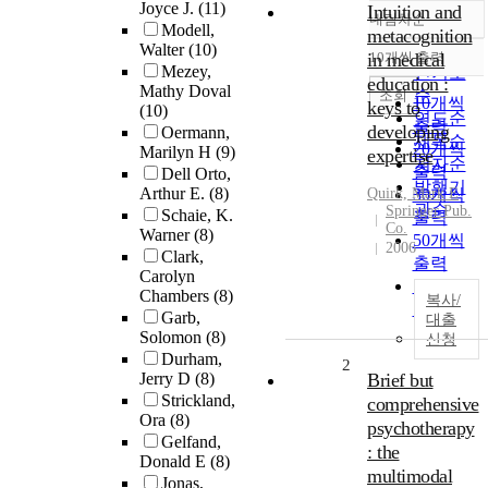
Joyce J.
(11)
Intuition and
내림차순
정확도
Modell,
metacognition
Walter
(10)
순
in medical
10개씩 출력
내림차순
Mezey,
인기도
education :
Mathy Doval
순
조회
10개씩
keys to
(10)
연도순
출력
developing
Oermann,
제목순
20개씩
Marilyn H
(9)
expertise
저자순
출력
Dell Orto,
발행기
Arthur E.
(8)
Quirk, Mark E
30개씩
관순
Springer Pub.
Schaie, K.
출력
Co.
Warner
(8)
50개씩
2006
Clark,
출력
Carolyn
100개씩
Chambers
(8)
복사/
출력
Garb,
대출
Solomon
(8)
신청
Durham,
2
Jerry D
(8)
Brief but
Strickland,
comprehensive
Ora
(8)
psychotherapy
Gelfand,
: the
Donald E
(8)
multimodal
Jonas,