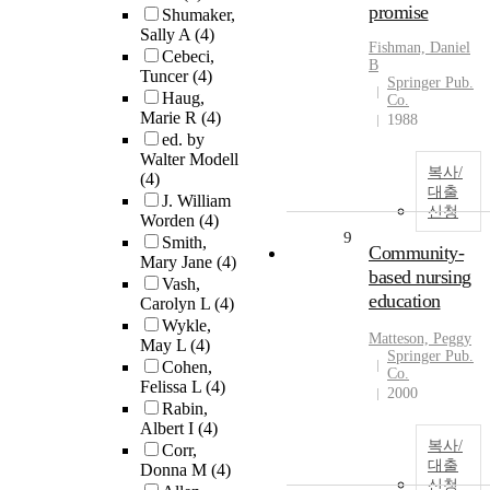
promise
Shumaker,
Sally A
(4)
Fishman, Daniel
Cebeci,
B
Tuncer
(4)
Springer Pub.
Haug,
Co.
Marie R
(4)
1988
ed. by
Walter Modell
복사/
(4)
대출
J. William
신청
Worden
(4)
9
Smith,
Community-
Mary Jane
(4)
based nursing
Vash,
education
Carolyn L
(4)
Wykle,
Matteson, Peggy
May L
(4)
Springer Pub.
Cohen,
Co.
Felissa L
(4)
2000
Rabin,
Albert I
(4)
복사/
Corr,
대출
Donna M
(4)
신청