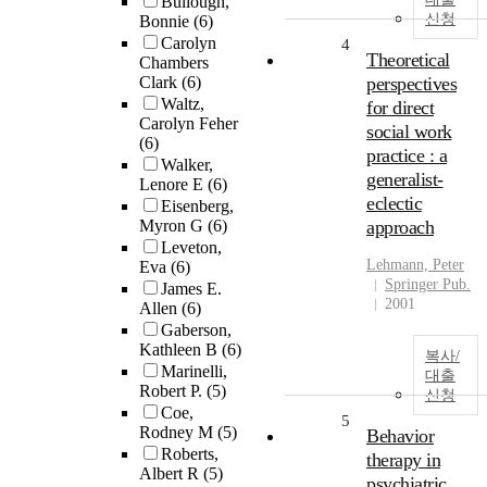
Bullough,
신청
Bonnie
(6)
Carolyn
4
Theoretical
Chambers
Clark
(6)
perspectives
Waltz,
for direct
Carolyn Feher
social work
(6)
practice : a
Walker,
generalist-
Lenore E
(6)
eclectic
Eisenberg,
Myron G
(6)
approach
Leveton,
Lehmann, Peter
Eva
(6)
Springer Pub.
James E.
2001
Allen
(6)
Gaberson,
Kathleen B
(6)
복사/
Marinelli,
대출
Robert P.
(5)
신청
Coe,
5
Rodney M
(5)
Behavior
Roberts,
therapy in
Albert R
(5)
psychiatric