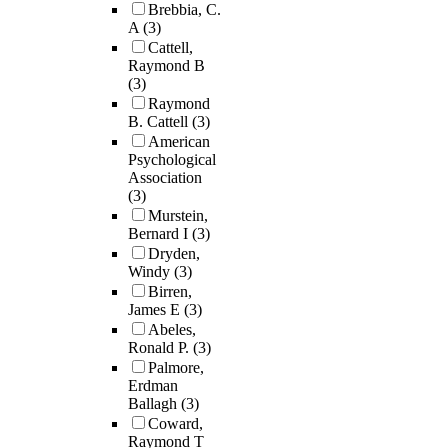
Brebbia, C.
A
(3)
Cattell,
Raymond B
(3)
Raymond
B. Cattell
(3)
American
Psychological
Association
(3)
Murstein,
Bernard I
(3)
Dryden,
Windy
(3)
Birren,
James E
(3)
Abeles,
Ronald P.
(3)
Palmore,
Erdman
Ballagh
(3)
Coward,
Raymond T