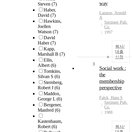
way
Steven
(7)
Haber,
Lazarus, Arnold
David
(7)
A
Hawkins,
Springer Pub.
Joellen
Co.
Watson
(7)
1997
David
Haber
(7)
복사/
Kapp,
대출
Marshall B
(7)
신청
Ellis,
3
Albert
(6)
Social work :
Tomkins,
the
Silvan S
(6)
membership
Sternberg,
perspective
Robert J
(6)
Maddox,
Falck, Hans S
George L
(6)
Springer Pub.
Bergener,
Co.
Manfred
(6)
1988
Kastenbaum,
Robert
(6)
복사/
대출