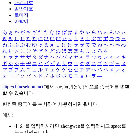
단위기호
일반기호
로마자
아랍어
あ
ぁ
か
が
さ
ざ
た
だ
な
は
ば
ぱ
ま
や
ゃ
ら
わ
ゎ
ん
い
ぃ
き
ぎ
し
じ
ち
ぢ
に
ひ
び
ぴ
み
り
う
ぅ
く
ぐ
す
ず
つ
づ
っ
ぬ
ふ
ぶ
ぷ
む
ゆ
ゅ
る
え
ぇ
け
げ
せ
ぜ
て
で
ね
へ
べ
ぺ
め
れ
お
ぉ
こ
ご
そ
ぞ
と
ど
の
ほ
ぼ
ぽ
も
よ
ょ
ろ
を
ア
ァ
カ
サ
ザ
タ
ダ
ナ
ハ
バ
パ
マ
ヤ
ャ
ラ
ワ
ヮ
ン
イ
ィ
キ
ギ
シ
ジ
チ
ヂ
ニ
ヒ
ビ
ピ
ミ
リ
ウ
ゥ
ク
グ
ス
ズ
ツ
ヅ
ッ
ヌ
フ
ブ
プ
ム
ユ
ュ
ル
エ
ェ
ケ
ゲ
セ
ゼ
テ
デ
ヘ
ベ
ペ
メ
レ
オ
ォ
コ
ゴ
ソ
ゾ
ト
ド
ノ
ホ
ボ
ポ
モ
ヨ
ョ
ロ
ヲ
―
http://chineseinput.net/
에서 pinyin(병음)방식으로 중국어를 변환
할 수 있습니다.
변환된 중국어를 복사하여 사용하시면 됩니다.
예시)
中文 을 입력하시려면
zhongwen
을 입력하시고 space를
누르시면됩니다.