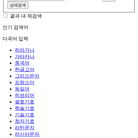
상세검색
결과 내 재검색
인기 검색어
다국어 입력
히라가나
가타카나
중국어
한글고어
그리스문자
프랑스어
독일어
히브리어
괄호기호
학술기호
기술기호
첨자기호
라틴문자
러시아문자