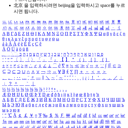
北京 을 입력하시려면
beijing
을 입력하시고 space를 누르
시면 됩니다.
ㅥ
ㅦ
ㅧ
ㅨ
ㅩ
ㅪ
ㅫ
ㅬ
ㅭ
ㅮ
ㅯ
ㅰ
ㅱ
ㅲ
ㅳ
ㅴ
ㅵ
ㅶ
ㅷ
ㅸ
ㅹ
ㅺ
ㅻ
ㅼ
ㅽ
ㅾ
ㅿ
ㆀ
ㆁ
ㆂ
ㆃ
ㆄ
ㆅ
ㆆ
ㆇ
ㆈ
ㆉ
ㆊ
ㆋ
ㆌ
ㆍ
ㆎ
Α
Β
Γ
Δ
Ε
Ζ
Η
Θ
Ι
Κ
Λ
Μ
Ν
Ξ
Ο
Π
Ρ
Σ
Τ
Υ
Φ
Χ
Ψ
Ω
α
β
γ
δ
ε
ζ
η
θ
ι
κ
λ
μ
ν
ξ
ο
π
ρ
σ
τ
υ
φ
χ
ψ
ω
á
à
Á
À
é
è
É
È
ç
Ç
ê
Ä
Ö
Ü
ä
ö
ü
ß
ְ
ֳ
ֲ
ֱ
ָ
ַ
ֵ
ֶ
ִ
ֹ
ּ
ֻ
ׂ
ׁ
ּ
ב
ה
נ
מ
צ
ת
ץ
ש
ד
ג
כ
ע
י
ח
ל
ך
ף
ק
ר
א
ט
ו
ן
ם
פ
‘
’
“
”
〔
〕
〈
〉
「
」
『
』
【
】
＂
（
）
［
］
｛
｝
±
×
÷
≠
≤
≥
∞
∴
♂
♀
∠
⊥
⌒
∂
∇
≡
≒
≪
≫
√
∽
∝
∵
∫
∬
∈
∋
⊆
⊇
⊂
⊃
∪
∩
∧
∨
￢
⇒
⇔
∀
∃
∮
∑
∏
＋
－
＜
＝
＞
、
。
·
‥
…
¨
〃
―
∥
＼
∼
´
～
ˇ
˘
˝
˚
˙
¸
˛
¡
¿
ː
！
＇
，
．
／
：
；
？
＾
＿
｀
｜
½
⅓
⅔
¼
¾
⅛
⅜
⅝
⅞
¹
²
³
⁴
ⁿ
₁
₂
₃
₄
Æ
Ð
Ħ
Ĳ
Ł
Ø
Œ
Þ
Ŧ
Ŋ
æ
đ
ð
ħ
ı
ĳ
ĸ
ŀ
ł
ø
œ
ß
þ
ŧ
ŋ
ŉ
А
Б
В
Г
Д
Е
Ё
Ж
З
И
Й
К
Л
М
Н
О
П
Р
С
Т
У
Ф
Х
Ц
Ч
Ш
Щ
Ъ
Ы
Ь
Э
Ю
Я
а
б
в
г
д
е
ё
ж
з
и
й
к
л
м
н
о
п
р
с
т
у
ф
х
ц
ч
ш
щ
ъ
ы
ь
э
ю
я
′
″
℃
Å
￠
￡
￥
¤
℉
‰
＄
％
Ｆ
￦
㎕
㎖
㎗
ℓ
㎘
㏄
㎣
㎤
㎥
㎦
㎙
㎚
㎛
㎜
㎝
㎞
㎟
㎠
㎡
㎢
㏊
㎍
㎎
㎏
㏏
㎈
㎉
㏈
㎧
㎨
㎰
㎱
㎲
㎳
㎴
㎵
㎶
㎷
㎸
㎹
㎀
㎁
㎂
㎃
㎄
㎺
㎻
㎽
㎾
㎿
㎐
㎑