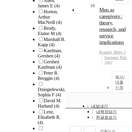
Allen,
James E
(4)
10
Men as
Horton,
caregivers :
Arthur
MacNeill
(4)
theory,
Brody,
research, and
Elaine M
(4)
service
Marshall B.
implications
Kapp
(4)
Kaufman,
Kramer, Betty J
Gershen
(4)
Springer Pub.
Gershen
2002
Kaufman
(4)
Peter R.
복사/
Breggin
(4)
대출
신청
Dziegielewski,
Sophia F
(4)
David M.
Harland
(4)
내보내기
Lenz,
내책장담기
Elizabeth R.
한글로보기
(4)
정확도순