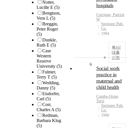
Notter,
hospitals
Lucille E
(5)
Bengtson,
Corrigan, Patrick
Vern L
(5)
W
Breggin,
Springer Pub.
Co.
Peter Roger
1994
(5)
Dunkle,
Ruth E
(5)
복사/
Case
대출
Western
신청
Reserve
6
University
(5)
Social work
Fulmer,
practice in
Terry T
(5)
maternal and
Wedding,
child health
Danny
(5)
Eisdorfer,
Combs-Orme,
Carl
(5)
Terri
Corr,
Springer Pub.
Charles A
(5)
Co.
Redman,
1990
Barbara Klug
(5)