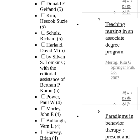
복사/
Donald E.
대출
Gelfand
(5)
신청
Kim,
7
Hesook Suzie
Teaching
(5)
nursing in an
Schulz,
associate
Richard
(5)
degree
Harland,
David M
(5)
program
by Silvan
S. Tomkins ;
Mertig, Rita G
Springer Pub.
with the
Co.
editorial
2003
assistance of
Bertram P.
Karon
(5)
복사/
Power,
대출
Paul W
(4)
신청
Morley,
8
John E
(4)
Paradigms in
Bullough,
behavior
Vern L
(4)
therapy :
Harvey,
present and
Brian
(4)