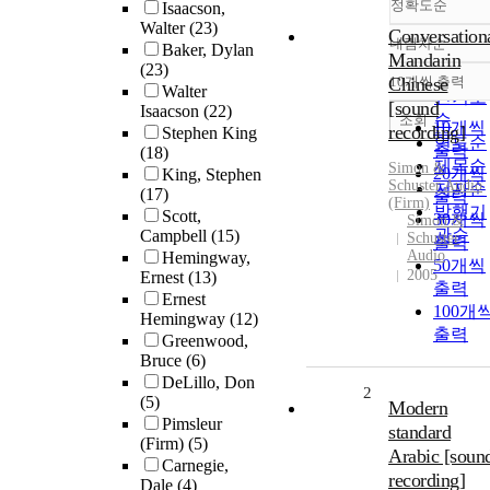
정확도순
Isaacson,
Walter
(23)
Conversation
내림차순
Baker, Dylan
정확도
Mandarin
(23)
순
Chinese
10개씩 출력
내림차
Walter
인기도
[sound
Isaacson
(22)
순
조회
10개씩
recording]
Stephen King
연도순
출력
(18)
제목순
Simon &
20개씩
King, Stephen
Schuster Audio
저자순
(17)
출력
(Firm)
발행기
Scott,
30개씩
Simon &
관순
Campbell
(15)
Schuster
출력
Audio
Hemingway,
50개씩
2005
Ernest
(13)
출력
Ernest
100개
Hemingway
(12)
출력
Greenwood,
Bruce
(6)
DeLillo, Don
2
(5)
Modern
Pimsleur
standard
(Firm)
(5)
Arabic [soun
Carnegie,
recording]
Dale
(4)