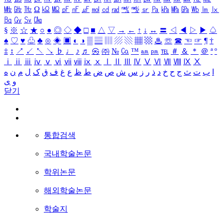
㎒
㎓
㎔
Ω
㏀
㏁
㎊
㎋
㎌
㏖
㏅
㎭
㎮
㎯
㏛
㎩
㎪
㎫
㎬
㏝
㏐
㏓
㏃
㏉
㏜
㏆
§
※
☆
★
○
●
◎
◇
◆
□
■
△
▽
→
←
↑
↓
↔
〓
◁
◀
▷
▶
♤
♠
♡
♥
♧
♣
⊙
◈
▣
◐
◑
▒
▤
▥
▨
▧
▦
▩
♨
☏
☎
☜
☞
¶
†
‡
↕
↗
↙
↖
↘
♭
♩
♪
♬
㉿
㈜
№
㏇
™
㏂
㏘
℡
＃
＆
＊
＠
ª
º
ⅰ
ⅱ
ⅲ
ⅳ
ⅴ
ⅵ
ⅶ
ⅷ
ⅸ
ⅹ
Ⅰ
Ⅱ
Ⅲ
Ⅳ
Ⅴ
Ⅵ
Ⅶ
Ⅷ
Ⅸ
Ⅹ
ا
ب
ت
ث
ج
ح
خ
د
ذ
ر
ز
س
ش
ص
ض
ط
ظ
ع
غ
ف
ق
ک
ل
م
ن
ه
و
ی
닫기
통합검색
국내학술논문
학위논문
해외학술논문
학술지