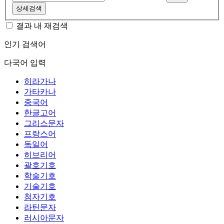
상세검색
결과 내 재검색
인기 검색어
다국어 입력
히라가나
가타카나
중국어
한글고어
그리스문자
프랑스어
독일어
히브리어
괄호기호
학술기호
기술기호
첨자기호
라틴문자
러시아문자