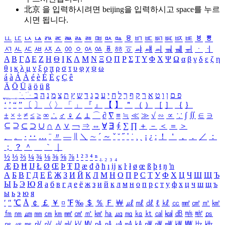
北京 을 입력하시려면
beijing
을 입력하시고 space를 누르
시면 됩니다.
ㅥ
ㅦ
ㅧ
ㅨ
ㅩ
ㅪ
ㅫ
ㅬ
ㅭ
ㅮ
ㅯ
ㅰ
ㅱ
ㅲ
ㅳ
ㅴ
ㅵ
ㅶ
ㅷ
ㅸ
ㅹ
ㅺ
ㅻ
ㅼ
ㅽ
ㅾ
ㅿ
ㆀ
ㆁ
ㆂ
ㆃ
ㆄ
ㆅ
ㆆ
ㆇ
ㆈ
ㆉ
ㆊ
ㆋ
ㆌ
ㆍ
ㆎ
Α
Β
Γ
Δ
Ε
Ζ
Η
Θ
Ι
Κ
Λ
Μ
Ν
Ξ
Ο
Π
Ρ
Σ
Τ
Υ
Φ
Χ
Ψ
Ω
α
β
γ
δ
ε
ζ
η
θ
ι
κ
λ
μ
ν
ξ
ο
π
ρ
σ
τ
υ
φ
χ
ψ
ω
á
à
Á
À
é
è
É
È
ç
Ç
ê
Ä
Ö
Ü
ä
ö
ü
ß
ְ
ֳ
ֲ
ֱ
ָ
ַ
ֵ
ֶ
ִ
ֹ
ּ
ֻ
ׂ
ׁ
ּ
ב
ה
נ
מ
צ
ת
ץ
ש
ד
ג
כ
ע
י
ח
ל
ך
ף
ק
ר
א
ט
ו
ן
ם
פ
‘
’
“
”
〔
〕
〈
〉
「
」
『
』
【
】
＂
（
）
［
］
｛
｝
±
×
÷
≠
≤
≥
∞
∴
♂
♀
∠
⊥
⌒
∂
∇
≡
≒
≪
≫
√
∽
∝
∵
∫
∬
∈
∋
⊆
⊇
⊂
⊃
∪
∩
∧
∨
￢
⇒
⇔
∀
∃
∮
∑
∏
＋
－
＜
＝
＞
、
。
·
‥
…
¨
〃
―
∥
＼
∼
´
～
ˇ
˘
˝
˚
˙
¸
˛
¡
¿
ː
！
＇
，
．
／
：
；
？
＾
＿
｀
｜
½
⅓
⅔
¼
¾
⅛
⅜
⅝
⅞
¹
²
³
⁴
ⁿ
₁
₂
₃
₄
Æ
Ð
Ħ
Ĳ
Ł
Ø
Œ
Þ
Ŧ
Ŋ
æ
đ
ð
ħ
ı
ĳ
ĸ
ŀ
ł
ø
œ
ß
þ
ŧ
ŋ
ŉ
А
Б
В
Г
Д
Е
Ё
Ж
З
И
Й
К
Л
М
Н
О
П
Р
С
Т
У
Ф
Х
Ц
Ч
Ш
Щ
Ъ
Ы
Ь
Э
Ю
Я
а
б
в
г
д
е
ё
ж
з
и
й
к
л
м
н
о
п
р
с
т
у
ф
х
ц
ч
ш
щ
ъ
ы
ь
э
ю
я
′
″
℃
Å
￠
￡
￥
¤
℉
‰
＄
％
Ｆ
￦
㎕
㎖
㎗
ℓ
㎘
㏄
㎣
㎤
㎥
㎦
㎙
㎚
㎛
㎜
㎝
㎞
㎟
㎠
㎡
㎢
㏊
㎍
㎎
㎏
㏏
㎈
㎉
㏈
㎧
㎨
㎰
㎱
㎲
㎳
㎴
㎵
㎶
㎷
㎸
㎹
㎀
㎁
㎂
㎃
㎄
㎺
㎻
㎽
㎾
㎿
㎐
㎑