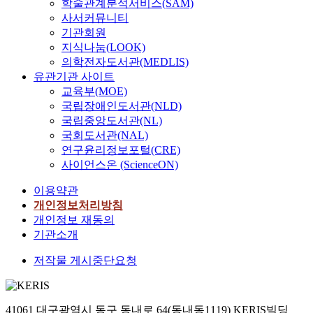
학술관계분석서비스(SAM)
사서커뮤니티
기관회원
지식나눔(LOOK)
의학전자도서관(MEDLIS)
유관기관 사이트
교육부(MOE)
국립장애인도서관(NLD)
국립중앙도서관(NL)
국회도서관(NAL)
연구윤리정보포털(CRE)
사이언스온 (ScienceON)
이용약관
개인정보처리방침
개인정보 재동의
기관소개
저작물 게시중단요청
41061 대구광역시 동구 동내로 64(동내동1119) KERIS빌딩