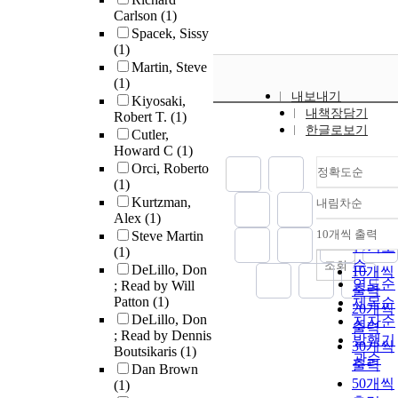
Carlson
(1)
Spacek, Sissy
(1)
Martin, Steve
(1)
내보내기
Kiyosaki,
내책장담기
Robert T.
(1)
한글로보기
Cutler,
Howard C
(1)
Orci, Roberto
정확도순
(1)
Kurtzman,
내림차순
정확도
Alex
(1)
순
10개씩 출력
Steve Martin
내림차
인기도
(1)
순
조회
DeLillo, Don
10개씩
연도순
; Read by Will
출력
Patton
(1)
제목순
20개씩
DeLillo, Don
저자순
출력
; Read by Dennis
발행기
30개씩
Boutsikaris
(1)
관순
출력
Dan Brown
50개씩
(1)