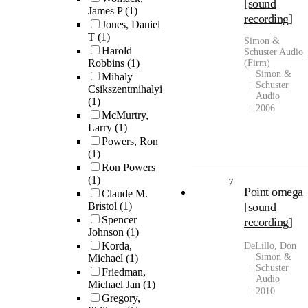
[sound
James P
(1)
recording]
Jones, Daniel
T
(1)
Simon &
Harold
Schuster Audio
Robbins
(1)
(Firm)
Simon &
Mihaly
Schuster
Csikszentmihalyi
Audio
(1)
2006
McMurtry,
Larry
(1)
Powers, Ron
(1)
Ron Powers
(1)
7
Point omega
Claude M.
Bristol
(1)
[sound
Spencer
recording]
Johnson
(1)
Korda,
DeLillo, Don
Simon &
Michael
(1)
Schuster
Friedman,
Audio
Michael Jan
(1)
2010
Gregory,