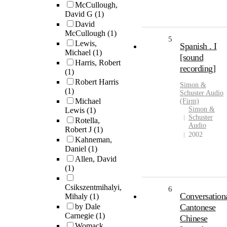
McCullough,
David G
(1)
David
McCullough
(1)
5
Lewis,
Spanish . I
Michael
(1)
[sound
Harris, Robert
recording]
(1)
Robert Harris
Simon &
(1)
Schuster Audio
Michael
(Firm)
Simon &
Lewis
(1)
Schuster
Rotella,
Audio
Robert J
(1)
2002
Kahneman,
Daniel
(1)
Allen, David
(1)
Csikszentmihalyi,
6
Conversation
Mihaly
(1)
by Dale
Cantonese
Carnegie
(1)
Chinese
Womack,