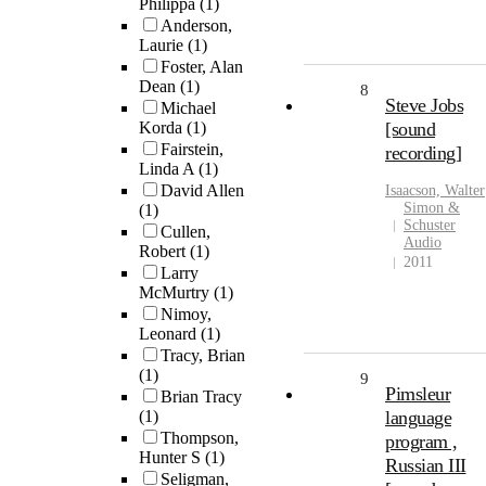
Philippa
(1)
Anderson,
Laurie
(1)
Foster, Alan
Dean
(1)
8
Steve Jobs
Michael
Korda
(1)
[sound
Fairstein,
recording]
Linda A
(1)
David Allen
Isaacson, Walter
Simon &
(1)
Schuster
Cullen,
Audio
Robert
(1)
2011
Larry
McMurtry
(1)
Nimoy,
Leonard
(1)
Tracy, Brian
(1)
9
Pimsleur
Brian Tracy
(1)
language
Thompson,
program ,
Hunter S
(1)
Russian III
Seligman,