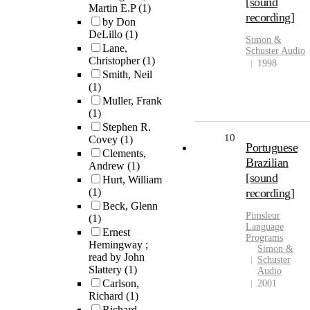
[sound
Martin E.P
(1)
recording]
by Don
DeLillo
(1)
Simon &
Lane,
Schuster Audio
Christopher
(1)
1998
Smith, Neil
(1)
Muller, Frank
(1)
Stephen R.
10
Covey
(1)
Portuguese
Clements,
Brazilian
Andrew
(1)
[sound
Hurt, William
(1)
recording]
Beck, Glenn
Pimsleur
(1)
Language
Ernest
Programs
Hemingway ;
Simon &
read by John
Schuster
Slattery
(1)
Audio
Carlson,
2001
Richard
(1)
Richard