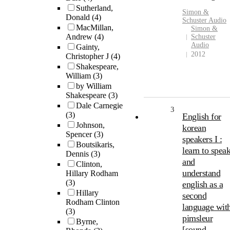
Sutherland,
Simon &
Donald
(4)
Schuster Audio
MacMillan,
Simon &
Andrew
(4)
Schuster
Audio
Gainty,
2012
Christopher J
(4)
Shakespeare,
William
(3)
by William
Shakespeare
(3)
Dale Carnegie
3
(3)
English for
Johnson,
korean
Spencer
(3)
speakers I :
Boutsikaris,
learn to spea
Dennis
(3)
and
Clinton,
understand
Hillary Rodham
(3)
english as a
Hillary
second
Rodham Clinton
language wit
(3)
pimsleur
Byrne,
[sound