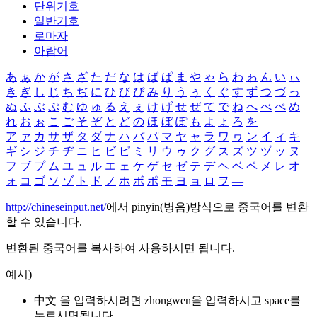
단위기호
일반기호
로마자
아랍어
あ
ぁ
か
が
さ
ざ
た
だ
な
は
ば
ぱ
ま
や
ゃ
ら
わ
ゎ
ん
い
ぃ
き
ぎ
し
じ
ち
ぢ
に
ひ
び
ぴ
み
り
う
ぅ
く
ぐ
す
ず
つ
づ
っ
ぬ
ふ
ぶ
ぷ
む
ゆ
ゅ
る
え
ぇ
け
げ
せ
ぜ
て
で
ね
へ
べ
ぺ
め
れ
お
ぉ
こ
ご
そ
ぞ
と
ど
の
ほ
ぼ
ぽ
も
よ
ょ
ろ
を
ア
ァ
カ
サ
ザ
タ
ダ
ナ
ハ
バ
パ
マ
ヤ
ャ
ラ
ワ
ヮ
ン
イ
ィ
キ
ギ
シ
ジ
チ
ヂ
ニ
ヒ
ビ
ピ
ミ
リ
ウ
ゥ
ク
グ
ス
ズ
ツ
ヅ
ッ
ヌ
フ
ブ
プ
ム
ユ
ュ
ル
エ
ェ
ケ
ゲ
セ
ゼ
テ
デ
ヘ
ベ
ペ
メ
レ
オ
ォ
コ
ゴ
ソ
ゾ
ト
ド
ノ
ホ
ボ
ポ
モ
ヨ
ョ
ロ
ヲ
―
http://chineseinput.net/
에서 pinyin(병음)방식으로 중국어를 변환
할 수 있습니다.
변환된 중국어를 복사하여 사용하시면 됩니다.
예시)
中文 을 입력하시려면
zhongwen
을 입력하시고 space를
누르시면됩니다.