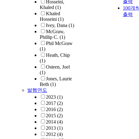
출력
Hosseini,
Khaled
(1)
100개
Khaled
출력
Hosseini
(1)
Ivey, Dana
(1)
McGraw,
Phillip C.
(1)
Phil McGraw
(1)
Heath, Chip
(1)
Osteen, Joel
(1)
Jones, Laurie
Beth
(1)
발행연도
2023
(1)
2017
(2)
2016
(2)
2015
(2)
2014
(4)
2013
(1)
2012
(4)