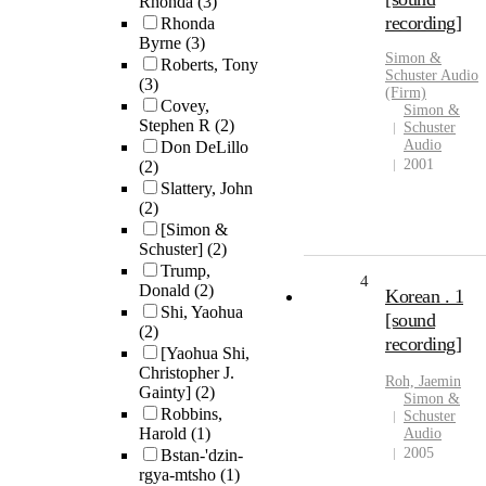
Rhonda
(3)
recording]
Rhonda
Byrne
(3)
Simon &
Roberts, Tony
Schuster Audio
(3)
(Firm)
Covey,
Simon &
Stephen R
(2)
Schuster
Audio
Don DeLillo
2001
(2)
Slattery, John
(2)
[Simon &
Schuster]
(2)
Trump,
4
Donald
(2)
Korean . 1
Shi, Yaohua
[sound
(2)
recording]
[Yaohua Shi,
Christopher J.
Roh, Jaemin
Gainty]
(2)
Simon &
Robbins,
Schuster
Harold
(1)
Audio
2005
Bstan-'dzin-
rgya-mtsho
(1)