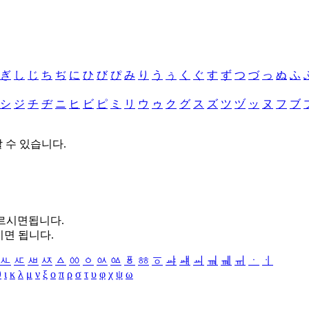
ぎ
し
じ
ち
ぢ
に
ひ
び
ぴ
み
り
う
ぅ
く
ぐ
す
ず
つ
づ
っ
ぬ
ふ
シ
ジ
チ
ヂ
ニ
ヒ
ビ
ピ
ミ
リ
ウ
ゥ
ク
グ
ス
ズ
ツ
ヅ
ッ
ヌ
フ
ブ
할 수 있습니다.
누르시면됩니다.
시면 됩니다.
ㅻ
ㅼ
ㅽ
ㅾ
ㅿ
ㆀ
ㆁ
ㆂ
ㆃ
ㆄ
ㆅ
ㆆ
ㆇ
ㆈ
ㆉ
ㆊ
ㆋ
ㆌ
ㆍ
ㆎ
θ
ι
κ
λ
μ
ν
ξ
ο
π
ρ
σ
τ
υ
φ
χ
ψ
ω