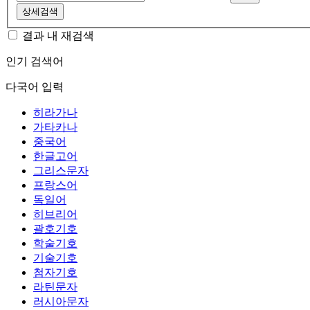
상세검색
결과 내 재검색
인기 검색어
다국어 입력
히라가나
가타카나
중국어
한글고어
그리스문자
프랑스어
독일어
히브리어
괄호기호
학술기호
기술기호
첨자기호
라틴문자
러시아문자