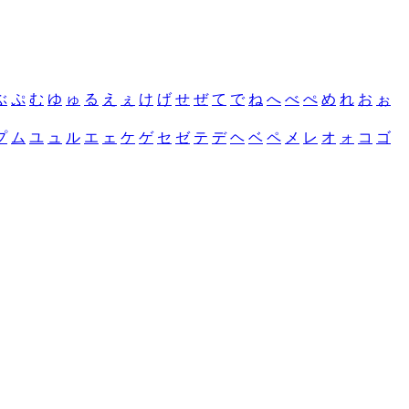
ぶ
ぷ
む
ゆ
ゅ
る
え
ぇ
け
げ
せ
ぜ
て
で
ね
へ
べ
ぺ
め
れ
お
ぉ
プ
ム
ユ
ュ
ル
エ
ェ
ケ
ゲ
セ
ゼ
テ
デ
ヘ
ベ
ペ
メ
レ
オ
ォ
コ
ゴ