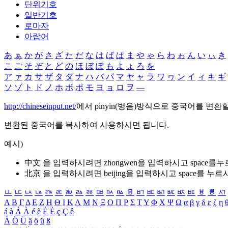
단위기호
일반기호
로마자
아랍어
あ
ぁ
か
が
さ
ざ
た
だ
な
は
ば
ぱ
ま
や
ゃ
ら
わ
ゎ
ん
い
ぃ
き
こ
ご
そ
ぞ
と
ど
の
ほ
ぼ
ぽ
も
よ
ょ
ろ
を
ア
ァ
カ
サ
ザ
タ
ダ
ナ
ハ
バ
パ
マ
ヤ
ャ
ラ
ワ
ヮ
ン
イ
ィ
キ
ギ
ソ
ゾ
ト
ド
ノ
ホ
ボ
ポ
モ
ヨ
ョ
ロ
ヲ
―
http://chineseinput.net/
에서 pinyin(병음)방식으로 중국어를 변환
변환된 중국어를 복사하여 사용하시면 됩니다.
예시)
中文 을 입력하시려면
zhongwen
을 입력하시고 space를
北京 을 입력하시려면
beijing
을 입력하시고 space를 누르
ㅥ
ㅦ
ㅧ
ㅨ
ㅩ
ㅪ
ㅫ
ㅬ
ㅭ
ㅮ
ㅯ
ㅰ
ㅱ
ㅲ
ㅳ
ㅴ
ㅵ
ㅶ
ㅷ
ㅸ
ㅹ
ㅺ
Α
Β
Γ
Δ
Ε
Ζ
Η
Θ
Ι
Κ
Λ
Μ
Ν
Ξ
Ο
Π
Ρ
Σ
Τ
Υ
Φ
Χ
Ψ
Ω
α
β
γ
δ
ε
ζ
η
á
à
Á
À
é
è
É
È
ç
Ç
ê
Ä
Ö
Ü
ä
ö
ü
ß