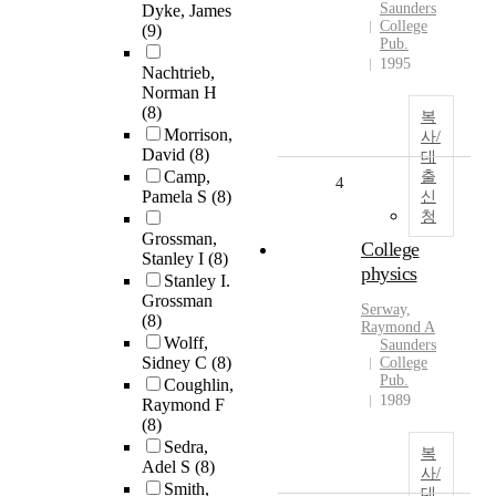
Saunders
Dyke, James
College
(9)
Pub.
1995
Nachtrieb,
Norman H
(8)
복
Morrison,
사/
David
(8)
대
Camp,
출
4
Pamela S
(8)
신
청
Grossman,
College
Stanley I
(8)
physics
Stanley I.
Grossman
Serway,
(8)
Raymond A
Wolff,
Saunders
Sidney C
(8)
College
Pub.
Coughlin,
1989
Raymond F
(8)
Sedra,
복
Adel S
(8)
사/
Smith,
대