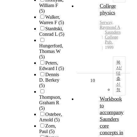
William F
College
(5)
physics
Walker,
Warren F
(5)
Serway,
Raymond A
Stanitski,
Saunders
Conrad L
(5)
College
Pub.
Hungerford,
1999
Thomas W
(5)
복
Peters,
사/
Edward I
(5)
대
Dennis
출
D. Berkey
10
신
(5)
청
Thompson,
Workbook
Graham R
to
(5)
accompany
Ostebee,
Saunders
Arnold
(5)
core
Zorn,
Paul
(5)
concepts in