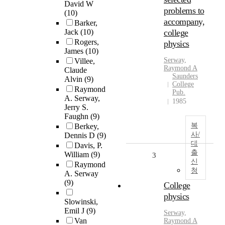
David W
problems to
(10)
accompany,
Barker,
Jack
(10)
college
Rogers,
physics
James
(10)
Serway,
Villee,
Raymond A
Claude
Saunders
Alvin
(9)
College
Raymond
Pub.
A. Serway,
1985
Jerry S.
Faughn
(9)
복
Berkey,
사/
Dennis D
(9)
대
Davis, P.
출
William
(9)
3
신
Raymond
청
A. Serway
(9)
College
physics
Slowinski,
Emil J
(9)
Serway,
Van
Raymond A