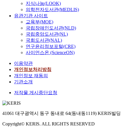
지식나눔(LOOK)
의학전자도서관(MEDLIS)
유관기관 사이트
교육부(MOE)
국립장애인도서관(NLD)
국립중앙도서관(NL)
국회도서관(NAL)
연구윤리정보포털(CRE)
사이언스온 (ScienceON)
이용약관
개인정보처리방침
개인정보 재동의
기관소개
저작물 게시중단요청
41061 대구광역시 동구 동내로 64(동내동1119) KERIS빌딩
Copyright© KERIS. ALL RIGHTS RESERVED