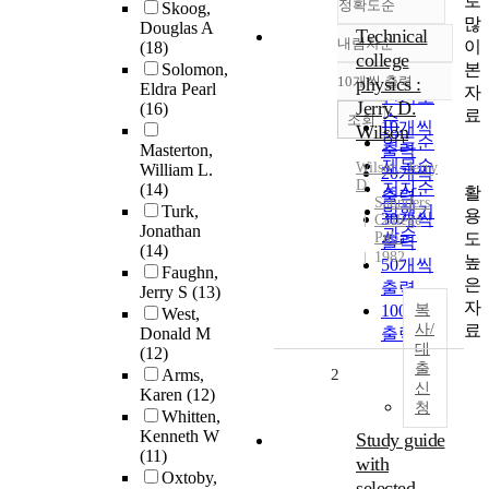
로
정확도순
Skoog,
많
Douglas A
Technical
내림차순
이
(18)
정확도
college
본
Solomon,
순
10개씩 출력
physics :
Eldra Pearl
내림차순
자
인기도
Jerry D.
(16)
료
순
조회
10개씩
Wilson
연도순
Masterton,
출력
제목순
Wilson, Jerry
William L.
20개씩
D
저자순
(14)
활
출력
Saunders
Turk,
발행기
용
30개씩
College
Jonathan
관순
도
Pub.
출력
(14)
1982
높
50개씩
Faughn,
은
출력
Jerry S
(13)
자
100개씩
복
West,
료
사/
Donald M
출력
대
(12)
출
Arms,
2
신
Karen
(12)
청
Whitten,
Kenneth W
Study guide
(11)
with
Oxtoby,
selected