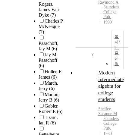
Raymond A
Rogers,
Saunders
James Van
College
Dyke
(7)
Pub.
Charles P.
1999
McKeague
(7)
복
사/
Pasachoff,
대
Jay M
(6)
출
Jay M.
7
신
Pasachoff
청
(6)
Holler, F.
Modern
James
(6)
intermediate
March,
algebra for
Jerry
(6)
college
Marion,
students
Jerry B
(6)
Gabler,
Shelley,
Robert E
(6)
Susanne M
Tizard,
Saunders
Ian R
(6)
College
Pub.
1980
Bettelheim,