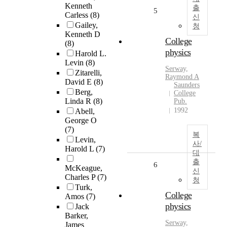
Kenneth
출
5
Carless
(8)
신
Gailey,
청
Kenneth D
College
(8)
physics
Harold L.
Levin
(8)
Serway,
Zitarelli,
Raymond A
David E
(8)
Saunders
Berg,
College
Linda R
(8)
Pub.
1992
Abell,
George O
(7)
복
Levin,
사/
Harold L
(7)
대
출
6
McKeague,
신
Charles P
(7)
청
Turk,
College
Amos
(7)
physics
Jack
Barker,
Serway,
James