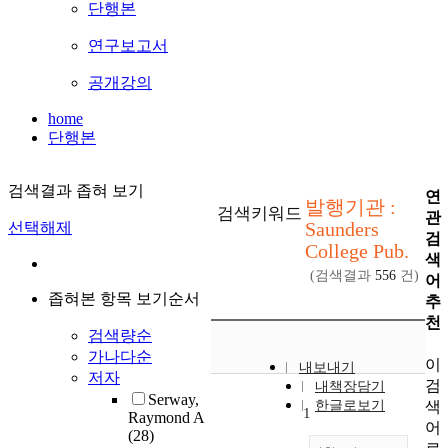
단행본
연구보고서
공개강의
home
단행본
검색결과 좁혀 보기
연
발행기관 :
검색키워드
관
Saunders
선택해제
검
College Pub.
색
(검색결과
556
건)
어
좁혀본 항목 보기순서
추
천
검색량순
가나다순
이
내보내기
저자
검
내책장담기
Serway,
색
한글로보기
1
Raymond A
어
(28)