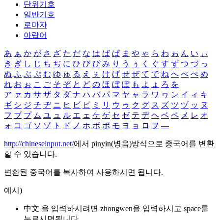
단위기호
일반기호
로마자
아랍어
あ
ぁ
か
が
さ
ざ
た
だ
な
は
ば
ぱ
ま
や
ゃ
ら
わ
ゎ
ん
い
ぃ
き
ぎ
し
じ
ち
ぢ
に
ひ
び
ぴ
み
り
う
ぅ
く
ぐ
す
ず
つ
づ
っ
ぬ
ふ
ぶ
ぷ
む
ゆ
ゅ
る
え
ぇ
け
げ
せ
ぜ
て
で
ね
へ
べ
ぺ
め
れ
お
ぉ
こ
ご
そ
ぞ
と
ど
の
ほ
ぼ
ぽ
も
よ
ょ
ろ
を
ア
ァ
カ
サ
ザ
タ
ダ
ナ
ハ
バ
パ
マ
ヤ
ャ
ラ
ワ
ヮ
ン
イ
ィ
キ
ギ
シ
ジ
チ
ヂ
ニ
ヒ
ビ
ピ
ミ
リ
ウ
ゥ
ク
グ
ス
ズ
ツ
ヅ
ッ
ヌ
フ
ブ
プ
ム
ユ
ュ
ル
エ
ェ
ケ
ゲ
セ
ゼ
テ
デ
ヘ
ベ
ペ
メ
レ
オ
ォ
コ
ゴ
ソ
ゾ
ト
ド
ノ
ホ
ボ
ポ
モ
ヨ
ョ
ロ
ヲ
―
http://chineseinput.net/
에서 pinyin(병음)방식으로 중국어를 변환
할 수 있습니다.
변환된 중국어를 복사하여 사용하시면 됩니다.
예시)
中文 을 입력하시려면
zhongwen
을 입력하시고 space를
누르시면됩니다.