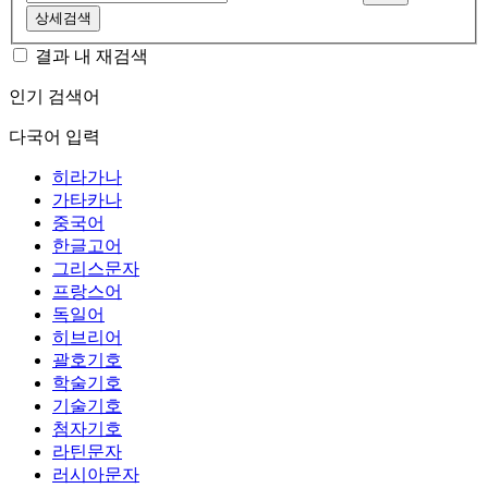
상세검색
결과 내 재검색
인기 검색어
다국어 입력
히라가나
가타카나
중국어
한글고어
그리스문자
프랑스어
독일어
히브리어
괄호기호
학술기호
기술기호
첨자기호
라틴문자
러시아문자