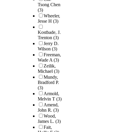
Tsong Chen
(3)
Wheeler,
Jesse H
(3)
Kostbade, J.
Trenton
(3)
Jerry D.
Wilson
(3)
Freeman,
Wade A
(3)
Zeilik,
Michael
(3)
Mundy,
Bradford P.
(3)
Armold,
Melvin T
(3)
Amend,
John R.
(3)
Wood,
James L.
(3)
Fait,