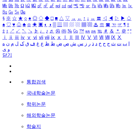
㎒
㎓
㎔
Ω
㏀
㏁
㎊
㎋
㎌
㏖
㏅
㎭
㎮
㎯
㏛
㎩
㎪
㎫
㎬
㏝
㏐
㏓
㏃
㏉
㏜
㏆
§
※
☆
★
○
●
◎
◇
◆
□
■
△
▽
→
←
↑
↓
↔
〓
◁
◀
▷
▶
♤
♠
♡
♥
♧
♣
⊙
◈
▣
◐
◑
▒
▤
▥
▨
▧
▦
▩
♨
☏
☎
☜
☞
¶
†
‡
↕
↗
↙
↖
↘
♭
♩
♪
♬
㉿
㈜
№
㏇
™
㏂
㏘
℡
＃
＆
＊
＠
ª
º
ⅰ
ⅱ
ⅲ
ⅳ
ⅴ
ⅵ
ⅶ
ⅷ
ⅸ
ⅹ
Ⅰ
Ⅱ
Ⅲ
Ⅳ
Ⅴ
Ⅵ
Ⅶ
Ⅷ
Ⅸ
Ⅹ
ا
ب
ت
ث
ج
ح
خ
د
ذ
ر
ز
س
ش
ص
ض
ط
ظ
ع
غ
ف
ق
ک
ل
م
ن
ه
و
ی
닫기
통합검색
국내학술논문
학위논문
해외학술논문
학술지