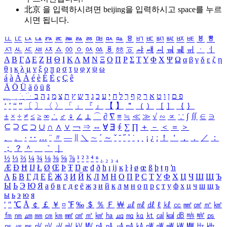
北京 을 입력하시려면
beijing
을 입력하시고 space를 누르
시면 됩니다.
ㅥ
ㅦ
ㅧ
ㅨ
ㅩ
ㅪ
ㅫ
ㅬ
ㅭ
ㅮ
ㅯ
ㅰ
ㅱ
ㅲ
ㅳ
ㅴ
ㅵ
ㅶ
ㅷ
ㅸ
ㅹ
ㅺ
ㅻ
ㅼ
ㅽ
ㅾ
ㅿ
ㆀ
ㆁ
ㆂ
ㆃ
ㆄ
ㆅ
ㆆ
ㆇ
ㆈ
ㆉ
ㆊ
ㆋ
ㆌ
ㆍ
ㆎ
Α
Β
Γ
Δ
Ε
Ζ
Η
Θ
Ι
Κ
Λ
Μ
Ν
Ξ
Ο
Π
Ρ
Σ
Τ
Υ
Φ
Χ
Ψ
Ω
α
β
γ
δ
ε
ζ
η
θ
ι
κ
λ
μ
ν
ξ
ο
π
ρ
σ
τ
υ
φ
χ
ψ
ω
á
à
Á
À
é
è
É
È
ç
Ç
ê
Ä
Ö
Ü
ä
ö
ü
ß
ְ
ֳ
ֲ
ֱ
ָ
ַ
ֵ
ֶ
ִ
ֹ
ּ
ֻ
ׂ
ׁ
ּ
ב
ה
נ
מ
צ
ת
ץ
ש
ד
ג
כ
ע
י
ח
ל
ך
ף
ק
ר
א
ט
ו
ן
ם
פ
‘
’
“
”
〔
〕
〈
〉
「
」
『
』
【
】
＂
（
）
［
］
｛
｝
±
×
÷
≠
≤
≥
∞
∴
♂
♀
∠
⊥
⌒
∂
∇
≡
≒
≪
≫
√
∽
∝
∵
∫
∬
∈
∋
⊆
⊇
⊂
⊃
∪
∩
∧
∨
￢
⇒
⇔
∀
∃
∮
∑
∏
＋
－
＜
＝
＞
、
。
·
‥
…
¨
〃
―
∥
＼
∼
´
～
ˇ
˘
˝
˚
˙
¸
˛
¡
¿
ː
！
＇
，
．
／
：
；
？
＾
＿
｀
｜
½
⅓
⅔
¼
¾
⅛
⅜
⅝
⅞
¹
²
³
⁴
ⁿ
₁
₂
₃
₄
Æ
Ð
Ħ
Ĳ
Ł
Ø
Œ
Þ
Ŧ
Ŋ
æ
đ
ð
ħ
ı
ĳ
ĸ
ŀ
ł
ø
œ
ß
þ
ŧ
ŋ
ŉ
А
Б
В
Г
Д
Е
Ё
Ж
З
И
Й
К
Л
М
Н
О
П
Р
С
Т
У
Ф
Х
Ц
Ч
Ш
Щ
Ъ
Ы
Ь
Э
Ю
Я
а
б
в
г
д
е
ё
ж
з
и
й
к
л
м
н
о
п
р
с
т
у
ф
х
ц
ч
ш
щ
ъ
ы
ь
э
ю
я
′
″
℃
Å
￠
￡
￥
¤
℉
‰
＄
％
Ｆ
￦
㎕
㎖
㎗
ℓ
㎘
㏄
㎣
㎤
㎥
㎦
㎙
㎚
㎛
㎜
㎝
㎞
㎟
㎠
㎡
㎢
㏊
㎍
㎎
㎏
㏏
㎈
㎉
㏈
㎧
㎨
㎰
㎱
㎲
㎳
㎴
㎵
㎶
㎷
㎸
㎹
㎀
㎁
㎂
㎃
㎄
㎺
㎻
㎽
㎾
㎿
㎐
㎑