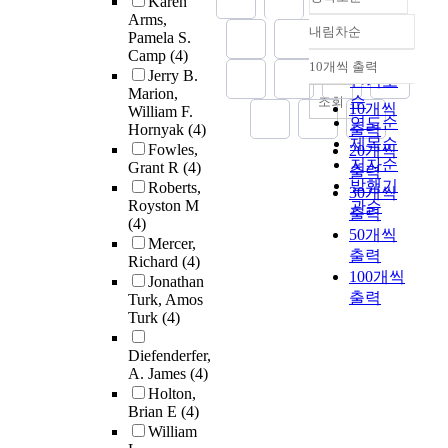
Karen
Arms,
내림차순
Pamela S.
정확도
Camp
(4)
순
10개씩 출력
내림차순
Jerry B.
인기도
Marion,
순
조회
10개씩
William F.
연도순
Hornyak
(4)
출력
제목순
Fowles,
20개씩
저자순
Grant R
(4)
출력
발행기
Roberts,
30개씩
Royston M
관순
출력
(4)
50개씩
Mercer,
출력
Richard
(4)
100개씩
Jonathan
출력
Turk, Amos
Turk
(4)
Diefenderfer,
A. James
(4)
Holton,
Brian E
(4)
William