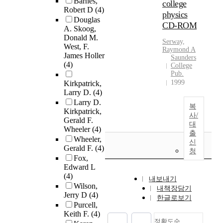
Barnes,
college
Robert D
(4)
physics
Douglas
CD-ROM
A. Skoog,
Donald M.
Serway,
West, F.
Raymond A
James Holler
Saunders
(4)
College
Pub.
1999
Kirkpatrick,
Larry D.
(4)
Larry D.
복
Kirkpatrick,
사/
Gerald F.
대
Wheeler
(4)
출
Wheeler,
신
Gerald F.
(4)
청
Fox,
Edward L
(4)
내보내기
Wilson,
내책장담기
Jerry D
(4)
한글로보기
Purcell,
Keith F.
(4)
정확도순