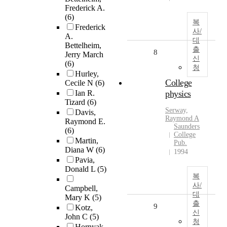
Frederick A.
(6)
복
Frederick
사/
A.
대
Bettelheim,
출
8
Jerry March
신
(6)
청
Hurley,
College
Cecile N
(6)
Ian R.
physics
Tizard
(6)
Serway,
Davis,
Raymond A
Raymond E.
Saunders
(6)
College
Martin,
Pub.
Diana W
(6)
1994
Pavia,
Donald L
(5)
복
사/
Campbell,
대
Mary K
(5)
출
9
Kotz,
신
John C
(5)
청
Hornyak,