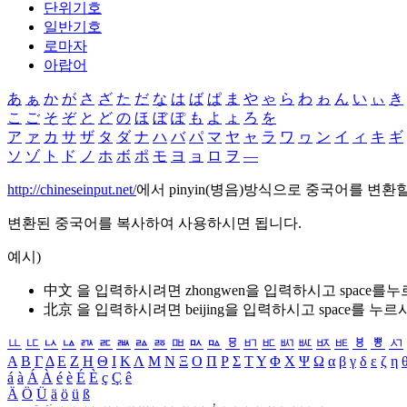
단위기호
일반기호
로마자
아랍어
あ
ぁ
か
が
さ
ざ
た
だ
な
は
ば
ぱ
ま
や
ゃ
ら
わ
ゎ
ん
い
ぃ
き
こ
ご
そ
ぞ
と
ど
の
ほ
ぼ
ぽ
も
よ
ょ
ろ
を
ア
ァ
カ
サ
ザ
タ
ダ
ナ
ハ
バ
パ
マ
ヤ
ャ
ラ
ワ
ヮ
ン
イ
ィ
キ
ギ
ソ
ゾ
ト
ド
ノ
ホ
ボ
ポ
モ
ヨ
ョ
ロ
ヲ
―
http://chineseinput.net/
에서 pinyin(병음)방식으로 중국어를 변환
변환된 중국어를 복사하여 사용하시면 됩니다.
예시)
中文 을 입력하시려면
zhongwen
을 입력하시고 space를
北京 을 입력하시려면
beijing
을 입력하시고 space를 누르
ㅥ
ㅦ
ㅧ
ㅨ
ㅩ
ㅪ
ㅫ
ㅬ
ㅭ
ㅮ
ㅯ
ㅰ
ㅱ
ㅲ
ㅳ
ㅴ
ㅵ
ㅶ
ㅷ
ㅸ
ㅹ
ㅺ
Α
Β
Γ
Δ
Ε
Ζ
Η
Θ
Ι
Κ
Λ
Μ
Ν
Ξ
Ο
Π
Ρ
Σ
Τ
Υ
Φ
Χ
Ψ
Ω
α
β
γ
δ
ε
ζ
η
á
à
Á
À
é
è
É
È
ç
Ç
ê
Ä
Ö
Ü
ä
ö
ü
ß