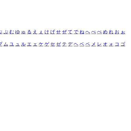
ぶ
ぷ
む
ゆ
ゅ
る
え
ぇ
け
げ
せ
ぜ
て
で
ね
へ
べ
ぺ
め
れ
お
ぉ
プ
ム
ユ
ュ
ル
エ
ェ
ケ
ゲ
セ
ゼ
テ
デ
ヘ
ベ
ペ
メ
レ
オ
ォ
コ
ゴ