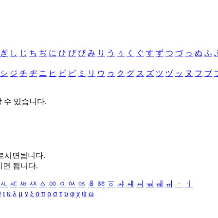
ぎ
し
じ
ち
ぢ
に
ひ
び
ぴ
み
り
う
ぅ
く
ぐ
す
ず
つ
づ
っ
ぬ
ふ
シ
ジ
チ
ヂ
ニ
ヒ
ビ
ピ
ミ
リ
ウ
ゥ
ク
グ
ス
ズ
ツ
ヅ
ッ
ヌ
フ
ブ
할 수 있습니다.
누르시면됩니다.
시면 됩니다.
ㅻ
ㅼ
ㅽ
ㅾ
ㅿ
ㆀ
ㆁ
ㆂ
ㆃ
ㆄ
ㆅ
ㆆ
ㆇ
ㆈ
ㆉ
ㆊ
ㆋ
ㆌ
ㆍ
ㆎ
θ
ι
κ
λ
μ
ν
ξ
ο
π
ρ
σ
τ
υ
φ
χ
ψ
ω