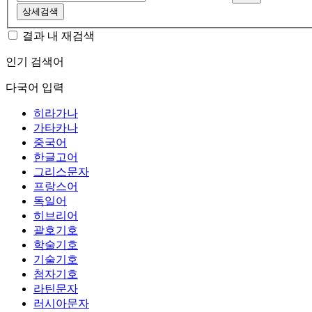
상세검색
결과 내 재검색
인기 검색어
다국어 입력
히라가나
가타카나
중국어
한글고어
그리스문자
프랑스어
독일어
히브리어
괄호기호
학술기호
기술기호
첨자기호
라틴문자
러시아문자