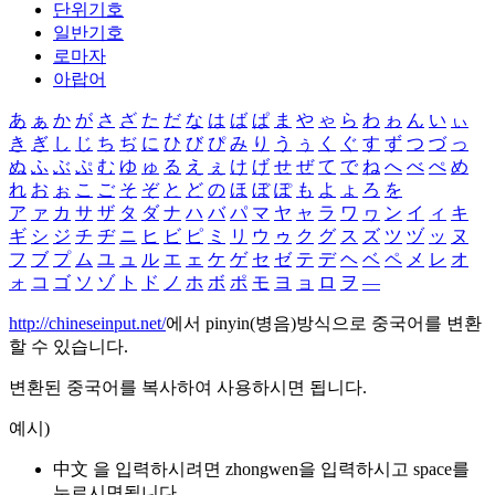
단위기호
일반기호
로마자
아랍어
あ
ぁ
か
が
さ
ざ
た
だ
な
は
ば
ぱ
ま
や
ゃ
ら
わ
ゎ
ん
い
ぃ
き
ぎ
し
じ
ち
ぢ
に
ひ
び
ぴ
み
り
う
ぅ
く
ぐ
す
ず
つ
づ
っ
ぬ
ふ
ぶ
ぷ
む
ゆ
ゅ
る
え
ぇ
け
げ
せ
ぜ
て
で
ね
へ
べ
ぺ
め
れ
お
ぉ
こ
ご
そ
ぞ
と
ど
の
ほ
ぼ
ぽ
も
よ
ょ
ろ
を
ア
ァ
カ
サ
ザ
タ
ダ
ナ
ハ
バ
パ
マ
ヤ
ャ
ラ
ワ
ヮ
ン
イ
ィ
キ
ギ
シ
ジ
チ
ヂ
ニ
ヒ
ビ
ピ
ミ
リ
ウ
ゥ
ク
グ
ス
ズ
ツ
ヅ
ッ
ヌ
フ
ブ
プ
ム
ユ
ュ
ル
エ
ェ
ケ
ゲ
セ
ゼ
テ
デ
ヘ
ベ
ペ
メ
レ
オ
ォ
コ
ゴ
ソ
ゾ
ト
ド
ノ
ホ
ボ
ポ
モ
ヨ
ョ
ロ
ヲ
―
http://chineseinput.net/
에서 pinyin(병음)방식으로 중국어를 변환
할 수 있습니다.
변환된 중국어를 복사하여 사용하시면 됩니다.
예시)
中文 을 입력하시려면
zhongwen
을 입력하시고 space를
누르시면됩니다.