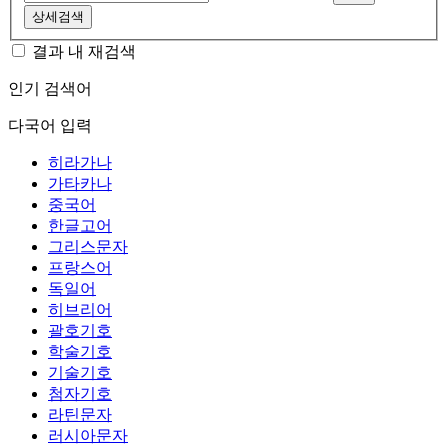
상세검색
결과 내 재검색
인기 검색어
다국어 입력
히라가나
가타카나
중국어
한글고어
그리스문자
프랑스어
독일어
히브리어
괄호기호
학술기호
기술기호
첨자기호
라틴문자
러시아문자