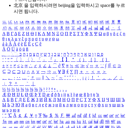
北京 을 입력하시려면
beijing
을 입력하시고 space를 누르
시면 됩니다.
ㅥ
ㅦ
ㅧ
ㅨ
ㅩ
ㅪ
ㅫ
ㅬ
ㅭ
ㅮ
ㅯ
ㅰ
ㅱ
ㅲ
ㅳ
ㅴ
ㅵ
ㅶ
ㅷ
ㅸ
ㅹ
ㅺ
ㅻ
ㅼ
ㅽ
ㅾ
ㅿ
ㆀ
ㆁ
ㆂ
ㆃ
ㆄ
ㆅ
ㆆ
ㆇ
ㆈ
ㆉ
ㆊ
ㆋ
ㆌ
ㆍ
ㆎ
Α
Β
Γ
Δ
Ε
Ζ
Η
Θ
Ι
Κ
Λ
Μ
Ν
Ξ
Ο
Π
Ρ
Σ
Τ
Υ
Φ
Χ
Ψ
Ω
α
β
γ
δ
ε
ζ
η
θ
ι
κ
λ
μ
ν
ξ
ο
π
ρ
σ
τ
υ
φ
χ
ψ
ω
á
à
Á
À
é
è
É
È
ç
Ç
ê
Ä
Ö
Ü
ä
ö
ü
ß
ְ
ֳ
ֲ
ֱ
ָ
ַ
ֵ
ֶ
ִ
ֹ
ּ
ֻ
ׂ
ׁ
ּ
ב
ה
נ
מ
צ
ת
ץ
ש
ד
ג
כ
ע
י
ח
ל
ך
ף
ק
ר
א
ט
ו
ן
ם
פ
‘
’
“
”
〔
〕
〈
〉
「
」
『
』
【
】
＂
（
）
［
］
｛
｝
±
×
÷
≠
≤
≥
∞
∴
♂
♀
∠
⊥
⌒
∂
∇
≡
≒
≪
≫
√
∽
∝
∵
∫
∬
∈
∋
⊆
⊇
⊂
⊃
∪
∩
∧
∨
￢
⇒
⇔
∀
∃
∮
∑
∏
＋
－
＜
＝
＞
、
。
·
‥
…
¨
〃
―
∥
＼
∼
´
～
ˇ
˘
˝
˚
˙
¸
˛
¡
¿
ː
！
＇
，
．
／
：
；
？
＾
＿
｀
｜
½
⅓
⅔
¼
¾
⅛
⅜
⅝
⅞
¹
²
³
⁴
ⁿ
₁
₂
₃
₄
Æ
Ð
Ħ
Ĳ
Ł
Ø
Œ
Þ
Ŧ
Ŋ
æ
đ
ð
ħ
ı
ĳ
ĸ
ŀ
ł
ø
œ
ß
þ
ŧ
ŋ
ŉ
А
Б
В
Г
Д
Е
Ё
Ж
З
И
Й
К
Л
М
Н
О
П
Р
С
Т
У
Ф
Х
Ц
Ч
Ш
Щ
Ъ
Ы
Ь
Э
Ю
Я
а
б
в
г
д
е
ё
ж
з
и
й
к
л
м
н
о
п
р
с
т
у
ф
х
ц
ч
ш
щ
ъ
ы
ь
э
ю
я
′
″
℃
Å
￠
￡
￥
¤
℉
‰
＄
％
Ｆ
￦
㎕
㎖
㎗
ℓ
㎘
㏄
㎣
㎤
㎥
㎦
㎙
㎚
㎛
㎜
㎝
㎞
㎟
㎠
㎡
㎢
㏊
㎍
㎎
㎏
㏏
㎈
㎉
㏈
㎧
㎨
㎰
㎱
㎲
㎳
㎴
㎵
㎶
㎷
㎸
㎹
㎀
㎁
㎂
㎃
㎄
㎺
㎻
㎽
㎾
㎿
㎐
㎑