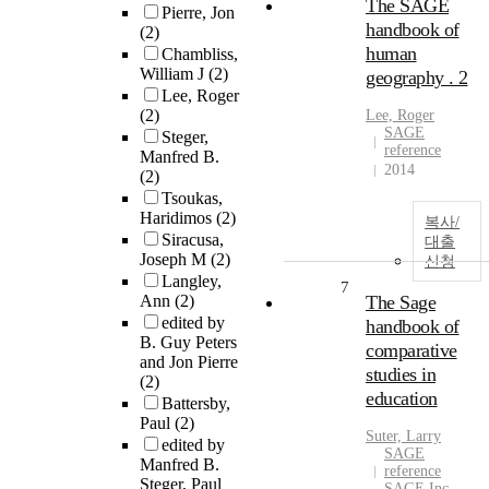
The SAGE
Pierre, Jon
handbook of
(2)
human
Chambliss,
William J
(2)
geography . 2
Lee, Roger
(2)
Lee, Roger
SAGE
Steger,
reference
Manfred B.
2014
(2)
Tsoukas,
Haridimos
(2)
복사/
Siracusa,
대출
Joseph M
(2)
신청
Langley,
7
Ann
(2)
The Sage
edited by
handbook of
B. Guy Peters
comparative
and Jon Pierre
studies in
(2)
education
Battersby,
Paul
(2)
Suter, Larry
edited by
SAGE
Manfred B.
reference
Steger, Paul
SAGE Inc.