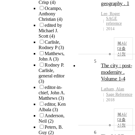
Crisp
(4)
geography . 1
Ocampo,
Anthony
Lee, Roger
SAGE
Christian
(4)
reference
edited by
2014
Michael J.
Scott
(4)
Carlisle,
복사/
Rodney P
(3)
대출
Matthews,
신청
John A
(3)
5
Rodney P.
The city : post-
Carlisle,
modernity .
general editor
Volume 1-4
(3)
editor-in-
Latham, Alan
chief, John A.
Sage Reference
Matthews
(3)
2018
editor, Ken
Albala
(3)
복사/
Anderson,
대출
Neil
(2)
신청
Peters, B.
Guy
(2)
6