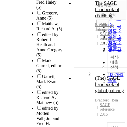
Fred Haley
The SAGE
내림차순
정확도
(5)
handbook of
Gregory,
순
coaching
10개씩 출력
내림차순
Anne
(5)
인기도
Matthew,
순
조회
Bachkirova,
10개씩
Richard A.
(5)
Tatiana
연도순
출력
SAGE
edited by
제목순
reference
20개씩
Robert L.
저자순
2017
Heath and
출력
발행기
Anne Gregory
30개씩
관순
(5)
출력
복사/
Mark
50개씩
대출
Garrett, editor
신청
출력
(5)
2
100개씩
Garrett,
(The) SAGE
출력
Mark Evan
handbook of
(5)
global policing
edited by
Richard A.
Bradford, Ben
Matthew
(5)
SAGE
edited by
reference
Morten
2016
Valbjørn and
Fred H.