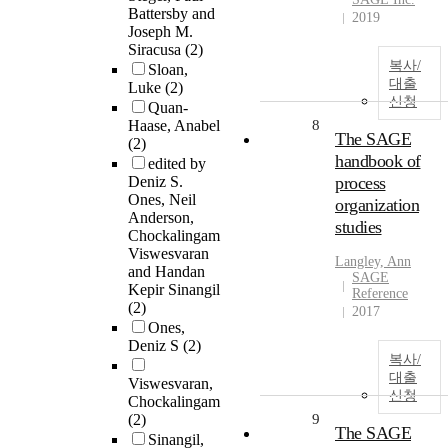
Battersby and
2019
Joseph M.
Siracusa
(2)
복사/
Sloan,
대출
Luke
(2)
신청
Quan-
Haase, Anabel
8
The SAGE
(2)
handbook of
edited by
Deniz S.
process
Ones, Neil
organization
Anderson,
studies
Chockalingam
Viswesvaran
Langley, Ann
and Handan
SAGE
Kepir Sinangil
Reference
(2)
2017
Ones,
Deniz S
(2)
복사/
대출
Viswesvaran,
신청
Chockalingam
(2)
9
The SAGE
Sinangil,