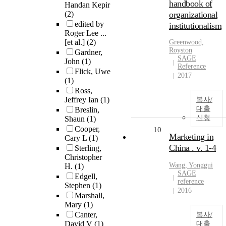
handbook of
Handan Kepir
(2)
organizational
edited by
institutionalism
Roger Lee ...
[et al.]
(2)
Greenwood,
Royston
Gardner,
SAGE
John
(1)
Reference
Flick, Uwe
2017
(1)
Ross,
Jeffrey Ian
(1)
복사/
대출
Breslin,
신청
Shaun
(1)
Cooper,
10
Marketing in
Cary L
(1)
China . v. 1-4
Sterling,
Christopher
Wang, Yonggui
H.
(1)
SAGE
Edgell,
reference
Stephen
(1)
2016
Marshall,
Mary
(1)
Canter,
복사/
David V
(1)
대출