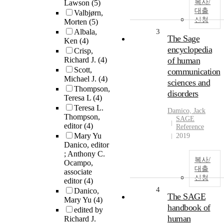
복사/
Lawson
(5)
대출
Valbjørn,
신청
Morten
(5)
Albala,
3
The Sage
Ken
(4)
encyclopedia
Crisp,
Richard J.
(4)
of human
Scott,
communication
Michael J.
(4)
sciences and
Thompson,
disorders
Teresa L
(4)
Teresa L.
Damico, Jack
Thompson,
SAGE
editor
(4)
Reference
Mary Yu
2019
Danico, editor
; Anthony C.
복사/
Ocampo,
대출
associate
신청
editor
(4)
4
Danico,
The SAGE
Mary Yu
(4)
handbook of
edited by
human
Richard J.