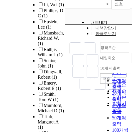
신청
Li, Wei
(1)
Phillips, D.
C
(1)
Epstein,
내보내기
Lee
(1)
내책장담기
Mansbach,
한글로보기
Richard W.
(1)
정확도순
Rathje,
William L
(1)
내림차순
정확도
Senior,
John
(1)
순
10개씩 출력
내림차순
Dingwall,
인기도
Robert
(1)
순
조회
10개씩
Emery,
연도순
출력
Robert E
(1)
제목순
20개씩
Smith,
저자순
출력
Tom W
(1)
발행기
Mumford,
30개씩
관순
Michael D
(1)
출력
Turk,
50개씩
Margaret A
출력
(1)
100개씩