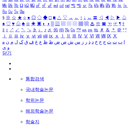
㎒
㎓
㎔
Ω
㏀
㏁
㎊
㎋
㎌
㏖
㏅
㎭
㎮
㎯
㏛
㎩
㎪
㎫
㎬
㏝
㏐
㏓
㏃
㏉
㏜
㏆
§
※
☆
★
○
●
◎
◇
◆
□
■
△
▽
→
←
↑
↓
↔
〓
◁
◀
▷
▶
♤
♠
♡
♥
♧
♣
⊙
◈
▣
◐
◑
▒
▤
▥
▨
▧
▦
▩
♨
☏
☎
☜
☞
¶
†
‡
↕
↗
↙
↖
↘
♭
♩
♪
♬
㉿
㈜
№
㏇
™
㏂
㏘
℡
＃
＆
＊
＠
ª
º
ⅰ
ⅱ
ⅲ
ⅳ
ⅴ
ⅵ
ⅶ
ⅷ
ⅸ
ⅹ
Ⅰ
Ⅱ
Ⅲ
Ⅳ
Ⅴ
Ⅵ
Ⅶ
Ⅷ
Ⅸ
Ⅹ
ا
ب
ت
ث
ج
ح
خ
د
ذ
ر
ز
س
ش
ص
ض
ط
ظ
ع
غ
ف
ق
ک
ل
م
ن
ه
و
ی
닫기
통합검색
국내학술논문
학위논문
해외학술논문
학술지