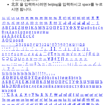
北京 을 입력하시려면
beijing
을 입력하시고 space를 누르
시면 됩니다.
ㅥ
ㅦ
ㅧ
ㅨ
ㅩ
ㅪ
ㅫ
ㅬ
ㅭ
ㅮ
ㅯ
ㅰ
ㅱ
ㅲ
ㅳ
ㅴ
ㅵ
ㅶ
ㅷ
ㅸ
ㅹ
ㅺ
ㅻ
ㅼ
ㅽ
ㅾ
ㅿ
ㆀ
ㆁ
ㆂ
ㆃ
ㆄ
ㆅ
ㆆ
ㆇ
ㆈ
ㆉ
ㆊ
ㆋ
ㆌ
ㆍ
ㆎ
Α
Β
Γ
Δ
Ε
Ζ
Η
Θ
Ι
Κ
Λ
Μ
Ν
Ξ
Ο
Π
Ρ
Σ
Τ
Υ
Φ
Χ
Ψ
Ω
α
β
γ
δ
ε
ζ
η
θ
ι
κ
λ
μ
ν
ξ
ο
π
ρ
σ
τ
υ
φ
χ
ψ
ω
á
à
Á
À
é
è
É
È
ç
Ç
ê
Ä
Ö
Ü
ä
ö
ü
ß
ְ
ֳ
ֲ
ֱ
ָ
ַ
ֵ
ֶ
ִ
ֹ
ּ
ֻ
ׂ
ׁ
ּ
ב
ה
נ
מ
צ
ת
ץ
ש
ד
ג
כ
ע
י
ח
ל
ך
ף
ק
ר
א
ט
ו
ן
ם
פ
‘
’
“
”
〔
〕
〈
〉
「
」
『
』
【
】
＂
（
）
［
］
｛
｝
±
×
÷
≠
≤
≥
∞
∴
♂
♀
∠
⊥
⌒
∂
∇
≡
≒
≪
≫
√
∽
∝
∵
∫
∬
∈
∋
⊆
⊇
⊂
⊃
∪
∩
∧
∨
￢
⇒
⇔
∀
∃
∮
∑
∏
＋
－
＜
＝
＞
、
。
·
‥
…
¨
〃
―
∥
＼
∼
´
～
ˇ
˘
˝
˚
˙
¸
˛
¡
¿
ː
！
＇
，
．
／
：
；
？
＾
＿
｀
｜
½
⅓
⅔
¼
¾
⅛
⅜
⅝
⅞
¹
²
³
⁴
ⁿ
₁
₂
₃
₄
Æ
Ð
Ħ
Ĳ
Ł
Ø
Œ
Þ
Ŧ
Ŋ
æ
đ
ð
ħ
ı
ĳ
ĸ
ŀ
ł
ø
œ
ß
þ
ŧ
ŋ
ŉ
А
Б
В
Г
Д
Е
Ё
Ж
З
И
Й
К
Л
М
Н
О
П
Р
С
Т
У
Ф
Х
Ц
Ч
Ш
Щ
Ъ
Ы
Ь
Э
Ю
Я
а
б
в
г
д
е
ё
ж
з
и
й
к
л
м
н
о
п
р
с
т
у
ф
х
ц
ч
ш
щ
ъ
ы
ь
э
ю
я
′
″
℃
Å
￠
￡
￥
¤
℉
‰
＄
％
Ｆ
￦
㎕
㎖
㎗
ℓ
㎘
㏄
㎣
㎤
㎥
㎦
㎙
㎚
㎛
㎜
㎝
㎞
㎟
㎠
㎡
㎢
㏊
㎍
㎎
㎏
㏏
㎈
㎉
㏈
㎧
㎨
㎰
㎱
㎲
㎳
㎴
㎵
㎶
㎷
㎸
㎹
㎀
㎁
㎂
㎃
㎄
㎺
㎻
㎽
㎾
㎿
㎐
㎑