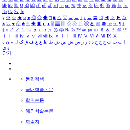
㎒
㎓
㎔
Ω
㏀
㏁
㎊
㎋
㎌
㏖
㏅
㎭
㎮
㎯
㏛
㎩
㎪
㎫
㎬
㏝
㏐
㏓
㏃
㏉
㏜
㏆
§
※
☆
★
○
●
◎
◇
◆
□
■
△
▽
→
←
↑
↓
↔
〓
◁
◀
▷
▶
♤
♠
♡
♥
♧
♣
⊙
◈
▣
◐
◑
▒
▤
▥
▨
▧
▦
▩
♨
☏
☎
☜
☞
¶
†
‡
↕
↗
↙
↖
↘
♭
♩
♪
♬
㉿
㈜
№
㏇
™
㏂
㏘
℡
＃
＆
＊
＠
ª
º
ⅰ
ⅱ
ⅲ
ⅳ
ⅴ
ⅵ
ⅶ
ⅷ
ⅸ
ⅹ
Ⅰ
Ⅱ
Ⅲ
Ⅳ
Ⅴ
Ⅵ
Ⅶ
Ⅷ
Ⅸ
Ⅹ
ا
ب
ت
ث
ج
ح
خ
د
ذ
ر
ز
س
ش
ص
ض
ط
ظ
ع
غ
ف
ق
ک
ل
م
ن
ه
و
ی
닫기
통합검색
국내학술논문
학위논문
해외학술논문
학술지