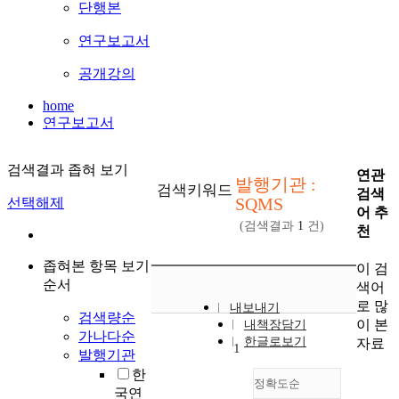
단행본
연구보고서
공개강의
home
연구보고서
검색결과 좁혀 보기
연관
발행기관 :
검색키워드
검색
SQMS
선택해제
어 추
(검색결과
1
건)
천
좁혀본 항목 보기
이 검
순서
색어
로 많
내보내기
검색량순
이 본
내책장담기
가나다순
한글로보기
자료
1
발행기관
한
정확도순
국연