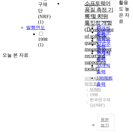
활용
소프트웨어
구재
내림차순
정확도
도 높
품질 측정 기
단
순
은 자
10개씩 출력
록 및 지원
(NRF)
내림차순
인기도
료
(1)
툴킷의 개발
순
조회
발행연도
10개씩
(Development
연도순
출력
of software
제목순
1998
20개씩
quality
(1)
저자순
출력
measurement
발행기
30개씩
오늘 본 자료
recort and
관순
출력
supporting
50개씩
toolkit)
출력
100개씩
이하용
,
양해술
,
박정호
출력
SQMS
1998
한국연구재
단(NRF)
원문
보기