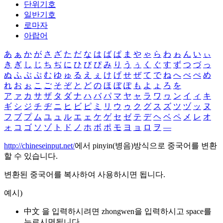
단위기호
일반기호
로마자
아랍어
あ
ぁ
か
が
さ
ざ
た
だ
な
は
ば
ぱ
ま
や
ゃ
ら
わ
ゎ
ん
い
ぃ
き
ぎ
し
じ
ち
ぢ
に
ひ
び
ぴ
み
り
う
ぅ
く
ぐ
す
ず
つ
づ
っ
ぬ
ふ
ぶ
ぷ
む
ゆ
ゅ
る
え
ぇ
け
げ
せ
ぜ
て
で
ね
へ
べ
ぺ
め
れ
お
ぉ
こ
ご
そ
ぞ
と
ど
の
ほ
ぼ
ぽ
も
よ
ょ
ろ
を
ア
ァ
カ
サ
ザ
タ
ダ
ナ
ハ
バ
パ
マ
ヤ
ャ
ラ
ワ
ヮ
ン
イ
ィ
キ
ギ
シ
ジ
チ
ヂ
ニ
ヒ
ビ
ピ
ミ
リ
ウ
ゥ
ク
グ
ス
ズ
ツ
ヅ
ッ
ヌ
フ
ブ
プ
ム
ユ
ュ
ル
エ
ェ
ケ
ゲ
セ
ゼ
テ
デ
ヘ
ベ
ペ
メ
レ
オ
ォ
コ
ゴ
ソ
ゾ
ト
ド
ノ
ホ
ボ
ポ
モ
ヨ
ョ
ロ
ヲ
―
http://chineseinput.net/
에서 pinyin(병음)방식으로 중국어를 변환
할 수 있습니다.
변환된 중국어를 복사하여 사용하시면 됩니다.
예시)
中文 을 입력하시려면
zhongwen
을 입력하시고 space를
누르시면됩니다.