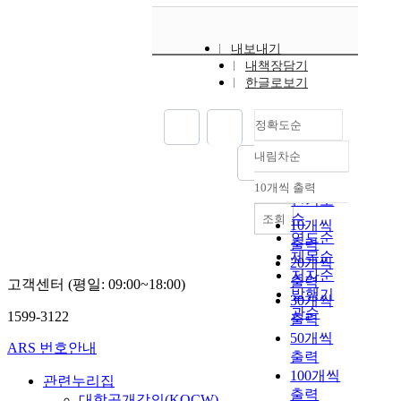
내보내기
내책장담기
한글로보기
정확도순
내림차순
정확도
순
10개씩 출력
내림차순
인기도
순
조회
10개씩
연도순
출력
제목순
20개씩
저자순
출력
고객센터 (평일: 09:00~18:00)
발행기
30개씩
관순
1599-3122
출력
50개씩
ARS 번호안내
출력
100개씩
관련누리집
출력
대학공개강의(KOCW)