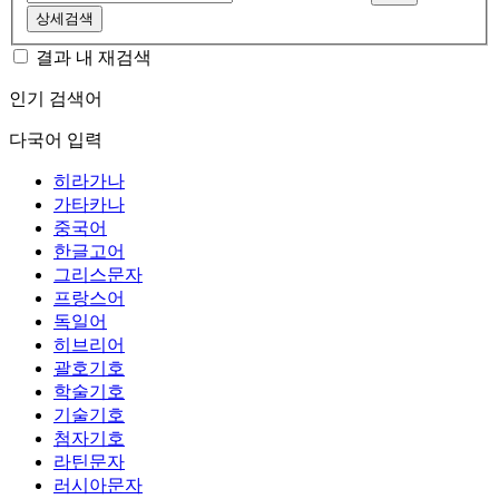
상세검색
결과 내 재검색
인기 검색어
다국어 입력
히라가나
가타카나
중국어
한글고어
그리스문자
프랑스어
독일어
히브리어
괄호기호
학술기호
기술기호
첨자기호
라틴문자
러시아문자