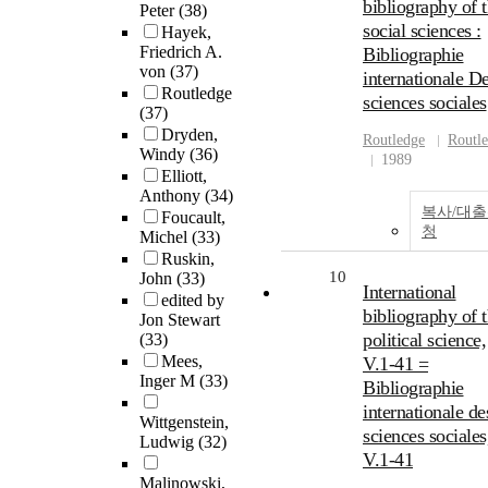
bibliography of 
Peter
(38)
social sciences :
Hayek,
Friedrich A.
Bibliographie
von
(37)
internationale D
Routledge
sciences sociales
(37)
Dryden,
Routledge
Routl
Windy
(36)
1989
Elliott,
Anthony
(34)
복사/대
Foucault,
청
Michel
(33)
Ruskin,
10
John
(33)
International
edited by
bibliography of 
Jon Stewart
political science,
(33)
Mees,
V.1-41 =
Inger M
(33)
Bibliographie
internationale de
Wittgenstein,
sciences sociales
Ludwig
(32)
V.1-41
Malinowski,