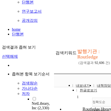
단행본
연구보고서
공개강의
home
단행본
검색결과 좁혀 보기
발행기관 :
검색키워드
Routledge
선택해제
(검색결과
92,606
건)
좁혀본 항목 보기순서
검색량순
내보내기
내책장담
가나다순
한글로보기
저자
1
정확도순
NetLibrary,
Inc
(2,330)
Routledge librar
내림차순