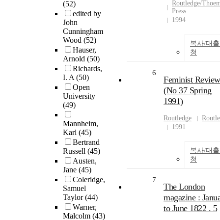
(52)
Routledge/Thoe
Press
edited by
1994
John
Cunningham
Wood
(52)
복사/대
Hauser,
청
Arnold
(50)
Richards,
6
I. A
(50)
Feminist Revie
Open
(No 37 Spring
University
1991)
(49)
Routledge
Routl
Mannheim,
1991
Karl
(45)
Bertrand
Russell
(45)
복사/대
청
Austen,
Jane
(45)
Coleridge,
7
The London
Samuel
magazine : Janu
Taylor
(44)
Warner,
to June 1822 . 5
Malcolm
(43)