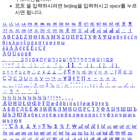
北京 을 입력하시려면
beijing
을 입력하시고 space를 누르
시면 됩니다.
ㅥ
ㅦ
ㅧ
ㅨ
ㅩ
ㅪ
ㅫ
ㅬ
ㅭ
ㅮ
ㅯ
ㅰ
ㅱ
ㅲ
ㅳ
ㅴ
ㅵ
ㅶ
ㅷ
ㅸ
ㅹ
ㅺ
ㅻ
ㅼ
ㅽ
ㅾ
ㅿ
ㆀ
ㆁ
ㆂ
ㆃ
ㆄ
ㆅ
ㆆ
ㆇ
ㆈ
ㆉ
ㆊ
ㆋ
ㆌ
ㆍ
ㆎ
Α
Β
Γ
Δ
Ε
Ζ
Η
Θ
Ι
Κ
Λ
Μ
Ν
Ξ
Ο
Π
Ρ
Σ
Τ
Υ
Φ
Χ
Ψ
Ω
α
β
γ
δ
ε
ζ
η
θ
ι
κ
λ
μ
ν
ξ
ο
π
ρ
σ
τ
υ
φ
χ
ψ
ω
á
à
Á
À
é
è
É
È
ç
Ç
ê
Ä
Ö
Ü
ä
ö
ü
ß
ְ
ֳ
ֲ
ֱ
ָ
ַ
ֵ
ֶ
ִ
ֹ
ּ
ֻ
ׂ
ׁ
ּ
ב
ה
נ
מ
צ
ת
ץ
ש
ד
ג
כ
ע
י
ח
ל
ך
ף
ק
ר
א
ט
ו
ן
ם
פ
‘
’
“
”
〔
〕
〈
〉
「
」
『
』
【
】
＂
（
）
［
］
｛
｝
±
×
÷
≠
≤
≥
∞
∴
♂
♀
∠
⊥
⌒
∂
∇
≡
≒
≪
≫
√
∽
∝
∵
∫
∬
∈
∋
⊆
⊇
⊂
⊃
∪
∩
∧
∨
￢
⇒
⇔
∀
∃
∮
∑
∏
＋
－
＜
＝
＞
、
。
·
‥
…
¨
〃
―
∥
＼
∼
´
～
ˇ
˘
˝
˚
˙
¸
˛
¡
¿
ː
！
＇
，
．
／
：
；
？
＾
＿
｀
｜
½
⅓
⅔
¼
¾
⅛
⅜
⅝
⅞
¹
²
³
⁴
ⁿ
₁
₂
₃
₄
Æ
Ð
Ħ
Ĳ
Ł
Ø
Œ
Þ
Ŧ
Ŋ
æ
đ
ð
ħ
ı
ĳ
ĸ
ŀ
ł
ø
œ
ß
þ
ŧ
ŋ
ŉ
А
Б
В
Г
Д
Е
Ё
Ж
З
И
Й
К
Л
М
Н
О
П
Р
С
Т
У
Ф
Х
Ц
Ч
Ш
Щ
Ъ
Ы
Ь
Э
Ю
Я
а
б
в
г
д
е
ё
ж
з
и
й
к
л
м
н
о
п
р
с
т
у
ф
х
ц
ч
ш
щ
ъ
ы
ь
э
ю
я
′
″
℃
Å
￠
￡
￥
¤
℉
‰
＄
％
Ｆ
￦
㎕
㎖
㎗
ℓ
㎘
㏄
㎣
㎤
㎥
㎦
㎙
㎚
㎛
㎜
㎝
㎞
㎟
㎠
㎡
㎢
㏊
㎍
㎎
㎏
㏏
㎈
㎉
㏈
㎧
㎨
㎰
㎱
㎲
㎳
㎴
㎵
㎶
㎷
㎸
㎹
㎀
㎁
㎂
㎃
㎄
㎺
㎻
㎽
㎾
㎿
㎐
㎑