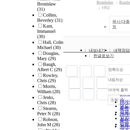
Routledge
Routl
Bronislaw
1952
(31)
Collins,
Beverley
(31)
복사/대
Kant,
청
Immanuel
(30)
Hall, Colin
Michael
(30)
내보내기
내책장담
Douglas,
한글로보기
Mary
(29)
Baugh,
Albert C
(29)
정확도순
Rowley,
내림차순
Chris
(29)
정확
Morris,
순
10개씩 출력
William
(28)
내림
인기
Jenks,
순
조회
10개
Chris
(28)
연도
출력
Stearns,
제목
Peter N
(28)
20개
저자
Robson,
출력
발행
John M
(28)
30개