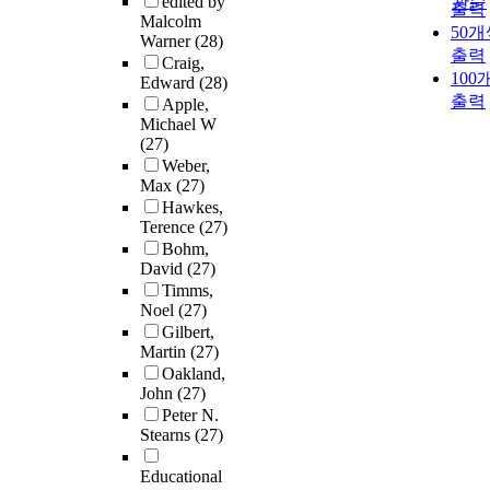
edited by
관순
출력
Malcolm
50개
Warner
(28)
출력
Craig,
100
Edward
(28)
출력
Apple,
Michael W
(27)
Weber,
Max
(27)
Hawkes,
Terence
(27)
Bohm,
David
(27)
Timms,
Noel
(27)
Gilbert,
Martin
(27)
Oakland,
John
(27)
Peter N.
Stearns
(27)
Educational