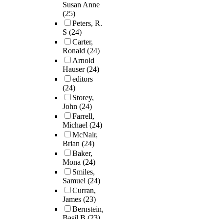
Susan Anne
(25)
Peters, R.
S
(24)
Carter,
Ronald
(24)
Arnold
Hauser
(24)
editors
(24)
Storey,
John
(24)
Farrell,
Michael
(24)
McNair,
Brian
(24)
Baker,
Mona
(24)
Smiles,
Samuel
(24)
Curran,
James
(23)
Bernstein,
Basil B
(23)