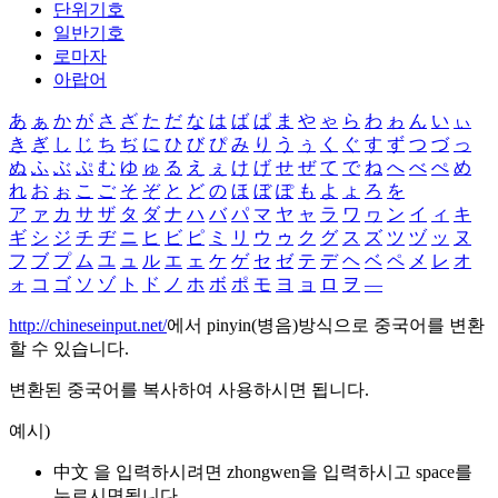
단위기호
일반기호
로마자
아랍어
あ
ぁ
か
が
さ
ざ
た
だ
な
は
ば
ぱ
ま
や
ゃ
ら
わ
ゎ
ん
い
ぃ
き
ぎ
し
じ
ち
ぢ
に
ひ
び
ぴ
み
り
う
ぅ
く
ぐ
す
ず
つ
づ
っ
ぬ
ふ
ぶ
ぷ
む
ゆ
ゅ
る
え
ぇ
け
げ
せ
ぜ
て
で
ね
へ
べ
ぺ
め
れ
お
ぉ
こ
ご
そ
ぞ
と
ど
の
ほ
ぼ
ぽ
も
よ
ょ
ろ
を
ア
ァ
カ
サ
ザ
タ
ダ
ナ
ハ
バ
パ
マ
ヤ
ャ
ラ
ワ
ヮ
ン
イ
ィ
キ
ギ
シ
ジ
チ
ヂ
ニ
ヒ
ビ
ピ
ミ
リ
ウ
ゥ
ク
グ
ス
ズ
ツ
ヅ
ッ
ヌ
フ
ブ
プ
ム
ユ
ュ
ル
エ
ェ
ケ
ゲ
セ
ゼ
テ
デ
ヘ
ベ
ペ
メ
レ
オ
ォ
コ
ゴ
ソ
ゾ
ト
ド
ノ
ホ
ボ
ポ
モ
ヨ
ョ
ロ
ヲ
―
http://chineseinput.net/
에서 pinyin(병음)방식으로 중국어를 변환
할 수 있습니다.
변환된 중국어를 복사하여 사용하시면 됩니다.
예시)
中文 을 입력하시려면
zhongwen
을 입력하시고 space를
누르시면됩니다.