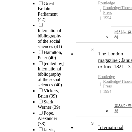
Great
Routledge
Routledge/Thoe
Britain.
Press
Parliament
1994
(42)
International
복사/대
bibliography
청
of the social
sciences
(41)
8
Hamilton,
The London
Peter
(40)
magazine : Janu
[edited by]
to June 1821 . 3
International
bibliography
Routledge
of the social
Routledge/Thoe
sciences
(40)
Press
Vickers,
1994
Brian
(39)
Stark,
복사/대
Werner
(39)
청
Pope,
Alexander
9
(38)
International
Jarvis,