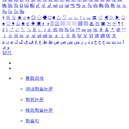
㎒
㎓
㎔
Ω
㏀
㏁
㎊
㎋
㎌
㏖
㏅
㎭
㎮
㎯
㏛
㎩
㎪
㎫
㎬
㏝
㏐
㏓
㏃
㏉
㏜
㏆
§
※
☆
★
○
●
◎
◇
◆
□
■
△
▽
→
←
↑
↓
↔
〓
◁
◀
▷
▶
♤
♠
♡
♥
♧
♣
⊙
◈
▣
◐
◑
▒
▤
▥
▨
▧
▦
▩
♨
☏
☎
☜
☞
¶
†
‡
↕
↗
↙
↖
↘
♭
♩
♪
♬
㉿
㈜
№
㏇
™
㏂
㏘
℡
＃
＆
＊
＠
ª
º
ⅰ
ⅱ
ⅲ
ⅳ
ⅴ
ⅵ
ⅶ
ⅷ
ⅸ
ⅹ
Ⅰ
Ⅱ
Ⅲ
Ⅳ
Ⅴ
Ⅵ
Ⅶ
Ⅷ
Ⅸ
Ⅹ
ا
ب
ت
ث
ج
ح
خ
د
ذ
ر
ز
س
ش
ص
ض
ط
ظ
ع
غ
ف
ق
ک
ل
م
ن
ه
و
ی
닫기
통합검색
국내학술논문
학위논문
해외학술논문
학술지