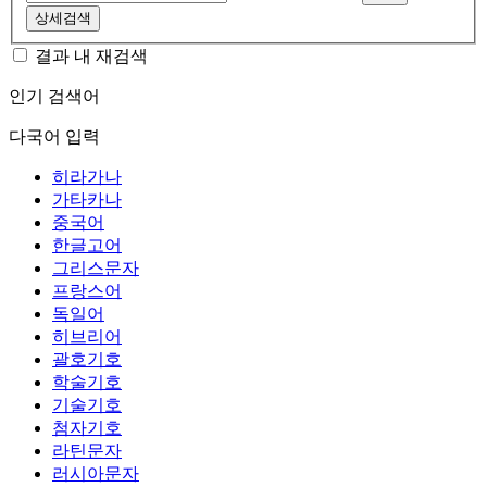
상세검색
결과 내 재검색
인기 검색어
다국어 입력
히라가나
가타카나
중국어
한글고어
그리스문자
프랑스어
독일어
히브리어
괄호기호
학술기호
기술기호
첨자기호
라틴문자
러시아문자