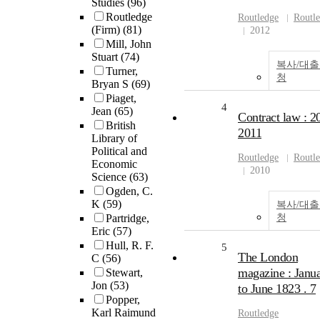
Studies
(96)
Routledge
Routledge
Routl
(Firm)
(81)
2012
Mill, John
Stuart
(74)
복사/대
Turner,
청
Bryan S
(69)
Piaget,
4
Jean
(65)
Contract law : 2
British
2011
Library of
Political and
Routledge
Routl
Economic
2010
Science
(63)
Ogden, C.
K
(59)
복사/대
Partridge,
청
Eric
(57)
Hull, R. F.
5
The London
C
(56)
magazine : Janu
Stewart,
Jon
(53)
to June 1823 . 7
Popper,
Karl Raimund
Routledge