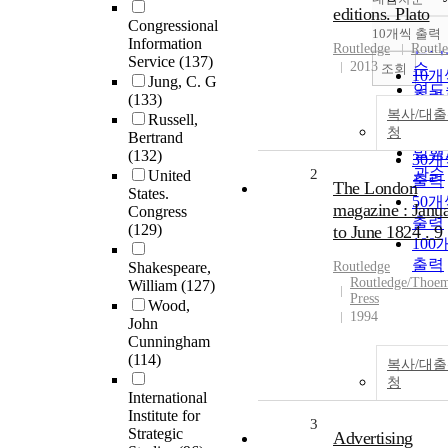
정확
editions. Plato
Congressional
순
10개씩 출력
내림
Information
인기
Routledge
Routl
Service
(137)
2013
순
조회
10개
Jung, C. G
연도
출력
(133)
제목
복사/대
20개
Russell,
저자
청
Bertrand
출력
발행
(132)
30개
관순
2
United
출력
The London
States.
50개
magazine : Janu
Congress
출력
(129)
to June 1824 . 9
100
출력
Shakespeare,
Routledge
Routledge/Thoe
William
(127)
Press
Wood,
1994
John
Cunningham
(114)
복사/대
청
International
Institute for
3
Strategic
Advertising