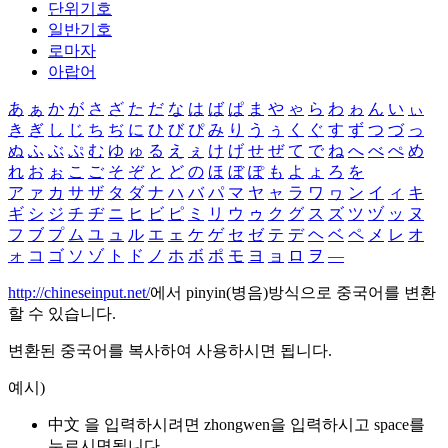
단위기호
일반기호
로마자
아랍어
あ
ぁ
か
が
さ
ざ
た
だ
な
は
ば
ぱ
ま
や
ゃ
ら
わ
ゎ
ん
い
ぃ
き
ぎ
し
じ
ち
ぢ
に
ひ
び
ぴ
み
り
う
ぅ
く
ぐ
す
ず
つ
づ
っ
ぬ
ふ
ぶ
ぷ
む
ゆ
ゅ
る
え
ぇ
け
げ
せ
ぜ
て
で
ね
へ
べ
ぺ
め
れ
お
ぉ
こ
ご
そ
ぞ
と
ど
の
ほ
ぼ
ぽ
も
よ
ょ
ろ
を
ア
ァ
カ
サ
ザ
タ
ダ
ナ
ハ
バ
パ
マ
ヤ
ャ
ラ
ワ
ヮ
ン
イ
ィ
キ
ギ
シ
ジ
チ
ヂ
ニ
ヒ
ビ
ピ
ミ
リ
ウ
ゥ
ク
グ
ス
ズ
ツ
ヅ
ッ
ヌ
フ
ブ
プ
ム
ユ
ュ
ル
エ
ェ
ケ
ゲ
セ
ゼ
テ
デ
ヘ
ベ
ペ
メ
レ
オ
ォ
コ
ゴ
ソ
ゾ
ト
ド
ノ
ホ
ボ
ポ
モ
ヨ
ョ
ロ
ヲ
―
http://chineseinput.net/
에서 pinyin(병음)방식으로 중국어를 변환
할 수 있습니다.
변환된 중국어를 복사하여 사용하시면 됩니다.
예시)
中文 을 입력하시려면
zhongwen
을 입력하시고 space를
누르시면됩니다.