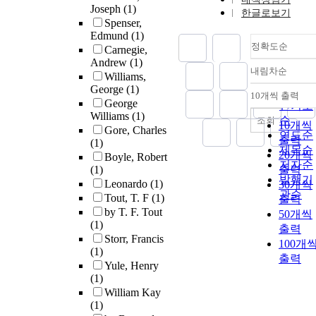
Joseph
(1)
한글로보기
Spenser,
Edmund
(1)
정확도순
Carnegie,
Andrew
(1)
내림차순
정확도
Williams,
George
(1)
순
10개씩 출력
내림차
George
인기도
Williams
(1)
순
조회
10개씩
Gore, Charles
연도순
출력
(1)
제목순
20개씩
Boyle, Robert
저자순
(1)
출력
발행기
Leonardo
(1)
30개씩
관순
Tout, T. F
(1)
출력
by T. F. Tout
50개씩
(1)
출력
Storr, Francis
100개
(1)
출력
Yule, Henry
(1)
William Kay
(1)