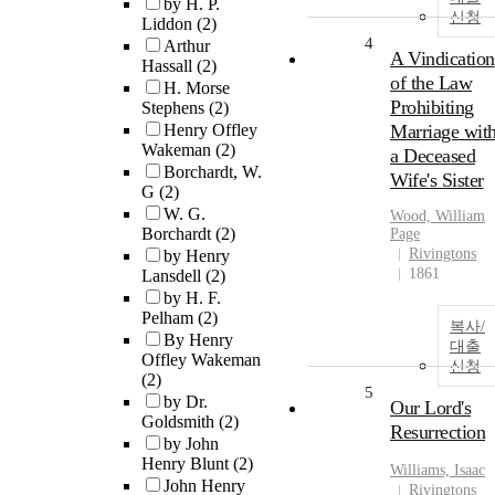
by H. P.
신청
Liddon
(2)
4
Arthur
A Vindication
Hassall
(2)
of the Law
H. Morse
Prohibiting
Stephens
(2)
Henry Offley
Marriage wit
Wakeman
(2)
a Deceased
Borchardt, W.
Wife's Sister
G
(2)
W. G.
Wood, William
Borchardt
(2)
Page
Rivingtons
by Henry
1861
Lansdell
(2)
by H. F.
Pelham
(2)
복사/
By Henry
대출
Offley Wakeman
신청
(2)
5
by Dr.
Our Lord's
Goldsmith
(2)
Resurrection
by John
Henry Blunt
(2)
Williams, Isaac
John Henry
Rivingtons