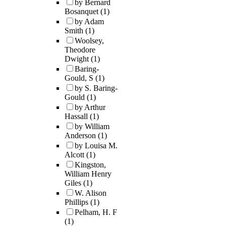
by Bernard
Bosanquet
(1)
by Adam
Smith
(1)
Woolsey,
Theodore
Dwight
(1)
Baring-
Gould, S
(1)
by S. Baring-
Gould
(1)
by Arthur
Hassall
(1)
by William
Anderson
(1)
by Louisa M.
Alcott
(1)
Kingston,
William Henry
Giles
(1)
W. Alison
Phillips
(1)
Pelham, H. F
(1)