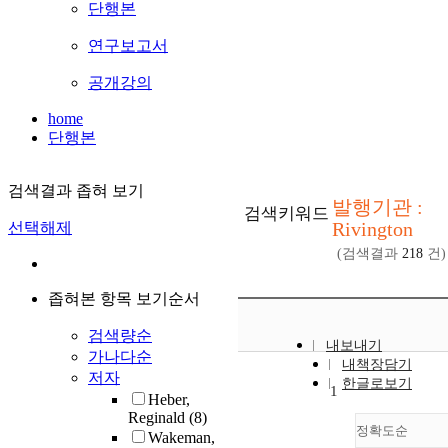
단행본
연구보고서
공개강의
home
단행본
검색결과 좁혀 보기
발행기관 :
검색키워드
Rivington
선택해제
(검색결과
218
건)
좁혀본 항목 보기순서
검색량순
내보내기
가나다순
내책장담기
저자
한글로보기
1
Heber,
Reginald
(8)
정확도순
Wakeman,