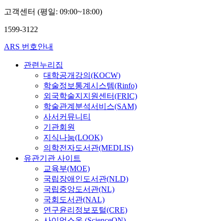
고객센터 (평일: 09:00~18:00)
1599-3122
ARS 번호안내
관련누리집
대학공개강의(KOCW)
학술정보통계시스템(Rinfo)
외국학술지지원센터(FRIC)
학술관계분석서비스(SAM)
사서커뮤니티
기관회원
지식나눔(LOOK)
의학전자도서관(MEDLIS)
유관기관 사이트
교육부(MOE)
국립장애인도서관(NLD)
국립중앙도서관(NL)
국회도서관(NAL)
연구윤리정보포털(CRE)
사이언스온 (ScienceON)