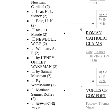
Newman,
1873
Cardinal
(2)
Lear, H. L.
복사/
Sidney
(2)
대출
Bate, H. N
신청
(2)
6
by J. H.
ROMAN
Maude
(2)
CATHOLIC
NEWBOLT,
CLAIMS
W.C.E
(2)
Whitham, A.
Gore, Charles
R
(2)
RIVINGTON
by HENRY
1889
OFFLEY
WAKEMAN
(2)
by Samuel
복사/
Mossman
(2)
대출
By
신청
Wordsworth
(2)
7
Maitland,
VOICES OF
Samuel Roffey
COMFORT
(2)
육군사관학
Fosbery, Thoma
Vincent
교
(1)