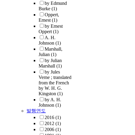
by Edmund
Burke
(1)
Oppert,
Ernest
(1)
by Ernest
Oppert
(1)
A. H.
Johnson
(1)
Marshall,
Julian
(1)
by Julian
Marshall
(1)
by Jules
Verne ; translated
from the French
by W. H. G.
Kingston
(1)
by A. H.
Johnson
(1)
발행연도
2016
(1)
2012
(1)
2006
(1)