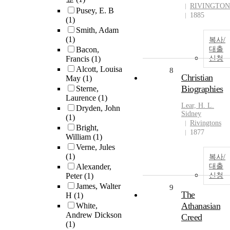
RIVINGTON
Pusey, E. B
1885
(1)
Smith, Adam
(1)
복사/
Bacon,
대출
Francis
(1)
신청
Alcott, Louisa
8
Christian
May
(1)
Biographies
Sterne,
Laurence
(1)
Lear, H. L.
Dryden, John
Sidney
(1)
Rivingtons
Bright,
1877
William
(1)
Verne, Jules
(1)
복사/
Alexander,
대출
Peter
(1)
신청
James, Walter
9
The
H
(1)
Athanasian
White,
Andrew Dickson
Creed
(1)