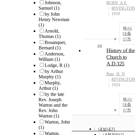
Johnson,
BURN, A.E
Samuel
(1)
RIVINGTON
by John
1918
Henry Newman
(1)
복사/
Arnold,
대출
Thomas
(1)
신청
Bosanquet,
10
Bernard
(1)
History of the
Anderson,
Church to
William
(1)
A.D.325
Lodge, R
(1)
by Arthur
Bate, H. N
Murphy
(1)
RIVINGTON
Murphy,
1924
Arthur
(1)
by the late
Rev. Joseph
복사/
Warton and the
대출
Rev. John
신청
Warton
(1)
Warton, John
(1)
내보내기
Warton,
내책장담기