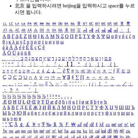
北京 을 입력하시려면
beijing
을 입력하시고 space를 누르
시면 됩니다.
ㅥ
ㅦ
ㅧ
ㅨ
ㅩ
ㅪ
ㅫ
ㅬ
ㅭ
ㅮ
ㅯ
ㅰ
ㅱ
ㅲ
ㅳ
ㅴ
ㅵ
ㅶ
ㅷ
ㅸ
ㅹ
ㅺ
ㅻ
ㅼ
ㅽ
ㅾ
ㅿ
ㆀ
ㆁ
ㆂ
ㆃ
ㆄ
ㆅ
ㆆ
ㆇ
ㆈ
ㆉ
ㆊ
ㆋ
ㆌ
ㆍ
ㆎ
Α
Β
Γ
Δ
Ε
Ζ
Η
Θ
Ι
Κ
Λ
Μ
Ν
Ξ
Ο
Π
Ρ
Σ
Τ
Υ
Φ
Χ
Ψ
Ω
α
β
γ
δ
ε
ζ
η
θ
ι
κ
λ
μ
ν
ξ
ο
π
ρ
σ
τ
υ
φ
χ
ψ
ω
á
à
Á
À
é
è
É
È
ç
Ç
ê
Ä
Ö
Ü
ä
ö
ü
ß
ְ
ֳ
ֲ
ֱ
ָ
ַ
ֵ
ֶ
ִ
ֹ
ּ
ֻ
ׂ
ׁ
ּ
ב
ה
נ
מ
צ
ת
ץ
ש
ד
ג
כ
ע
י
ח
ל
ך
ף
ק
ר
א
ט
ו
ן
ם
פ
‘
’
“
”
〔
〕
〈
〉
「
」
『
』
【
】
＂
（
）
［
］
｛
｝
±
×
÷
≠
≤
≥
∞
∴
♂
♀
∠
⊥
⌒
∂
∇
≡
≒
≪
≫
√
∽
∝
∵
∫
∬
∈
∋
⊆
⊇
⊂
⊃
∪
∩
∧
∨
￢
⇒
⇔
∀
∃
∮
∑
∏
＋
－
＜
＝
＞
、
。
·
‥
…
¨
〃
―
∥
＼
∼
´
～
ˇ
˘
˝
˚
˙
¸
˛
¡
¿
ː
！
＇
，
．
／
：
；
？
＾
＿
｀
｜
½
⅓
⅔
¼
¾
⅛
⅜
⅝
⅞
¹
²
³
⁴
ⁿ
₁
₂
₃
₄
Æ
Ð
Ħ
Ĳ
Ł
Ø
Œ
Þ
Ŧ
Ŋ
æ
đ
ð
ħ
ı
ĳ
ĸ
ŀ
ł
ø
œ
ß
þ
ŧ
ŋ
ŉ
А
Б
В
Г
Д
Е
Ё
Ж
З
И
Й
К
Л
М
Н
О
П
Р
С
Т
У
Ф
Х
Ц
Ч
Ш
Щ
Ъ
Ы
Ь
Э
Ю
Я
а
б
в
г
д
е
ё
ж
з
и
й
к
л
м
н
о
п
р
с
т
у
ф
х
ц
ч
ш
щ
ъ
ы
ь
э
ю
я
′
″
℃
Å
￠
￡
￥
¤
℉
‰
＄
％
Ｆ
￦
㎕
㎖
㎗
ℓ
㎘
㏄
㎣
㎤
㎥
㎦
㎙
㎚
㎛
㎜
㎝
㎞
㎟
㎠
㎡
㎢
㏊
㎍
㎎
㎏
㏏
㎈
㎉
㏈
㎧
㎨
㎰
㎱
㎲
㎳
㎴
㎵
㎶
㎷
㎸
㎹
㎀
㎁
㎂
㎃
㎄
㎺
㎻
㎽
㎾
㎿
㎐
㎑