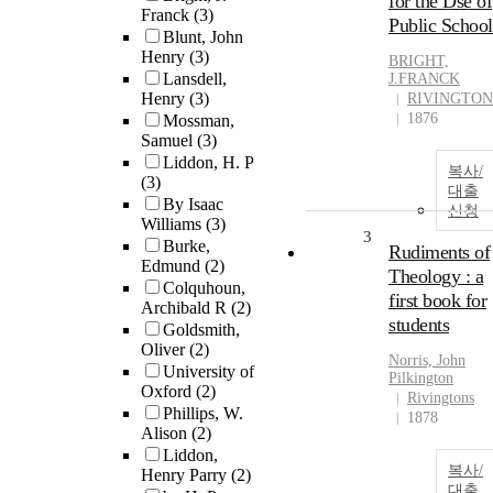
for the Dse of
Franck
(3)
Public School
Blunt, John
Henry
(3)
BRIGHT,
Lansdell,
J.FRANCK
Henry
(3)
RIVINGTON
1876
Mossman,
Samuel
(3)
Liddon, H. P
복사/
(3)
대출
By Isaac
신청
Williams
(3)
3
Burke,
Rudiments of
Edmund
(2)
Theology : a
Colquhoun,
first book for
Archibald R
(2)
students
Goldsmith,
Oliver
(2)
Norris, John
University of
Pilkington
Oxford
(2)
Rivingtons
Phillips, W.
1878
Alison
(2)
Liddon,
복사/
Henry Parry
(2)
대출