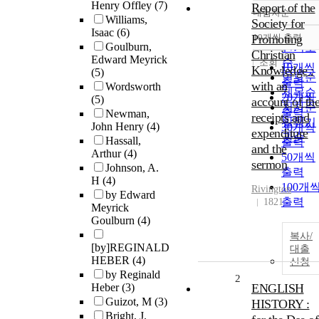
Henry Offley
(7)
Report of the
내림차순
정확도
Williams,
Society for
Isaac
(6)
순
Promoting
10개씩 출력
내림차
Goulburn,
인기도
Christian
Edward Meyrick
순
조회
10개씩
Knowledge :
(5)
연도순
출력
with an
Wordsworth
제목순
20개씩
(5)
account of th
저자순
출력
Newman,
receipts and
발행기
John Henry
(4)
30개씩
expenditure
관순
Hassall,
출력
and the
Arthur
(4)
50개씩
sermon
Johnson, A.
출력
H
(4)
100개
Rivington
by Edward
출력
1821
Meyrick
Goulburn
(4)
복사/
[by]REGINALD
대출
HEBER
(4)
신청
by Reginald
2
Heber
(3)
ENGLISH
Guizot, M
(3)
HISTORY :
Bright, J.