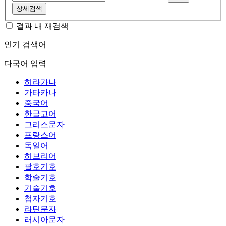
상세검색
결과 내 재검색
인기 검색어
다국어 입력
히라가나
가타카나
중국어
한글고어
그리스문자
프랑스어
독일어
히브리어
괄호기호
학술기호
기술기호
첨자기호
라틴문자
러시아문자