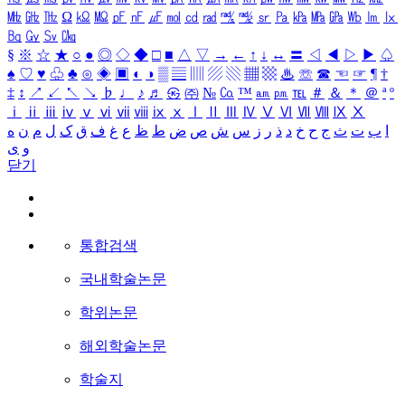
㎒
㎓
㎔
Ω
㏀
㏁
㎊
㎋
㎌
㏖
㏅
㎭
㎮
㎯
㏛
㎩
㎪
㎫
㎬
㏝
㏐
㏓
㏃
㏉
㏜
㏆
§
※
☆
★
○
●
◎
◇
◆
□
■
△
▽
→
←
↑
↓
↔
〓
◁
◀
▷
▶
♤
♠
♡
♥
♧
♣
⊙
◈
▣
◐
◑
▒
▤
▥
▨
▧
▦
▩
♨
☏
☎
☜
☞
¶
†
‡
↕
↗
↙
↖
↘
♭
♩
♪
♬
㉿
㈜
№
㏇
™
㏂
㏘
℡
＃
＆
＊
＠
ª
º
ⅰ
ⅱ
ⅲ
ⅳ
ⅴ
ⅵ
ⅶ
ⅷ
ⅸ
ⅹ
Ⅰ
Ⅱ
Ⅲ
Ⅳ
Ⅴ
Ⅵ
Ⅶ
Ⅷ
Ⅸ
Ⅹ
ا
ب
ت
ث
ج
ح
خ
د
ذ
ر
ز
س
ش
ص
ض
ط
ظ
ع
غ
ف
ق
ک
ل
م
ن
ه
و
ی
닫기
통합검색
국내학술논문
학위논문
해외학술논문
학술지