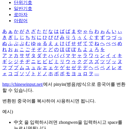
단위기호
일반기호
로마자
아랍어
あ
ぁ
か
が
さ
ざ
た
だ
な
は
ば
ぱ
ま
や
ゃ
ら
わ
ゎ
ん
い
ぃ
き
ぎ
し
じ
ち
ぢ
に
ひ
び
ぴ
み
り
う
ぅ
く
ぐ
す
ず
つ
づ
っ
ぬ
ふ
ぶ
ぷ
む
ゆ
ゅ
る
え
ぇ
け
げ
せ
ぜ
て
で
ね
へ
べ
ぺ
め
れ
お
ぉ
こ
ご
そ
ぞ
と
ど
の
ほ
ぼ
ぽ
も
よ
ょ
ろ
を
ア
ァ
カ
サ
ザ
タ
ダ
ナ
ハ
バ
パ
マ
ヤ
ャ
ラ
ワ
ヮ
ン
イ
ィ
キ
ギ
シ
ジ
チ
ヂ
ニ
ヒ
ビ
ピ
ミ
リ
ウ
ゥ
ク
グ
ス
ズ
ツ
ヅ
ッ
ヌ
フ
ブ
プ
ム
ユ
ュ
ル
エ
ェ
ケ
ゲ
セ
ゼ
テ
デ
ヘ
ベ
ペ
メ
レ
オ
ォ
コ
ゴ
ソ
ゾ
ト
ド
ノ
ホ
ボ
ポ
モ
ヨ
ョ
ロ
ヲ
―
http://chineseinput.net/
에서 pinyin(병음)방식으로 중국어를 변환
할 수 있습니다.
변환된 중국어를 복사하여 사용하시면 됩니다.
예시)
中文 을 입력하시려면
zhongwen
을 입력하시고 space를
누르시면됩니다.