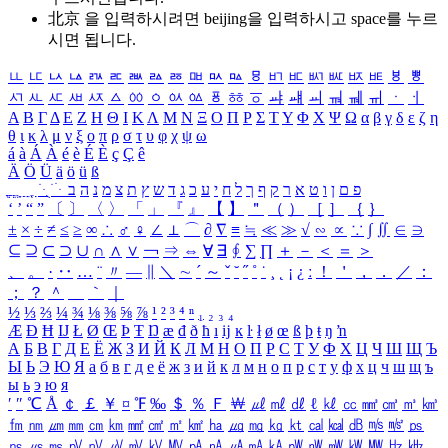
北京 을 입력하시려면
beijing
을 입력하시고 space를 누르
시면 됩니다.
ㅥ
ㅦ
ㅧ
ㅨ
ㅩ
ㅪ
ㅫ
ㅬ
ㅭ
ㅮ
ㅯ
ㅰ
ㅱ
ㅲ
ㅳ
ㅴ
ㅵ
ㅶ
ㅷ
ㅸ
ㅹ
ㅺ
ㅻ
ㅼ
ㅽ
ㅾ
ㅿ
ㆀ
ㆁ
ㆂ
ㆃ
ㆄ
ㆅ
ㆆ
ㆇ
ㆈ
ㆉ
ㆊ
ㆋ
ㆌ
ㆍ
ㆎ
Α
Β
Γ
Δ
Ε
Ζ
Η
Θ
Ι
Κ
Λ
Μ
Ν
Ξ
Ο
Π
Ρ
Σ
Τ
Υ
Φ
Χ
Ψ
Ω
α
β
γ
δ
ε
ζ
η
θ
ι
κ
λ
μ
ν
ξ
ο
π
ρ
σ
τ
υ
φ
χ
ψ
ω
á
à
Á
À
é
è
É
È
ç
Ç
ê
Ä
Ö
Ü
ä
ö
ü
ß
ְ
ֳ
ֲ
ֱ
ָ
ַ
ֵ
ֶ
ִ
ֹ
ּ
ֻ
ׂ
ׁ
ּ
ב
ה
נ
מ
צ
ת
ץ
ש
ד
ג
כ
ע
י
ח
ל
ך
ף
ק
ר
א
ט
ו
ן
ם
פ
‘
’
“
”
〔
〕
〈
〉
「
」
『
』
【
】
＂
（
）
［
］
｛
｝
±
×
÷
≠
≤
≥
∞
∴
♂
♀
∠
⊥
⌒
∂
∇
≡
≒
≪
≫
√
∽
∝
∵
∫
∬
∈
∋
⊆
⊇
⊂
⊃
∪
∩
∧
∨
￢
⇒
⇔
∀
∃
∮
∑
∏
＋
－
＜
＝
＞
、
。
·
‥
…
¨
〃
―
∥
＼
∼
´
～
ˇ
˘
˝
˚
˙
¸
˛
¡
¿
ː
！
＇
，
．
／
：
；
？
＾
＿
｀
｜
½
⅓
⅔
¼
¾
⅛
⅜
⅝
⅞
¹
²
³
⁴
ⁿ
₁
₂
₃
₄
Æ
Ð
Ħ
Ĳ
Ł
Ø
Œ
Þ
Ŧ
Ŋ
æ
đ
ð
ħ
ı
ĳ
ĸ
ŀ
ł
ø
œ
ß
þ
ŧ
ŋ
ŉ
А
Б
В
Г
Д
Е
Ё
Ж
З
И
Й
К
Л
М
Н
О
П
Р
С
Т
У
Ф
Х
Ц
Ч
Ш
Щ
Ъ
Ы
Ь
Э
Ю
Я
а
б
в
г
д
е
ё
ж
з
и
й
к
л
м
н
о
п
р
с
т
у
ф
х
ц
ч
ш
щ
ъ
ы
ь
э
ю
я
′
″
℃
Å
￠
￡
￥
¤
℉
‰
＄
％
Ｆ
￦
㎕
㎖
㎗
ℓ
㎘
㏄
㎣
㎤
㎥
㎦
㎙
㎚
㎛
㎜
㎝
㎞
㎟
㎠
㎡
㎢
㏊
㎍
㎎
㎏
㏏
㎈
㎉
㏈
㎧
㎨
㎰
㎱
㎲
㎳
㎴
㎵
㎶
㎷
㎸
㎹
㎀
㎁
㎂
㎃
㎄
㎺
㎻
㎽
㎾
㎿
㎐
㎑