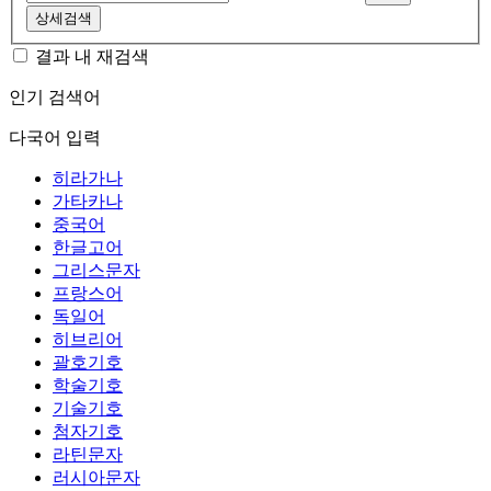
상세검색
결과 내 재검색
인기 검색어
다국어 입력
히라가나
가타카나
중국어
한글고어
그리스문자
프랑스어
독일어
히브리어
괄호기호
학술기호
기술기호
첨자기호
라틴문자
러시아문자