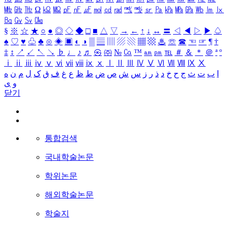
㎒
㎓
㎔
Ω
㏀
㏁
㎊
㎋
㎌
㏖
㏅
㎭
㎮
㎯
㏛
㎩
㎪
㎫
㎬
㏝
㏐
㏓
㏃
㏉
㏜
㏆
§
※
☆
★
○
●
◎
◇
◆
□
■
△
▽
→
←
↑
↓
↔
〓
◁
◀
▷
▶
♤
♠
♡
♥
♧
♣
⊙
◈
▣
◐
◑
▒
▤
▥
▨
▧
▦
▩
♨
☏
☎
☜
☞
¶
†
‡
↕
↗
↙
↖
↘
♭
♩
♪
♬
㉿
㈜
№
㏇
™
㏂
㏘
℡
＃
＆
＊
＠
ª
º
ⅰ
ⅱ
ⅲ
ⅳ
ⅴ
ⅵ
ⅶ
ⅷ
ⅸ
ⅹ
Ⅰ
Ⅱ
Ⅲ
Ⅳ
Ⅴ
Ⅵ
Ⅶ
Ⅷ
Ⅸ
Ⅹ
ا
ب
ت
ث
ج
ح
خ
د
ذ
ر
ز
س
ش
ص
ض
ط
ظ
ع
غ
ف
ق
ک
ل
م
ن
ه
و
ی
닫기
통합검색
국내학술논문
학위논문
해외학술논문
학술지