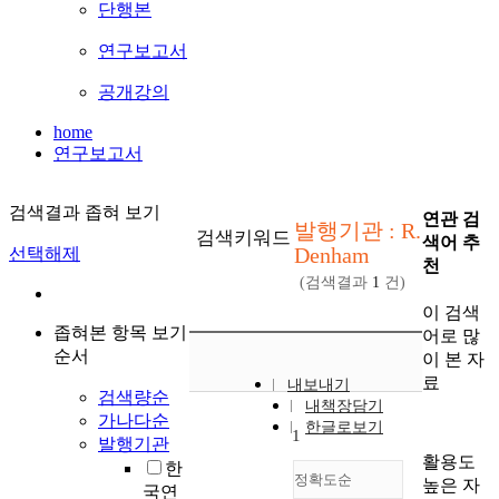
단행본
연구보고서
공개강의
home
연구보고서
검색결과 좁혀 보기
연관 검
발행기관 : R.
검색키워드
색어 추
Denham
선택해제
천
(검색결과
1
건)
이 검색
좁혀본 항목 보기
어로 많
순서
이 본 자
료
내보내기
검색량순
내책장담기
가나다순
한글로보기
1
발행기관
활용도
한
정확도순
높은 자
국연