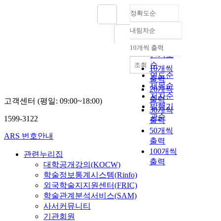
정확도순
내림차순
정확도
순
10개씩 출력
내림차순
인기도
순
조회
10개씩
연도순
출력
제목순
20개씩
저자순
출력
고객센터 (평일: 09:00~18:00)
발행기
30개씩
관순
1599-3122
출력
50개씩
ARS 번호안내
출력
100개씩
관련누리집
출력
대학공개강의(KOCW)
학술정보통계시스템(Rinfo)
외국학술지지원센터(FRIC)
학술관계분석서비스(SAM)
사서커뮤니티
기관회원