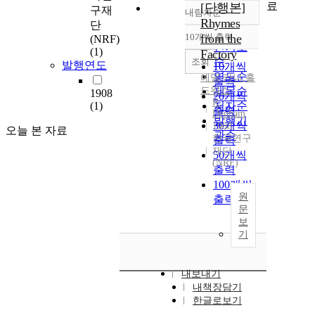
료
[단행본]
구재
내림차순
정확도
Rhymes
단
순
10개씩 출력
from the
(NRF)
내림차순
인기도
(1)
Factory
순
조회
발행연도
10개씩
연도순
에델
,
카니
,
홀
출력
드워스
제목순
1908
20개씩
R.
(1)
저자순
출력
Denham
발행기
30개씩
1908
오늘 본 자료
관순
한국연구
출력
재단
50개씩
(NRF)
출력
100개씩
원
출력
문
보
기
내보내기
내책장담기
한글로보기