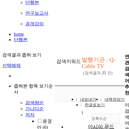
단행본
연구보고서
공개강의
home
단행본
검색결과 좁혀 보기
발행기관 : Q-
검색키워드
Cable TV
선택해제
(검색결과
25
건)
좁혀본 항목 보기순
서
내보내기
내책장담기
검색량순
한글로보기
가나다순
1
저자
정확도순
윤경
아시아 푸드
아
(6)
내림차순