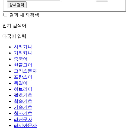
상세검색
결과 내 재검색
인기 검색어
다국어 입력
히라가나
가타카나
중국어
한글고어
그리스문자
프랑스어
독일어
히브리어
괄호기호
학술기호
기술기호
첨자기호
라틴문자
러시아문자