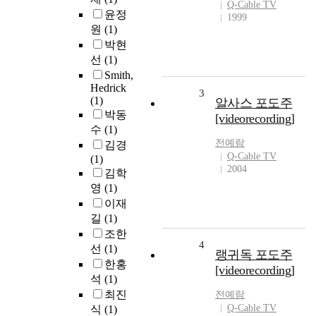
Q-Cable TV
윤정
1999
원
(1)
박현
선
(1)
Smith,
Hedrick
3
(1)
알사스 포도주
박동
[videorecording]
수
(1)
전예람
김경
Q-Cable TV
(1)
2004
김학
영
(1)
이재
길
(1)
조한
4
선
(1)
랭귀독 포도주
한홍
[videorecording]
석
(1)
최진
전예람
Q-Cable TV
식
(1)