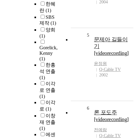
2004
한혜
란
(1)
SBS
제작
(1)
양희
5
(1)
문제아 길들이
기
Gorelick,
[videorecording]
Kenny
(1)
윤정원
한홍
Q-Cable TV
석 연출
2002
(1)
이각
로 연출
(1)
이각
6
로
(1)
론 포도주
이창
[videorecording]
재 연출
(1)
전예람
에센
Q-Cable TV