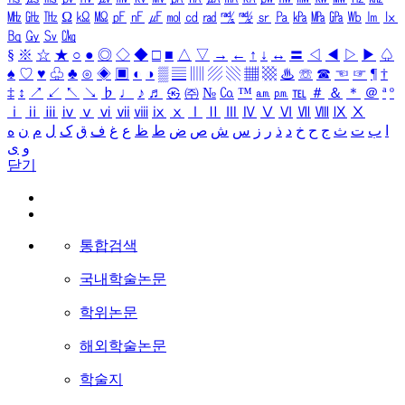
㎒
㎓
㎔
Ω
㏀
㏁
㎊
㎋
㎌
㏖
㏅
㎭
㎮
㎯
㏛
㎩
㎪
㎫
㎬
㏝
㏐
㏓
㏃
㏉
㏜
㏆
§
※
☆
★
○
●
◎
◇
◆
□
■
△
▽
→
←
↑
↓
↔
〓
◁
◀
▷
▶
♤
♠
♡
♥
♧
♣
⊙
◈
▣
◐
◑
▒
▤
▥
▨
▧
▦
▩
♨
☏
☎
☜
☞
¶
†
‡
↕
↗
↙
↖
↘
♭
♩
♪
♬
㉿
㈜
№
㏇
™
㏂
㏘
℡
＃
＆
＊
＠
ª
º
ⅰ
ⅱ
ⅲ
ⅳ
ⅴ
ⅵ
ⅶ
ⅷ
ⅸ
ⅹ
Ⅰ
Ⅱ
Ⅲ
Ⅳ
Ⅴ
Ⅵ
Ⅶ
Ⅷ
Ⅸ
Ⅹ
ا
ب
ت
ث
ج
ح
خ
د
ذ
ر
ز
س
ش
ص
ض
ط
ظ
ع
غ
ف
ق
ک
ل
م
ن
ه
و
ی
닫기
통합검색
국내학술논문
학위논문
해외학술논문
학술지