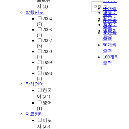
프로듀
인기도
서
(1)
순
조회
10개씩
발행연도
연도순
출력
2004
제목순
20개씩
(7)
저자순
출력
2003
발행기
30개씩
(2)
관순
출력
2002
50개씩
(3)
출력
2000
(2)
100개씩
1999
출력
(9)
1998
(2)
작성언어
한국
어
(24)
영어
(1)
자료형태
비도
서
(25)