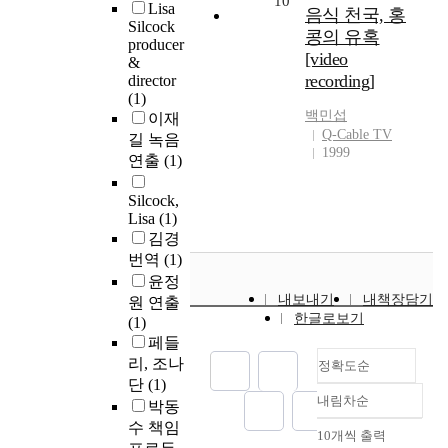
10
Lisa
음식 천국, 홍
Silcock
콩의 유혹
producer
[video
&
recording]
director
(1)
백민섭
이재
Q-Cable TV
길 녹음
1999
연출
(1)
Silcock,
Lisa
(1)
김경
번역
(1)
윤정
내보내기
내책장담기
원 연출
한글로보기
(1)
페들
리, 조나
정확도순
단
(1)
내림차순
박동
정확도
수 책임
순
10개씩 출력
내림차순