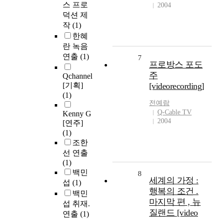
스 프로
2004
덕션 제
작
(1)
한혜
란 녹음
연출
(1)
7
프로방스 포도
주
Qchannel
[기획]
[videorecording]
(1)
전예람
Q-Cable TV
Kenny G
2004
[연주]
(1)
조한
선 연출
(1)
백민
8
세계의 가정 :
섭
(1)
행복의 조건 .
백민
마지막 편 , 뉴
섭 취재.
질랜드 [video
연출
(1)