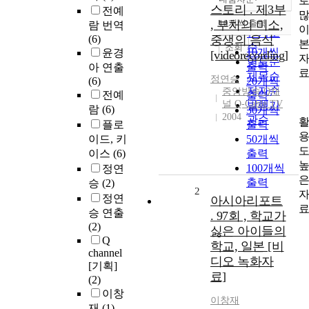
정확도
스토리 . 제3부
전예
순
, 부처의 미소,
10개씩 출력
람 번역
내림차순
인기도
(6)
중생의 음식
순
조회
10개씩
윤경
[videorecording]
연도순
출력
아 연출
제목순
정연승
(6)
20개씩
저자순
중앙방송 Q채
전예
출력
널 Q-Cable TV
발행기
람
(6)
30개씩
2004
관순
플로
출력
이드, 키
50개씩
이스
(6)
출력
100개씩
정연
출력
승
(2)
2
정연
아시아리포트
승 연출
. 97회 , 학교가
(2)
싫은 아이들의
Q
학교, 일본 [비
channel
디오 녹화자
[기획]
료]
(2)
이창
이창재
재
(1)