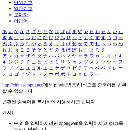
단위기호
일반기호
로마자
아랍어
あ
ぁ
か
が
さ
ざ
た
だ
な
は
ば
ぱ
ま
や
ゃ
ら
わ
ゎ
ん
い
ぃ
き
ぎ
し
じ
ち
ぢ
に
ひ
び
ぴ
み
り
う
ぅ
く
ぐ
す
ず
つ
づ
っ
ぬ
ふ
ぶ
ぷ
む
ゆ
ゅ
る
え
ぇ
け
げ
せ
ぜ
て
で
ね
へ
べ
ぺ
め
れ
お
ぉ
こ
ご
そ
ぞ
と
ど
の
ほ
ぼ
ぽ
も
よ
ょ
ろ
を
ア
ァ
カ
サ
ザ
タ
ダ
ナ
ハ
バ
パ
マ
ヤ
ャ
ラ
ワ
ヮ
ン
イ
ィ
キ
ギ
シ
ジ
チ
ヂ
ニ
ヒ
ビ
ピ
ミ
リ
ウ
ゥ
ク
グ
ス
ズ
ツ
ヅ
ッ
ヌ
フ
ブ
プ
ム
ユ
ュ
ル
エ
ェ
ケ
ゲ
セ
ゼ
テ
デ
ヘ
ベ
ペ
メ
レ
オ
ォ
コ
ゴ
ソ
ゾ
ト
ド
ノ
ホ
ボ
ポ
モ
ヨ
ョ
ロ
ヲ
―
http://chineseinput.net/
에서 pinyin(병음)방식으로 중국어를 변환
할 수 있습니다.
변환된 중국어를 복사하여 사용하시면 됩니다.
예시)
中文 을 입력하시려면
zhongwen
을 입력하시고 space를
누르시면됩니다.