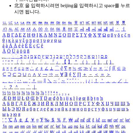
北京 을 입력하시려면
beijing
을 입력하시고 space를 누르
시면 됩니다.
ㅥ
ㅦ
ㅧ
ㅨ
ㅩ
ㅪ
ㅫ
ㅬ
ㅭ
ㅮ
ㅯ
ㅰ
ㅱ
ㅲ
ㅳ
ㅴ
ㅵ
ㅶ
ㅷ
ㅸ
ㅹ
ㅺ
ㅻ
ㅼ
ㅽ
ㅾ
ㅿ
ㆀ
ㆁ
ㆂ
ㆃ
ㆄ
ㆅ
ㆆ
ㆇ
ㆈ
ㆉ
ㆊ
ㆋ
ㆌ
ㆍ
ㆎ
Α
Β
Γ
Δ
Ε
Ζ
Η
Θ
Ι
Κ
Λ
Μ
Ν
Ξ
Ο
Π
Ρ
Σ
Τ
Υ
Φ
Χ
Ψ
Ω
α
β
γ
δ
ε
ζ
η
θ
ι
κ
λ
μ
ν
ξ
ο
π
ρ
σ
τ
υ
φ
χ
ψ
ω
á
à
Á
À
é
è
É
È
ç
Ç
ê
Ä
Ö
Ü
ä
ö
ü
ß
ְ
ֳ
ֲ
ֱ
ָ
ַ
ֵ
ֶ
ִ
ֹ
ּ
ֻ
ׂ
ׁ
ּ
ב
ה
נ
מ
צ
ת
ץ
ש
ד
ג
כ
ע
י
ח
ל
ך
ף
ק
ר
א
ט
ו
ן
ם
פ
‘
’
“
”
〔
〕
〈
〉
「
」
『
』
【
】
＂
（
）
［
］
｛
｝
±
×
÷
≠
≤
≥
∞
∴
♂
♀
∠
⊥
⌒
∂
∇
≡
≒
≪
≫
√
∽
∝
∵
∫
∬
∈
∋
⊆
⊇
⊂
⊃
∪
∩
∧
∨
￢
⇒
⇔
∀
∃
∮
∑
∏
＋
－
＜
＝
＞
、
。
·
‥
…
¨
〃
―
∥
＼
∼
´
～
ˇ
˘
˝
˚
˙
¸
˛
¡
¿
ː
！
＇
，
．
／
：
；
？
＾
＿
｀
｜
½
⅓
⅔
¼
¾
⅛
⅜
⅝
⅞
¹
²
³
⁴
ⁿ
₁
₂
₃
₄
Æ
Ð
Ħ
Ĳ
Ł
Ø
Œ
Þ
Ŧ
Ŋ
æ
đ
ð
ħ
ı
ĳ
ĸ
ŀ
ł
ø
œ
ß
þ
ŧ
ŋ
ŉ
А
Б
В
Г
Д
Е
Ё
Ж
З
И
Й
К
Л
М
Н
О
П
Р
С
Т
У
Ф
Х
Ц
Ч
Ш
Щ
Ъ
Ы
Ь
Э
Ю
Я
а
б
в
г
д
е
ё
ж
з
и
й
к
л
м
н
о
п
р
с
т
у
ф
х
ц
ч
ш
щ
ъ
ы
ь
э
ю
я
′
″
℃
Å
￠
￡
￥
¤
℉
‰
＄
％
Ｆ
￦
㎕
㎖
㎗
ℓ
㎘
㏄
㎣
㎤
㎥
㎦
㎙
㎚
㎛
㎜
㎝
㎞
㎟
㎠
㎡
㎢
㏊
㎍
㎎
㎏
㏏
㎈
㎉
㏈
㎧
㎨
㎰
㎱
㎲
㎳
㎴
㎵
㎶
㎷
㎸
㎹
㎀
㎁
㎂
㎃
㎄
㎺
㎻
㎽
㎾
㎿
㎐
㎑