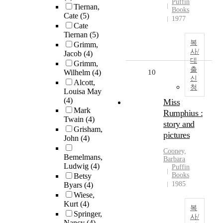
Puffin
Tiernan,
Books
Cate
(5)
1977
Cate
Tiernan
(5)
복
Grimm,
사/
Jacob
(4)
대
Grimm,
출
Wilhelm
(4)
10
신
Alcott,
청
Louisa May
(4)
Miss
Mark
Rumphius :
Twain
(4)
story and
Grisham,
pictures
John
(4)
Cooney,
Bemelmans,
Barbara
Ludwig
(4)
Puffin
Books
Betsy
1985
Byars
(4)
Wiese,
Kurt
(4)
복
Springer,
사/
Nancy
(4)