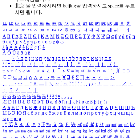
北京 을 입력하시려면
beijing
을 입력하시고 space를 누르
시면 됩니다.
ㅥ
ㅦ
ㅧ
ㅨ
ㅩ
ㅪ
ㅫ
ㅬ
ㅭ
ㅮ
ㅯ
ㅰ
ㅱ
ㅲ
ㅳ
ㅴ
ㅵ
ㅶ
ㅷ
ㅸ
ㅹ
ㅺ
ㅻ
ㅼ
ㅽ
ㅾ
ㅿ
ㆀ
ㆁ
ㆂ
ㆃ
ㆄ
ㆅ
ㆆ
ㆇ
ㆈ
ㆉ
ㆊ
ㆋ
ㆌ
ㆍ
ㆎ
Α
Β
Γ
Δ
Ε
Ζ
Η
Θ
Ι
Κ
Λ
Μ
Ν
Ξ
Ο
Π
Ρ
Σ
Τ
Υ
Φ
Χ
Ψ
Ω
α
β
γ
δ
ε
ζ
η
θ
ι
κ
λ
μ
ν
ξ
ο
π
ρ
σ
τ
υ
φ
χ
ψ
ω
á
à
Á
À
é
è
É
È
ç
Ç
ê
Ä
Ö
Ü
ä
ö
ü
ß
ְ
ֳ
ֲ
ֱ
ָ
ַ
ֵ
ֶ
ִ
ֹ
ּ
ֻ
ׂ
ׁ
ּ
ב
ה
נ
מ
צ
ת
ץ
ש
ד
ג
כ
ע
י
ח
ל
ך
ף
ק
ר
א
ט
ו
ן
ם
פ
‘
’
“
”
〔
〕
〈
〉
「
」
『
』
【
】
＂
（
）
［
］
｛
｝
±
×
÷
≠
≤
≥
∞
∴
♂
♀
∠
⊥
⌒
∂
∇
≡
≒
≪
≫
√
∽
∝
∵
∫
∬
∈
∋
⊆
⊇
⊂
⊃
∪
∩
∧
∨
￢
⇒
⇔
∀
∃
∮
∑
∏
＋
－
＜
＝
＞
、
。
·
‥
…
¨
〃
―
∥
＼
∼
´
～
ˇ
˘
˝
˚
˙
¸
˛
¡
¿
ː
！
＇
，
．
／
：
；
？
＾
＿
｀
｜
½
⅓
⅔
¼
¾
⅛
⅜
⅝
⅞
¹
²
³
⁴
ⁿ
₁
₂
₃
₄
Æ
Ð
Ħ
Ĳ
Ł
Ø
Œ
Þ
Ŧ
Ŋ
æ
đ
ð
ħ
ı
ĳ
ĸ
ŀ
ł
ø
œ
ß
þ
ŧ
ŋ
ŉ
А
Б
В
Г
Д
Е
Ё
Ж
З
И
Й
К
Л
М
Н
О
П
Р
С
Т
У
Ф
Х
Ц
Ч
Ш
Щ
Ъ
Ы
Ь
Э
Ю
Я
а
б
в
г
д
е
ё
ж
з
и
й
к
л
м
н
о
п
р
с
т
у
ф
х
ц
ч
ш
щ
ъ
ы
ь
э
ю
я
′
″
℃
Å
￠
￡
￥
¤
℉
‰
＄
％
Ｆ
￦
㎕
㎖
㎗
ℓ
㎘
㏄
㎣
㎤
㎥
㎦
㎙
㎚
㎛
㎜
㎝
㎞
㎟
㎠
㎡
㎢
㏊
㎍
㎎
㎏
㏏
㎈
㎉
㏈
㎧
㎨
㎰
㎱
㎲
㎳
㎴
㎵
㎶
㎷
㎸
㎹
㎀
㎁
㎂
㎃
㎄
㎺
㎻
㎽
㎾
㎿
㎐
㎑