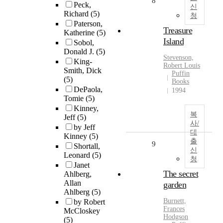
8
Peck,
신
Richard
(5)
청
Paterson,
Treasure
Katherine
(5)
Island
Sobol,
Donald J.
(5)
Stevenson,
King-
Robert Louis
Smith, Dick
Puffin
(5)
Books
DePaola,
1994
Tomie
(5)
Kinney,
복
Jeff
(5)
사/
by Jeff
대
Kinney
(5)
출
9
Shortall,
신
Leonard
(5)
청
Janet
The secret
Ahlberg,
Allan
garden
Ahlberg
(5)
Burnett,
by Robert
Frances
McCloskey
Hodgson
(5)