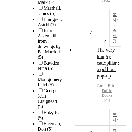
1962
Mark
(5)
Marshall,
James
(5)
복
Lindgren,
사/
Astrid
(5)
대
Joan
출
7
Aiken ; ill.
신
from
청
drawings by
The very
Pat Marriott
hungry
(5)
caterpillar :
Bawden,
Nina
(5)
a pull-out
pop-up
Montgomery,
L. M
(5)
Carle, Eric
George,
Puffin
Books
Jean
2014
Craighead
(5)
Fritz, Jean
복
(5)
사/
Freeman,
대
Don
(5)
출