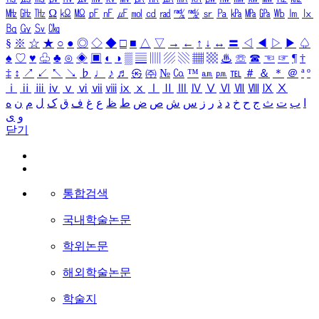
㎒
㎓
㎔
Ω
㏀
㏁
㎊
㎋
㎌
㏖
㏅
㎭
㎮
㎯
㏛
㎩
㎪
㎫
㎬
㏝
㏐
㏓
㏃
㏉
㏜
㏆
§
※
☆
★
○
●
◎
◇
◆
□
■
△
▽
→
←
↑
↓
↔
〓
◁
◀
▷
▶
♤
♠
♡
♥
♧
♣
⊙
◈
▣
◐
◑
▒
▤
▥
▨
▧
▦
▩
♨
☏
☎
☜
☞
¶
†
‡
↕
↗
↙
↖
↘
♭
♩
♪
♬
㉿
㈜
№
㏇
™
㏂
㏘
℡
＃
＆
＊
＠
ª
º
ⅰ
ⅱ
ⅲ
ⅳ
ⅴ
ⅵ
ⅶ
ⅷ
ⅸ
ⅹ
Ⅰ
Ⅱ
Ⅲ
Ⅳ
Ⅴ
Ⅵ
Ⅶ
Ⅷ
Ⅸ
Ⅹ
ا
ب
ت
ث
ج
ح
خ
د
ذ
ر
ز
س
ش
ص
ض
ط
ظ
ع
غ
ف
ق
ک
ل
م
ن
ه
و
ی
닫기
통합검색
국내학술논문
학위논문
해외학술논문
학술지