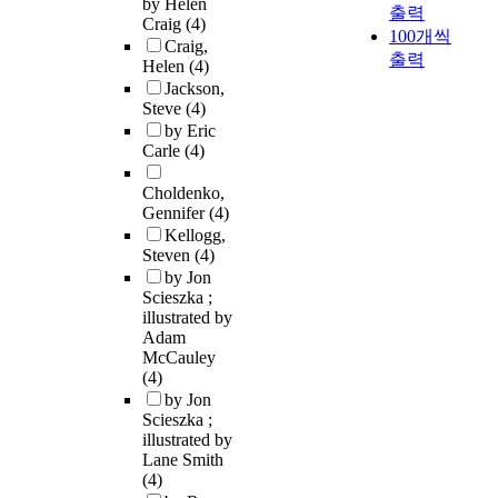
by Helen
출력
Craig
(4)
100개씩
Craig,
출력
Helen
(4)
Jackson,
Steve
(4)
by Eric
Carle
(4)
Choldenko,
Gennifer
(4)
Kellogg,
Steven
(4)
by Jon
Scieszka ;
illustrated by
Adam
McCauley
(4)
by Jon
Scieszka ;
illustrated by
Lane Smith
(4)