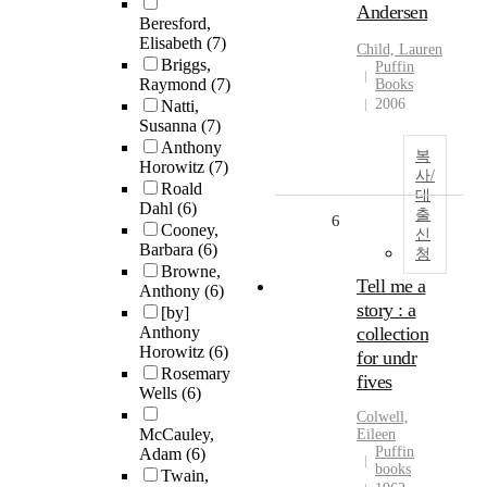
Andersen
Beresford,
Elisabeth
(7)
Child, Lauren
Briggs,
Puffin
Raymond
(7)
Books
2006
Natti,
Susanna
(7)
Anthony
복
Horowitz
(7)
사/
Roald
대
Dahl
(6)
출
6
Cooney,
신
Barbara
(6)
청
Browne,
Tell me a
Anthony
(6)
story : a
[by]
Anthony
collection
Horowitz
(6)
for undr
Rosemary
fives
Wells
(6)
Colwell,
McCauley,
Eileen
Puffin
Adam
(6)
books
Twain,