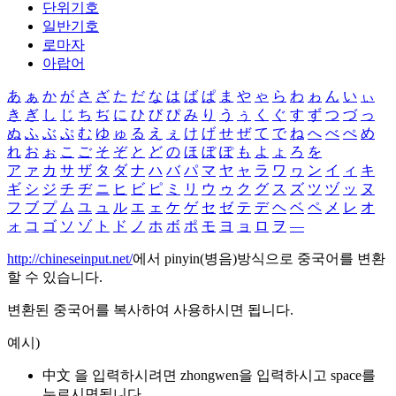
단위기호
일반기호
로마자
아랍어
あ
ぁ
か
が
さ
ざ
た
だ
な
は
ば
ぱ
ま
や
ゃ
ら
わ
ゎ
ん
い
ぃ
き
ぎ
し
じ
ち
ぢ
に
ひ
び
ぴ
み
り
う
ぅ
く
ぐ
す
ず
つ
づ
っ
ぬ
ふ
ぶ
ぷ
む
ゆ
ゅ
る
え
ぇ
け
げ
せ
ぜ
て
で
ね
へ
べ
ぺ
め
れ
お
ぉ
こ
ご
そ
ぞ
と
ど
の
ほ
ぼ
ぽ
も
よ
ょ
ろ
を
ア
ァ
カ
サ
ザ
タ
ダ
ナ
ハ
バ
パ
マ
ヤ
ャ
ラ
ワ
ヮ
ン
イ
ィ
キ
ギ
シ
ジ
チ
ヂ
ニ
ヒ
ビ
ピ
ミ
リ
ウ
ゥ
ク
グ
ス
ズ
ツ
ヅ
ッ
ヌ
フ
ブ
プ
ム
ユ
ュ
ル
エ
ェ
ケ
ゲ
セ
ゼ
テ
デ
ヘ
ベ
ペ
メ
レ
オ
ォ
コ
ゴ
ソ
ゾ
ト
ド
ノ
ホ
ボ
ポ
モ
ヨ
ョ
ロ
ヲ
―
http://chineseinput.net/
에서 pinyin(병음)방식으로 중국어를 변환
할 수 있습니다.
변환된 중국어를 복사하여 사용하시면 됩니다.
예시)
中文 을 입력하시려면
zhongwen
을 입력하시고 space를
누르시면됩니다.