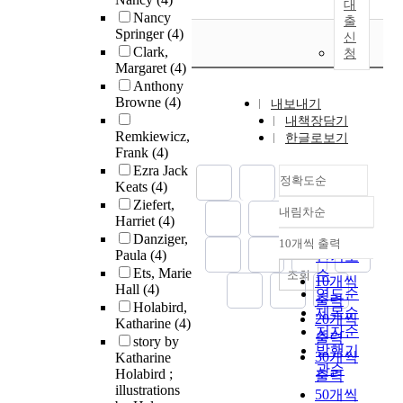
대
Nancy
출
Springer
(4)
신
Clark,
청
Margaret
(4)
Anthony
Browne
(4)
내보내기
내책장담기
Remkiewicz,
한글로보기
Frank
(4)
Ezra Jack
정확도순
Keats
(4)
Ziefert,
내림차순
정확도
Harriet
(4)
순
Danziger,
10개씩 출력
내림차순
Paula
(4)
인기도
Ets, Marie
순
조회
10개씩
Hall
(4)
연도순
출력
Holabird,
제목순
20개씩
Katharine
(4)
저자순
출력
story by
발행기
30개씩
Katharine
관순
Holabird ;
출력
illustrations
50개씩