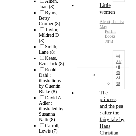
Aiken,
Little
Joan
(8)
women
Byars,
Betsy
Alcott, Louisa
Cromer
(8)
May
Taylor,
Puffin
Mildred D
Books
(8)
2014
Smith,
Lane
(8)
복
Keats,
사/
Ezra Jack
(8)
대
Roald
출
5
Dahl ;
신
illustrations
청
by Quentin
Blake
(8)
The
David A.
princess
Adler ;
and the pea
illustrated by
: after the
Susanna
fairy tale by
Natti
(8)
Carroll,
Hans
Lewis
(7)
Christian