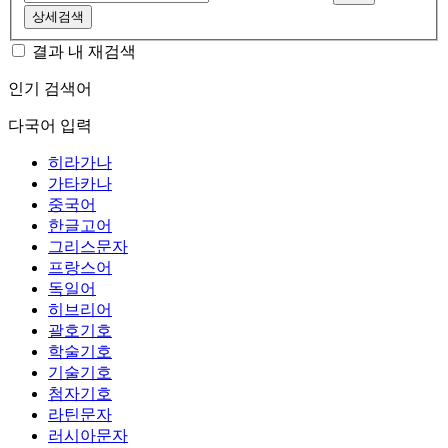
상세검색
결과 내 재검색
인기 검색어
다국어 입력
히라가나
가타카나
중국어
한글고어
그리스문자
프랑스어
독일어
히브리어
괄호기호
학술기호
기술기호
첨자기호
라틴문자
러시아문자