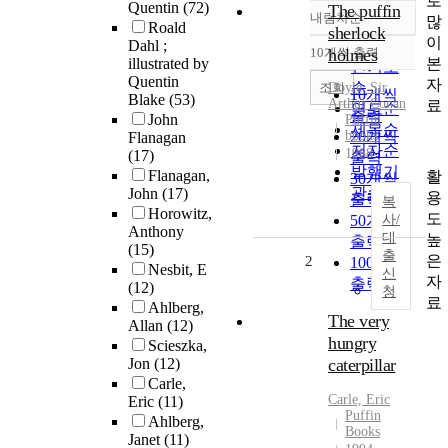
로
Quentin
(72)
The puffin
내림차순
많
정확도
Roald
sherlock
이
Dahl ;
순
10개씩 출력
holmes
내림차순
본
illustrated by
인기도
Quentin
자
순
조회
Doyle, Sir
10개씩
Blake
(53)
Arthur Conan
료
연도순
출력
John
Puffin
제목순
books
20개씩
Flanagan
저자순
1988
(17)
출력
발행기
Flanagan,
활
30개씩
관순
John
(17)
용
출력
복
Horowitz,
도
50개씩
사/
Anthony
대
높
출력
(15)
출
은
2
100개씩
Nesbit, E
신
자
출력
(12)
청
료
Ahlberg,
The very
Allan
(12)
hungry
Scieszka,
Jon
(12)
caterpillar
Carle,
Carle, Eric
Eric
(11)
Puffin
Ahlberg,
Books
Janet
(11)