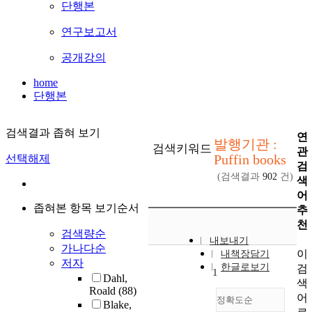
단행본
연구보고서
공개강의
home
단행본
검색결과 좁혀 보기
연
발행기관 :
검색키워드
관
Puffin books
선택해제
검
(검색결과
902
건)
색
어
좁혀본 항목 보기순서
추
천
검색량순
내보내기
가나다순
이
내책장담기
저자
한글로보기
검
1
Dahl,
색
Roald
(88)
어
정확도순
Blake,