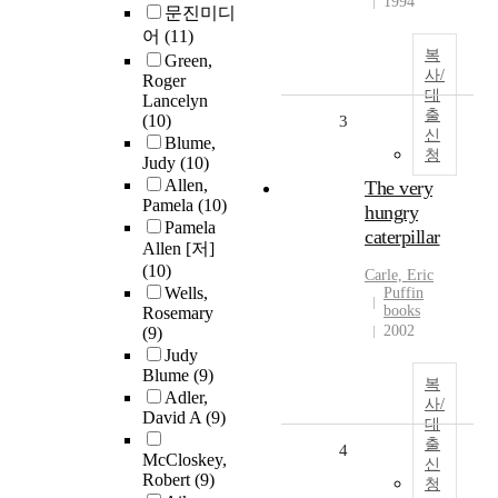
1994
문진미디
어
(11)
복
Green,
사/
Roger
대
Lancelyn
출
(10)
3
신
Blume,
청
Judy
(10)
Allen,
The very
Pamela
(10)
hungry
Pamela
caterpillar
Allen [저]
(10)
Carle, Eric
Wells,
Puffin
books
Rosemary
2002
(9)
Judy
Blume
(9)
복
Adler,
사/
David A
(9)
대
출
4
McCloskey,
신
Robert
(9)
청