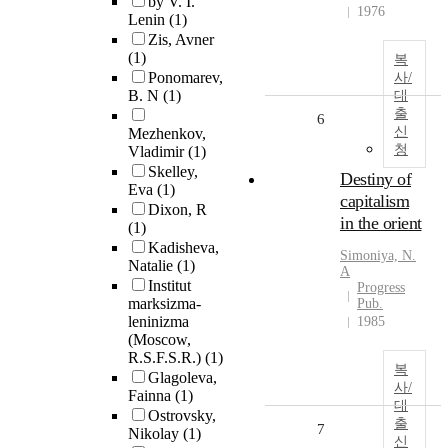
by V. I.
1976
Lenin
(1)
Zis, Avner
(1)
복
Ponomarev,
사/
B. N
(1)
대
출
6
신
Mezhenkov,
청
Vladimir
(1)
Skelley,
Destiny of
Eva
(1)
capitalism
Dixon, R
in the orient
(1)
Kadisheva,
Simoniya, N.
Natalie
(1)
A
Institut
Progress
marksizma-
Pub.
leninizma
1985
(Moscow,
R.S.F.S.R.)
(1)
복
Glagoleva,
사/
Fainna
(1)
대
Ostrovsky,
출
7
Nikolay
(1)
신