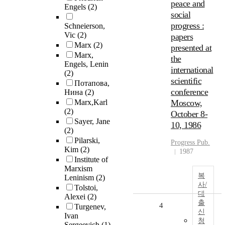
peace and
Engels
(2)
social
progress :
Schneierson,
Vic
(2)
papers
Marx
(2)
presented at
Marx,
the
Engels, Lenin
international
(2)
scientific
Потапова,
conference
Нина
(2)
Marx,Karl
Moscow,
(2)
October 8-
Sayer, Jane
10, 1986
(2)
Pilarski,
Progress Pub.
Kim
(2)
1987
Institute of
Marxism
복
Leninism
(2)
사/
Tolstoi,
대
Alexei
(2)
출
4
Turgenev,
신
Ivan
청
Sergeevich
(1)