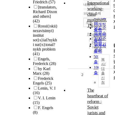
Friedrich
(57)
International
내림차순
정확도
[translators,
working-
Richard Dixon
순
10개씩 출력
class
내림차순
and others]
인기도
movement,
(42)
순
조회
10개씩
1-6
Rossii}skii}
연도순
출력
nezavisimyi}
제목순
Progress Pub
20개씩
institut
Progress
저자순
sot}s}ial?nykh
출력
Pub.
발행기
i nat}s}ional?
30개씩
1976
nykh problem
관순
출력
(41)
50개씩
Engels,
복
출력
Frederick
(28)
사/
100개씩
by Karl
대
출력
Marx
(28)
출
2
신
Frederick
청
Engels
(25)
Lenin, V. I
The
(16)
heartbeat of
V. I. Lenin
reform :
(15)
Soviet
F. Engels
(8)
jurists and