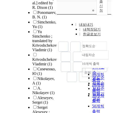
출
al.] edited by
신
R. Dixon
(1)
청
Ponomarev,
B. N.
(1)
Simchenko,
내보내기
Yu
(1)
내책장담기
Yu
한글로보기
Simchenko ;
translated by
Krivoshchekov
정확도순
Vladimir
(1)
내림차순
정확도
Krivoshchekov
순
Vladimir
(1)
10개씩 출력
내림차순
인기도
Симченко,
순
조회
Ю
(1)
10개씩
연도순
Nikolayev,
출력
A
(1)
제목순
20개씩
A.
저자순
출력
Nikolayev
(1)
발행기
30개씩
Alexeyev,
관순
출력
Sergei
(1)
50개씩
Sergei
출력
Alexeyev ;