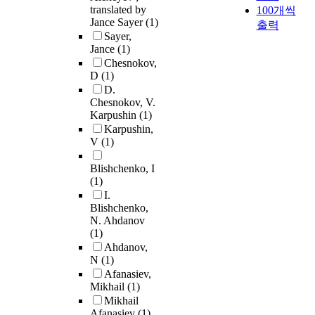
translated by
100개씩
Jance Sayer
(1)
출력
Sayer,
Jance
(1)
Chesnokov,
D
(1)
D.
Chesnokov, V.
Karpushin
(1)
Karpushin,
V
(1)
Blishchenko, I
(1)
I.
Blishchenko,
N. Ahdanov
(1)
Ahdanov,
N
(1)
Afanasiev,
Mikhail
(1)
Mikhail
Afanasiev
(1)