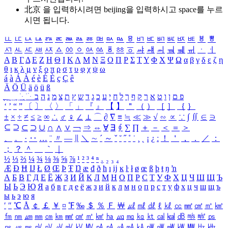
北京 을 입력하시려면
beijing
을 입력하시고 space를 누르
시면 됩니다.
ㅥ
ㅦ
ㅧ
ㅨ
ㅩ
ㅪ
ㅫ
ㅬ
ㅭ
ㅮ
ㅯ
ㅰ
ㅱ
ㅲ
ㅳ
ㅴ
ㅵ
ㅶ
ㅷ
ㅸ
ㅹ
ㅺ
ㅻ
ㅼ
ㅽ
ㅾ
ㅿ
ㆀ
ㆁ
ㆂ
ㆃ
ㆄ
ㆅ
ㆆ
ㆇ
ㆈ
ㆉ
ㆊ
ㆋ
ㆌ
ㆍ
ㆎ
Α
Β
Γ
Δ
Ε
Ζ
Η
Θ
Ι
Κ
Λ
Μ
Ν
Ξ
Ο
Π
Ρ
Σ
Τ
Υ
Φ
Χ
Ψ
Ω
α
β
γ
δ
ε
ζ
η
θ
ι
κ
λ
μ
ν
ξ
ο
π
ρ
σ
τ
υ
φ
χ
ψ
ω
á
à
Á
À
é
è
É
È
ç
Ç
ê
Ä
Ö
Ü
ä
ö
ü
ß
ְ
ֳ
ֲ
ֱ
ָ
ַ
ֵ
ֶ
ִ
ֹ
ּ
ֻ
ׂ
ׁ
ּ
ב
ה
נ
מ
צ
ת
ץ
ש
ד
ג
כ
ע
י
ח
ל
ך
ף
ק
ר
א
ט
ו
ן
ם
פ
‘
’
“
”
〔
〕
〈
〉
「
」
『
』
【
】
＂
（
）
［
］
｛
｝
±
×
÷
≠
≤
≥
∞
∴
♂
♀
∠
⊥
⌒
∂
∇
≡
≒
≪
≫
√
∽
∝
∵
∫
∬
∈
∋
⊆
⊇
⊂
⊃
∪
∩
∧
∨
￢
⇒
⇔
∀
∃
∮
∑
∏
＋
－
＜
＝
＞
、
。
·
‥
…
¨
〃
―
∥
＼
∼
´
～
ˇ
˘
˝
˚
˙
¸
˛
¡
¿
ː
！
＇
，
．
／
：
；
？
＾
＿
｀
｜
½
⅓
⅔
¼
¾
⅛
⅜
⅝
⅞
¹
²
³
⁴
ⁿ
₁
₂
₃
₄
Æ
Ð
Ħ
Ĳ
Ł
Ø
Œ
Þ
Ŧ
Ŋ
æ
đ
ð
ħ
ı
ĳ
ĸ
ŀ
ł
ø
œ
ß
þ
ŧ
ŋ
ŉ
А
Б
В
Г
Д
Е
Ё
Ж
З
И
Й
К
Л
М
Н
О
П
Р
С
Т
У
Ф
Х
Ц
Ч
Ш
Щ
Ъ
Ы
Ь
Э
Ю
Я
а
б
в
г
д
е
ё
ж
з
и
й
к
л
м
н
о
п
р
с
т
у
ф
х
ц
ч
ш
щ
ъ
ы
ь
э
ю
я
′
″
℃
Å
￠
￡
￥
¤
℉
‰
＄
％
Ｆ
￦
㎕
㎖
㎗
ℓ
㎘
㏄
㎣
㎤
㎥
㎦
㎙
㎚
㎛
㎜
㎝
㎞
㎟
㎠
㎡
㎢
㏊
㎍
㎎
㎏
㏏
㎈
㎉
㏈
㎧
㎨
㎰
㎱
㎲
㎳
㎴
㎵
㎶
㎷
㎸
㎹
㎀
㎁
㎂
㎃
㎄
㎺
㎻
㎽
㎾
㎿
㎐
㎑