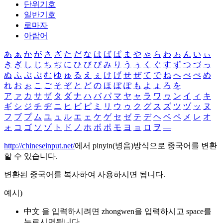
단위기호
일반기호
로마자
아랍어
あ
ぁ
か
が
さ
ざ
た
だ
な
は
ば
ぱ
ま
や
ゃ
ら
わ
ゎ
ん
い
ぃ
き
ぎ
し
じ
ち
ぢ
に
ひ
び
ぴ
み
り
う
ぅ
く
ぐ
す
ず
つ
づ
っ
ぬ
ふ
ぶ
ぷ
む
ゆ
ゅ
る
え
ぇ
け
げ
せ
ぜ
て
で
ね
へ
べ
ぺ
め
れ
お
ぉ
こ
ご
そ
ぞ
と
ど
の
ほ
ぼ
ぽ
も
よ
ょ
ろ
を
ア
ァ
カ
サ
ザ
タ
ダ
ナ
ハ
バ
パ
マ
ヤ
ャ
ラ
ワ
ヮ
ン
イ
ィ
キ
ギ
シ
ジ
チ
ヂ
ニ
ヒ
ビ
ピ
ミ
リ
ウ
ゥ
ク
グ
ス
ズ
ツ
ヅ
ッ
ヌ
フ
ブ
プ
ム
ユ
ュ
ル
エ
ェ
ケ
ゲ
セ
ゼ
テ
デ
ヘ
ベ
ペ
メ
レ
オ
ォ
コ
ゴ
ソ
ゾ
ト
ド
ノ
ホ
ボ
ポ
モ
ヨ
ョ
ロ
ヲ
―
http://chineseinput.net/
에서 pinyin(병음)방식으로 중국어를 변환
할 수 있습니다.
변환된 중국어를 복사하여 사용하시면 됩니다.
예시)
中文 을 입력하시려면
zhongwen
을 입력하시고 space를
누르시면됩니다.