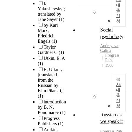
I.
대
Yakushevsky ;
출
8
translated by
신
Jane Sayer
(1)
청
by Karl
Social
Marx,
Friedrich
psychology
Engels
(1)
Andreyeva,
Taylor,
Galina
Gardner C
(1)
Progress
Utkin, E. A
Pub.
(1)
1980
E. Utkin ;
[translated
복
from the
사/
Russian by
대
Kim Pilarski]
출
(1)
9
신
introduction
청
by B. N.
Ponomarev
(1)
Russian as
Progress
we speak it
Publishers
(1)
Anikin,
Progress Pub.