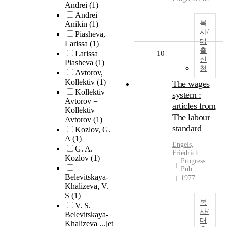
Andrei
(1)
Andrei
복
Anikin
(1)
사/
Piasheva,
대
Larissa
(1)
출
Larissa
10
신
Piasheva
(1)
청
Avtorov,
Kollektiv
(1)
The wages
Kollektiv
system :
Avtorov =
articles from
Kollektiv
The labour
Avtorov
(1)
standard
Kozlov, G.
A
(1)
Engels,
G. A.
Friedrich
Kozlov
(1)
Progress
Pub.
Belevitskaya-
1977
Khalizeva, V.
S
(1)
복
V. S.
사/
Belevitskaya-
대
Khalizeva ...[et