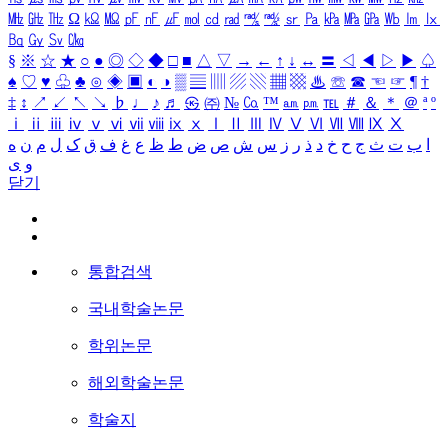
㎒
㎓
㎔
Ω
㏀
㏁
㎊
㎋
㎌
㏖
㏅
㎭
㎮
㎯
㏛
㎩
㎪
㎫
㎬
㏝
㏐
㏓
㏃
㏉
㏜
㏆
§
※
☆
★
○
●
◎
◇
◆
□
■
△
▽
→
←
↑
↓
↔
〓
◁
◀
▷
▶
♤
♠
♡
♥
♧
♣
⊙
◈
▣
◐
◑
▒
▤
▥
▨
▧
▦
▩
♨
☏
☎
☜
☞
¶
†
‡
↕
↗
↙
↖
↘
♭
♩
♪
♬
㉿
㈜
№
㏇
™
㏂
㏘
℡
＃
＆
＊
＠
ª
º
ⅰ
ⅱ
ⅲ
ⅳ
ⅴ
ⅵ
ⅶ
ⅷ
ⅸ
ⅹ
Ⅰ
Ⅱ
Ⅲ
Ⅳ
Ⅴ
Ⅵ
Ⅶ
Ⅷ
Ⅸ
Ⅹ
ا
ب
ت
ث
ج
ح
خ
د
ذ
ر
ز
س
ش
ص
ض
ط
ظ
ع
غ
ف
ق
ک
ل
م
ن
ه
و
ی
닫기
통합검색
국내학술논문
학위논문
해외학술논문
학술지