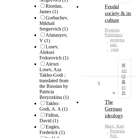
Riordan,
Feudal
James
(1)
society & its
Gorbachev,
culture
Mikhail
Sergeevich
(1)
Progress
Afanasyev,
Publishers
progress
V
(1)
pub.
Losev,
1988
Aleksei
Fedorovich
(1)
Alexei
복
Losev, Aza
사/
Takho-Godi ;
대
translated from
출
5
the Russian by
신
Patricia
청
Beryozkina
(1)
The
Takho-
German
Godi, A. A
(1)
Fidlon,
ideology
David
(1)
Marx, Karl
Engles,
Progress
Frederick
(1)
Pub.