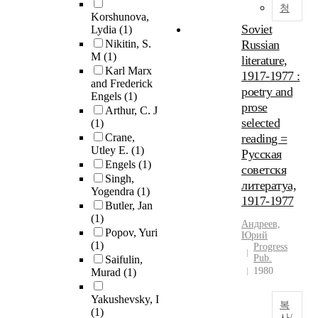
청
Korshunova,
Soviet
Lydia
(1)
Nikitin, S.
Russian
M
(1)
literature,
Karl Marx
1917-1977 :
and Frederick
poetry and
Engels
(1)
prose
Arthur, C. J
selected
(1)
Crane,
reading =
Utley E.
(1)
Русская
Engels
(1)
советскя
Singh,
литератуа,
Yogendra
(1)
1917-1977
Butler, Jan
(1)
Андреев,
Popov, Yuri
Юрий
(1)
Progress
Pub.
Saifulin,
1980
Murad
(1)
Yakushevsky, I
복
(1)
사/