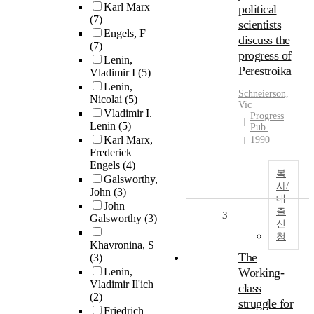
Karl Marx
political
(7)
scientists
Engels, F
discuss the
(7)
progress of
Lenin,
Perestroika
Vladimir I
(5)
Lenin,
Schneierson,
Nicolai
(5)
Vic
Vladimir I.
Progress
Lenin
(5)
Pub.
Karl Marx,
1990
Frederick
Engels
(4)
복
Galsworthy,
사/
John
(3)
대
John
출
3
Galsworthy
(3)
신
청
Khavronina, S
The
(3)
Lenin,
Working-
Vladimir Il'ich
class
(2)
struggle for
Friedrich