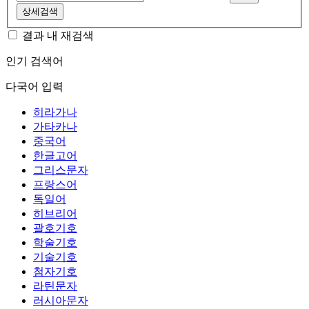
상세검색
결과 내 재검색
인기 검색어
다국어 입력
히라가나
가타카나
중국어
한글고어
그리스문자
프랑스어
독일어
히브리어
괄호기호
학술기호
기술기호
첨자기호
라틴문자
러시아문자