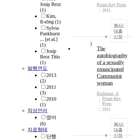
Josip Broz
Prism Key Press
(1)
2011
Kim,
Il-sŏng
(1)
복사/
Sylvia
대출
Pankhurst
신청
... [et al.]
3
(1)
The
Josip
autobiography
Broz Titio
of a sexually
(1)
발행연도
emancipated
2013
Communist
(2)
woman
2011
(3)
Kollontai, A
2010
Prism Key
Press
(1)
2011
작성언어
영어
(6)
복사/
자료형태
대출
신청
단행