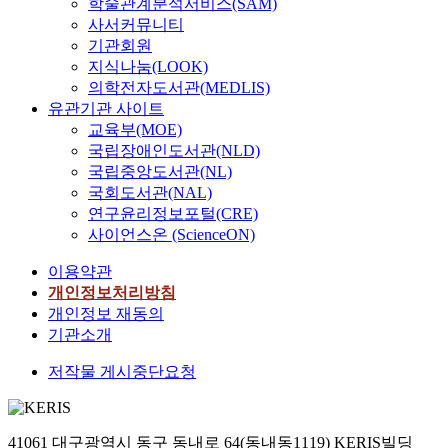
학술관계분석서비스(SAM)
사서커뮤니티
기관회원
지식나눔(LOOK)
의학전자도서관(MEDLIS)
유관기관 사이트
교육부(MOE)
국립장애인도서관(NLD)
국립중앙도서관(NL)
국회도서관(NAL)
연구윤리정보포털(CRE)
사이언스온 (ScienceON)
이용약관
개인정보처리방침
개인정보 재동의
기관소개
저작물 게시중단요청
41061 대구광역시 동구 동내로 64(동내동1119) KERIS빌딩