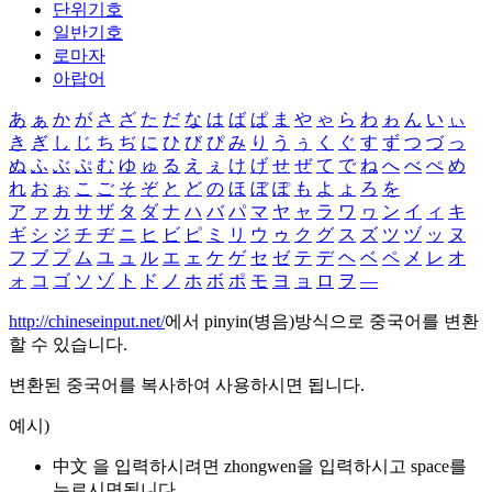
단위기호
일반기호
로마자
아랍어
あ
ぁ
か
が
さ
ざ
た
だ
な
は
ば
ぱ
ま
や
ゃ
ら
わ
ゎ
ん
い
ぃ
き
ぎ
し
じ
ち
ぢ
に
ひ
び
ぴ
み
り
う
ぅ
く
ぐ
す
ず
つ
づ
っ
ぬ
ふ
ぶ
ぷ
む
ゆ
ゅ
る
え
ぇ
け
げ
せ
ぜ
て
で
ね
へ
べ
ぺ
め
れ
お
ぉ
こ
ご
そ
ぞ
と
ど
の
ほ
ぼ
ぽ
も
よ
ょ
ろ
を
ア
ァ
カ
サ
ザ
タ
ダ
ナ
ハ
バ
パ
マ
ヤ
ャ
ラ
ワ
ヮ
ン
イ
ィ
キ
ギ
シ
ジ
チ
ヂ
ニ
ヒ
ビ
ピ
ミ
リ
ウ
ゥ
ク
グ
ス
ズ
ツ
ヅ
ッ
ヌ
フ
ブ
プ
ム
ユ
ュ
ル
エ
ェ
ケ
ゲ
セ
ゼ
テ
デ
ヘ
ベ
ペ
メ
レ
オ
ォ
コ
ゴ
ソ
ゾ
ト
ド
ノ
ホ
ボ
ポ
モ
ヨ
ョ
ロ
ヲ
―
http://chineseinput.net/
에서 pinyin(병음)방식으로 중국어를 변환
할 수 있습니다.
변환된 중국어를 복사하여 사용하시면 됩니다.
예시)
中文 을 입력하시려면
zhongwen
을 입력하시고 space를
누르시면됩니다.