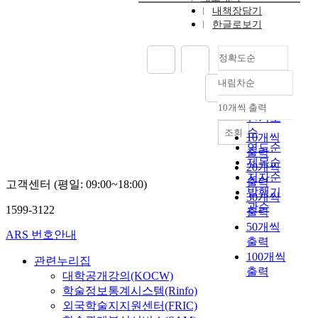
내책장담기
한글로보기
정확도순
내림차순
정확도
순
10개씩 출력
내림차순
인기도
순
조회
10개씩
연도순
출력
제목순
20개씩
저자순
출력
고객센터 (평일: 09:00~18:00)
발행기
30개씩
관순
1599-3122
출력
50개씩
ARS 번호안내
출력
100개씩
관련누리집
출력
대학공개강의(KOCW)
학술정보통계시스템(Rinfo)
외국학술지지원센터(FRIC)