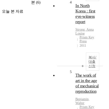
본
(6)
4
In North
Korea : first
오늘 본 자료
eye-witness
report
Strong, Anna
Louise
Prism Key
Press
2011
복사/
대출
신청
5
The work of
art in the age
of mechanical
reproduction
Benjamin,
Walter
Prism Key