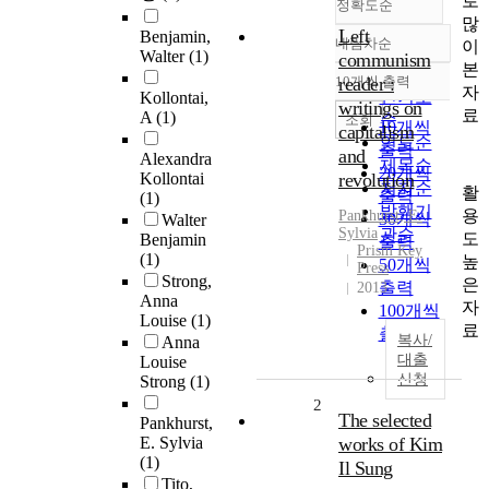
로
정확도순
많
Left
Benjamin,
내림차순
이
정확도
Walter
(1)
communism
본
순
10개씩 출력
reader :
내림차순
자
인기도
Kollontai,
writings on
료
A
(1)
순
조회
10개씩
capitalism
연도순
출력
and
Alexandra
제목순
20개씩
Kollontai
revolution
저자순
활
출력
(1)
발행기
용
Pankhurst, E.
30개씩
Walter
Sylvia
관순
도
Benjamin
출력
Prism Key
(1)
높
50개씩
Press
Strong,
은
출력
2013
Anna
자
100개씩
Louise
(1)
료
출력
복사/
Anna
대출
Louise
신청
Strong
(1)
2
The selected
Pankhurst,
E. Sylvia
works of Kim
(1)
Il Sung
Tito,