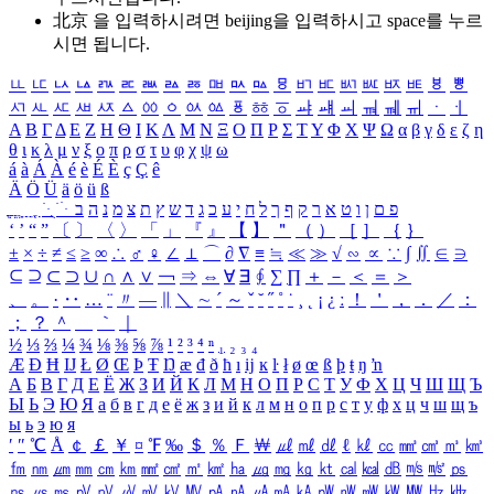
北京 을 입력하시려면
beijing
을 입력하시고 space를 누르
시면 됩니다.
ㅥ
ㅦ
ㅧ
ㅨ
ㅩ
ㅪ
ㅫ
ㅬ
ㅭ
ㅮ
ㅯ
ㅰ
ㅱ
ㅲ
ㅳ
ㅴ
ㅵ
ㅶ
ㅷ
ㅸ
ㅹ
ㅺ
ㅻ
ㅼ
ㅽ
ㅾ
ㅿ
ㆀ
ㆁ
ㆂ
ㆃ
ㆄ
ㆅ
ㆆ
ㆇ
ㆈ
ㆉ
ㆊ
ㆋ
ㆌ
ㆍ
ㆎ
Α
Β
Γ
Δ
Ε
Ζ
Η
Θ
Ι
Κ
Λ
Μ
Ν
Ξ
Ο
Π
Ρ
Σ
Τ
Υ
Φ
Χ
Ψ
Ω
α
β
γ
δ
ε
ζ
η
θ
ι
κ
λ
μ
ν
ξ
ο
π
ρ
σ
τ
υ
φ
χ
ψ
ω
á
à
Á
À
é
è
É
È
ç
Ç
ê
Ä
Ö
Ü
ä
ö
ü
ß
ְ
ֳ
ֲ
ֱ
ָ
ַ
ֵ
ֶ
ִ
ֹ
ּ
ֻ
ׂ
ׁ
ּ
ב
ה
נ
מ
צ
ת
ץ
ש
ד
ג
כ
ע
י
ח
ל
ך
ף
ק
ר
א
ט
ו
ן
ם
פ
‘
’
“
”
〔
〕
〈
〉
「
」
『
』
【
】
＂
（
）
［
］
｛
｝
±
×
÷
≠
≤
≥
∞
∴
♂
♀
∠
⊥
⌒
∂
∇
≡
≒
≪
≫
√
∽
∝
∵
∫
∬
∈
∋
⊆
⊇
⊂
⊃
∪
∩
∧
∨
￢
⇒
⇔
∀
∃
∮
∑
∏
＋
－
＜
＝
＞
、
。
·
‥
…
¨
〃
―
∥
＼
∼
´
～
ˇ
˘
˝
˚
˙
¸
˛
¡
¿
ː
！
＇
，
．
／
：
；
？
＾
＿
｀
｜
½
⅓
⅔
¼
¾
⅛
⅜
⅝
⅞
¹
²
³
⁴
ⁿ
₁
₂
₃
₄
Æ
Ð
Ħ
Ĳ
Ł
Ø
Œ
Þ
Ŧ
Ŋ
æ
đ
ð
ħ
ı
ĳ
ĸ
ŀ
ł
ø
œ
ß
þ
ŧ
ŋ
ŉ
А
Б
В
Г
Д
Е
Ё
Ж
З
И
Й
К
Л
М
Н
О
П
Р
С
Т
У
Ф
Х
Ц
Ч
Ш
Щ
Ъ
Ы
Ь
Э
Ю
Я
а
б
в
г
д
е
ё
ж
з
и
й
к
л
м
н
о
п
р
с
т
у
ф
х
ц
ч
ш
щ
ъ
ы
ь
э
ю
я
′
″
℃
Å
￠
￡
￥
¤
℉
‰
＄
％
Ｆ
￦
㎕
㎖
㎗
ℓ
㎘
㏄
㎣
㎤
㎥
㎦
㎙
㎚
㎛
㎜
㎝
㎞
㎟
㎠
㎡
㎢
㏊
㎍
㎎
㎏
㏏
㎈
㎉
㏈
㎧
㎨
㎰
㎱
㎲
㎳
㎴
㎵
㎶
㎷
㎸
㎹
㎀
㎁
㎂
㎃
㎄
㎺
㎻
㎽
㎾
㎿
㎐
㎑