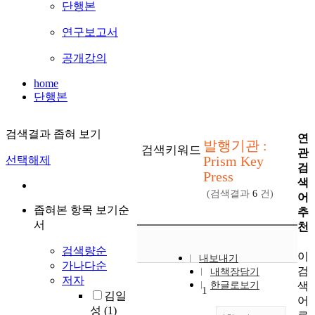
단행본
연구보고서
공개강의
home
단행본
검색결과 좁혀 보기
연
발행기관 :
검색키워드
관
Prism Key
선택해제
검
Press
색
(검색결과
6
건)
어
좁혀본 항목 보기순
추
서
천
검색량순
이
내보내기
가나다순
검
내책장담기
저자
색
한글로보기
1
김일
어
성
(1)