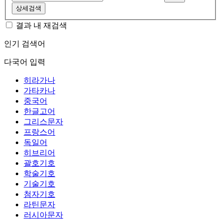
상세검색
결과 내 재검색
인기 검색어
다국어 입력
히라가나
가타카나
중국어
한글고어
그리스문자
프랑스어
독일어
히브리어
괄호기호
학술기호
기술기호
첨자기호
라틴문자
러시아문자