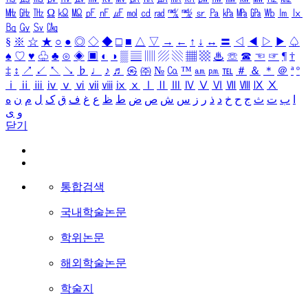
㎒
㎓
㎔
Ω
㏀
㏁
㎊
㎋
㎌
㏖
㏅
㎭
㎮
㎯
㏛
㎩
㎪
㎫
㎬
㏝
㏐
㏓
㏃
㏉
㏜
㏆
§
※
☆
★
○
●
◎
◇
◆
□
■
△
▽
→
←
↑
↓
↔
〓
◁
◀
▷
▶
♤
♠
♡
♥
♧
♣
⊙
◈
▣
◐
◑
▒
▤
▥
▨
▧
▦
▩
♨
☏
☎
☜
☞
¶
†
‡
↕
↗
↙
↖
↘
♭
♩
♪
♬
㉿
㈜
№
㏇
™
㏂
㏘
℡
＃
＆
＊
＠
ª
º
ⅰ
ⅱ
ⅲ
ⅳ
ⅴ
ⅵ
ⅶ
ⅷ
ⅸ
ⅹ
Ⅰ
Ⅱ
Ⅲ
Ⅳ
Ⅴ
Ⅵ
Ⅶ
Ⅷ
Ⅸ
Ⅹ
ا
ب
ت
ث
ج
ح
خ
د
ذ
ر
ز
س
ش
ص
ض
ط
ظ
ع
غ
ف
ق
ک
ل
م
ن
ه
و
ی
닫기
통합검색
국내학술논문
학위논문
해외학술논문
학술지