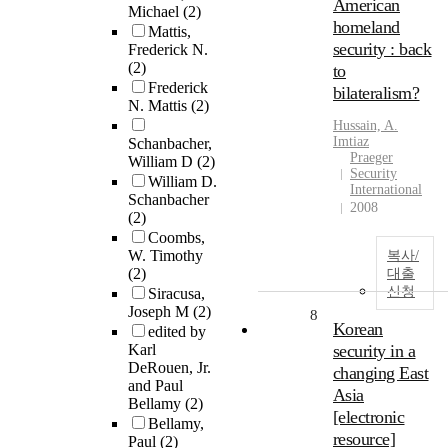
American
Michael
(2)
homeland
Mattis,
security : back
Frederick N.
(2)
to
Frederick
bilateralism?
N. Mattis
(2)
Hussain, A.
Imtiaz
Schanbacher,
Praeger
William D
(2)
Security
William D.
International
Schanbacher
2008
(2)
Coombs,
W. Timothy
복사/
(2)
대출
신청
Siracusa,
Joseph M
(2)
8
Korean
edited by
Karl
security in a
DeRouen, Jr.
changing East
and Paul
Asia
Bellamy
(2)
[electronic
Bellamy,
resource]
Paul
(2)