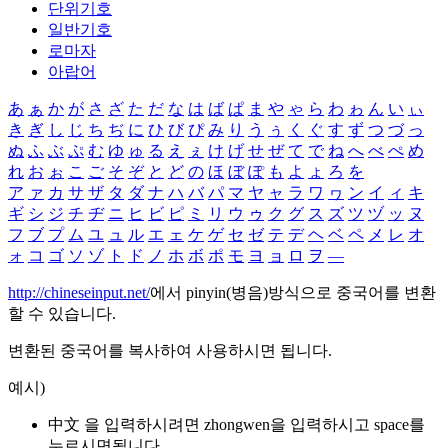
단위기호
일반기호
로마자
아랍어
あ
ぁ
か
が
さ
ざ
た
だ
な
は
ば
ぱ
ま
や
ゃ
ら
わ
ゎ
ん
い
ぃ
き
ぎ
し
じ
ち
ぢ
に
ひ
び
ぴ
み
り
う
ぅ
く
ぐ
す
ず
つ
づ
っ
ぬ
ふ
ぶ
ぷ
む
ゆ
ゅ
る
え
ぇ
け
げ
せ
ぜ
て
で
ね
へ
べ
ぺ
め
れ
お
ぉ
こ
ご
そ
ぞ
と
ど
の
ほ
ぼ
ぽ
も
よ
ょ
ろ
を
ア
ァ
カ
サ
ザ
タ
ダ
ナ
ハ
バ
パ
マ
ヤ
ャ
ラ
ワ
ヮ
ン
イ
ィ
キ
ギ
シ
ジ
チ
ヂ
ニ
ヒ
ビ
ピ
ミ
リ
ウ
ゥ
ク
グ
ス
ズ
ツ
ヅ
ッ
ヌ
フ
ブ
プ
ム
ユ
ュ
ル
エ
ェ
ケ
ゲ
セ
ゼ
テ
デ
ヘ
ベ
ペ
メ
レ
オ
ォ
コ
ゴ
ソ
ゾ
ト
ド
ノ
ホ
ボ
ポ
モ
ヨ
ョ
ロ
ヲ
―
http://chineseinput.net/
에서 pinyin(병음)방식으로 중국어를 변환
할 수 있습니다.
변환된 중국어를 복사하여 사용하시면 됩니다.
예시)
中文 을 입력하시려면
zhongwen
을 입력하시고 space를
누르시면됩니다.