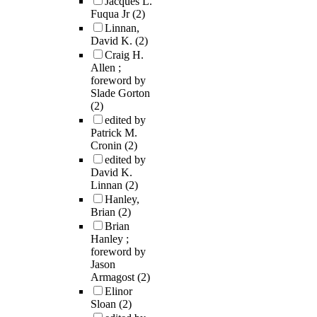
Jacques L.
Fuqua Jr
(2)
Linnan,
David K.
(2)
Craig H.
Allen ;
foreword by
Slade Gorton
(2)
edited by
Patrick M.
Cronin
(2)
edited by
David K.
Linnan
(2)
Hanley,
Brian
(2)
Brian
Hanley ;
foreword by
Jason
Armagost
(2)
Elinor
Sloan
(2)