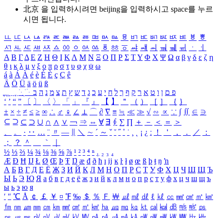
北京 을 입력하시려면
beijing
을 입력하시고 space를 누르
시면 됩니다.
ㅥ
ㅦ
ㅧ
ㅨ
ㅩ
ㅪ
ㅫ
ㅬ
ㅭ
ㅮ
ㅯ
ㅰ
ㅱ
ㅲ
ㅳ
ㅴ
ㅵ
ㅶ
ㅷ
ㅸ
ㅹ
ㅺ
ㅻ
ㅼ
ㅽ
ㅾ
ㅿ
ㆀ
ㆁ
ㆂ
ㆃ
ㆄ
ㆅ
ㆆ
ㆇ
ㆈ
ㆉ
ㆊ
ㆋ
ㆌ
ㆍ
ㆎ
Α
Β
Γ
Δ
Ε
Ζ
Η
Θ
Ι
Κ
Λ
Μ
Ν
Ξ
Ο
Π
Ρ
Σ
Τ
Υ
Φ
Χ
Ψ
Ω
α
β
γ
δ
ε
ζ
η
θ
ι
κ
λ
μ
ν
ξ
ο
π
ρ
σ
τ
υ
φ
χ
ψ
ω
á
à
Á
À
é
è
É
È
ç
Ç
ê
Ä
Ö
Ü
ä
ö
ü
ß
ְ
ֳ
ֲ
ֱ
ָ
ַ
ֵ
ֶ
ִ
ֹ
ּ
ֻ
ׂ
ׁ
ּ
ב
ה
נ
מ
צ
ת
ץ
ש
ד
ג
כ
ע
י
ח
ל
ך
ף
ק
ר
א
ט
ו
ן
ם
פ
‘
’
“
”
〔
〕
〈
〉
「
」
『
』
【
】
＂
（
）
［
］
｛
｝
±
×
÷
≠
≤
≥
∞
∴
♂
♀
∠
⊥
⌒
∂
∇
≡
≒
≪
≫
√
∽
∝
∵
∫
∬
∈
∋
⊆
⊇
⊂
⊃
∪
∩
∧
∨
￢
⇒
⇔
∀
∃
∮
∑
∏
＋
－
＜
＝
＞
、
。
·
‥
…
¨
〃
―
∥
＼
∼
´
～
ˇ
˘
˝
˚
˙
¸
˛
¡
¿
ː
！
＇
，
．
／
：
；
？
＾
＿
｀
｜
½
⅓
⅔
¼
¾
⅛
⅜
⅝
⅞
¹
²
³
⁴
ⁿ
₁
₂
₃
₄
Æ
Ð
Ħ
Ĳ
Ł
Ø
Œ
Þ
Ŧ
Ŋ
æ
đ
ð
ħ
ı
ĳ
ĸ
ŀ
ł
ø
œ
ß
þ
ŧ
ŋ
ŉ
А
Б
В
Г
Д
Е
Ё
Ж
З
И
Й
К
Л
М
Н
О
П
Р
С
Т
У
Ф
Х
Ц
Ч
Ш
Щ
Ъ
Ы
Ь
Э
Ю
Я
а
б
в
г
д
е
ё
ж
з
и
й
к
л
м
н
о
п
р
с
т
у
ф
х
ц
ч
ш
щ
ъ
ы
ь
э
ю
я
′
″
℃
Å
￠
￡
￥
¤
℉
‰
＄
％
Ｆ
￦
㎕
㎖
㎗
ℓ
㎘
㏄
㎣
㎤
㎥
㎦
㎙
㎚
㎛
㎜
㎝
㎞
㎟
㎠
㎡
㎢
㏊
㎍
㎎
㎏
㏏
㎈
㎉
㏈
㎧
㎨
㎰
㎱
㎲
㎳
㎴
㎵
㎶
㎷
㎸
㎹
㎀
㎁
㎂
㎃
㎄
㎺
㎻
㎽
㎾
㎿
㎐
㎑