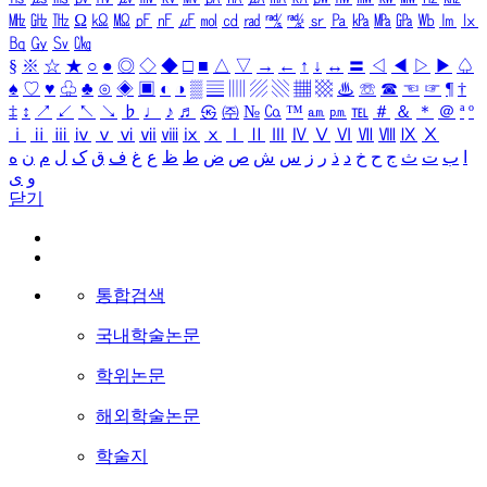
㎒
㎓
㎔
Ω
㏀
㏁
㎊
㎋
㎌
㏖
㏅
㎭
㎮
㎯
㏛
㎩
㎪
㎫
㎬
㏝
㏐
㏓
㏃
㏉
㏜
㏆
§
※
☆
★
○
●
◎
◇
◆
□
■
△
▽
→
←
↑
↓
↔
〓
◁
◀
▷
▶
♤
♠
♡
♥
♧
♣
⊙
◈
▣
◐
◑
▒
▤
▥
▨
▧
▦
▩
♨
☏
☎
☜
☞
¶
†
‡
↕
↗
↙
↖
↘
♭
♩
♪
♬
㉿
㈜
№
㏇
™
㏂
㏘
℡
＃
＆
＊
＠
ª
º
ⅰ
ⅱ
ⅲ
ⅳ
ⅴ
ⅵ
ⅶ
ⅷ
ⅸ
ⅹ
Ⅰ
Ⅱ
Ⅲ
Ⅳ
Ⅴ
Ⅵ
Ⅶ
Ⅷ
Ⅸ
Ⅹ
ا
ب
ت
ث
ج
ح
خ
د
ذ
ر
ز
س
ش
ص
ض
ط
ظ
ع
غ
ف
ق
ک
ل
م
ن
ه
و
ی
닫기
통합검색
국내학술논문
학위논문
해외학술논문
학술지