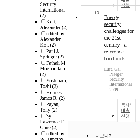
Security
신청
International
10
(2)
Energy
Kott,
security
Alexander
(2)
challenges for
edited by
the 21st
Alexander
century : a
Kott
(2)
Paul J.
reference
Springer
(2)
handbook
Fathali M.
Moghaddam
Luft, Gal
(2)
Praeger
Security
Yoshihara,
International
Toshi
(2)
2009
Holmes,
James R.
(2)
Payan,
복사/
Tony
(2)
대출
by
신청
Lawrence E.
Cline
(2)
edited by
내보내기
W. Timothy