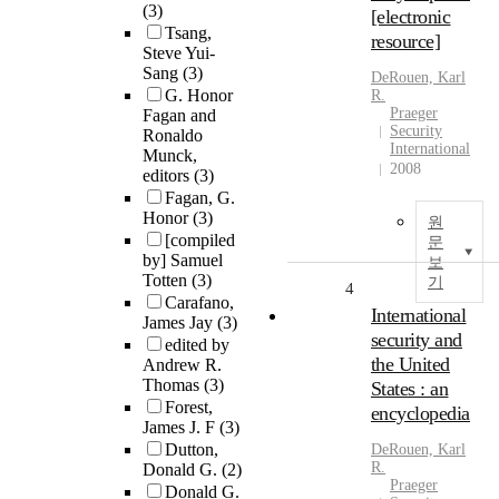
(3)
[electronic
Tsang,
resource]
Steve Yui-
Sang
(3)
DeRouen, Karl
G. Honor
R.
Praeger
Fagan and
Security
Ronaldo
International
Munck,
2008
editors
(3)
Fagan, G.
Honor
(3)
원
[compiled
문
by] Samuel
보
Totten
(3)
기
4
Carafano,
International
James Jay
(3)
security and
edited by
the United
Andrew R.
Thomas
(3)
States : an
Forest,
encyclopedia
James J. F
(3)
Dutton,
DeRouen, Karl
R.
Donald G.
(2)
Praeger
Donald G.