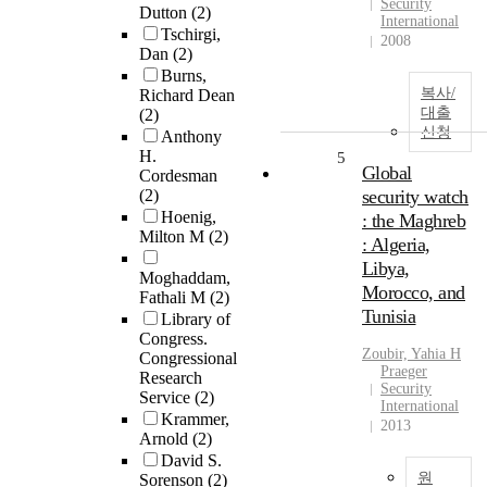
Security
Dutton
(2)
International
Tschirgi,
2008
Dan
(2)
Burns,
복사/
Richard Dean
대출
(2)
신청
Anthony
H.
5
Global
Cordesman
(2)
security watch
Hoenig,
: the Maghreb
Milton M
(2)
: Algeria,
Libya,
Moghaddam,
Morocco, and
Fathali M
(2)
Tunisia
Library of
Congress.
Zoubir, Yahia H
Congressional
Praeger
Research
Security
Service
(2)
International
Krammer,
2013
Arnold
(2)
David S.
원
Sorenson
(2)