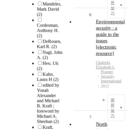
문
Mandeles,
보
Mark David
기
(2)
6
Environmental
Cordesman,
security : a
Anthony H.
guide to the
(2)
issues
DeRouen,
Karl R.
(2)
[electronic
Nagl, John
resource]
A.
(2)
Chalecki,
Heo, Uk
Elizabeth L
(2)
Praeger
Kahn,
Security
Laura H
(2)
International
edited by
2013
Yonah
Alexander
원
and Michael
문
B. Kraft ;
보
foreword by
기
Michael A.
7
Sheehan
(2)
North
Kraft,