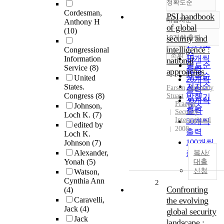
정확도순
Cordesman,
PSI handbook
내림차순
Anthony H
정확도
of global
(10)
순
10개씩 출력
security and
내림차순
인기도
intelligence :
Congressional
순
조회
10개씩
Information
national
연도순
Service
(8)
출력
approaches
제목순
United
20개씩
저자순
States.
Farson, Anthony
출력
Congress
(8)
Stuart
발행기
30개씩
Praeger
Johnson,
관순
출력
Security
Loch K.
(7)
International
50개씩
edited by
2008
출력
Loch K.
100개씩
Johnson
(7)
Alexander,
출력
복사/
Yonah
(5)
대출
신청
Watson,
Cynthia Ann
2
Confronting
(4)
Caravelli,
the evolving
Jack
(4)
global security
Jack
landscape :