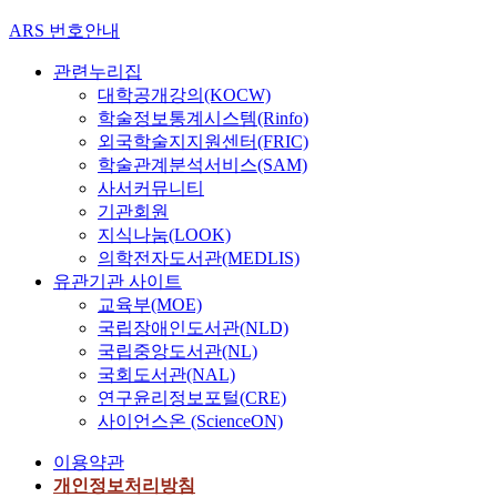
ARS 번호안내
관련누리집
대학공개강의(KOCW)
학술정보통계시스템(Rinfo)
외국학술지지원센터(FRIC)
학술관계분석서비스(SAM)
사서커뮤니티
기관회원
지식나눔(LOOK)
의학전자도서관(MEDLIS)
유관기관 사이트
교육부(MOE)
국립장애인도서관(NLD)
국립중앙도서관(NL)
국회도서관(NAL)
연구윤리정보포털(CRE)
사이언스온 (ScienceON)
이용약관
개인정보처리방침