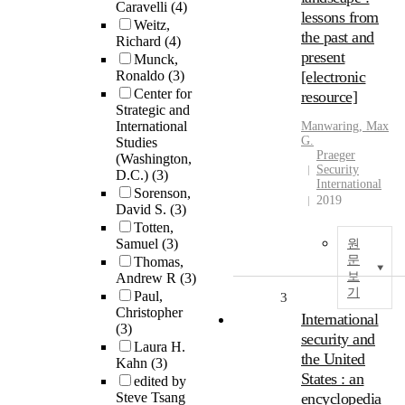
Caravelli
(4)
lessons from
Weitz,
the past and
Richard
(4)
present
Munck,
Ronaldo
(3)
[electronic
Center for
resource]
Strategic and
International
Manwaring, Max
G.
Studies
Praeger
(Washington,
Security
D.C.)
(3)
International
Sorenson,
2019
David S.
(3)
Totten,
Samuel
(3)
원
문
Thomas,
보
Andrew R
(3)
기
Paul,
3
Christopher
International
(3)
security and
Laura H.
the United
Kahn
(3)
States : an
edited by
Steve Tsang
encyclopedia