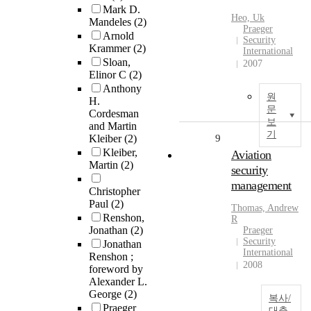
Mark D.
Heo, Uk
Mandeles
(2)
Praeger
Arnold
Security
Krammer
(2)
International
Sloan,
2007
Elinor C
(2)
Anthony
원
H.
문
Cordesman
보
and Martin
기
Kleiber
(2)
9
Kleiber,
Aviation
Martin
(2)
security
management
Christopher
Paul
(2)
Thomas, Andrew
Renshon,
R
Jonathan
(2)
Praeger
Security
Jonathan
International
Renshon ;
2008
foreword by
Alexander L.
George
(2)
복사/
Praeger
대출