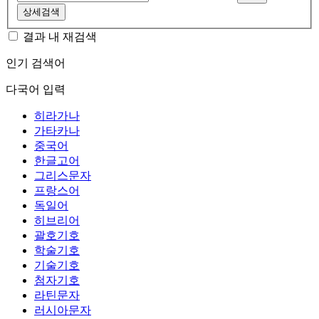
상세검색
결과 내 재검색
인기 검색어
다국어 입력
히라가나
가타카나
중국어
한글고어
그리스문자
프랑스어
독일어
히브리어
괄호기호
학술기호
기술기호
첨자기호
라틴문자
러시아문자