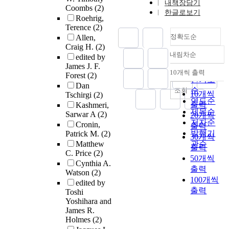
내책장담기
Coombs
(2)
한글로보기
Roehrig,
Terence
(2)
정확도순
Allen,
Craig H.
(2)
내림차순
edited by
정확도
James J. F.
순
10개씩 출력
Forest
(2)
내림차순
인기도
Dan
순
조회
10개씩
Tschirgi
(2)
연도순
출력
Kashmeri,
제목순
Sarwar A
(2)
20개씩
저자순
Cronin,
출력
발행기
Patrick M.
(2)
30개씩
Matthew
관순
출력
C. Price
(2)
50개씩
Cynthia A.
출력
Watson
(2)
100개씩
edited by
출력
Toshi
Yoshihara and
James R.
Holmes
(2)