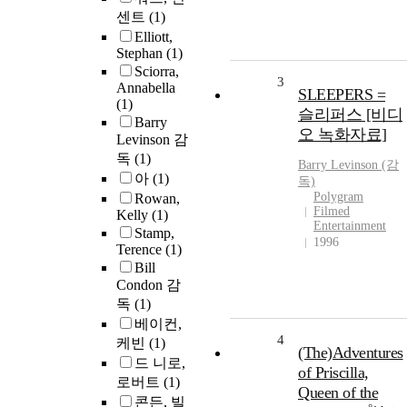
센트
(1)
Elliott,
Stephan
(1)
Sciorra,
3
Annabella
SLEEPERS =
(1)
슬리퍼스 [비디
Barry
오 녹화자료]
Levinson 감
독
(1)
Barry Levinson (감
아
(1)
독)
Polygram
Rowan,
Filmed
Kelly
(1)
Entertainment
Stamp,
1996
Terence
(1)
Bill
Condon 감
독
(1)
베이컨,
4
케빈
(1)
(The)Adventures
드 니로,
of Priscilla,
로버트
(1)
Queen of the
콘든, 빌