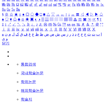
㎒
㎓
㎔
Ω
㏀
㏁
㎊
㎋
㎌
㏖
㏅
㎭
㎮
㎯
㏛
㎩
㎪
㎫
㎬
㏝
㏐
㏓
㏃
㏉
㏜
㏆
§
※
☆
★
○
●
◎
◇
◆
□
■
△
▽
→
←
↑
↓
↔
〓
◁
◀
▷
▶
♤
♠
♡
♥
♧
♣
⊙
◈
▣
◐
◑
▒
▤
▥
▨
▧
▦
▩
♨
☏
☎
☜
☞
¶
†
‡
↕
↗
↙
↖
↘
♭
♩
♪
♬
㉿
㈜
№
㏇
™
㏂
㏘
℡
＃
＆
＊
＠
ª
º
ⅰ
ⅱ
ⅲ
ⅳ
ⅴ
ⅵ
ⅶ
ⅷ
ⅸ
ⅹ
Ⅰ
Ⅱ
Ⅲ
Ⅳ
Ⅴ
Ⅵ
Ⅶ
Ⅷ
Ⅸ
Ⅹ
ا
ب
ت
ث
ج
ح
خ
د
ذ
ر
ز
س
ش
ص
ض
ط
ظ
ع
غ
ف
ق
ک
ل
م
ن
ه
و
ی
닫기
통합검색
국내학술논문
학위논문
해외학술논문
학술지