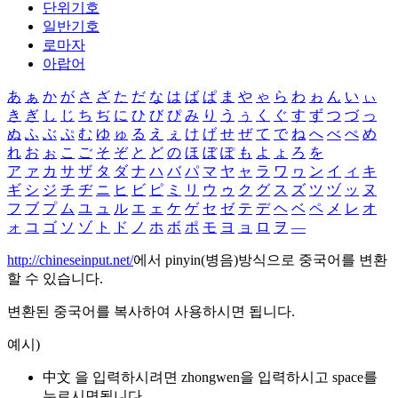
단위기호
일반기호
로마자
아랍어
あ
ぁ
か
が
さ
ざ
た
だ
な
は
ば
ぱ
ま
や
ゃ
ら
わ
ゎ
ん
い
ぃ
き
ぎ
し
じ
ち
ぢ
に
ひ
び
ぴ
み
り
う
ぅ
く
ぐ
す
ず
つ
づ
っ
ぬ
ふ
ぶ
ぷ
む
ゆ
ゅ
る
え
ぇ
け
げ
せ
ぜ
て
で
ね
へ
べ
ぺ
め
れ
お
ぉ
こ
ご
そ
ぞ
と
ど
の
ほ
ぼ
ぽ
も
よ
ょ
ろ
を
ア
ァ
カ
サ
ザ
タ
ダ
ナ
ハ
バ
パ
マ
ヤ
ャ
ラ
ワ
ヮ
ン
イ
ィ
キ
ギ
シ
ジ
チ
ヂ
ニ
ヒ
ビ
ピ
ミ
リ
ウ
ゥ
ク
グ
ス
ズ
ツ
ヅ
ッ
ヌ
フ
ブ
プ
ム
ユ
ュ
ル
エ
ェ
ケ
ゲ
セ
ゼ
テ
デ
ヘ
ベ
ペ
メ
レ
オ
ォ
コ
ゴ
ソ
ゾ
ト
ド
ノ
ホ
ボ
ポ
モ
ヨ
ョ
ロ
ヲ
―
http://chineseinput.net/
에서 pinyin(병음)방식으로 중국어를 변환
할 수 있습니다.
변환된 중국어를 복사하여 사용하시면 됩니다.
예시)
中文 을 입력하시려면
zhongwen
을 입력하시고 space를
누르시면됩니다.