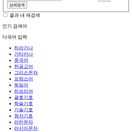
상세검색
결과 내 재검색
인기 검색어
다국어 입력
히라가나
가타카나
중국어
한글고어
그리스문자
프랑스어
독일어
히브리어
괄호기호
학술기호
기술기호
첨자기호
라틴문자
러시아문자