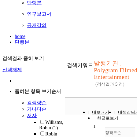
단행본
연구보고서
공개강의
home
단행본
검색결과 좁혀 보기
발행기관 :
검색키워드
Polygram Filme
선택해제
Entertainment
(검색결과
5
건)
좁혀본 항목 보기순서
검색량순
가나다순
내보내기
내책장담
저자
한글로보기
Williams,
1
Robin
(1)
정확도순
Robin