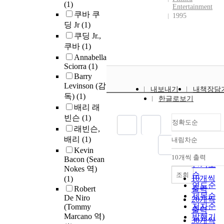
(1)
Entertainment
쿠바 쿠
1995
딩 Jr
(1)
쿠딩 Jr.,
쿠바
(1)
Annabella
Sciorra
(1)
Barry
Levinson (감
내보내기
내책장담
독)
(1)
한글로보기
배리 래
빈슨
(1)
정확도순
래빈슨,
배리
(1)
내림차순
정확도
Kevin
순
10개씩 출력
Bacon (Sean
내림차순
인기도
Nokes 역)
순
조회
10개씩
(1)
연도순
Robert
출력
제목순
De Niro
20개씩
저자순
(Tommy
출력
Marcano 역)
발행기
30개씩