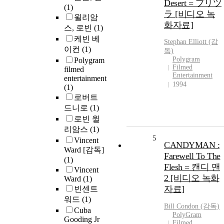
Desert = プリツ
(1)
ラ [비디오 녹
윌리암
화자료]
스, 로빈
(1)
케빈 베
Stephan Elliott (감
이컨
(1)
독)
Polygram
Polygram
Filmed
filmed
Entertainment
entertainment
1994
(1)
로버트
드니로
(1)
로빈 윌
리암스
(1)
5
Vincent
CANDYMAN :
Ward [감독]
Farewell To The
(1)
Flesh = 캔디 맨
Vincent
2 [비디오 녹화
Ward
(1)
자료]
빈센트
워드
(1)
Bill Condon (감독)
Cuba
PolyGram
Gooding Jr
Filmed