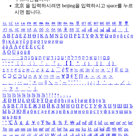
北京 을 입력하시려면
beijing
을 입력하시고 space를 누르
시면 됩니다.
ㅥ
ㅦ
ㅧ
ㅨ
ㅩ
ㅪ
ㅫ
ㅬ
ㅭ
ㅮ
ㅯ
ㅰ
ㅱ
ㅲ
ㅳ
ㅴ
ㅵ
ㅶ
ㅷ
ㅸ
ㅹ
ㅺ
ㅻ
ㅼ
ㅽ
ㅾ
ㅿ
ㆀ
ㆁ
ㆂ
ㆃ
ㆄ
ㆅ
ㆆ
ㆇ
ㆈ
ㆉ
ㆊ
ㆋ
ㆌ
ㆍ
ㆎ
Α
Β
Γ
Δ
Ε
Ζ
Η
Θ
Ι
Κ
Λ
Μ
Ν
Ξ
Ο
Π
Ρ
Σ
Τ
Υ
Φ
Χ
Ψ
Ω
α
β
γ
δ
ε
ζ
η
θ
ι
κ
λ
μ
ν
ξ
ο
π
ρ
σ
τ
υ
φ
χ
ψ
ω
á
à
Á
À
é
è
É
È
ç
Ç
ê
Ä
Ö
Ü
ä
ö
ü
ß
ְ
ֳ
ֲ
ֱ
ָ
ַ
ֵ
ֶ
ִ
ֹ
ּ
ֻ
ׂ
ׁ
ּ
ב
ה
נ
מ
צ
ת
ץ
ש
ד
ג
כ
ע
י
ח
ל
ך
ף
ק
ר
א
ט
ו
ן
ם
פ
‘
’
“
”
〔
〕
〈
〉
「
」
『
』
【
】
＂
（
）
［
］
｛
｝
±
×
÷
≠
≤
≥
∞
∴
♂
♀
∠
⊥
⌒
∂
∇
≡
≒
≪
≫
√
∽
∝
∵
∫
∬
∈
∋
⊆
⊇
⊂
⊃
∪
∩
∧
∨
￢
⇒
⇔
∀
∃
∮
∑
∏
＋
－
＜
＝
＞
、
。
·
‥
…
¨
〃
―
∥
＼
∼
´
～
ˇ
˘
˝
˚
˙
¸
˛
¡
¿
ː
！
＇
，
．
／
：
；
？
＾
＿
｀
｜
½
⅓
⅔
¼
¾
⅛
⅜
⅝
⅞
¹
²
³
⁴
ⁿ
₁
₂
₃
₄
Æ
Ð
Ħ
Ĳ
Ł
Ø
Œ
Þ
Ŧ
Ŋ
æ
đ
ð
ħ
ı
ĳ
ĸ
ŀ
ł
ø
œ
ß
þ
ŧ
ŋ
ŉ
А
Б
В
Г
Д
Е
Ё
Ж
З
И
Й
К
Л
М
Н
О
П
Р
С
Т
У
Ф
Х
Ц
Ч
Ш
Щ
Ъ
Ы
Ь
Э
Ю
Я
а
б
в
г
д
е
ё
ж
з
и
й
к
л
м
н
о
п
р
с
т
у
ф
х
ц
ч
ш
щ
ъ
ы
ь
э
ю
я
′
″
℃
Å
￠
￡
￥
¤
℉
‰
＄
％
Ｆ
￦
㎕
㎖
㎗
ℓ
㎘
㏄
㎣
㎤
㎥
㎦
㎙
㎚
㎛
㎜
㎝
㎞
㎟
㎠
㎡
㎢
㏊
㎍
㎎
㎏
㏏
㎈
㎉
㏈
㎧
㎨
㎰
㎱
㎲
㎳
㎴
㎵
㎶
㎷
㎸
㎹
㎀
㎁
㎂
㎃
㎄
㎺
㎻
㎽
㎾
㎿
㎐
㎑