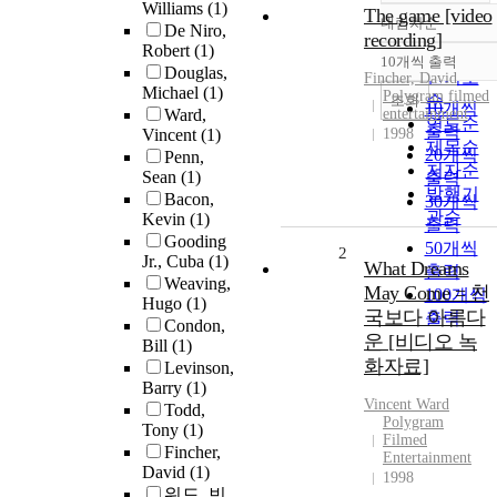
Williams
(1)
The game [video
내림차순
De Niro,
정확도
recording]
Robert
(1)
순
10개씩 출력
내림차순
Douglas,
인기도
Fincher, David
Michael
(1)
Polygram filmed
순
조회
10개씩
Ward,
entertainment
연도순
출력
Vincent
(1)
1998
제목순
20개씩
Penn,
저자순
Sean
(1)
출력
발행기
Bacon,
30개씩
관순
Kevin
(1)
출력
Gooding
50개씩
2
Jr., Cuba
(1)
What Dreams
출력
Weaving,
May Come = 천
100개씩
Hugo
(1)
국보다 아름다
출력
Condon,
운 [비디오 녹
Bill
(1)
화자료]
Levinson,
Barry
(1)
Vincent Ward
Todd,
Polygram
Tony
(1)
Filmed
Fincher,
Entertainment
David
(1)
1998
워드, 빈