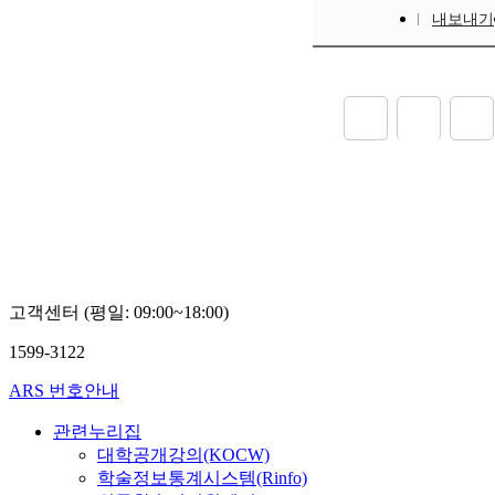
Ar-20 vo
내보내기
respectiv
H was de
64.6% is 
elements.
removal o
and it is
signific
be applie
alloys. 
Elsevier 
고객센터 (평일: 09:00~18:00)
1599-3122
ARS 번호안내
관련누리집
대학공개강의(KOCW)
학술정보통계시스템(Rinfo)