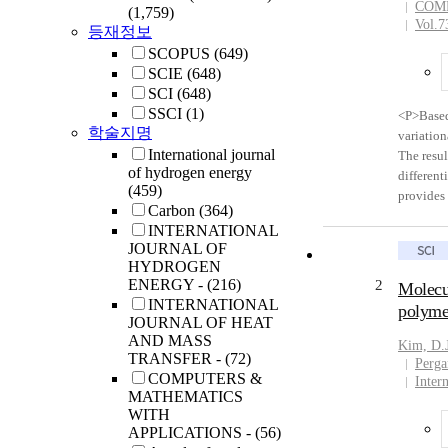
COMP
(1,759)
Vol.7
등재정보
SCOPUS
(649)
SCIE
(648)
SCI
(648)
SSCI
(1)
<P>Based
학술지명
variation
International journal
The resul
of hydrogen energy
different
(459)
provides 
Carbon
(364)
methods.
INTERNATIONAL
with line
JOURNAL OF
element m
HYDROGEN
validity.
ENERGY -
(216)
2
Molecu
INTERNATIONAL
polymer
JOURNAL OF HEAT
AND MASS
Kim, D.J
TRANSFER -
(72)
Perga
COMPUTERS &
Inter
MATHEMATICS
WITH
APPLICATIONS -
(56)