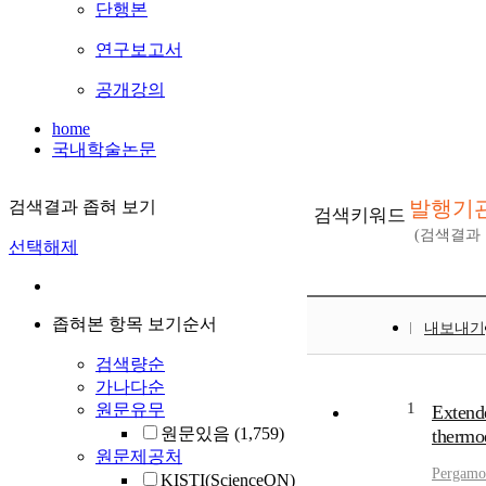
단행본
연구보고서
공개강의
home
국내학술논문
발행기관 : 
검색결과 좁혀 보기
검색키워드
(검색결과
선택해제
좁혀본 항목 보기순서
내보내기
검색량순
가나다순
1
원문유무
Extende
원문있음
(1,759)
thermoe
원문제공처
Pergamon
KISTI(ScienceON)