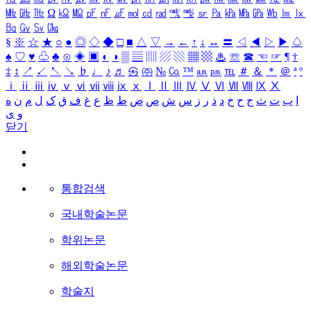
㎒
㎓
㎔
Ω
㏀
㏁
㎊
㎋
㎌
㏖
㏅
㎭
㎮
㎯
㏛
㎩
㎪
㎫
㎬
㏝
㏐
㏓
㏃
㏉
㏜
㏆
§
※
☆
★
○
●
◎
◇
◆
□
■
△
▽
→
←
↑
↓
↔
〓
◁
◀
▷
▶
♤
♠
♡
♥
♧
♣
⊙
◈
▣
◐
◑
▒
▤
▥
▨
▧
▦
▩
♨
☏
☎
☜
☞
¶
†
‡
↕
↗
↙
↖
↘
♭
♩
♪
♬
㉿
㈜
№
㏇
™
㏂
㏘
℡
＃
＆
＊
＠
ª
º
ⅰ
ⅱ
ⅲ
ⅳ
ⅴ
ⅵ
ⅶ
ⅷ
ⅸ
ⅹ
Ⅰ
Ⅱ
Ⅲ
Ⅳ
Ⅴ
Ⅵ
Ⅶ
Ⅷ
Ⅸ
Ⅹ
ا
ب
ت
ث
ج
ح
خ
د
ذ
ر
ز
س
ش
ص
ض
ط
ظ
ع
غ
ف
ق
ک
ل
م
ن
ه
و
ی
닫기
통합검색
국내학술논문
학위논문
해외학술논문
학술지