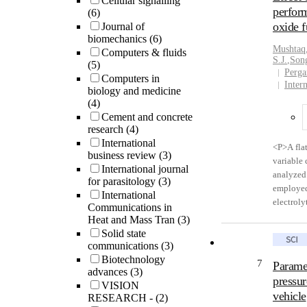
Cellular signalling
with C. s
perform
(6)
sera. His
oxide f
Journal of
hyperplas
biomechanics
(6)
increased
Mushtaq
Computers & fluids
immunore
S.J.
,
Son
(5)
malondia
Perga
Computers in
dihydro-
Inter
biology and medicine
injured 
(4)
and 5-lip
Cement and concrete
cholangi
research
(4)
cytokines
International
<P>A flat
upregulat
business review
(3)
variable 
carcinoge
International journal
analyzed
disrupt 
for parasitology
(3)
employed
favors th
International
electrol
Communications in
clonorch
ceramic s
Heat and Mass Tran
(3)
Society f
electrode
Solid state
reserved
composit
communications
(3)
between 
Biotechnology
7
Paramet
hydrogen
advances
(3)
pressur
electroc
VISION
vehicle
RESEARCH -
(2)
polarizat