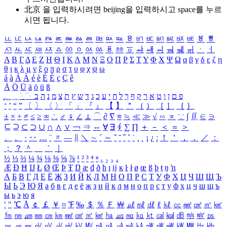
北京 을 입력하시려면
beijing
을 입력하시고 space를 누르
시면 됩니다.
ㅥ
ㅦ
ㅧ
ㅨ
ㅩ
ㅪ
ㅫ
ㅬ
ㅭ
ㅮ
ㅯ
ㅰ
ㅱ
ㅲ
ㅳ
ㅴ
ㅵ
ㅶ
ㅷ
ㅸ
ㅹ
ㅺ
ㅻ
ㅼ
ㅽ
ㅾ
ㅿ
ㆀ
ㆁ
ㆂ
ㆃ
ㆄ
ㆅ
ㆆ
ㆇ
ㆈ
ㆉ
ㆊ
ㆋ
ㆌ
ㆍ
ㆎ
Α
Β
Γ
Δ
Ε
Ζ
Η
Θ
Ι
Κ
Λ
Μ
Ν
Ξ
Ο
Π
Ρ
Σ
Τ
Υ
Φ
Χ
Ψ
Ω
α
β
γ
δ
ε
ζ
η
θ
ι
κ
λ
μ
ν
ξ
ο
π
ρ
σ
τ
υ
φ
χ
ψ
ω
á
à
Á
À
é
è
É
È
ç
Ç
ê
Ä
Ö
Ü
ä
ö
ü
ß
ְ
ֳ
ֲ
ֱ
ָ
ַ
ֵ
ֶ
ִ
ֹ
ּ
ֻ
ׂ
ׁ
ּ
ב
ה
נ
מ
צ
ת
ץ
ש
ד
ג
כ
ע
י
ח
ל
ך
ף
ק
ר
א
ט
ו
ן
ם
פ
‘
’
“
”
〔
〕
〈
〉
「
」
『
』
【
】
＂
（
）
［
］
｛
｝
±
×
÷
≠
≤
≥
∞
∴
♂
♀
∠
⊥
⌒
∂
∇
≡
≒
≪
≫
√
∽
∝
∵
∫
∬
∈
∋
⊆
⊇
⊂
⊃
∪
∩
∧
∨
￢
⇒
⇔
∀
∃
∮
∑
∏
＋
－
＜
＝
＞
、
。
·
‥
…
¨
〃
―
∥
＼
∼
´
～
ˇ
˘
˝
˚
˙
¸
˛
¡
¿
ː
！
＇
，
．
／
：
；
？
＾
＿
｀
｜
½
⅓
⅔
¼
¾
⅛
⅜
⅝
⅞
¹
²
³
⁴
ⁿ
₁
₂
₃
₄
Æ
Ð
Ħ
Ĳ
Ł
Ø
Œ
Þ
Ŧ
Ŋ
æ
đ
ð
ħ
ı
ĳ
ĸ
ŀ
ł
ø
œ
ß
þ
ŧ
ŋ
ŉ
А
Б
В
Г
Д
Е
Ё
Ж
З
И
Й
К
Л
М
Н
О
П
Р
С
Т
У
Ф
Х
Ц
Ч
Ш
Щ
Ъ
Ы
Ь
Э
Ю
Я
а
б
в
г
д
е
ё
ж
з
и
й
к
л
м
н
о
п
р
с
т
у
ф
х
ц
ч
ш
щ
ъ
ы
ь
э
ю
я
′
″
℃
Å
￠
￡
￥
¤
℉
‰
＄
％
Ｆ
￦
㎕
㎖
㎗
ℓ
㎘
㏄
㎣
㎤
㎥
㎦
㎙
㎚
㎛
㎜
㎝
㎞
㎟
㎠
㎡
㎢
㏊
㎍
㎎
㎏
㏏
㎈
㎉
㏈
㎧
㎨
㎰
㎱
㎲
㎳
㎴
㎵
㎶
㎷
㎸
㎹
㎀
㎁
㎂
㎃
㎄
㎺
㎻
㎽
㎾
㎿
㎐
㎑