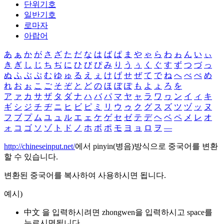
단위기호
일반기호
로마자
아랍어
あ
ぁ
か
が
さ
ざ
た
だ
な
は
ば
ぱ
ま
や
ゃ
ら
わ
ゎ
ん
い
ぃ
き
ぎ
し
じ
ち
ぢ
に
ひ
び
ぴ
み
り
う
ぅ
く
ぐ
す
ず
つ
づ
っ
ぬ
ふ
ぶ
ぷ
む
ゆ
ゅ
る
え
ぇ
け
げ
せ
ぜ
て
で
ね
へ
べ
ぺ
め
れ
お
ぉ
こ
ご
そ
ぞ
と
ど
の
ほ
ぼ
ぽ
も
よ
ょ
ろ
を
ア
ァ
カ
サ
ザ
タ
ダ
ナ
ハ
バ
パ
マ
ヤ
ャ
ラ
ワ
ヮ
ン
イ
ィ
キ
ギ
シ
ジ
チ
ヂ
ニ
ヒ
ビ
ピ
ミ
リ
ウ
ゥ
ク
グ
ス
ズ
ツ
ヅ
ッ
ヌ
フ
ブ
プ
ム
ユ
ュ
ル
エ
ェ
ケ
ゲ
セ
ゼ
テ
デ
ヘ
ベ
ペ
メ
レ
オ
ォ
コ
ゴ
ソ
ゾ
ト
ド
ノ
ホ
ボ
ポ
モ
ヨ
ョ
ロ
ヲ
―
http://chineseinput.net/
에서 pinyin(병음)방식으로 중국어를 변환
할 수 있습니다.
변환된 중국어를 복사하여 사용하시면 됩니다.
예시)
中文 을 입력하시려면
zhongwen
을 입력하시고 space를
누르시면됩니다.