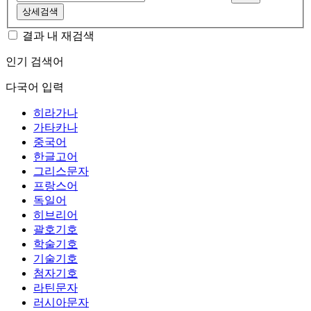
상세검색
결과 내 재검색
인기 검색어
다국어 입력
히라가나
가타카나
중국어
한글고어
그리스문자
프랑스어
독일어
히브리어
괄호기호
학술기호
기술기호
첨자기호
라틴문자
러시아문자