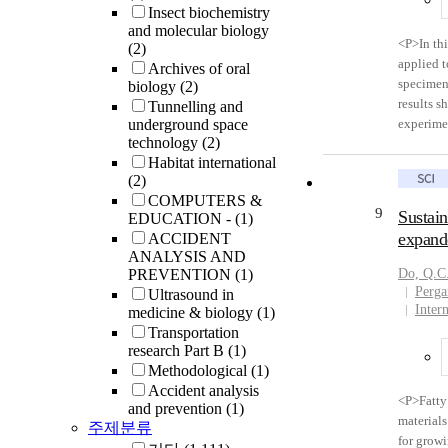
Insect biochemistry
aforement
and molecular biology
fuel cell
<P>In thi
(2)
modeling 
applied t
Archives of oral
stoichiom
specimen
biology
(2)
humidity
results s
Tunnelling and
stack is 
underground space
experimen
influence
technology
(2)
crack ini
is simila
Habitat international
reserved
stoichiom
(2)
back pres
COMPUTERS &
end, we 
9
Sustain
EDUCATION -
(1)
the valve
expande
ACCIDENT
curve cou
ANALYSIS AND
character
PREVENTION
(1)
Do, Q.C
Publicati
Perga
Ultrasound in
Inter
medicine & biology
(1)
Transportation
research Part B
(1)
Methodological
(1)
Accident analysis
<P>Fatty 
and prevention
(1)
materials
주제분류
for growi