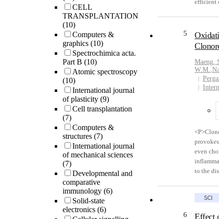
efficient
CELL
the diffe
TRANSPLANTATION
condition
(10)
spinel s
5
Computers &
Oxidati
sheets ar
graphics
(10)
Clonorc
composit
Spectrochimica acta.
respectiv
Part B
(10)
Maeng, 
W.M.
,
Na
The exten
Atomic spectroscopy
Perga
(10)
adsorpti
Inter
International journal
excellen
of plasticity
(9)
density w
Cell transplantation
proposed
(7)
active ca
Computers &
which con
<P>Clonor
structures
(7)
contende
provokes 
International journal
Energy Pu
even cho
of mechanical sciences
</P>
inflammat
(7)
to the di
Developmental and
was cond
comparative
immunology
(6)
histopath
Solid-state
markers, 
electronics
(6)
peroxidat
6
Effect 