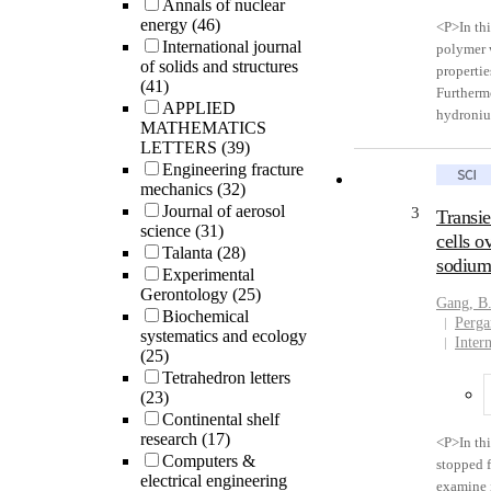
Annals of nuclear
energy
(46)
<P>In thi
International journal
polymer 
of solids and structures
propertie
(41)
Furthermo
APPLIED
hydroniu
MATHEMATICS
dynamics
LETTERS
(39)
functiona
Engineering fracture
simulatio
mechanics
(32)
membrane
Journal of aerosol
3
Transi
water mol
science
(31)
cells o
the simul
Talanta
(28)
sodium
due to th
Experimental
results, 
Gerontology
(25)
Gang, B
ion cond
Biochemical
Perga
LLC. Publ
systematics and ecology
Inter
(25)
Tetrahedron letters
(23)
Continental shelf
research
(17)
<P>In thi
Computers &
stopped f
electrical engineering
examine i