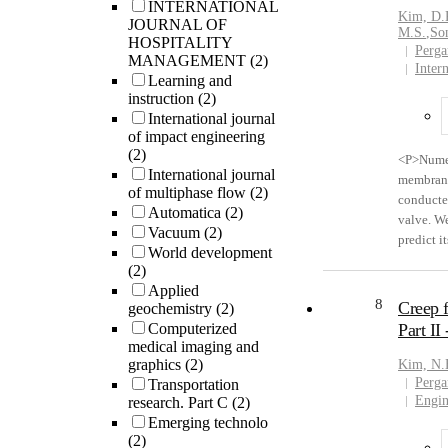
INTERNATIONAL
optimum 
Kim, D.
JOURNAL OF
collector
M.S.
,
So
HOSPITALITY
approxim
Perga
MANAGEMENT
(2)
Energy Pu
Inter
Learning and
</P>
instruction
(2)
International journal
of impact engineering
(2)
<P>Numer
International journal
membrane 
of multiphase flow
(2)
conducted
Automatica
(2)
valve. W
Vacuum
(2)
predict i
World development
cell veh
(2)
against t
Applied
vehicle p
8
Creep 
geochemistry
(2)
control v
Computerized
Part II
anode, an
medical imaging and
such a l
graphics
(2)
Kim, N.
developed
Perga
Transportation
capturin
Engin
research. Part C
(2)
component
Emerging technolo
(2)
valve in 