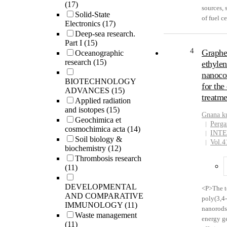
(17)
sources, 
Solid-State
of fuel c
Electronics
(17)
concentr
Deep-sea research.
the durab
Part I
(15)
the proto
4
Graphe
Oceanographic
this arti
research
(15)
ethyle
solutions
nanocom
discontin
BIOTECHNOLOGY
for the
removed f
ADVANCES
(15)
treatme
reducing
Applied radiation
and isotopes
(15)
Energy Pu
Gnana k
Geochimica et
</P>
Perga
cosmochimica acta
(14)
INT
Soil biology &
Vol.4
biochemistry
(12)
Thrombosis research
(11)
DEVELOPMENTAL
<P>The t
AND COMPARATIVE
poly(3,4
IMMUNOLOGY
(11)
nanorods 
Waste management
energy ge
(11)