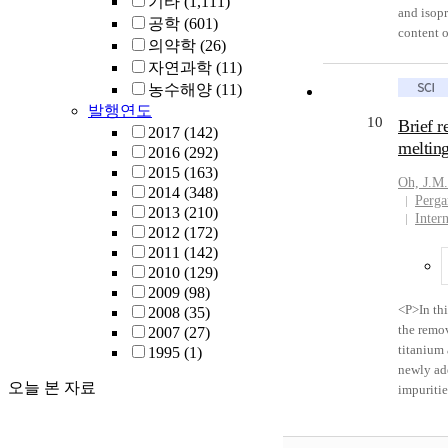
기타
(1,111)
and isop
공학
(601)
content o
의약학
(26)
extracti
자연과학
(11)
capacity 
농수해양
(11)
structure
발행연도
The extra
10
Brief r
2017
(142)
those of 
melting
2016
(292)
due to th
2015
(163)
times of 
Oh, J.M.
2014
(348)
of raw EG
Perga
2013
(210)
In conclu
Inter
2012
(172)
could ach
2011
(142)
low conce
2010
(129)
conversi
2009
(98)
Publicati
<P>In thi
2008
(35)
the remov
2007
(27)
titanium 
1995
(1)
newly ad
오늘 본 자료
impuriti
84.8%. In
the Ti-N