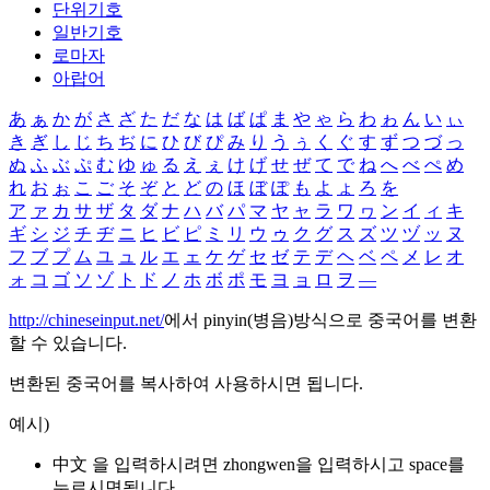
단위기호
일반기호
로마자
아랍어
あ
ぁ
か
が
さ
ざ
た
だ
な
は
ば
ぱ
ま
や
ゃ
ら
わ
ゎ
ん
い
ぃ
き
ぎ
し
じ
ち
ぢ
に
ひ
び
ぴ
み
り
う
ぅ
く
ぐ
す
ず
つ
づ
っ
ぬ
ふ
ぶ
ぷ
む
ゆ
ゅ
る
え
ぇ
け
げ
せ
ぜ
て
で
ね
へ
べ
ぺ
め
れ
お
ぉ
こ
ご
そ
ぞ
と
ど
の
ほ
ぼ
ぽ
も
よ
ょ
ろ
を
ア
ァ
カ
サ
ザ
タ
ダ
ナ
ハ
バ
パ
マ
ヤ
ャ
ラ
ワ
ヮ
ン
イ
ィ
キ
ギ
シ
ジ
チ
ヂ
ニ
ヒ
ビ
ピ
ミ
リ
ウ
ゥ
ク
グ
ス
ズ
ツ
ヅ
ッ
ヌ
フ
ブ
プ
ム
ユ
ュ
ル
エ
ェ
ケ
ゲ
セ
ゼ
テ
デ
ヘ
ベ
ペ
メ
レ
オ
ォ
コ
ゴ
ソ
ゾ
ト
ド
ノ
ホ
ボ
ポ
モ
ヨ
ョ
ロ
ヲ
―
http://chineseinput.net/
에서 pinyin(병음)방식으로 중국어를 변환
할 수 있습니다.
변환된 중국어를 복사하여 사용하시면 됩니다.
예시)
中文 을 입력하시려면
zhongwen
을 입력하시고 space를
누르시면됩니다.