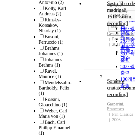
Anto>nio
(2)
Sesto libro de
내림차순
정확
Kolly, Karl-
madrigali,
Andreas
(2)
순
1613 [sound
10개씩 출력
내림차
Rimsky-
인기
recording]
Korsakov,
순
조회
10개씩
Nikolay
(1)
연도
Gesualdo, Carlo
출력
Busoni,
제목
Pan Classics
20개씩
Ferruccio
(1)
2011
저자
출력
Brahms,
발행
Johannes
(1)
30개씩
관순
Johannes
출력
Brahms
(1)
50개씩
Ravel,
출력
Maurice
(1)
2
100개
Sonate e
Mendelssohn-
출력
cnatate [soun
Bartholdy, Felix
(1)
recording]
Rossini,
Gasparini,
Gioacchino
(1)
Francesco
Weber, Carl
Pan Classics
Maria von
(1)
2006
Bach, Carl
Philipp Emanuel
(1)