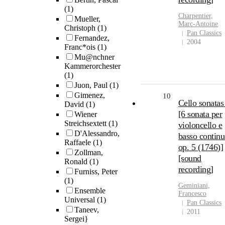
(1)
Charpentier,
Mueller,
Marc-Antoine
Christoph
(1)
Pan Classics
Fernandez,
2004
Franc*ois
(1)
Mu@nchner
Kammerorchester
(1)
Juon, Paul
(1)
Gimenez,
10
Cello sonatas 
David
(1)
[6 sonata per
Wiener
Streichsextett
(1)
violoncello e
D'Alessandro,
basso continu
Raffaele
(1)
op. 5 (1746)]
Zollman,
[sound
Ronald
(1)
recording]
Furniss, Peter
(1)
Geminiani,
Ensemble
Francesco
Universal
(1)
Pan Classics
Taneev,
2011
Sergei}