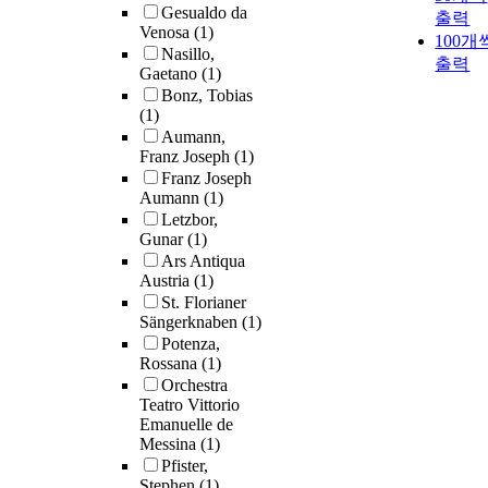
Gesualdo da
출력
Venosa
(1)
100개
Nasillo,
출력
Gaetano
(1)
Bonz, Tobias
(1)
Aumann,
Franz Joseph
(1)
Franz Joseph
Aumann
(1)
Letzbor,
Gunar
(1)
Ars Antiqua
Austria
(1)
St. Florianer
Sängerknaben
(1)
Potenza,
Rossana
(1)
Orchestra
Teatro Vittorio
Emanuelle de
Messina
(1)
Pfister,
Stephen
(1)