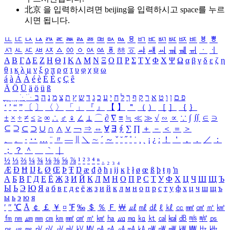
北京 을 입력하시려면
beijing
을 입력하시고 space를 누르
시면 됩니다.
ㅥ
ㅦ
ㅧ
ㅨ
ㅩ
ㅪ
ㅫ
ㅬ
ㅭ
ㅮ
ㅯ
ㅰ
ㅱ
ㅲ
ㅳ
ㅴ
ㅵ
ㅶ
ㅷ
ㅸ
ㅹ
ㅺ
ㅻ
ㅼ
ㅽ
ㅾ
ㅿ
ㆀ
ㆁ
ㆂ
ㆃ
ㆄ
ㆅ
ㆆ
ㆇ
ㆈ
ㆉ
ㆊ
ㆋ
ㆌ
ㆍ
ㆎ
Α
Β
Γ
Δ
Ε
Ζ
Η
Θ
Ι
Κ
Λ
Μ
Ν
Ξ
Ο
Π
Ρ
Σ
Τ
Υ
Φ
Χ
Ψ
Ω
α
β
γ
δ
ε
ζ
η
θ
ι
κ
λ
μ
ν
ξ
ο
π
ρ
σ
τ
υ
φ
χ
ψ
ω
á
à
Á
À
é
è
É
È
ç
Ç
ê
Ä
Ö
Ü
ä
ö
ü
ß
ְ
ֳ
ֲ
ֱ
ָ
ַ
ֵ
ֶ
ִ
ֹ
ּ
ֻ
ׂ
ׁ
ּ
ב
ה
נ
מ
צ
ת
ץ
ש
ד
ג
כ
ע
י
ח
ל
ך
ף
ק
ר
א
ט
ו
ן
ם
פ
‘
’
“
”
〔
〕
〈
〉
「
」
『
』
【
】
＂
（
）
［
］
｛
｝
±
×
÷
≠
≤
≥
∞
∴
♂
♀
∠
⊥
⌒
∂
∇
≡
≒
≪
≫
√
∽
∝
∵
∫
∬
∈
∋
⊆
⊇
⊂
⊃
∪
∩
∧
∨
￢
⇒
⇔
∀
∃
∮
∑
∏
＋
－
＜
＝
＞
、
。
·
‥
…
¨
〃
―
∥
＼
∼
´
～
ˇ
˘
˝
˚
˙
¸
˛
¡
¿
ː
！
＇
，
．
／
：
；
？
＾
＿
｀
｜
½
⅓
⅔
¼
¾
⅛
⅜
⅝
⅞
¹
²
³
⁴
ⁿ
₁
₂
₃
₄
Æ
Ð
Ħ
Ĳ
Ł
Ø
Œ
Þ
Ŧ
Ŋ
æ
đ
ð
ħ
ı
ĳ
ĸ
ŀ
ł
ø
œ
ß
þ
ŧ
ŋ
ŉ
А
Б
В
Г
Д
Е
Ё
Ж
З
И
Й
К
Л
М
Н
О
П
Р
С
Т
У
Ф
Х
Ц
Ч
Ш
Щ
Ъ
Ы
Ь
Э
Ю
Я
а
б
в
г
д
е
ё
ж
з
и
й
к
л
м
н
о
п
р
с
т
у
ф
х
ц
ч
ш
щ
ъ
ы
ь
э
ю
я
′
″
℃
Å
￠
￡
￥
¤
℉
‰
＄
％
Ｆ
￦
㎕
㎖
㎗
ℓ
㎘
㏄
㎣
㎤
㎥
㎦
㎙
㎚
㎛
㎜
㎝
㎞
㎟
㎠
㎡
㎢
㏊
㎍
㎎
㎏
㏏
㎈
㎉
㏈
㎧
㎨
㎰
㎱
㎲
㎳
㎴
㎵
㎶
㎷
㎸
㎹
㎀
㎁
㎂
㎃
㎄
㎺
㎻
㎽
㎾
㎿
㎐
㎑