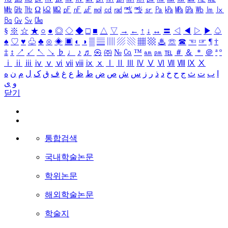
㎒
㎓
㎔
Ω
㏀
㏁
㎊
㎋
㎌
㏖
㏅
㎭
㎮
㎯
㏛
㎩
㎪
㎫
㎬
㏝
㏐
㏓
㏃
㏉
㏜
㏆
§
※
☆
★
○
●
◎
◇
◆
□
■
△
▽
→
←
↑
↓
↔
〓
◁
◀
▷
▶
♤
♠
♡
♥
♧
♣
⊙
◈
▣
◐
◑
▒
▤
▥
▨
▧
▦
▩
♨
☏
☎
☜
☞
¶
†
‡
↕
↗
↙
↖
↘
♭
♩
♪
♬
㉿
㈜
№
㏇
™
㏂
㏘
℡
＃
＆
＊
＠
ª
º
ⅰ
ⅱ
ⅲ
ⅳ
ⅴ
ⅵ
ⅶ
ⅷ
ⅸ
ⅹ
Ⅰ
Ⅱ
Ⅲ
Ⅳ
Ⅴ
Ⅵ
Ⅶ
Ⅷ
Ⅸ
Ⅹ
ا
ب
ت
ث
ج
ح
خ
د
ذ
ر
ز
س
ش
ص
ض
ط
ظ
ع
غ
ف
ق
ک
ل
م
ن
ه
و
ی
닫기
통합검색
국내학술논문
학위논문
해외학술논문
학술지