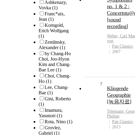
Ashkenazy,
no. 1 & 2 :
Vovka
(1)
Concertstu@
Franc*aix,
Jean
(1)
[sound
Korngold,
recording]
Erich Wolfgang
(1)
Weber, Carl Mar
von
Zemlinsky,
Pan Classics
Alexander
(1)
2007
by Chang-Ho
Choi, Joo-Hyon
Kim and Chang-
Bae Lee
(1)
Choi, Chang-
Ho
(1)
7
Lee, Chang-
Klingende
Bae
(1)
Geographie
Gini, Roberto
[녹음자료]
(1)
Imamura,
Telemann, Geor
Yasunori
(1)
Philipp
Rota, Nino
(1)
Pan Classics
2013
Grovlez,
Gabriel
(1)