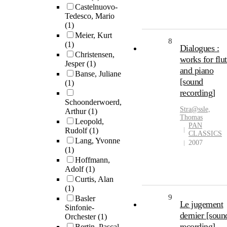
Castelnuovo-
Tedesco, Mario
(1)
Meier, Kurt
8
(1)
Dialogues :
Christensen,
works for flu
Jesper
(1)
and piano
Banse, Juliane
[sound
(1)
recording]
Schoonderwoerd,
Stra@ssle,
Arthur
(1)
Thomas
Leopold,
PAN
Rudolf
(1)
CLASSICS
Lang, Yvonne
2007
(1)
Hoffmann,
Adolf
(1)
Curtis, Alan
(1)
9
Basler
Le jugement
Sinfonie-
dernier [soun
Orchester
(1)
recording]
Bertin, Pascal