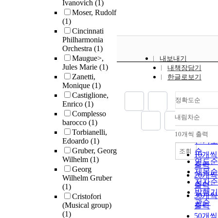
Ivanovich
(1)
Moser, Rudolf
(1)
Cincinnati
Philharmonia
Orchestra
(1)
Maugue>,
내보내기
Jules Marie
(1)
내책장담기
Zanetti,
한글로보기
Monique
(1)
Castiglione,
정확도순
Enrico
(1)
Complesso
내림차순
정확
barocco
(1)
순
Torbianelli,
10개씩 출력
내림차
Edoardo
(1)
인기
Gruber, Georg
순
조회
10개씩
Wilhelm
(1)
연도
출력
Georg
제목
20개씩
Wilhelm Gruber
저자
출력
(1)
발행
30개씩
Cristofori
관순
(Musical group)
출력
(1)
50개씩