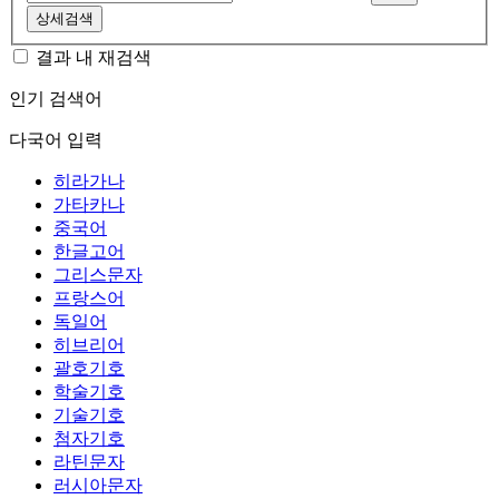
상세검색
결과 내 재검색
인기 검색어
다국어 입력
히라가나
가타카나
중국어
한글고어
그리스문자
프랑스어
독일어
히브리어
괄호기호
학술기호
기술기호
첨자기호
라틴문자
러시아문자