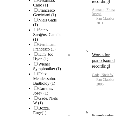
Gesualdo,
recording]
Carlo
(1)
Aumann, Franz
Francesco
Joseph
Geminiani
(1)
Pan Classics
Niels Gade
2011
(1)
Saint-
Sae@ns, Camille
(1)
Geminiani,
Francesco
(1)
5
Kim, Joo-
Works for
Hyon
(1)
piano [sound
Wiener
recording]
Symphoniker
(1)
Felix
Gade, Niels W
Mendelssohn-
Pan Classics
Bartholdy
(1)
2006
Carreras,
Jose>
(1)
Gade, Niels
W
(1)
Bozza,
6
Euge
(1)
Symphonies