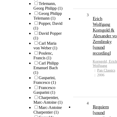
Telemann,
Georg Philipp
(1)
Georg Philipp
3
Telemann
(1)
Erich
Popper, David
Wolfgang
(1)
Korngold &
David Popper
Alexander vo
(1)
Zemlinsky
Carl Maria
[sound
von Weber
(1)
recording]
Poulenc,
Francis
(1)
Korngold, Erich
Carl Philipp
Wolfgang
Emanuel Bach
Pan Classics
(1)
2006
Gasparini,
Francesco
(1)
Francesco
Gasparini
(1)
Charpentier,
Marc-Antoine
(1)
4
Requiem
Marc-Antoine
Charpentier
(1)
[sound