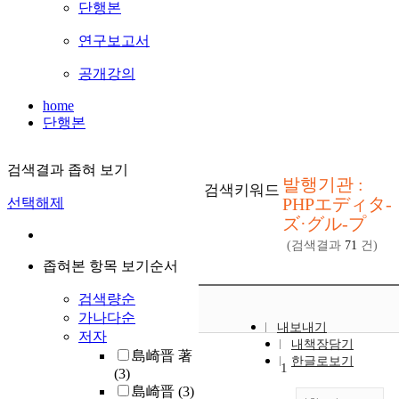
단행본
연구보고서
공개강의
home
단행본
검색결과 좁혀 보기
발행기관 :
검색키워드
PHPエディタ-
선택해제
ズ·グル-プ
(검색결과
71
건)
좁혀본 항목 보기순서
검색량순
가나다순
내보내기
저자
내책장담기
島崎晋 著
한글로보기
1
(3)
島崎晋
(3)