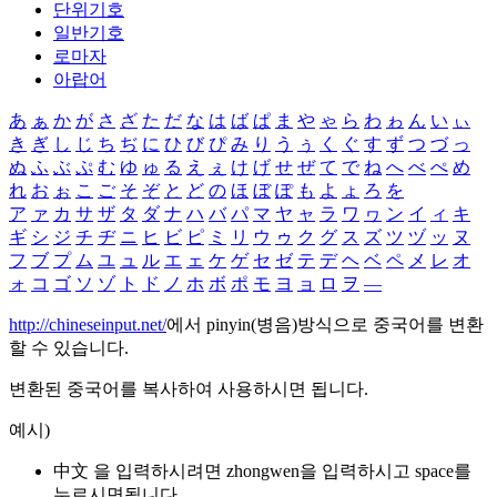
단위기호
일반기호
로마자
아랍어
あ
ぁ
か
が
さ
ざ
た
だ
な
は
ば
ぱ
ま
や
ゃ
ら
わ
ゎ
ん
い
ぃ
き
ぎ
し
じ
ち
ぢ
に
ひ
び
ぴ
み
り
う
ぅ
く
ぐ
す
ず
つ
づ
っ
ぬ
ふ
ぶ
ぷ
む
ゆ
ゅ
る
え
ぇ
け
げ
せ
ぜ
て
で
ね
へ
べ
ぺ
め
れ
お
ぉ
こ
ご
そ
ぞ
と
ど
の
ほ
ぼ
ぽ
も
よ
ょ
ろ
を
ア
ァ
カ
サ
ザ
タ
ダ
ナ
ハ
バ
パ
マ
ヤ
ャ
ラ
ワ
ヮ
ン
イ
ィ
キ
ギ
シ
ジ
チ
ヂ
ニ
ヒ
ビ
ピ
ミ
リ
ウ
ゥ
ク
グ
ス
ズ
ツ
ヅ
ッ
ヌ
フ
ブ
プ
ム
ユ
ュ
ル
エ
ェ
ケ
ゲ
セ
ゼ
テ
デ
ヘ
ベ
ペ
メ
レ
オ
ォ
コ
ゴ
ソ
ゾ
ト
ド
ノ
ホ
ボ
ポ
モ
ヨ
ョ
ロ
ヲ
―
http://chineseinput.net/
에서 pinyin(병음)방식으로 중국어를 변환
할 수 있습니다.
변환된 중국어를 복사하여 사용하시면 됩니다.
예시)
中文 을 입력하시려면
zhongwen
을 입력하시고 space를
누르시면됩니다.