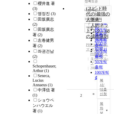
정확도순
櫻井進 著
(スピ-ド時
(3)
내림차순
정확도
앵정진
(3)
代の)最强の
순
田坂廣志
10개씩 출력
人脈術 :
내림차순
인기도
(2)
「人的ネッ
순
조회
田坂廣志
10개씩
トワ-ク」68
연도순
著
(2)
출력
の成功法則
제목순
左卷健男
20개씩
저자순
PHPエディタ-
著
(2)
출력
발행기
ズ·グル-プ
30개씩
좌권건남
PHPエディ
관순
(2)
출력
タ-ズ·グル-
50개씩
プ
Schopenhauer,
출력
2002
Arthur
(1)
100개씩
Seneca,
출력
Lucius
복
Annaeus
(1)
사/
대출
中澤信 著
신청
(1)
2
ショウペ
목
ンハウエル
차
著
(1)
보