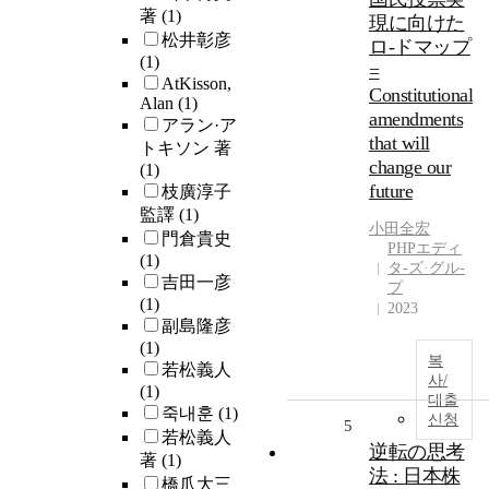
著
(1)
現に向けた
松井彰彦
ロ-ドマップ
(1)
=
AtKisson,
Constitutional
Alan
(1)
amendments
アラン·ア
that will
トキソン 著
change our
(1)
future
枝廣淳子
監譯
(1)
小田全宏
門倉貴史
PHPエディ
(1)
タ-ズ·グル-
吉田一彦
プ
(1)
2023
副島隆彦
(1)
복
若松義人
사/
(1)
대출
죽내훈
(1)
신청
5
若松義人
逆転の思考
著
(1)
法 : 日本株
橋爪大三