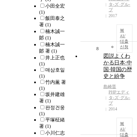
タ-ズ·グル-
小田全宏
プ
(1)
2017
飯田泰之
著
(1)
복
楠木誠一
사/
郞
(1)
대출
楠木誠一
신청
8
郞 著
(1)
図説よくわ
井上正也
かる日本·中
(1)
国·韓国の歴
매삼호일
史と紛争
(1)
竹内薫 著
島崎晋
(1)
PHPエディ
坂井建雄
タ-ズ·グル-
著
(1)
プ
판정건웅
2014
(1)
平塚柾緒
복
著
(1)
사/
小川仁志
대출