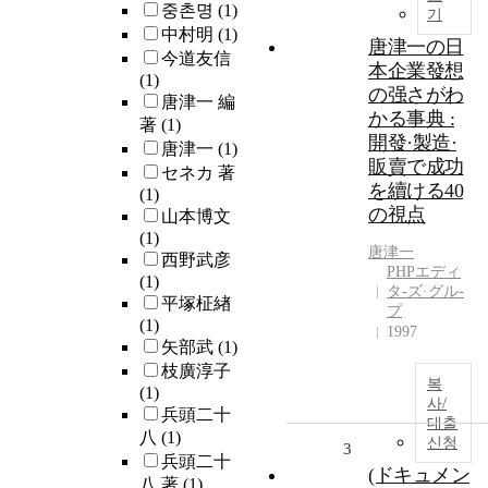
중촌명
(1)
기
中村明
(1)
唐津一の日
今道友信
本企業發想
(1)
の强さがわ
唐津一 編
かる事典 :
著
(1)
開發·製造·
唐津一
(1)
販賣で成功
セネカ 著
を續ける40
(1)
の視点
山本博文
(1)
唐津一
西野武彦
PHPエディ
(1)
タ-ズ·グル-
平塚柾緖
プ
(1)
1997
矢部武
(1)
枝廣淳子
복
(1)
사/
兵頭二十
대출
八
(1)
신청
3
兵頭二十
(ドキュメン
八 著
(1)