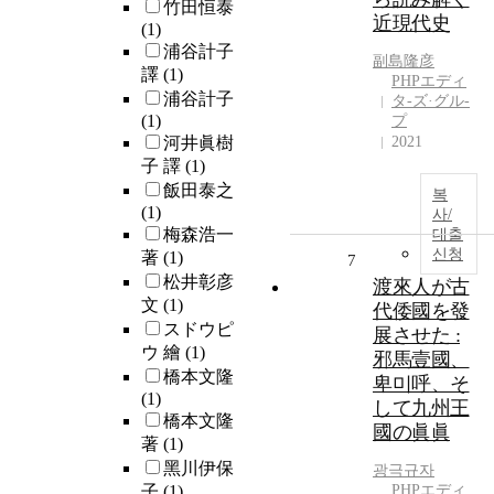
竹田恒泰
近現代史
(1)
浦谷計子
副島隆彦
譯
(1)
PHPエディ
浦谷計子
タ-ズ·グル-
(1)
プ
河井眞樹
2021
子 譯
(1)
飯田泰之
복
(1)
사/
梅森浩一
대출
신청
著
(1)
7
松井彰彦
渡來人が古
文
(1)
代倭國を發
スドウピ
展させた :
ウ 繪
(1)
邪馬壹國、
橋本文隆
卑미呼、そ
(1)
して九州王
橋本文隆
國の眞眞
著
(1)
黑川伊保
광극규자
子
(1)
PHPエディ