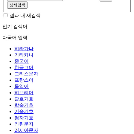
상세검색
결과 내 재검색
인기 검색어
다국어 입력
히라가나
가타카나
중국어
한글고어
그리스문자
프랑스어
독일어
히브리어
괄호기호
학술기호
기술기호
첨자기호
라틴문자
러시아문자