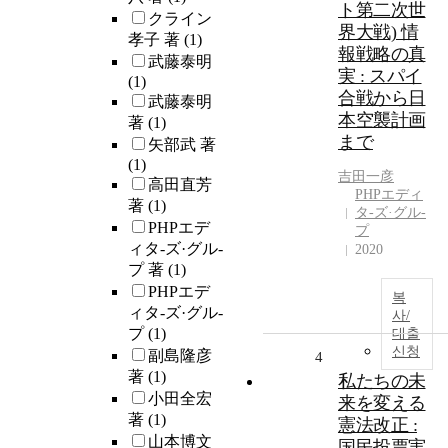
ト第二次世
クライン
界大戦) 情
孝子 著
(1)
報戦略の真
武藤泰明
実 : スパイ
(1)
合戦から日
武藤泰明
本空襲計画
著
(1)
まで
矢部武 著
(1)
吉田一彦
高田直芳
PHPエディ
著
(1)
タ-ズ·グル-
PHPエデ
プ
ィタ-ズ·グル-
2020
プ 著
(1)
PHPエデ
복
ィタ-ズ·グル-
사/
プ
(1)
대출
신청
副島隆彦
4
著
(1)
私たちの未
小田全宏
来を変える
著
(1)
憲法改正 :
山本博文
国民投票実