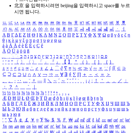
北京 을 입력하시려면
beijing
을 입력하시고 space를 누르
시면 됩니다.
ㅥ
ㅦ
ㅧ
ㅨ
ㅩ
ㅪ
ㅫ
ㅬ
ㅭ
ㅮ
ㅯ
ㅰ
ㅱ
ㅲ
ㅳ
ㅴ
ㅵ
ㅶ
ㅷ
ㅸ
ㅹ
ㅺ
ㅻ
ㅼ
ㅽ
ㅾ
ㅿ
ㆀ
ㆁ
ㆂ
ㆃ
ㆄ
ㆅ
ㆆ
ㆇ
ㆈ
ㆉ
ㆊ
ㆋ
ㆌ
ㆍ
ㆎ
Α
Β
Γ
Δ
Ε
Ζ
Η
Θ
Ι
Κ
Λ
Μ
Ν
Ξ
Ο
Π
Ρ
Σ
Τ
Υ
Φ
Χ
Ψ
Ω
α
β
γ
δ
ε
ζ
η
θ
ι
κ
λ
μ
ν
ξ
ο
π
ρ
σ
τ
υ
φ
χ
ψ
ω
á
à
Á
À
é
è
É
È
ç
Ç
ê
Ä
Ö
Ü
ä
ö
ü
ß
ְ
ֳ
ֲ
ֱ
ָ
ַ
ֵ
ֶ
ִ
ֹ
ּ
ֻ
ׂ
ׁ
ּ
ב
ה
נ
מ
צ
ת
ץ
ש
ד
ג
כ
ע
י
ח
ל
ך
ף
ק
ר
א
ט
ו
ן
ם
פ
‘
’
“
”
〔
〕
〈
〉
「
」
『
』
【
】
＂
（
）
［
］
｛
｝
±
×
÷
≠
≤
≥
∞
∴
♂
♀
∠
⊥
⌒
∂
∇
≡
≒
≪
≫
√
∽
∝
∵
∫
∬
∈
∋
⊆
⊇
⊂
⊃
∪
∩
∧
∨
￢
⇒
⇔
∀
∃
∮
∑
∏
＋
－
＜
＝
＞
、
。
·
‥
…
¨
〃
―
∥
＼
∼
´
～
ˇ
˘
˝
˚
˙
¸
˛
¡
¿
ː
！
＇
，
．
／
：
；
？
＾
＿
｀
｜
½
⅓
⅔
¼
¾
⅛
⅜
⅝
⅞
¹
²
³
⁴
ⁿ
₁
₂
₃
₄
Æ
Ð
Ħ
Ĳ
Ł
Ø
Œ
Þ
Ŧ
Ŋ
æ
đ
ð
ħ
ı
ĳ
ĸ
ŀ
ł
ø
œ
ß
þ
ŧ
ŋ
ŉ
А
Б
В
Г
Д
Е
Ё
Ж
З
И
Й
К
Л
М
Н
О
П
Р
С
Т
У
Ф
Х
Ц
Ч
Ш
Щ
Ъ
Ы
Ь
Э
Ю
Я
а
б
в
г
д
е
ё
ж
з
и
й
к
л
м
н
о
п
р
с
т
у
ф
х
ц
ч
ш
щ
ъ
ы
ь
э
ю
я
′
″
℃
Å
￠
￡
￥
¤
℉
‰
＄
％
Ｆ
￦
㎕
㎖
㎗
ℓ
㎘
㏄
㎣
㎤
㎥
㎦
㎙
㎚
㎛
㎜
㎝
㎞
㎟
㎠
㎡
㎢
㏊
㎍
㎎
㎏
㏏
㎈
㎉
㏈
㎧
㎨
㎰
㎱
㎲
㎳
㎴
㎵
㎶
㎷
㎸
㎹
㎀
㎁
㎂
㎃
㎄
㎺
㎻
㎽
㎾
㎿
㎐
㎑