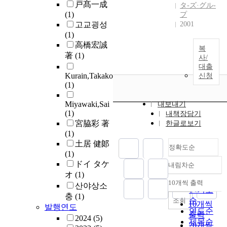
戸髙一成
タ-ズ·グル-
(1)
プ
고교굉성
2001
(1)
高橋宏誠
복
著
(1)
사/
대출
Kurain,Takako
신청
(1)
Miyawaki,Sai
내보내기
(1)
내책장담기
宮脇彩 著
한글로보기
(1)
土居 健郞
정확도순
(1)
ドイ タケ
내림차순
정확도
オ
(1)
순
10개씩 출력
산야상소
내림차순
인기도
충
(1)
순
조회
10개씩
발행연도
연도순
출력
2024
(5)
제목순
20개씩