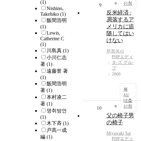
(1)
신청
9
Nishino,
反米経済 :
Takehiko
(1)
凋落するア
飯間浩明
メリカに追
(1)
Lewis,
随してはい
Catherine C
けない
(1)
川島真
(1)
문창귀사
PHPエディ
小川仁志
タ-ズ グル-
著
(1)
プ
遠藤誉 著
2008
(1)
飯間浩明
복
著
(1)
사/
本村凌二
대출
著
(1)
신청
10
명취방언
父の椅子男
(1)
の椅子
木下斉
(1)
戸髙一成
Miyawaki,Sai
編
(1)
PHPエディ