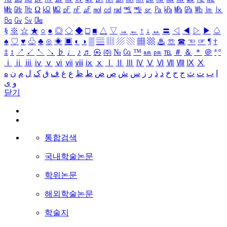
㎒
㎓
㎔
Ω
㏀
㏁
㎊
㎋
㎌
㏖
㏅
㎭
㎮
㎯
㏛
㎩
㎪
㎫
㎬
㏝
㏐
㏓
㏃
㏉
㏜
㏆
§
※
☆
★
○
●
◎
◇
◆
□
■
△
▽
→
←
↑
↓
↔
〓
◁
◀
▷
▶
♤
♠
♡
♥
♧
♣
⊙
◈
▣
◐
◑
▒
▤
▥
▨
▧
▦
▩
♨
☏
☎
☜
☞
¶
†
‡
↕
↗
↙
↖
↘
♭
♩
♪
♬
㉿
㈜
№
㏇
™
㏂
㏘
℡
＃
＆
＊
＠
ª
º
ⅰ
ⅱ
ⅲ
ⅳ
ⅴ
ⅵ
ⅶ
ⅷ
ⅸ
ⅹ
Ⅰ
Ⅱ
Ⅲ
Ⅳ
Ⅴ
Ⅵ
Ⅶ
Ⅷ
Ⅸ
Ⅹ
ا
ب
ت
ث
ج
ح
خ
د
ذ
ر
ز
س
ش
ص
ض
ط
ظ
ع
غ
ف
ق
ک
ل
م
ن
ه
و
ی
닫기
통합검색
국내학술논문
학위논문
해외학술논문
학술지