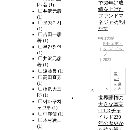
で30年好成
郎 著
(1)
績を上げた
井沢元彦
ファンドマ
(1)
ネジャ-が明
문창귀사
かす
(1)
吉田一彦
中山大輔
著
(1)
PHPエディ
본간정인
タ-ズ·グル-
(1)
プ
井沢元彦
2023
著
(1)
遠藤誉
(1)
복
高田直芳
사/
(1)
대출
橋爪大三
신청
6
郎
(1)
世界覇権の
야마구치
大きな真実
노보루
(1)
: ロスチャ
中澤信
(1)
イルド230
本村凌二
年の歴史か
(1)
ら読み解く