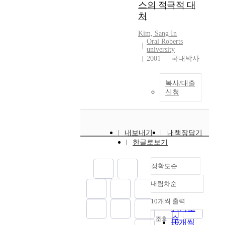
other family members
Baptism in the Holy
스의 적극적 대
were also better
Spirit was enhanced.
처
developed.
Also the hypotheses
Additionally, those
were supported. All
Kim, Sang In
who received the
Oral Roberts
rights on this project
university
training created a
are reserved by the
2001
국내박사
successful church life
author and nothing
and began to help
herein is to be used for
other couples by
publication without
복사/대출
assisting their pastor.
신청
the express agreement
The researcher found
of the author or the
that most of the
Dean of the School of
couples could solve
Theology and
their conflicts through
내보내기
내책장담기
Missions at Oral
this training. All rights
한글로보기
Roberts University.
to this project are
reserved by the author
정확도순
and nothing herein is
to be used for
내림차순
정확도
publication without
순
10개씩 출력
the express agreement
내림차순
인기도
of the author or the
순
조회
10개씩
Dean of the school of