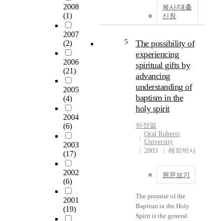
2008
복사/대출
(1)
신청
2007
5
The possibility of
(2)
experiencing
2006
spiritual gifts by
(21)
advancing
understanding of
2005
baptism in the
(4)
holy spirit
2004
(6)
하정열
Oral Roberts
University
2003
2003
해외박사
(17)
2002
원문보기
(6)
The promise of the
2001
Baptism in the Holy
(19)
Spirit is the general