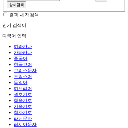
상세검색
결과 내 재검색
인기 검색어
다국어 입력
히라가나
가타카나
중국어
한글고어
그리스문자
프랑스어
독일어
히브리어
괄호기호
학술기호
기술기호
첨자기호
라틴문자
러시아문자