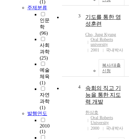
(1)
주제분류
3
기도를 통한 영
인문
성훈련
학
(96)
Cho, Jung Kyung
Oral Roberts
university
사회
2001
국내박사
과학
(25)
복사/대출
예술
신청
체육
(1)
4
속회의 직고 기
능을 통한 지도
자연
과학
력 개발
(1)
한상호
발행연도
Oral Roberts
University
2010
2000
국내박사
(1)