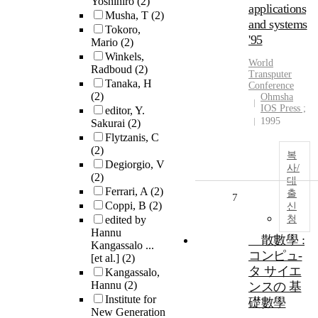
Yoshihiro
(2)
applications
Musha, T
(2)
and systems
Tokoro,
'95
Mario
(2)
Winkels,
World
Radboud
(2)
Transputer
Tanaka, H
Conference
(2)
Ohmsha
IOS Press ;
editor, Y.
1995
Sakurai
(2)
Flytzanis, C
(2)
복
Degiorgio, V
사/
(2)
대
Ferrari, A
(2)
출
7
Coppi, B
(2)
신
edited by
청
Hannu
離散數學 :
Kangassalo ...
コンピュ-
[et al.]
(2)
タ サイエ
Kangassalo,
Hannu
(2)
ンスの 基
Institute for
礎數學
New Generation