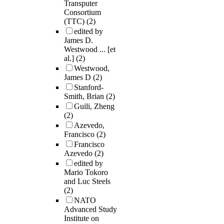
Transputer
Consortium
(TTC)
(2)
edited by
James D.
Westwood ... [et
al.]
(2)
Westwood,
James D
(2)
Stanford-
Smith, Brian
(2)
Guili, Zheng
(2)
Azevedo,
Francisco
(2)
Francisco
Azevedo
(2)
edited by
Mario Tokoro
and Luc Steels
(2)
NATO
Advanced Study
Institute on