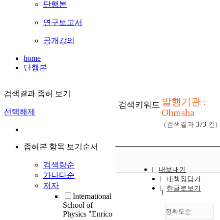
단행본
연구보고서
공개강의
home
단행본
검색결과 좁혀 보기
발행기관 :
검색키워드
Ohmsha
선택해제
(검색결과
373
건)
좁혀본 항목 보기순서
검색량순
내보내기
가나다순
내책장담기
저자
한글로보기
1
International
School of
정확도순
Physics "Enrico