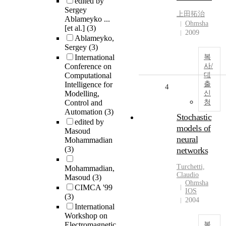
edited by
Sergey
上田拓治
Ablameyko ...
Ohmsha
[et al.]
(3)
2009
Ablameyko,
Sergey
(3)
International
복
Conference on
사/
Computational
대
Intelligence for
출
4
Modelling,
신
Control and
청
Automation
(3)
Stochastic
edited by
models of
Masoud
neural
Mohammadian
(3)
networks
Turchetti,
Mohammadian,
Claudio
Masoud
(3)
Ohmsha
CIMCA '99
IOS
(3)
2004
International
Workshop on
Electromagnetic
복