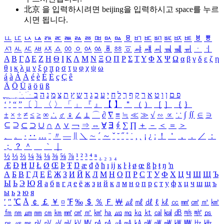
北京 을 입력하시려면
beijing
을 입력하시고 space를 누르
시면 됩니다.
ㅥ
ㅦ
ㅧ
ㅨ
ㅩ
ㅪ
ㅫ
ㅬ
ㅭ
ㅮ
ㅯ
ㅰ
ㅱ
ㅲ
ㅳ
ㅴ
ㅵ
ㅶ
ㅷ
ㅸ
ㅹ
ㅺ
ㅻ
ㅼ
ㅽ
ㅾ
ㅿ
ㆀ
ㆁ
ㆂ
ㆃ
ㆄ
ㆅ
ㆆ
ㆇ
ㆈ
ㆉ
ㆊ
ㆋ
ㆌ
ㆍ
ㆎ
Α
Β
Γ
Δ
Ε
Ζ
Η
Θ
Ι
Κ
Λ
Μ
Ν
Ξ
Ο
Π
Ρ
Σ
Τ
Υ
Φ
Χ
Ψ
Ω
α
β
γ
δ
ε
ζ
η
θ
ι
κ
λ
μ
ν
ξ
ο
π
ρ
σ
τ
υ
φ
χ
ψ
ω
á
à
Á
À
é
è
É
È
ç
Ç
ê
Ä
Ö
Ü
ä
ö
ü
ß
ְ
ֳ
ֲ
ֱ
ָ
ַ
ֵ
ֶ
ִ
ֹ
ּ
ֻ
ׂ
ׁ
ּ
ב
ה
נ
מ
צ
ת
ץ
ש
ד
ג
כ
ע
י
ח
ל
ך
ף
ק
ר
א
ט
ו
ן
ם
פ
‘
’
“
”
〔
〕
〈
〉
「
」
『
』
【
】
＂
（
）
［
］
｛
｝
±
×
÷
≠
≤
≥
∞
∴
♂
♀
∠
⊥
⌒
∂
∇
≡
≒
≪
≫
√
∽
∝
∵
∫
∬
∈
∋
⊆
⊇
⊂
⊃
∪
∩
∧
∨
￢
⇒
⇔
∀
∃
∮
∑
∏
＋
－
＜
＝
＞
、
。
·
‥
…
¨
〃
―
∥
＼
∼
´
～
ˇ
˘
˝
˚
˙
¸
˛
¡
¿
ː
！
＇
，
．
／
：
；
？
＾
＿
｀
｜
½
⅓
⅔
¼
¾
⅛
⅜
⅝
⅞
¹
²
³
⁴
ⁿ
₁
₂
₃
₄
Æ
Ð
Ħ
Ĳ
Ł
Ø
Œ
Þ
Ŧ
Ŋ
æ
đ
ð
ħ
ı
ĳ
ĸ
ŀ
ł
ø
œ
ß
þ
ŧ
ŋ
ŉ
А
Б
В
Г
Д
Е
Ё
Ж
З
И
Й
К
Л
М
Н
О
П
Р
С
Т
У
Ф
Х
Ц
Ч
Ш
Щ
Ъ
Ы
Ь
Э
Ю
Я
а
б
в
г
д
е
ё
ж
з
и
й
к
л
м
н
о
п
р
с
т
у
ф
х
ц
ч
ш
щ
ъ
ы
ь
э
ю
я
′
″
℃
Å
￠
￡
￥
¤
℉
‰
＄
％
Ｆ
￦
㎕
㎖
㎗
ℓ
㎘
㏄
㎣
㎤
㎥
㎦
㎙
㎚
㎛
㎜
㎝
㎞
㎟
㎠
㎡
㎢
㏊
㎍
㎎
㎏
㏏
㎈
㎉
㏈
㎧
㎨
㎰
㎱
㎲
㎳
㎴
㎵
㎶
㎷
㎸
㎹
㎀
㎁
㎂
㎃
㎄
㎺
㎻
㎽
㎾
㎿
㎐
㎑