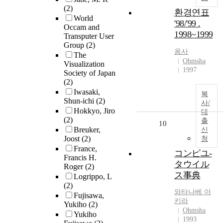
(2)
환경연표
World
'98/'99 .
Occam and
1998~1999
Transputer User
Group
(2)
옴사
The
Ohmsha
Visualization
1997
Society of Japan
(2)
Iwasaki,
복
Shun-ichi
(2)
사/
Hokkyo, Jiro
대
(2)
출
10
Breuker,
신
Joost
(2)
청
France,
コンピユ-
Francis H.
タウイル
Roger
(2)
ス事典
Logrippo, L
(2)
와타나베 아
Fujisawa,
키라
Yukiho
(2)
Ohmsha
Yukiho
1993