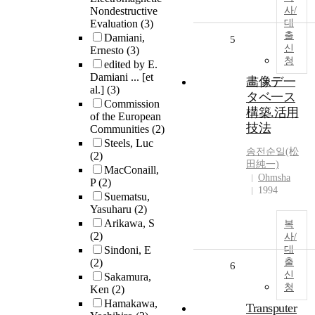
Nondestructive
사/
Evaluation
(3)
대
출
Damiani,
5
신
Ernesto
(3)
청
edited by E.
Damiani ... [et
畵像デ一
al.]
(3)
タベ一ス
Commission
構築.活用
of the European
技法
Communities
(2)
Steels, Luc
송전순일(松
(2)
田純一)
MacConaill,
Ohmsha
P
(2)
1994
Suematsu,
Yasuharu
(2)
Arikawa, S
복
(2)
사/
Sindoni, E
대
(2)
출
6
신
Sakamura,
청
Ken
(2)
Hamakawa,
Transputer