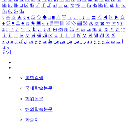
㎒
㎓
㎔
Ω
㏀
㏁
㎊
㎋
㎌
㏖
㏅
㎭
㎮
㎯
㏛
㎩
㎪
㎫
㎬
㏝
㏐
㏓
㏃
㏉
㏜
㏆
§
※
☆
★
○
●
◎
◇
◆
□
■
△
▽
→
←
↑
↓
↔
〓
◁
◀
▷
▶
♤
♠
♡
♥
♧
♣
⊙
◈
▣
◐
◑
▒
▤
▥
▨
▧
▦
▩
♨
☏
☎
☜
☞
¶
†
‡
↕
↗
↙
↖
↘
♭
♩
♪
♬
㉿
㈜
№
㏇
™
㏂
㏘
℡
＃
＆
＊
＠
ª
º
ⅰ
ⅱ
ⅲ
ⅳ
ⅴ
ⅵ
ⅶ
ⅷ
ⅸ
ⅹ
Ⅰ
Ⅱ
Ⅲ
Ⅳ
Ⅴ
Ⅵ
Ⅶ
Ⅷ
Ⅸ
Ⅹ
ا
ب
ت
ث
ج
ح
خ
د
ذ
ر
ز
س
ش
ص
ض
ط
ظ
ع
غ
ف
ق
ک
ل
م
ن
ه
و
ی
닫기
통합검색
국내학술논문
학위논문
해외학술논문
학술지