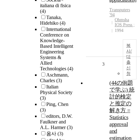
italiana di fisica
Transputers
(4)
'94
Tanaka,
Ohmsha
Hidehiko
(4)
IOS Press ;
International
1994
Conference on
Knowledge-
복
Based Intelligent
사/
Engineering
대
Systems &
출
Allied
3
신
Technologies
(4)
청
Aschmann,
Charles
(3)
(44の例題
Italian
で学ぶ) 統
Physical Society
計的検定
(3)
と推定の
Ping, Chen
(3)
解き方 =
editors, D.W.
Statistics
Faulkner and
approval
A.L. Harmer
(3)
and
옴사
(3)
estimation