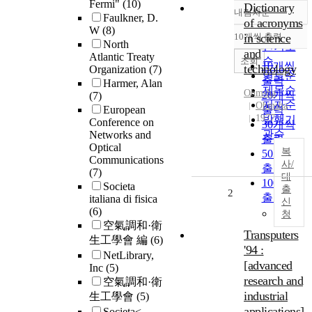
Fermi"
(10)
Dictionary
내림차순
정확도
Faulkner, D.
of acronyms
W
(8)
순
10개씩 출력
in science
내림차순
North
인기도
and
Atlantic Treaty
순
조회
10개씩
technology
Organization
(7)
연도순
출력
Harmer, Alan
제목순
Ohmsha
20개씩
(7)
저자순
Ohmsha
European
출력
1977
발행기
Conference on
30개씩
관순
Networks and
출력
Optical
복
50개씩
Communications
사/
출력
(7)
대
100개씩
Societa
출
2
출력
italiana di fisica
신
(6)
청
空氣調和·衛
Transputers
生工學會 編
(6)
'94 :
NetLibrary,
[advanced
Inc
(5)
research and
空氣調和·衛
industrial
生工學會
(5)
applications]
Societa<