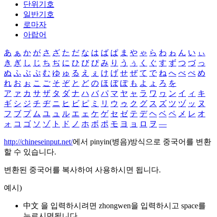
단위기호
일반기호
로마자
아랍어
あ
ぁ
か
が
さ
ざ
た
だ
な
は
ば
ぱ
ま
や
ゃ
ら
わ
ゎ
ん
い
ぃ
き
ぎ
し
じ
ち
ぢ
に
ひ
び
ぴ
み
り
う
ぅ
く
ぐ
す
ず
つ
づ
っ
ぬ
ふ
ぶ
ぷ
む
ゆ
ゅ
る
え
ぇ
け
げ
せ
ぜ
て
で
ね
へ
べ
ぺ
め
れ
お
ぉ
こ
ご
そ
ぞ
と
ど
の
ほ
ぼ
ぽ
も
よ
ょ
ろ
を
ア
ァ
カ
サ
ザ
タ
ダ
ナ
ハ
バ
パ
マ
ヤ
ャ
ラ
ワ
ヮ
ン
イ
ィ
キ
ギ
シ
ジ
チ
ヂ
ニ
ヒ
ビ
ピ
ミ
リ
ウ
ゥ
ク
グ
ス
ズ
ツ
ヅ
ッ
ヌ
フ
ブ
プ
ム
ユ
ュ
ル
エ
ェ
ケ
ゲ
セ
ゼ
テ
デ
ヘ
ベ
ペ
メ
レ
オ
ォ
コ
ゴ
ソ
ゾ
ト
ド
ノ
ホ
ボ
ポ
モ
ヨ
ョ
ロ
ヲ
―
http://chineseinput.net/
에서 pinyin(병음)방식으로 중국어를 변환
할 수 있습니다.
변환된 중국어를 복사하여 사용하시면 됩니다.
예시)
中文 을 입력하시려면
zhongwen
을 입력하시고 space를
누르시면됩니다.