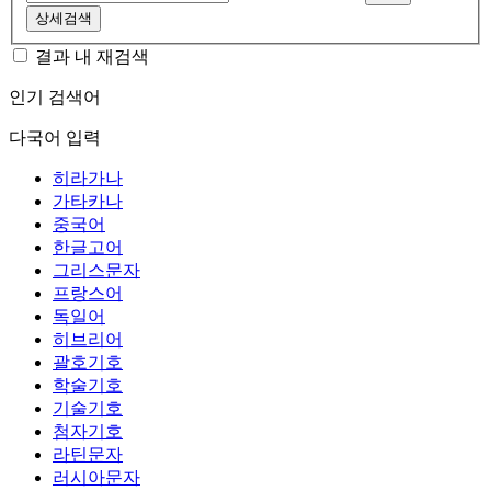
상세검색
결과 내 재검색
인기 검색어
다국어 입력
히라가나
가타카나
중국어
한글고어
그리스문자
프랑스어
독일어
히브리어
괄호기호
학술기호
기술기호
첨자기호
라틴문자
러시아문자