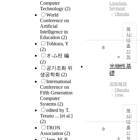
Computer
Lipschutz,
Technology
(2)
Seymour
Ohmsha
World
Conference on
Artificial
복
Intelligence in
사/
Education
(2)
대
Tohkura, Y
출
8
(2)
신
オ-ム社 編
청
(2)
光物性基
공기조화 위
礎
생공학회
(2)
International
공등혜영
Conference on
Ohmsha
Fifth Generation
1996
Computer
Systems
(2)
edited by T.
복
Terano ... [et al.]
사/
(2)
대
TRON
출
9
Association
(2)
신
청
Jane, M. R