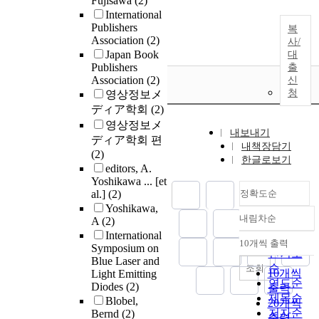
Fujisawa
(2)
International
Publishers
복
Association
(2)
사/
Japan Book
대
Publishers
출
Association
(2)
신
청
영상정보メ
ディア학회
(2)
영상정보メ
내보내기
ディア학회 편
내책장담기
(2)
한글로보기
editors, A.
Yoshikawa ... [et
al.]
(2)
정확도순
Yoshikawa,
내림차순
A
(2)
정확도
International
순
10개씩 출력
Symposium on
내림차순
인기도
Blue Laser and
순
조회
10개씩
Light Emitting
연도순
Diodes
(2)
출력
제목순
Blobel,
20개씩
저자순
Bernd
(2)
출력