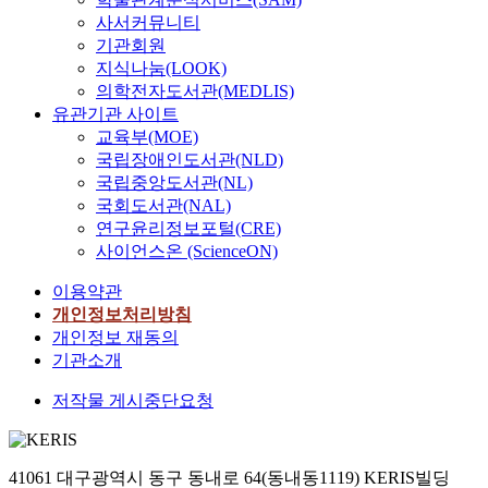
사서커뮤니티
기관회원
지식나눔(LOOK)
의학전자도서관(MEDLIS)
유관기관 사이트
교육부(MOE)
국립장애인도서관(NLD)
국립중앙도서관(NL)
국회도서관(NAL)
연구윤리정보포털(CRE)
사이언스온 (ScienceON)
이용약관
개인정보처리방침
개인정보 재동의
기관소개
저작물 게시중단요청
41061 대구광역시 동구 동내로 64(동내동1119) KERIS빌딩