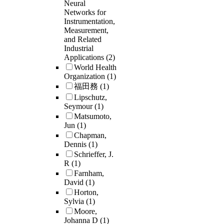
Neural
Networks for
Instrumentation,
Measurement,
and Related
Industrial
Applications
(2)
World Health
Organization
(1)
福田務
(1)
Lipschutz,
Seymour
(1)
Matsumoto,
Jun
(1)
Chapman,
Dennis
(1)
Schrieffer, J.
R
(1)
Farnham,
David
(1)
Horton,
Sylvia
(1)
Moore,
Johanna D
(1)