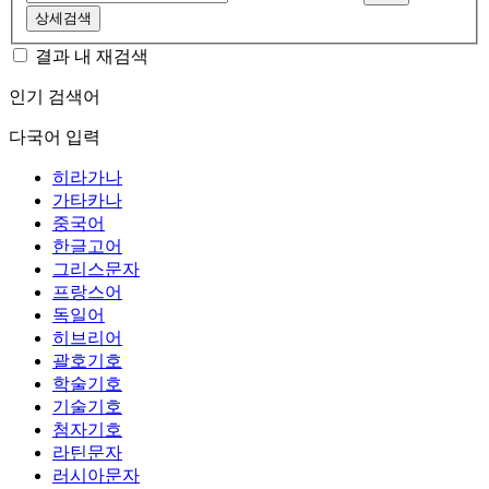
상세검색
결과 내 재검색
인기 검색어
다국어 입력
히라가나
가타카나
중국어
한글고어
그리스문자
프랑스어
독일어
히브리어
괄호기호
학술기호
기술기호
첨자기호
라틴문자
러시아문자