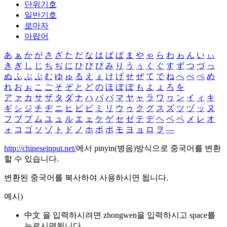
단위기호
일반기호
로마자
아랍어
あ
ぁ
か
が
さ
ざ
た
だ
な
は
ば
ぱ
ま
や
ゃ
ら
わ
ゎ
ん
い
ぃ
き
ぎ
し
じ
ち
ぢ
に
ひ
び
ぴ
み
り
う
ぅ
く
ぐ
す
ず
つ
づ
っ
ぬ
ふ
ぶ
ぷ
む
ゆ
ゅ
る
え
ぇ
け
げ
せ
ぜ
て
で
ね
へ
べ
ぺ
め
れ
お
ぉ
こ
ご
そ
ぞ
と
ど
の
ほ
ぼ
ぽ
も
よ
ょ
ろ
を
ア
ァ
カ
サ
ザ
タ
ダ
ナ
ハ
バ
パ
マ
ヤ
ャ
ラ
ワ
ヮ
ン
イ
ィ
キ
ギ
シ
ジ
チ
ヂ
ニ
ヒ
ビ
ピ
ミ
リ
ウ
ゥ
ク
グ
ス
ズ
ツ
ヅ
ッ
ヌ
フ
ブ
プ
ム
ユ
ュ
ル
エ
ェ
ケ
ゲ
セ
ゼ
テ
デ
ヘ
ベ
ペ
メ
レ
オ
ォ
コ
ゴ
ソ
ゾ
ト
ド
ノ
ホ
ボ
ポ
モ
ヨ
ョ
ロ
ヲ
―
http://chineseinput.net/
에서 pinyin(병음)방식으로 중국어를 변환
할 수 있습니다.
변환된 중국어를 복사하여 사용하시면 됩니다.
예시)
中文 을 입력하시려면
zhongwen
을 입력하시고 space를
누르시면됩니다.