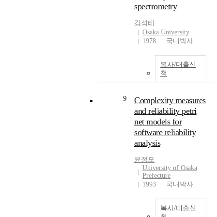
spectrometry
influence their
을 기반으로 하여 계면 수
포머셜이 욕구를 형성하
peer'sbehavior using social
직방향의 광전류 특성과
는 메시지로서 어떠한 역
강석태
bids. Moreover, the
면내 방향의 광전도도를
할을 하고 있는가를 내용
Osaka University
children who participated
관찰했다. P형의 CuPc와 n
분석 뿐만이 아니라 시대
1978
국내박사
frequently insocial pretend
형 의 PbTe와의 접합의 특
의 변화에 의한 변천, 수신
play were rated as being
성은 다이오드 특성을 나
자 연구의 필요성을 추가
sociable b}T their teachers
복사/대출신
타낸다. 여기에 광을 조사
연구로써 제안하고 있다.
regardless ofculture.
청
하면, 계면방향의 광전류
Americans are becoming
However, these children
는 CuPc층에서 생성한 대
more familiar with half-
were rated by teachers as
량의 캐리어와 CuPc/PbTe
hour program-length
9
Complexity measures
''difficult'' if they werefrom
밴드의 급격한 경사에 의
commercials promoting a
and reliability petri
the Korean-American
한 전하분리 효과로 커다
new miracle weight loss
net models for
sample. In spite of cultural
란 광전류가 얻어진다. 이
treatment starring a famous
software reliability
differences in number of
러한 암전류와 광전류의
actor, women sitting
mutual friends, the pattern
analysis
비는 2층구조, 즉 유기/무
together discussing the
of relations between social
기 구조에서 커다란 변화
latest technology in hair
윤정모
pretend play and
가 보여진다. 이것은 유기/
removal or demonstrations
University of Osaka
mutualfriends was similar
무기의 적층구조를 만드
from famous chefs showing
Prefecture
in the two samples. These
는 것에 의해 각각의 특성
the advantage of their
1993
국내박사
findings suggest that the
을 유효하게 조합한 효과
cookware. In the United
capacity to engage in
로 부터 비롯된 것이다. 이
States, infomercials have
복사/대출신
pretend play is
러한 계면효과를 기초로
continued to grow since
청