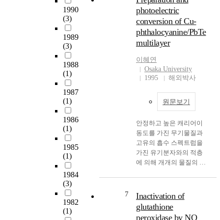
parents completed play
포머셜 샘플의 내용분석
1990
photoelectric
questlonnaires and
을 행하여 그 사회적 의미
(3)
conversion of Cu-
preschool teachers
를 고찰했다. 주로 등장인
phthalocyanine/PbTe
completedteacher ratlngs
물 분석과 메시지의
1989
multilayer
of soclal competence
Cluster분석으로, 건강미
(3)
Korean-American parents
용용품, 가정용품, 운동도
이혜연
were asked tocomplete an
1988
구의 세 카테고리별로 특
Osaka University
acculturation scale Results
(1)
징을 정리했다. 그 결과 호
1995
해외박사
indicated that Korcan-
스트, 인터뷰이, 전문가, 관
1987
American childrcn
객은 소비자가 그 상품에
(1)
engaged less frequently in
원문보기
신뢰를 가질 수 있도록 각
so-cial pretend play in the
카테고리별로 효과적으로
1986
free play condltion.
안정하고 높은 캐리어이
판매장치로써 역할을 하
(1)
However, the dlfferences
동도를 가진 무기물질과
고 있었고, Cluster분석에
disappeared in the to}T
고유의 흡수 스펙트럼을
의해 인포머셜 메시지는
1985
condition Cultural
가진 유기분자와의 적층
'합리적인 구매태도', '행복
(1)
differences were found ln
에 의해 개개의 물질의 특
의 추구', '변신', '편안함의
parents' attitudes
성뿐아니라, 계면에의 특
추구', '가족과 인간관계를
1984
towardpla}T, play themes,
성을 이 용함으로써 새로
위한', '건강 지향'이라는 내
(3)
and the way to comn-
운 재료, 예를 들어 광전변
용으로 소비자의 마음을
7
Inactivation of
1unicate social pretend
1982
환소자의 특성이 기대된
사로잡고 있었다. 제 3장
glutathione
play between tlletwo
(1)
다. 본 연 구에서는 유기박
에서는 기존의 텔레비젼
peroxidase by NO
cultures. Anglo-Amerjcan