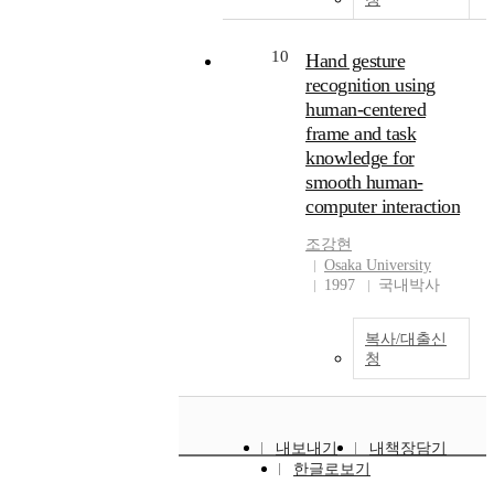
universal.However, the
한 면내 광전도도는, CuPc
the 1980s and in the
expression of pretend play
단층막보다 CuPc/PbTe 적
1990s, and it finally
in terms of play themes and
층막이 보다 커다란 광전
became a subject of
10
Hand gesture
the way to communicate
도도를 나타냈다. 즉, CuPc
advertisement researchers
recognition using
pretend play is influenced
층이 광을 흡수하고 여기
in late of the 1990s. In fact,
human-centered
by culturc. Also, the
된 전자는 효율 좋게 포텐
it has grown rapidly since
frame and task
relatlons between social
셜이 낮은 PbTe 층에 이동
1984 when the long
knowledge for
pretend play, social
하여, 남은 홀은 CuPc 면
advertising regulation of
smooth human-
competence, and
내에서 이동하는 것에 의
FCC (Federal
friendship must be
computer interaction
해 적층에서 커다란 광전
Communication
considered withinthe
도도가 얻어진다고 생각
Commission) was revised
조강현
social-cultural context
된다.
and has been developed
Osaka University
where children's play and
with a cable network
1997
국내박사
their interaction take place
developing in the United
States in the 1980s. Now
they are exported and
복사/대출신
청
broadcasted in Asia and
Europe as well as the
United States. Given this
growth, it is important to
내보내기
내책장담기
understand about how and
한글로보기
why infomercials have
been developed, focusing