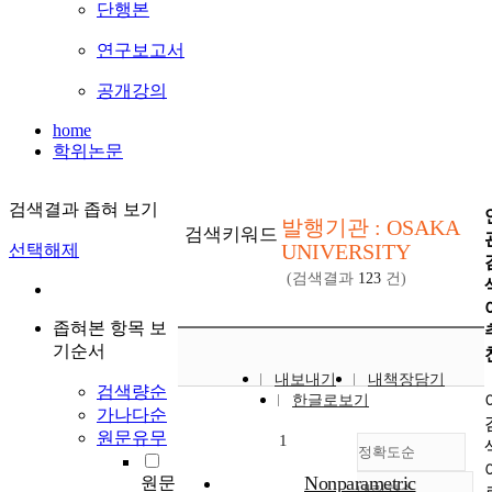
단행본
연구보고서
공개강의
home
학위논문
검색결과 좁혀 보기
발행기관 : OSAKA
검색키워드
UNIVERSITY
선택해제
(검색결과
123
건)
좁혀본 항목 보
기순서
내보내기
내책장담기
검색량순
한글로보기
가나다순
원문유무
1
정확도순
Nonparametric
원문
내림차순