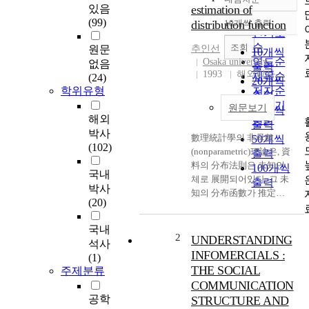
정확도
있음
estimation of
순
(99)
distribution function
10개씩 출력
내림차순
인기도
순
조회
원문
추인선
10개씩
연도순
Osaka university
없음
출력
1993
해외박사
제목순
(24)
20개씩
학위유형
저자순
출력
발행기
원문보기
30개씩
해외
관순
출력
박사
數理統計學의 非母數
50개씩
(102)
(nonparametric)理論은, 資
출력
料의 分布法則은 未知인
100개씩
국내
체로 展開되어있다. 그 未
출력
박사
知의 分布函數가 推定가
(20)
능하면 效率이 좋은 非母
數 統計 量이 선택 가능하
국내
고, 결국 資料가 갖는 情報
2
UNDERSTANDING
석사
를 손실없이 이용할 수 있
INFOMERCIALS :
(1)
게 된다 일반적으로 分布
THE SOCIAL
주제분류
函數의 표준적인 推定良
COMMUNICATION
으로서 經驗分布函數가
공학
STRUCTURE AND
連續이라고 가 정하였을