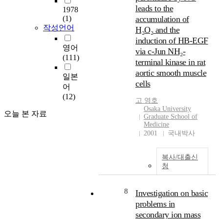
막과 같은 온도에서 결정
광고 메시지와 인포머셜
leads to the
1978
parents believed tllat
성장이 가능한 무기물질
메시지를 비교했다. 텔레
(1)
accumulation of
chlldren's play is important
을 탐색하고 ,결정화한 유
비젼 광고에서는 모델의
작성언어
H₂O₂ and the
for their children's
기 / 무기 적층막을 창조하
추천이나 상품의 성능에
development and joined
induction of HB-EGF
는 것으로, 특히 적층막의
관한 것이 대부분으로 '행
영어
their children's pretend
광전변환특 성을 밝히는
via c-Jun NH₂-
복의 추구'를 강조하는 인
(111)
play more oftenthan
것을 목적으로 한다. Cu-
포머셜과는 차이를 보였
terminal kinase in rat
Korean-American parents.
Phthalocyanine/PbTe 단층
다. 인포머셜은 보다 소비
aortic smooth muscle
일본
Korean-American children
막은 기반온도 300℃에서
자의 감성적인 부분에 호
cells
어
displayed more
진공프로세스(레이져 애
소하며, 욕구의 해방을 희
(12)
realisticthernes, whereas
블레이션과 진공증착법)
망하는 그들에게 조작된
고 영호
Anglo-American children
에 의해 차례차례로 적충
Osaka University
메시지를 전한다. 이 메시
오늘 본 자료
Graduate School of
enacted more fantastic
시켰다. X선 회절 패턴의
지는 또 새로운 욕구를 형
Medicine
themes. Therewere cultural
해석과 FTIR, RHEED 해석
성하고 그 욕구의 해방을
2001
국내박사
differences in how children
에 의해 양쪽 물질 모 두 결
위해 소비자는 재구매를
communicated play.
정화한 적층막을 성장시
하게 된다. 결론에서 인포
Anglo-Atperican de-
복사/대출신
킨 것을 알았다. 또한 AFM
머셜의 성장, 사회적인 의
scribcd play in terms of
청
의 관찰에 의해 CuPc/
미를 생각할 시, 그 경제적
their own activltles aDd
PbTe 그층막은 30Å정도의
인 배경과 광고로서의 효
rnade few attempt to
울퉁불퉁함을 가진 평탄
율만이 아닌 수신자, 사회
8
Investigation on basic
influcne each other In
한 표면을 가지고 있는 것
전반적인 반향을 생각하
problems in
contrast, Korean-American
을 알았다. 이 다층박막의
지 않으면 안되는 것을 언
secondary ion mass
children attempted to
광전변환특성은, 실리콘
급하며, 일상생활에서 인