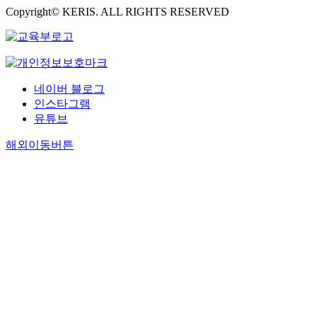
Finally, since infomercials
Copyright© KERIS. ALL RIGHTS RESERVED
are completely different
from traditional television
commercials, there is also a
necessity of analyzing the
content to clarify the
meaning of infomercials in
네이버 블로그
the society. The paper
인스타그램
proceeds as follows : The
유튜브
first section discusses
해외이동버튼
social communication
structure of infomercial
industry. More precisely, in
chapterⅠ, it will be
clarified how infomercials
have affected at American
society, comparing ads
researchers’ approaches to
the contents of mass media
articles which describe
infomercial producers and
public opinion. It notes
that infomercials have