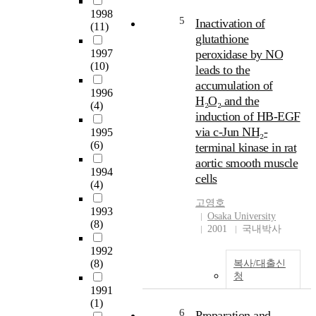
researcll First, to examine
1998
선택, 송신자와의 인터뷰
5
Inactivation of
how culture shapes
(11)
를 추가했다. 상품회사, 제
glutathione
children's play, the pretend
작회사, 케이블국의 인포
1997
peroxidase by NO
play of I<orean- and
머셜 산업에 관한 의견을
(10)
Anglo-Americanpreschool
leads to the
정리, 인포머셜을 강력한
children was compared
accumulation of
다이렉트 판매 장치로써
1996
Secondly, to understand
보는 광고학자들과의 의
H₂O₂ and the
(4)
hour individual
견 차를 밝히고 있다. 광고
induction of HB-EGF
diLferenccs lnfluence
매체로서의 장점을 가지
via c-Jun NH₂-
1995
children's pretend play, the
는 것뿐만이 아니라 송신
(6)
terminal kinase in rat
relatlonshlps between
자들 간의 완전협력관계,
aortic smooth muscle
pretend play,social
만들어진 메시지가 작용
1994
cells
competence,and friendship
하고 있었고 인포머셜은
(4)
wrere examined within and
미국 사회의 신체중심문
고영호
between the two cul-tures
1993
화와 깊은 연관이 있으며,
Osaka University
Participants in the study
(8)
소비자의 소비 욕구와 그
2001
국내박사
were 46 Korean- and 46
것을 일으키는 매개로서
1992
Anglo-American
의 역할을 하고 있었다. 제
(8)
복사/대출신
preschoolchildren who
2장에서는 지금까지의 광
청
were ol)served ln a free
고학자들에 의한 인포머
1991
pla}' condltion and ln a toy
셜의 내용분석의 한계를
(1)
play condition.Their
밝히는 동시에, 87개의 인
6
Preparation and