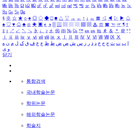
㎒
㎓
㎔
Ω
㏀
㏁
㎊
㎋
㎌
㏖
㏅
㎭
㎮
㎯
㏛
㎩
㎪
㎫
㎬
㏝
㏐
㏓
㏃
㏉
㏜
㏆
§
※
☆
★
○
●
◎
◇
◆
□
■
△
▽
→
←
↑
↓
↔
〓
◁
◀
▷
▶
♤
♠
♡
♥
♧
♣
⊙
◈
▣
◐
◑
▒
▤
▥
▨
▧
▦
▩
♨
☏
☎
☜
☞
¶
†
‡
↕
↗
↙
↖
↘
♭
♩
♪
♬
㉿
㈜
№
㏇
™
㏂
㏘
℡
＃
＆
＊
＠
ª
º
ⅰ
ⅱ
ⅲ
ⅳ
ⅴ
ⅵ
ⅶ
ⅷ
ⅸ
ⅹ
Ⅰ
Ⅱ
Ⅲ
Ⅳ
Ⅴ
Ⅵ
Ⅶ
Ⅷ
Ⅸ
Ⅹ
ا
ب
ت
ث
ج
ح
خ
د
ذ
ر
ز
س
ش
ص
ض
ط
ظ
ع
غ
ف
ق
ک
ل
م
ن
ه
و
ی
닫기
통합검색
국내학술논문
학위논문
해외학술논문
학술지