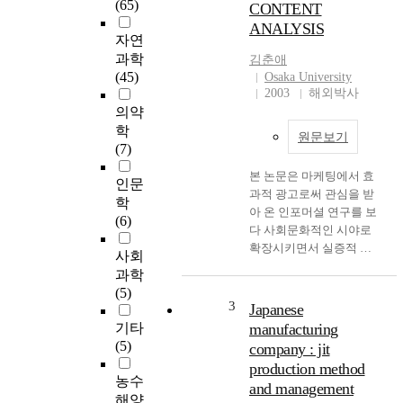
(65)
CONTENT
때 離散形인 經驗分布函
ANALYSIS
數는 連續性을 無視하는
자연
것이다. 따라서 지 금까지
과학
김춘애
이용되었던 표준적인 方
(45)
Osaka University
法을 대신하여,kernel函數
2003
해외박사
와 smoothing para- meter
의약
을 이용한 방법이 脚光을
학
받고, 理論的으로도 그 좋
원문보기
(7)
은점이 證明되어져 있다.
本 論文에서는 kernel 函數
본 논문은 마케팅에서 효
인문
에 의한 平滑化
과적 광고로써 관심을 받
학
(smoothing)에 근거하여
아 온 인포머셜 연구를 보
(6)
推定量과 Smoothing
다 사회문화적인 시야로
Boostrap을 이용한 推定量
확장시키면서 실증적 조
사회
에 관한 mean integrated
사에 근거를 둔 인터뷰, 기
과학
squared error (MISE)와
사분석과 함께 인포머셜
(5)
intergrated squared
메시지 효과를 위한 질적
3
Japanese
error(ISE)를 중심으로 推
내용분석을 행한 논문이
기타
manufacturing
定問題를 고찰하였다 첫
다. 인포머셜의 성장요인,
(5)
company : jit
째로,현재까지는 分布函
문화적 영향력을 다양한
production method
數의 kernel형 推定量은
입장에서 고찰하고 사회
농수
and management
MISE를 最小로 하는 意味
의 문화적 가치, 일반적 가
해양