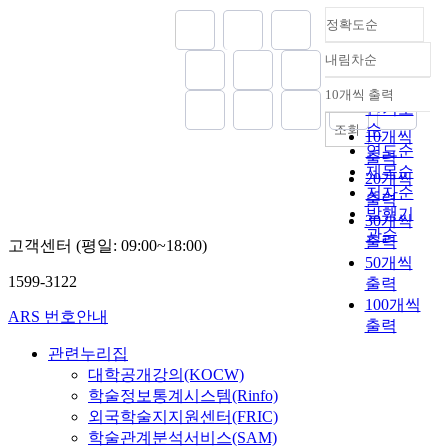
on the aspect of industry
정확도순
and cultural background.
Also, this paper has the
내림차순
정확도
purpose in materializing
순
10개씩 출력
the social influence of
내림차순
인기도
informercials by analyzing
순
조회
10개씩
the messages. An
연도순
출력
advertisement undertakes
제목순
20개씩
not only the economical
저자순
출력
purpose but also a social
발행기
role. Robert Guerinha even
30개씩
관순
says that air consists of
출력
고객센터 (평일: 09:00~18:00)
oxygen, nitrogen,
50개씩
hydrogen, and an
1599-3122
출력
advertisement and
100개씩
ARS 번호안내
advertisement has a deep
출력
relation not only with
관련누리집
information of producs but
대학공개강의(KOCW)
also our everyday life.
학술정보통계시스템(Rinfo)
(Hwang 1985) According
외국학술지지원센터(FRIC)
to Mooji and others, in
학술관계분석서비스(SAM)
modern society an