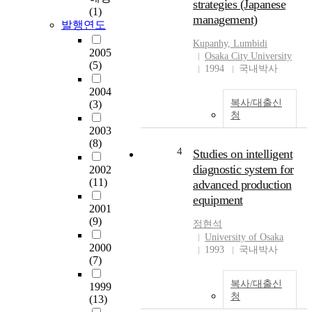
로 써 經驗分布函數를 이
strategies (Japanese
치를 제공하고 그 메시지
(1)
용한 推定方法보다 效率
management)
가 어떻게 조작되어져 있
발행연도
的이라는 것이 알려져 있
으며 욕망을 만들어 내고
Kupanhy, Lumbidi
다. 이 경우에는 平均하여
있는가에 주목하고 있다.
2005
Osaka City University
0이 되는 項은 無視되어버
방법론적으로는 각 장에
(5)
1994
국내박사
리지만 ISE의 경우에는 確
서 인포머셜을 둘러싼 송
率的으 로는 無視할 수 없
신자, 수신자의 의견, 사회
2004
다는 것을 本 論文의 結果
적 반향을 파악하고, 기존
복사/대출신
(3)
에 의해 나타낼 수 있다. 둘
청
의 인포머셜 연구의 한계
째로, Boostrap Simulation
2003
점을 인식한 후, 내용분석,
에 있어서 經驗分布函數
(8)
기존의 텔레비젼 광고와
4
Studies on intelligent
를 이용하는 方法을 대신
비교분석했다. 제 1장에서
diagnostic system for
2002
하여 kernel형 推定量을 이
인포머셜의 성장배경, 역
(11)
advanced production
용하는쪽이 效率的이라는
사적 변화, 인포머셜 비지
結果를 고려하여, 分布函
equipment
니스를 둘러싼 사회 커뮤
2001
數의 推定問題로써, MISE,
니케이션 구조를 논하고,
(9)
정현석
ISE를 評價하는 方法論이
광고학자들의 연구와 인
University of Osaka
提示되었다. For an
포머셜 제작자들의 의견,
2000
1993
국내박사
integrated understanding
수신자의 의견을 담은 매
(7)
of developmental and
스 미디어 기사를 비교 분
cultural dimensiorls of pre-
석했다. 1990년이후의 신
복사/대출신
1999
tend play, two issues \vere
청
문, 잡지, 텔레비젼 뉴스에
(13)
examined in the present
서 인포머셜에 관한 것을