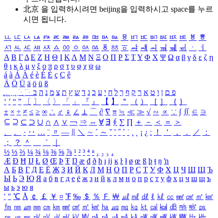
北京 을 입력하시려면
beijing
을 입력하시고 space를 누르
시면 됩니다.
ㅥ
ㅦ
ㅧ
ㅨ
ㅩ
ㅪ
ㅫ
ㅬ
ㅭ
ㅮ
ㅯ
ㅰ
ㅱ
ㅲ
ㅳ
ㅴ
ㅵ
ㅶ
ㅷ
ㅸ
ㅹ
ㅺ
ㅻ
ㅼ
ㅽ
ㅾ
ㅿ
ㆀ
ㆁ
ㆂ
ㆃ
ㆄ
ㆅ
ㆆ
ㆇ
ㆈ
ㆉ
ㆊ
ㆋ
ㆌ
ㆍ
ㆎ
Α
Β
Γ
Δ
Ε
Ζ
Η
Θ
Ι
Κ
Λ
Μ
Ν
Ξ
Ο
Π
Ρ
Σ
Τ
Υ
Φ
Χ
Ψ
Ω
α
β
γ
δ
ε
ζ
η
θ
ι
κ
λ
μ
ν
ξ
ο
π
ρ
σ
τ
υ
φ
χ
ψ
ω
á
à
Á
À
é
è
É
È
ç
Ç
ê
Ä
Ö
Ü
ä
ö
ü
ß
ְ
ֳ
ֲ
ֱ
ָ
ַ
ֵ
ֶ
ִ
ֹ
ּ
ֻ
ׂ
ׁ
ּ
ב
ה
נ
מ
צ
ת
ץ
ש
ד
ג
כ
ע
י
ח
ל
ך
ף
ק
ר
א
ט
ו
ן
ם
פ
‘
’
“
”
〔
〕
〈
〉
「
」
『
』
【
】
＂
（
）
［
］
｛
｝
±
×
÷
≠
≤
≥
∞
∴
♂
♀
∠
⊥
⌒
∂
∇
≡
≒
≪
≫
√
∽
∝
∵
∫
∬
∈
∋
⊆
⊇
⊂
⊃
∪
∩
∧
∨
￢
⇒
⇔
∀
∃
∮
∑
∏
＋
－
＜
＝
＞
、
。
·
‥
…
¨
〃
―
∥
＼
∼
´
～
ˇ
˘
˝
˚
˙
¸
˛
¡
¿
ː
！
＇
，
．
／
：
；
？
＾
＿
｀
｜
½
⅓
⅔
¼
¾
⅛
⅜
⅝
⅞
¹
²
³
⁴
ⁿ
₁
₂
₃
₄
Æ
Ð
Ħ
Ĳ
Ł
Ø
Œ
Þ
Ŧ
Ŋ
æ
đ
ð
ħ
ı
ĳ
ĸ
ŀ
ł
ø
œ
ß
þ
ŧ
ŋ
ŉ
А
Б
В
Г
Д
Е
Ё
Ж
З
И
Й
К
Л
М
Н
О
П
Р
С
Т
У
Ф
Х
Ц
Ч
Ш
Щ
Ъ
Ы
Ь
Э
Ю
Я
а
б
в
г
д
е
ё
ж
з
и
й
к
л
м
н
о
п
р
с
т
у
ф
х
ц
ч
ш
щ
ъ
ы
ь
э
ю
я
′
″
℃
Å
￠
￡
￥
¤
℉
‰
＄
％
Ｆ
￦
㎕
㎖
㎗
ℓ
㎘
㏄
㎣
㎤
㎥
㎦
㎙
㎚
㎛
㎜
㎝
㎞
㎟
㎠
㎡
㎢
㏊
㎍
㎎
㎏
㏏
㎈
㎉
㏈
㎧
㎨
㎰
㎱
㎲
㎳
㎴
㎵
㎶
㎷
㎸
㎹
㎀
㎁
㎂
㎃
㎄
㎺
㎻
㎽
㎾
㎿
㎐
㎑