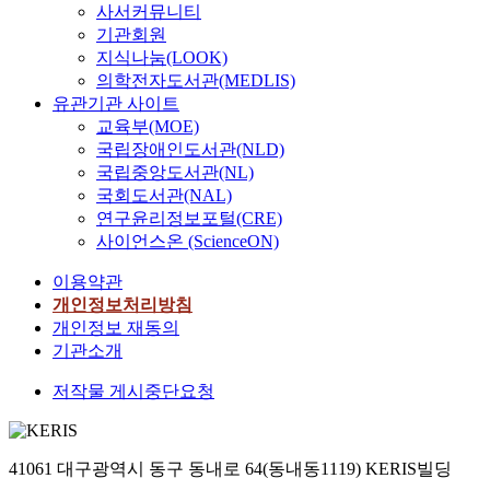
사서커뮤니티
advertisement offers not
기관회원
only information for sales
지식나눔(LOOK)
promotion of products or
service, but also the
의학전자도서관(MEDLIS)
society’s general and
유관기관 사이트
cultural value which
교육부(MOE)
influence people.(Jung
국립장애인도서관(NLD)
2000) This paper describes
국립중앙도서관(NL)
how Infomercials have
국회도서관(NAL)
been gaining power and
연구윤리정보포털(CRE)
growing in American
사이언스온 (ScienceON)
society and how they have
been influencing the
이용약관
public by analyzing
개인정보처리방침
newspapers, magazines,
개인정보 재동의
and statements of
기관소개
television news from 1990
to 2002. Also it focuses on
저작물 게시중단요청
the contents of
infomercials especially the
use of messages to reveal
41061 대구광역시 동구 동내로 64(동내동1119) KERIS빌딩
the reason of popularity.