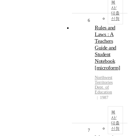
복
사/
대출
신청
6
Rules and
Laws : A
Teachers
Guide and
Student
Notebook
[microform]
Northwest
Territories
Dept. of
Education
1987
복
사/
대출
신청
7