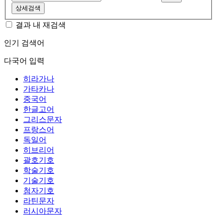
상세검색
결과 내 재검색
인기 검색어
다국어 입력
히라가나
가타카나
중국어
한글고어
그리스문자
프랑스어
독일어
히브리어
괄호기호
학술기호
기술기호
첨자기호
라틴문자
러시아문자