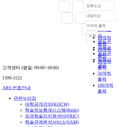
정확도순
내림차순
정확도
순
10개씩 출력
내림차순
인기도
순
조회
10개씩
연도순
출력
제목순
20개씩
저자순
출력
발행기
30개씩
관순
출력
고객센터 (평일: 09:00~18:00)
50개씩
1599-3122
출력
100개씩
ARS 번호안내
출력
관련누리집
대학공개강의(KOCW)
학술정보통계시스템(Rinfo)
외국학술지지원센터(FRIC)
학술관계분석서비스(SAM)