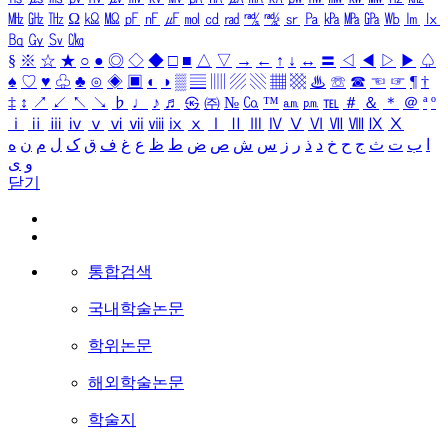
㎒
㎓
㎔
Ω
㏀
㏁
㎊
㎋
㎌
㏖
㏅
㎭
㎮
㎯
㏛
㎩
㎪
㎫
㎬
㏝
㏐
㏓
㏃
㏉
㏜
㏆
§
※
☆
★
○
●
◎
◇
◆
□
■
△
▽
→
←
↑
↓
↔
〓
◁
◀
▷
▶
♤
♠
♡
♥
♧
♣
⊙
◈
▣
◐
◑
▒
▤
▥
▨
▧
▦
▩
♨
☏
☎
☜
☞
¶
†
‡
↕
↗
↙
↖
↘
♭
♩
♪
♬
㉿
㈜
№
㏇
™
㏂
㏘
℡
＃
＆
＊
＠
ª
º
ⅰ
ⅱ
ⅲ
ⅳ
ⅴ
ⅵ
ⅶ
ⅷ
ⅸ
ⅹ
Ⅰ
Ⅱ
Ⅲ
Ⅳ
Ⅴ
Ⅵ
Ⅶ
Ⅷ
Ⅸ
Ⅹ
ا
ب
ت
ث
ج
ح
خ
د
ذ
ر
ز
س
ش
ص
ض
ط
ظ
ع
غ
ف
ق
ک
ل
م
ن
ه
و
ی
닫기
통합검색
국내학술논문
학위논문
해외학술논문
학술지