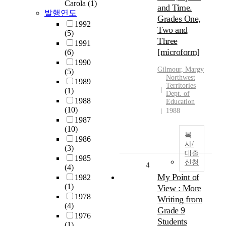
Carola
(1)
and Time.
발행연도
Grades One,
1992
Two and
(5)
Three
1991
[microform]
(6)
1990
Gilmour, Margy
(5)
Northwest
1989
Territories
(1)
Dept. of
1988
Education
(10)
1988
1987
(10)
복
1986
사/
(3)
대출
1985
신청
4
(4)
My Point of
1982
(1)
View : More
1978
Writing from
(4)
Grade 9
1976
Students
(1)