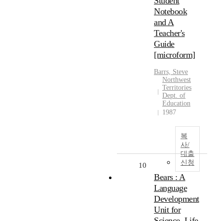
Student
Notebook
and A
Teacher's
Guide
[microform]
Barrs, Steve
Northwest
Territories
Dept. of
Education
1987
복
사/
대출
신청
10
Bears : A
Language
Development
Unit for
Science. Life