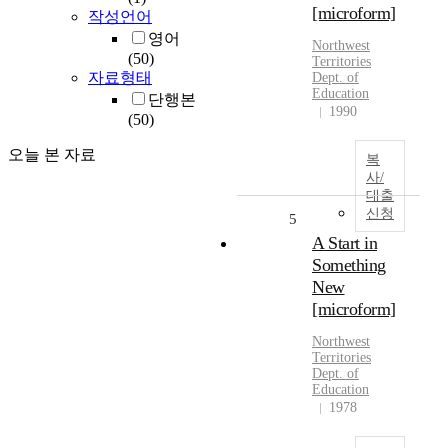
[microform]
작성언어
영어
Northwest
(50)
Territories
자료형태
Dept. of
Education
단행본
1990
(50)
오늘 본 자료
복
사/
대출
신청
5
A Start in
Something
New
[microform]
Northwest
Territories
Dept. of
Education
1978