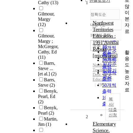
로
한글로보기
Cathy
(13)
1
많
이
Gilmour,
정확도순
본
Margy
Northwest
(12)
자
내림차순
정확도
Territories
료
순
10개씩 출력
Education :
Gilmour,
내림차순
인기도
Margy ;
1991 Annual
순
조회
McGregor,
10개씩
Report
Cathy, Ed
연도순
활
출력
[microform]
(11)
제목순
용
20개씩
Barrs,
저자순
도
Northwest
출력
Steve ...
Territories
발행기
높
30개씩
[et al.]
(2)
Dept. of
관순
은
출력
Barrs,
Education
자
Steve
(2)
1992
50개씩
료
Benyk,
출력
Pearl, Ed
100개씩
복
(2)
출력
사/
Benyk,
대출
Pearl
(2)
신청
2
Martin,
Elementary
Jim
(1)
Science.