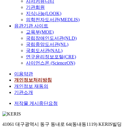
사서커뮤니티
기관회원
지식나눔(LOOK)
의학전자도서관(MEDLIS)
유관기관 사이트
교육부(MOE)
국립장애인도서관(NLD)
국립중앙도서관(NL)
국회도서관(NAL)
연구윤리정보포털(CRE)
사이언스온 (ScienceON)
이용약관
개인정보처리방침
개인정보 재동의
기관소개
저작물 게시중단요청
41061 대구광역시 동구 동내로 64(동내동1119) KERIS빌딩