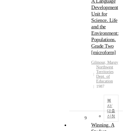
A Language
Development
Unit for
Science. Life
and the
Environment:
Populations.
Grade Two
[microform]
Gilmour, Margy
Northwest
Territories
Dept. of
Education
1987
복
사/
대출
신청
9
Winning. A