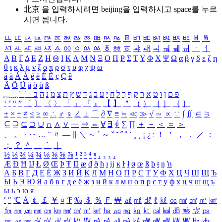
北京 을 입력하시려면
beijing
을 입력하시고 space를 누르
시면 됩니다.
ㅥ
ㅦ
ㅧ
ㅨ
ㅩ
ㅪ
ㅫ
ㅬ
ㅭ
ㅮ
ㅯ
ㅰ
ㅱ
ㅲ
ㅳ
ㅴ
ㅵ
ㅶ
ㅷ
ㅸ
ㅹ
ㅺ
ㅻ
ㅼ
ㅽ
ㅾ
ㅿ
ㆀ
ㆁ
ㆂ
ㆃ
ㆄ
ㆅ
ㆆ
ㆇ
ㆈ
ㆉ
ㆊ
ㆋ
ㆌ
ㆍ
ㆎ
Α
Β
Γ
Δ
Ε
Ζ
Η
Θ
Ι
Κ
Λ
Μ
Ν
Ξ
Ο
Π
Ρ
Σ
Τ
Υ
Φ
Χ
Ψ
Ω
α
β
γ
δ
ε
ζ
η
θ
ι
κ
λ
μ
ν
ξ
ο
π
ρ
σ
τ
υ
φ
χ
ψ
ω
á
à
Á
À
é
è
É
È
ç
Ç
ê
Ä
Ö
Ü
ä
ö
ü
ß
ְ
ֳ
ֲ
ֱ
ָ
ַ
ֵ
ֶ
ִ
ֹ
ּ
ֻ
ׂ
ׁ
ּ
ב
ה
נ
מ
צ
ת
ץ
ש
ד
ג
כ
ע
י
ח
ל
ך
ף
ק
ר
א
ט
ו
ן
ם
פ
‘
’
“
”
〔
〕
〈
〉
「
」
『
』
【
】
＂
（
）
［
］
｛
｝
±
×
÷
≠
≤
≥
∞
∴
♂
♀
∠
⊥
⌒
∂
∇
≡
≒
≪
≫
√
∽
∝
∵
∫
∬
∈
∋
⊆
⊇
⊂
⊃
∪
∩
∧
∨
￢
⇒
⇔
∀
∃
∮
∑
∏
＋
－
＜
＝
＞
、
。
·
‥
…
¨
〃
―
∥
＼
∼
´
～
ˇ
˘
˝
˚
˙
¸
˛
¡
¿
ː
！
＇
，
．
／
：
；
？
＾
＿
｀
｜
½
⅓
⅔
¼
¾
⅛
⅜
⅝
⅞
¹
²
³
⁴
ⁿ
₁
₂
₃
₄
Æ
Ð
Ħ
Ĳ
Ł
Ø
Œ
Þ
Ŧ
Ŋ
æ
đ
ð
ħ
ı
ĳ
ĸ
ŀ
ł
ø
œ
ß
þ
ŧ
ŋ
ŉ
А
Б
В
Г
Д
Е
Ё
Ж
З
И
Й
К
Л
М
Н
О
П
Р
С
Т
У
Ф
Х
Ц
Ч
Ш
Щ
Ъ
Ы
Ь
Э
Ю
Я
а
б
в
г
д
е
ё
ж
з
и
й
к
л
м
н
о
п
р
с
т
у
ф
х
ц
ч
ш
щ
ъ
ы
ь
э
ю
я
′
″
℃
Å
￠
￡
￥
¤
℉
‰
＄
％
Ｆ
￦
㎕
㎖
㎗
ℓ
㎘
㏄
㎣
㎤
㎥
㎦
㎙
㎚
㎛
㎜
㎝
㎞
㎟
㎠
㎡
㎢
㏊
㎍
㎎
㎏
㏏
㎈
㎉
㏈
㎧
㎨
㎰
㎱
㎲
㎳
㎴
㎵
㎶
㎷
㎸
㎹
㎀
㎁
㎂
㎃
㎄
㎺
㎻
㎽
㎾
㎿
㎐
㎑