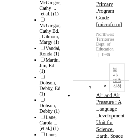
McGregor,
Primary
Cathy ...
Program
[et al.]
(1)
Guide
[microform]
McGregor,
Cathy Ed.
Northwest
; Gilmour,
Territories
Margy
(1)
Dept. of
Vandal,
Education
Ronda
(1)
1986
Martin,
Jim, Ed
복
(1)
사/
대출
Dobson,
신청
3
Debby, Ed
(1)
Air and Air
Pressure : A
Dobson,
Language
Debby
(1)
Development
Lane,
Unit for
Carola ...
[et al.]
(1)
Science.
Lane,
Earth, Space