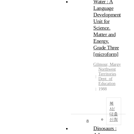
Water : A
Language
Development
Unit for
Science.
Matter and
Energy.
Grade Three
[microform]
Gilmour, Margy
Northwest
Territories
Dept. of
Education
1988
복
사/
대출
신청
8
Dinosaurs :