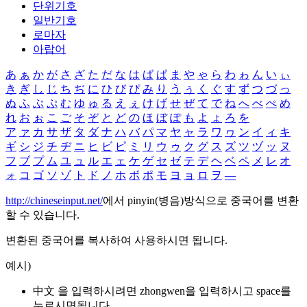
단위기호
일반기호
로마자
아랍어
あ
ぁ
か
が
さ
ざ
た
だ
な
は
ば
ぱ
ま
や
ゃ
ら
わ
ゎ
ん
い
ぃ
き
ぎ
し
じ
ち
ぢ
に
ひ
び
ぴ
み
り
う
ぅ
く
ぐ
す
ず
つ
づ
っ
ぬ
ふ
ぶ
ぷ
む
ゆ
ゅ
る
え
ぇ
け
げ
せ
ぜ
て
で
ね
へ
べ
ぺ
め
れ
お
ぉ
こ
ご
そ
ぞ
と
ど
の
ほ
ぼ
ぽ
も
よ
ょ
ろ
を
ア
ァ
カ
サ
ザ
タ
ダ
ナ
ハ
バ
パ
マ
ヤ
ャ
ラ
ワ
ヮ
ン
イ
ィ
キ
ギ
シ
ジ
チ
ヂ
ニ
ヒ
ビ
ピ
ミ
リ
ウ
ゥ
ク
グ
ス
ズ
ツ
ヅ
ッ
ヌ
フ
ブ
プ
ム
ユ
ュ
ル
エ
ェ
ケ
ゲ
セ
ゼ
テ
デ
ヘ
ベ
ペ
メ
レ
オ
ォ
コ
ゴ
ソ
ゾ
ト
ド
ノ
ホ
ボ
ポ
モ
ヨ
ョ
ロ
ヲ
―
http://chineseinput.net/
에서 pinyin(병음)방식으로 중국어를 변환
할 수 있습니다.
변환된 중국어를 복사하여 사용하시면 됩니다.
예시)
中文 을 입력하시려면
zhongwen
을 입력하시고 space를
누르시면됩니다.