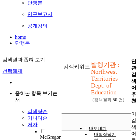
단행본
연구보고서
공개강의
home
단행본
검색결과 좁혀 보기
연
발행기관 :
검색키워드
관
Northwest
선택해제
검
Territories
색
Dept. of
어
Education
좁혀본 항목 보기순
추
서
(검색결과
50
건)
천
검색량순
이
가나다순
검
저자
색
내보내기
어
내책장담기
McGregor,