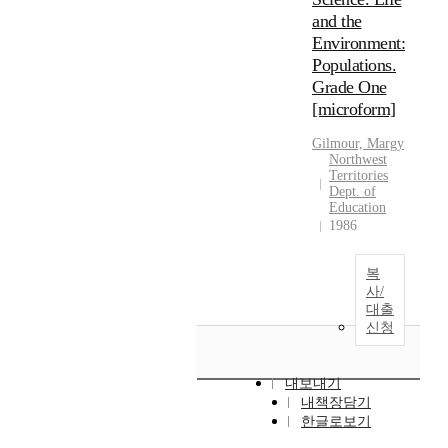
and the
Environment:
Populations.
Grade One
[microform]
Gilmour, Margy
Northwest
Territories
Dept. of
Education
1986
복
사/
대출
신청
내보내기
내책장담기
한글로보기