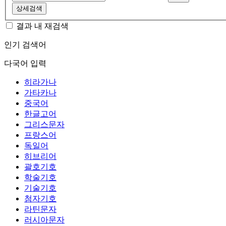
상세검색
결과 내 재검색
인기 검색어
다국어 입력
히라가나
가타카나
중국어
한글고어
그리스문자
프랑스어
독일어
히브리어
괄호기호
학술기호
기술기호
첨자기호
라틴문자
러시아문자