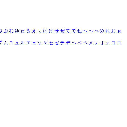
ぶ
ぷ
む
ゆ
ゅ
る
え
ぇ
け
げ
せ
ぜ
て
で
ね
へ
べ
ぺ
め
れ
お
ぉ
プ
ム
ユ
ュ
ル
エ
ェ
ケ
ゲ
セ
ゼ
テ
デ
ヘ
ベ
ペ
メ
レ
オ
ォ
コ
ゴ