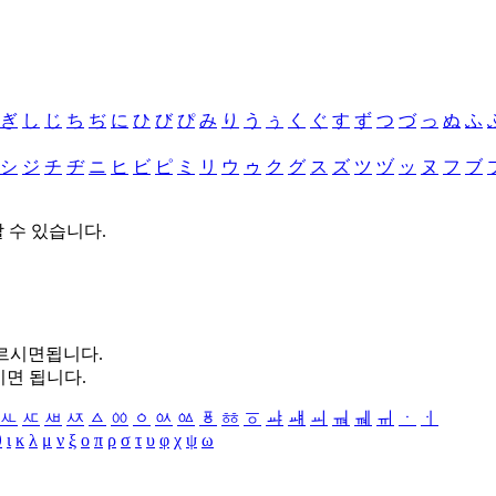
ぎ
し
じ
ち
ぢ
に
ひ
び
ぴ
み
り
う
ぅ
く
ぐ
す
ず
つ
づ
っ
ぬ
ふ
シ
ジ
チ
ヂ
ニ
ヒ
ビ
ピ
ミ
リ
ウ
ゥ
ク
グ
ス
ズ
ツ
ヅ
ッ
ヌ
フ
ブ
할 수 있습니다.
누르시면됩니다.
시면 됩니다.
ㅻ
ㅼ
ㅽ
ㅾ
ㅿ
ㆀ
ㆁ
ㆂ
ㆃ
ㆄ
ㆅ
ㆆ
ㆇ
ㆈ
ㆉ
ㆊ
ㆋ
ㆌ
ㆍ
ㆎ
θ
ι
κ
λ
μ
ν
ξ
ο
π
ρ
σ
τ
υ
φ
χ
ψ
ω