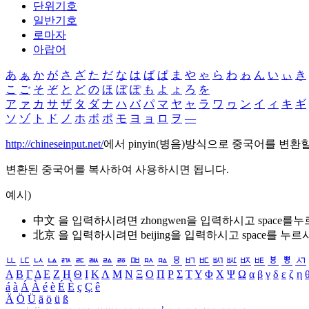
단위기호
일반기호
로마자
아랍어
あ
ぁ
か
が
さ
ざ
た
だ
な
は
ば
ぱ
ま
や
ゃ
ら
わ
ゎ
ん
い
ぃ
き
こ
ご
そ
ぞ
と
ど
の
ほ
ぼ
ぽ
も
よ
ょ
ろ
を
ア
ァ
カ
サ
ザ
タ
ダ
ナ
ハ
バ
パ
マ
ヤ
ャ
ラ
ワ
ヮ
ン
イ
ィ
キ
ギ
ソ
ゾ
ト
ド
ノ
ホ
ボ
ポ
モ
ヨ
ョ
ロ
ヲ
―
http://chineseinput.net/
에서 pinyin(병음)방식으로 중국어를 변환
변환된 중국어를 복사하여 사용하시면 됩니다.
예시)
中文 을 입력하시려면
zhongwen
을 입력하시고 space를
北京 을 입력하시려면
beijing
을 입력하시고 space를 누르
ㅥ
ㅦ
ㅧ
ㅨ
ㅩ
ㅪ
ㅫ
ㅬ
ㅭ
ㅮ
ㅯ
ㅰ
ㅱ
ㅲ
ㅳ
ㅴ
ㅵ
ㅶ
ㅷ
ㅸ
ㅹ
ㅺ
Α
Β
Γ
Δ
Ε
Ζ
Η
Θ
Ι
Κ
Λ
Μ
Ν
Ξ
Ο
Π
Ρ
Σ
Τ
Υ
Φ
Χ
Ψ
Ω
α
β
γ
δ
ε
ζ
η
á
à
Á
À
é
è
É
È
ç
Ç
ê
Ä
Ö
Ü
ä
ö
ü
ß