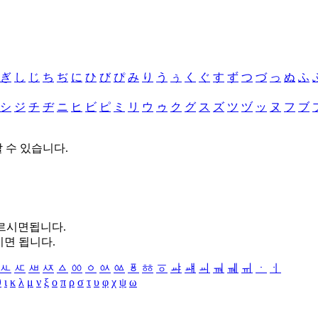
ぎ
し
じ
ち
ぢ
に
ひ
び
ぴ
み
り
う
ぅ
く
ぐ
す
ず
つ
づ
っ
ぬ
ふ
シ
ジ
チ
ヂ
ニ
ヒ
ビ
ピ
ミ
リ
ウ
ゥ
ク
グ
ス
ズ
ツ
ヅ
ッ
ヌ
フ
ブ
할 수 있습니다.
누르시면됩니다.
시면 됩니다.
ㅻ
ㅼ
ㅽ
ㅾ
ㅿ
ㆀ
ㆁ
ㆂ
ㆃ
ㆄ
ㆅ
ㆆ
ㆇ
ㆈ
ㆉ
ㆊ
ㆋ
ㆌ
ㆍ
ㆎ
θ
ι
κ
λ
μ
ν
ξ
ο
π
ρ
σ
τ
υ
φ
χ
ψ
ω