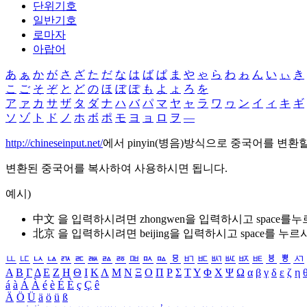
단위기호
일반기호
로마자
아랍어
あ
ぁ
か
が
さ
ざ
た
だ
な
は
ば
ぱ
ま
や
ゃ
ら
わ
ゎ
ん
い
ぃ
き
こ
ご
そ
ぞ
と
ど
の
ほ
ぼ
ぽ
も
よ
ょ
ろ
を
ア
ァ
カ
サ
ザ
タ
ダ
ナ
ハ
バ
パ
マ
ヤ
ャ
ラ
ワ
ヮ
ン
イ
ィ
キ
ギ
ソ
ゾ
ト
ド
ノ
ホ
ボ
ポ
モ
ヨ
ョ
ロ
ヲ
―
http://chineseinput.net/
에서 pinyin(병음)방식으로 중국어를 변환
변환된 중국어를 복사하여 사용하시면 됩니다.
예시)
中文 을 입력하시려면
zhongwen
을 입력하시고 space를
北京 을 입력하시려면
beijing
을 입력하시고 space를 누르
ㅥ
ㅦ
ㅧ
ㅨ
ㅩ
ㅪ
ㅫ
ㅬ
ㅭ
ㅮ
ㅯ
ㅰ
ㅱ
ㅲ
ㅳ
ㅴ
ㅵ
ㅶ
ㅷ
ㅸ
ㅹ
ㅺ
Α
Β
Γ
Δ
Ε
Ζ
Η
Θ
Ι
Κ
Λ
Μ
Ν
Ξ
Ο
Π
Ρ
Σ
Τ
Υ
Φ
Χ
Ψ
Ω
α
β
γ
δ
ε
ζ
η
á
à
Á
À
é
è
É
È
ç
Ç
ê
Ä
Ö
Ü
ä
ö
ü
ß