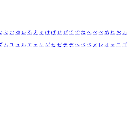
ぶ
ぷ
む
ゆ
ゅ
る
え
ぇ
け
げ
せ
ぜ
て
で
ね
へ
べ
ぺ
め
れ
お
ぉ
プ
ム
ユ
ュ
ル
エ
ェ
ケ
ゲ
セ
ゼ
テ
デ
ヘ
ベ
ペ
メ
レ
オ
ォ
コ
ゴ