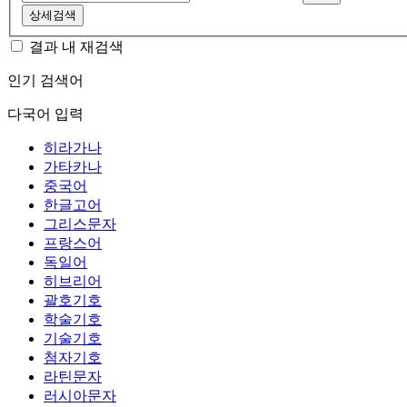
상세검색
결과 내 재검색
인기 검색어
다국어 입력
히라가나
가타카나
중국어
한글고어
그리스문자
프랑스어
독일어
히브리어
괄호기호
학술기호
기술기호
첨자기호
라틴문자
러시아문자