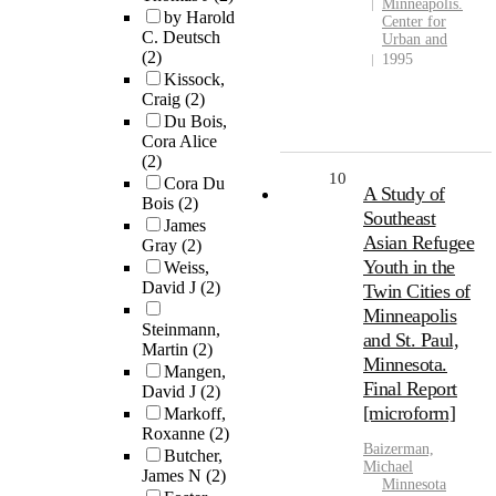
Minneapolis.
by Harold
Center for
C. Deutsch
Urban and
(2)
1995
Kissock,
Craig
(2)
Du Bois,
Cora Alice
(2)
10
Cora Du
A Study of
Bois
(2)
Southeast
James
Asian Refugee
Gray
(2)
Youth in the
Weiss,
David J
(2)
Twin Cities of
Minneapolis
Steinmann,
and St. Paul,
Martin
(2)
Minnesota.
Mangen,
Final Report
David J
(2)
[microform]
Markoff,
Roxanne
(2)
Baizerman,
Butcher,
Michael
James N
(2)
Minnesota