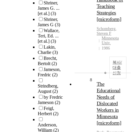
Shriner,
Teaching
James G. ...
Strategies
[et al.]
(3)
[microform]
Shriner,
James G
(3)
Schomberg,
Wallace,
Steven F
Teri, Ed. ...
Minnesota
[et al.]
(3)
Univ.
Lakin,
1986
Charlie
(3)
Brecht,
복사/
Bertolt
(2)
대출
Jameson,
신청
Fredric
(2)
8
The
Strindberg,
Educational
August
(2)
Needs of
by Fredric
Jameson
(2)
Dislocated
Feigl,
Workers in
Herbert
(2)
Minnesota
[microform]
Anderson,
William
(2)