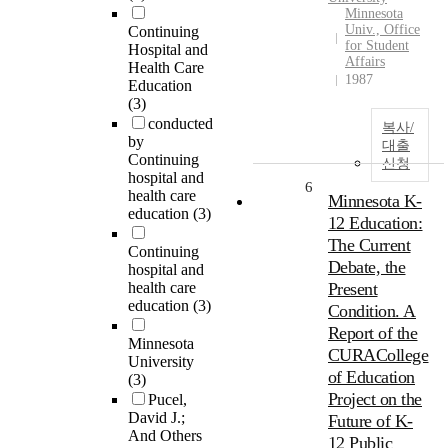
Minnesota
Univ., Office
Continuing
for Student
Hospital and
Affairs
Health Care
1987
Education
(3)
conducted
복사/
by
대출
Continuing
신청
hospital and
6
health care
Minnesota K-
education
(3)
12 Education:
The Current
Continuing
Debate, the
hospital and
health care
Present
education
(3)
Condition. A
Report of the
Minnesota
CURACollege
University
of Education
(3)
Project on the
Pucel,
David J.;
Future of K-
And Others
12 Public