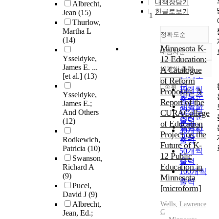
내책장담기
Albrecht,
한글로보기
Jean
(15)
1
Thurlow,
Martha L
정확도순
(14)
Minnesota K-
내림차순
정확도
Ysseldyke,
12 Education:
순
James E. ...
10개씩 출력
A Catalogue
내림차순
인기도
[et al.]
(13)
of Reform
순
조회
10개씩
Proposals. A
Ysseldyke,
연도순
출력
Report of the
James E.;
제목순
20개씩
And Others
CURACollege
저자순
출력
(12)
of Education
발행기
30개씩
Project on the
관순
Rodkewich,
출력
Future of K-
Patricia
(10)
50개씩
12 Public
Swanson,
출력
Education in
Richard A
100개씩
(9)
Minnesota
출력
Pucel,
[microform]
David J
(9)
Albrecht,
Wells, Lawrence
C
Jean, Ed.;