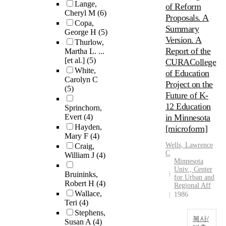
Lange,
of Reform
Cheryl M
(6)
Proposals. A
Copa,
Summary
George H
(5)
Version. A
Thurlow,
Report of the
Martha L. ...
[et al.]
(5)
CURACollege
White,
of Education
Carolyn C
Project on the
(5)
Future of K-
12 Education
Sprinchorn,
Evert
(4)
in Minnesota
Hayden,
[microform]
Mary F
(4)
Wells, Lawrence
Craig,
C
William J
(4)
Minnesota
Univ., Center
Bruininks,
for Urban and
Robert H
(4)
Regional Aff
Wallace,
1986
Teri
(4)
Stephens,
복사/
Susan A
(4)