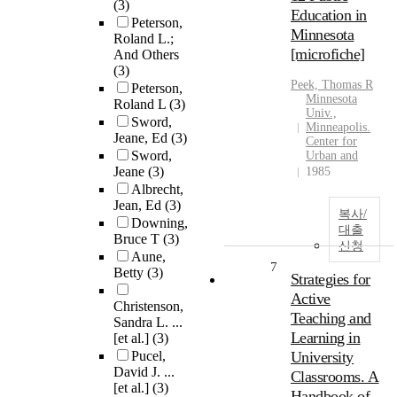
(3)
Education in
Peterson,
Minnesota
Roland L.;
[microfiche]
And Others
(3)
Peek, Thomas R
Peterson,
Minnesota
Roland L
(3)
Univ.,
Sword,
Minneapolis.
Jeane, Ed
(3)
Center for
Sword,
Urban and
Jeane
(3)
1985
Albrecht,
Jean, Ed
(3)
복사/
Downing,
대출
Bruce T
(3)
신청
Aune,
7
Betty
(3)
Strategies for
Active
Christenson,
Teaching and
Sandra L. ...
Learning in
[et al.]
(3)
Pucel,
University
David J. ...
Classrooms. A
[et al.]
(3)
Handbook of