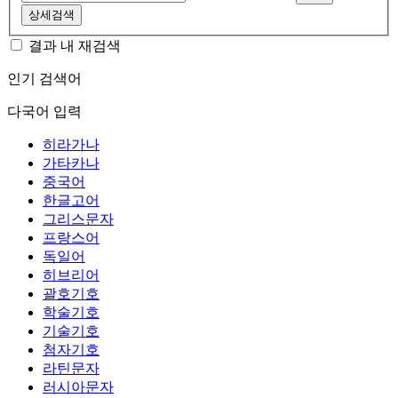
상세검색
결과 내 재검색
인기 검색어
다국어 입력
히라가나
가타카나
중국어
한글고어
그리스문자
프랑스어
독일어
히브리어
괄호기호
학술기호
기술기호
첨자기호
라틴문자
러시아문자