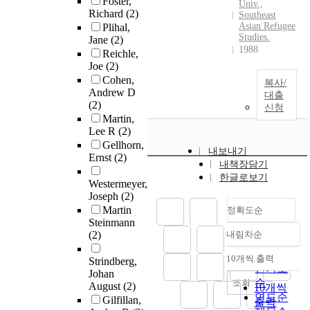
Foster,
Univ.,
Richard
(2)
Southeast
Asian Refugee
Plihal,
Studies.
Jane
(2)
1988
Reichle,
Joe
(2)
Cohen,
복사/
Andrew D
대출
(2)
신청
Martin,
Lee R
(2)
Gellhorn,
내보내기
Ernst
(2)
내책장담기
한글로보기
Westermeyer,
Joseph
(2)
Martin
정확도순
Steinmann
(2)
내림차순
정확도
순
10개씩 출력
Strindberg,
내림차순
인기도
Johan
순
조회
August
(2)
10개씩
연도순
Gilfillan,
출력