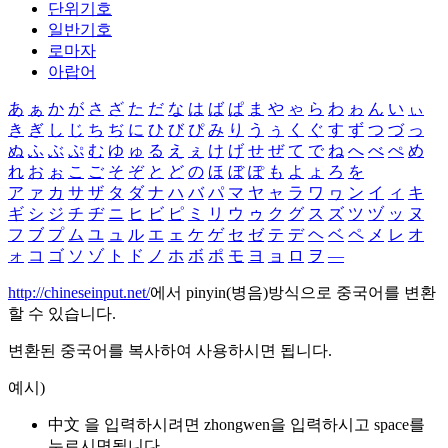
단위기호
일반기호
로마자
아랍어
あ
ぁ
か
が
さ
ざ
た
だ
な
は
ば
ぱ
ま
や
ゃ
ら
わ
ゎ
ん
い
ぃ
き
ぎ
し
じ
ち
ぢ
に
ひ
び
ぴ
み
り
う
ぅ
く
ぐ
す
ず
つ
づ
っ
ぬ
ふ
ぶ
ぷ
む
ゆ
ゅ
る
え
ぇ
け
げ
せ
ぜ
て
で
ね
へ
べ
ぺ
め
れ
お
ぉ
こ
ご
そ
ぞ
と
ど
の
ほ
ぼ
ぽ
も
よ
ょ
ろ
を
ア
ァ
カ
サ
ザ
タ
ダ
ナ
ハ
バ
パ
マ
ヤ
ャ
ラ
ワ
ヮ
ン
イ
ィ
キ
ギ
シ
ジ
チ
ヂ
ニ
ヒ
ビ
ピ
ミ
リ
ウ
ゥ
ク
グ
ス
ズ
ツ
ヅ
ッ
ヌ
フ
ブ
プ
ム
ユ
ュ
ル
エ
ェ
ケ
ゲ
セ
ゼ
テ
デ
ヘ
ベ
ペ
メ
レ
オ
ォ
コ
ゴ
ソ
ゾ
ト
ド
ノ
ホ
ボ
ポ
モ
ヨ
ョ
ロ
ヲ
―
http://chineseinput.net/
에서 pinyin(병음)방식으로 중국어를 변환
할 수 있습니다.
변환된 중국어를 복사하여 사용하시면 됩니다.
예시)
中文 을 입력하시려면
zhongwen
을 입력하시고 space를
누르시면됩니다.