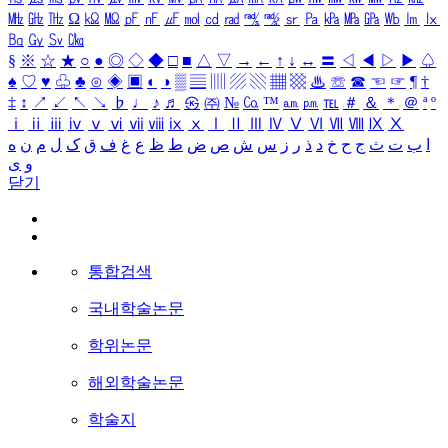
㎒
㎓
㎔
Ω
㏀
㏁
㎊
㎋
㎌
㏖
㏅
㎭
㎮
㎯
㏛
㎩
㎪
㎫
㎬
㏝
㏐
㏓
㏃
㏉
㏜
㏆
§
※
☆
★
○
●
◎
◇
◆
□
■
△
▽
→
←
↑
↓
↔
〓
◁
◀
▷
▶
♤
♠
♡
♥
♧
♣
⊙
◈
▣
◐
◑
▒
▤
▥
▨
▧
▦
▩
♨
☏
☎
☜
☞
¶
†
‡
↕
↗
↙
↖
↘
♭
♩
♪
♬
㉿
㈜
№
㏇
™
㏂
㏘
℡
＃
＆
＊
＠
ª
º
ⅰ
ⅱ
ⅲ
ⅳ
ⅴ
ⅵ
ⅶ
ⅷ
ⅸ
ⅹ
Ⅰ
Ⅱ
Ⅲ
Ⅳ
Ⅴ
Ⅵ
Ⅶ
Ⅷ
Ⅸ
Ⅹ
ا
ب
ت
ث
ج
ح
خ
د
ذ
ر
ز
س
ش
ص
ض
ط
ظ
ع
غ
ف
ق
ک
ل
م
ن
ه
و
ی
닫기
통합검색
국내학술논문
학위논문
해외학술논문
학술지