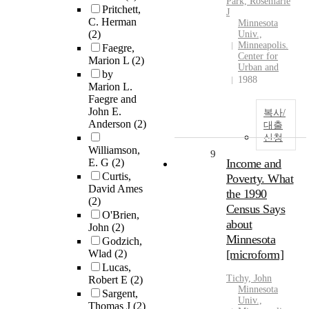
Park, Rosemarie
Pritchett,
J
C. Herman
Minnesota
(2)
Univ.,
Minneapolis.
Faegre,
Center for
Marion L
(2)
Urban and
by
1988
Marion L.
Faegre and
John E.
복사/
Anderson
(2)
대출
신청
Williamson,
9
E. G
(2)
Income and
Curtis,
Poverty. What
David Ames
the 1990
(2)
Census Says
O'Brien,
about
John
(2)
Minnesota
Godzich,
Wlad
(2)
[microform]
Lucas,
Tichy, John
Robert E
(2)
Minnesota
Sargent,
Univ.,
Thomas J
(2)