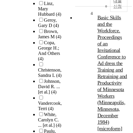
대출
Linz,
신청
Mary
4
Hubbard
(4)
Basic Skills
Geroy,
and the
Gary D
(4)
Workforce.
Brown,
James M
(4)
Proceedings
Copa,
of an
George H.;
Invitational
And Others
Conference to
(4)
Ad dress the
Training and
Christenson,
Sandra L
(4)
Retraining and
Johnson,
Productivity
David R. ...
of Minnesota
[et al.]
(4)
Workers
(Minneapolis,
Vandercook,
Terri
(4)
Minnesota,
White,
December
Carolyn C.
1984)
... [et al.]
(4)
[microform]
Paulu,