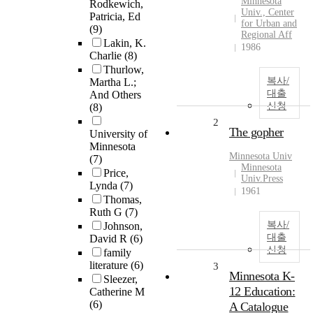
Minnesota
Rodkewich,
Univ., Center
Patricia, Ed
for Urban and
(9)
Regional Aff
Lakin, K.
1986
Charlie
(8)
Thurlow,
복사/
Martha L.;
대출
And Others
신청
(8)
2
The gopher
University of
Minnesota
Minnesota Univ
(7)
Minnesota
Price,
Univ.Press
Lynda
(7)
1961
Thomas,
Ruth G
(7)
복사/
Johnson,
대출
David R
(6)
신청
family
literature
(6)
3
Minnesota K-
Sleezer,
12 Education:
Catherine M
(6)
A Catalogue