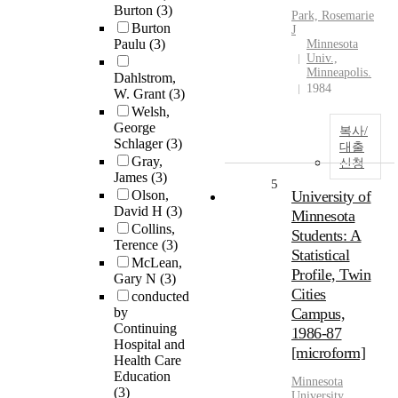
Burton
(3)
Park, Rosemarie
Burton
J
Paulu
(3)
Minnesota
Univ.,
Minneapolis.
Dahlstrom,
1984
W. Grant
(3)
Welsh,
George
복사/
Schlager
(3)
대출
Gray,
신청
James
(3)
5
Olson,
University of
David H
(3)
Minnesota
Collins,
Students: A
Terence
(3)
Statistical
McLean,
Profile, Twin
Gary N
(3)
Cities
conducted
by
Campus,
Continuing
1986-87
Hospital and
[microform]
Health Care
Education
Minnesota
(3)
University