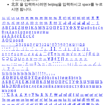
北京 을 입력하시려면
beijing
을 입력하시고 space를 누르
시면 됩니다.
ㅥ
ㅦ
ㅧ
ㅨ
ㅩ
ㅪ
ㅫ
ㅬ
ㅭ
ㅮ
ㅯ
ㅰ
ㅱ
ㅲ
ㅳ
ㅴ
ㅵ
ㅶ
ㅷ
ㅸ
ㅹ
ㅺ
ㅻ
ㅼ
ㅽ
ㅾ
ㅿ
ㆀ
ㆁ
ㆂ
ㆃ
ㆄ
ㆅ
ㆆ
ㆇ
ㆈ
ㆉ
ㆊ
ㆋ
ㆌ
ㆍ
ㆎ
Α
Β
Γ
Δ
Ε
Ζ
Η
Θ
Ι
Κ
Λ
Μ
Ν
Ξ
Ο
Π
Ρ
Σ
Τ
Υ
Φ
Χ
Ψ
Ω
α
β
γ
δ
ε
ζ
η
θ
ι
κ
λ
μ
ν
ξ
ο
π
ρ
σ
τ
υ
φ
χ
ψ
ω
á
à
Á
À
é
è
É
È
ç
Ç
ê
Ä
Ö
Ü
ä
ö
ü
ß
ְ
ֳ
ֲ
ֱ
ָ
ַ
ֵ
ֶ
ִ
ֹ
ּ
ֻ
ׂ
ׁ
ּ
ב
ה
נ
מ
צ
ת
ץ
ש
ד
ג
כ
ע
י
ח
ל
ך
ף
ק
ר
א
ט
ו
ן
ם
פ
‘
’
“
”
〔
〕
〈
〉
「
」
『
』
【
】
＂
（
）
［
］
｛
｝
±
×
÷
≠
≤
≥
∞
∴
♂
♀
∠
⊥
⌒
∂
∇
≡
≒
≪
≫
√
∽
∝
∵
∫
∬
∈
∋
⊆
⊇
⊂
⊃
∪
∩
∧
∨
￢
⇒
⇔
∀
∃
∮
∑
∏
＋
－
＜
＝
＞
、
。
·
‥
…
¨
〃
―
∥
＼
∼
´
～
ˇ
˘
˝
˚
˙
¸
˛
¡
¿
ː
！
＇
，
．
／
：
；
？
＾
＿
｀
｜
½
⅓
⅔
¼
¾
⅛
⅜
⅝
⅞
¹
²
³
⁴
ⁿ
₁
₂
₃
₄
Æ
Ð
Ħ
Ĳ
Ł
Ø
Œ
Þ
Ŧ
Ŋ
æ
đ
ð
ħ
ı
ĳ
ĸ
ŀ
ł
ø
œ
ß
þ
ŧ
ŋ
ŉ
А
Б
В
Г
Д
Е
Ё
Ж
З
И
Й
К
Л
М
Н
О
П
Р
С
Т
У
Ф
Х
Ц
Ч
Ш
Щ
Ъ
Ы
Ь
Э
Ю
Я
а
б
в
г
д
е
ё
ж
з
и
й
к
л
м
н
о
п
р
с
т
у
ф
х
ц
ч
ш
щ
ъ
ы
ь
э
ю
я
′
″
℃
Å
￠
￡
￥
¤
℉
‰
＄
％
Ｆ
￦
㎕
㎖
㎗
ℓ
㎘
㏄
㎣
㎤
㎥
㎦
㎙
㎚
㎛
㎜
㎝
㎞
㎟
㎠
㎡
㎢
㏊
㎍
㎎
㎏
㏏
㎈
㎉
㏈
㎧
㎨
㎰
㎱
㎲
㎳
㎴
㎵
㎶
㎷
㎸
㎹
㎀
㎁
㎂
㎃
㎄
㎺
㎻
㎽
㎾
㎿
㎐
㎑