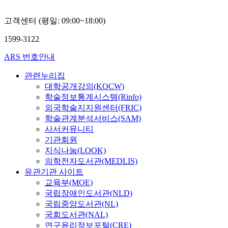
고객센터 (평일: 09:00~18:00)
1599-3122
ARS 번호안내
관련누리집
대학공개강의(KOCW)
학술정보통계시스템(Rinfo)
외국학술지지원센터(FRIC)
학술관계분석서비스(SAM)
사서커뮤니티
기관회원
지식나눔(LOOK)
의학전자도서관(MEDLIS)
유관기관 사이트
교육부(MOE)
국립장애인도서관(NLD)
국립중앙도서관(NL)
국회도서관(NAL)
연구윤리정보포털(CRE)