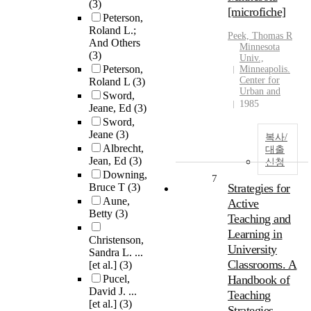
(3)
[microfiche]
Peterson,
Roland L.;
Peek, Thomas R
And Others
Minnesota
(3)
Univ.,
Peterson,
Minneapolis.
Center for
Roland L
(3)
Urban and
Sword,
1985
Jeane, Ed
(3)
Sword,
Jeane
(3)
복사/
Albrecht,
대출
Jean, Ed
(3)
신청
Downing,
7
Bruce T
(3)
Strategies for
Aune,
Active
Betty
(3)
Teaching and
Learning in
Christenson,
University
Sandra L. ...
Classrooms. A
[et al.]
(3)
Pucel,
Handbook of
David J. ...
Teaching
[et al.]
(3)
Strategies