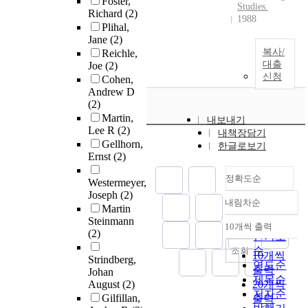
Foster,
Studies.
Richard
(2)
1988
Plihal,
Jane
(2)
복사/
Reichle,
대출
Joe
(2)
신청
Cohen,
Andrew D
(2)
Martin,
내보내기
Lee R
(2)
내책장담기
Gellhorn,
한글로보기
Ernst
(2)
정확도순
Westermeyer,
Joseph
(2)
내림차순
정확도
Martin
Steinmann
순
10개씩 출력
내림차순
(2)
인기도
순
조회
10개씩
Strindberg,
연도순
출력
Johan
제목순
August
(2)
20개씩
저자순
Gilfillan,
출력