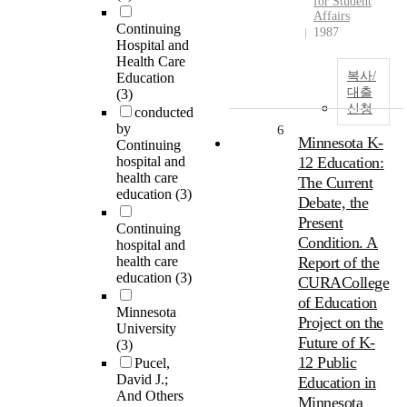
for Student
Affairs
Continuing
1987
Hospital and
Health Care
복사/
Education
대출
(3)
신청
conducted
by
6
Minnesota K-
Continuing
hospital and
12 Education:
health care
The Current
education
(3)
Debate, the
Present
Continuing
Condition. A
hospital and
health care
Report of the
education
(3)
CURACollege
of Education
Minnesota
Project on the
University
Future of K-
(3)
12 Public
Pucel,
David J.;
Education in
And Others
Minnesota