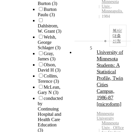
Minnesota
Burton
(3)
Univ.,
Burton
Minneapolis.
Paulu
(3)
1984
Dahlstrom,
복사/
W. Grant
(3)
대출
Welsh,
신청
George
Schlager
(3)
5
University of
Gray,
Minnesota
James
(3)
Olson,
Students: A
David H
(3)
Statistical
Collins,
Profile, Twin
Terence
(3)
Cities
McLean,
Campus,
Gary N
(3)
1986-87
conducted
by
[microform]
Continuing
Minnesota
Hospital and
University
Health Care
Minnesota
Education
Univ., Office
(3)