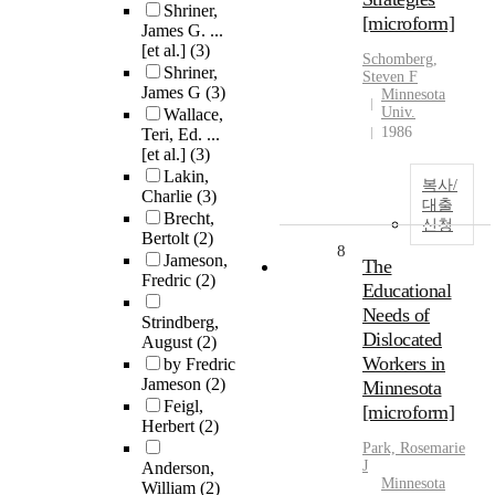
Shriner,
[microform]
James G. ...
[et al.]
(3)
Schomberg,
Shriner,
Steven F
James G
(3)
Minnesota
Univ.
Wallace,
1986
Teri, Ed. ...
[et al.]
(3)
Lakin,
복사/
Charlie
(3)
대출
Brecht,
신청
Bertolt
(2)
8
Jameson,
The
Fredric
(2)
Educational
Needs of
Strindberg,
Dislocated
August
(2)
Workers in
by Fredric
Jameson
(2)
Minnesota
Feigl,
[microform]
Herbert
(2)
Park, Rosemarie
J
Anderson,
Minnesota
William
(2)