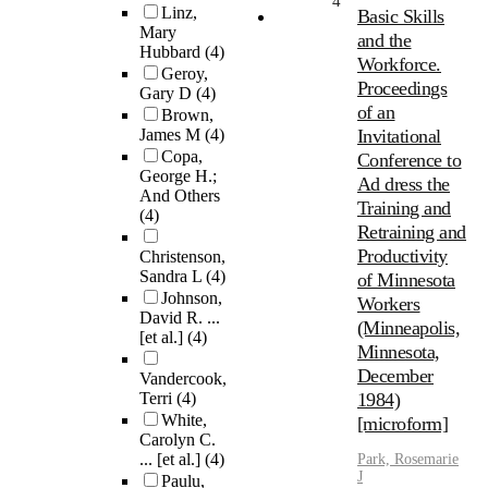
4
Linz,
Basic Skills
Mary
and the
Hubbard
(4)
Workforce.
Geroy,
Proceedings
Gary D
(4)
of an
Brown,
James M
(4)
Invitational
Copa,
Conference to
George H.;
Ad dress the
And Others
Training and
(4)
Retraining and
Productivity
Christenson,
Sandra L
(4)
of Minnesota
Johnson,
Workers
David R. ...
(Minneapolis,
[et al.]
(4)
Minnesota,
December
Vandercook,
Terri
(4)
1984)
White,
[microform]
Carolyn C.
... [et al.]
(4)
Park, Rosemarie
J
Paulu,