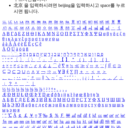
北京 을 입력하시려면
beijing
을 입력하시고 space를 누르
시면 됩니다.
ㅥ
ㅦ
ㅧ
ㅨ
ㅩ
ㅪ
ㅫ
ㅬ
ㅭ
ㅮ
ㅯ
ㅰ
ㅱ
ㅲ
ㅳ
ㅴ
ㅵ
ㅶ
ㅷ
ㅸ
ㅹ
ㅺ
ㅻ
ㅼ
ㅽ
ㅾ
ㅿ
ㆀ
ㆁ
ㆂ
ㆃ
ㆄ
ㆅ
ㆆ
ㆇ
ㆈ
ㆉ
ㆊ
ㆋ
ㆌ
ㆍ
ㆎ
Α
Β
Γ
Δ
Ε
Ζ
Η
Θ
Ι
Κ
Λ
Μ
Ν
Ξ
Ο
Π
Ρ
Σ
Τ
Υ
Φ
Χ
Ψ
Ω
α
β
γ
δ
ε
ζ
η
θ
ι
κ
λ
μ
ν
ξ
ο
π
ρ
σ
τ
υ
φ
χ
ψ
ω
á
à
Á
À
é
è
É
È
ç
Ç
ê
Ä
Ö
Ü
ä
ö
ü
ß
ְ
ֳ
ֲ
ֱ
ָ
ַ
ֵ
ֶ
ִ
ֹ
ּ
ֻ
ׂ
ׁ
ּ
ב
ה
נ
מ
צ
ת
ץ
ש
ד
ג
כ
ע
י
ח
ל
ך
ף
ק
ר
א
ט
ו
ן
ם
פ
‘
’
“
”
〔
〕
〈
〉
「
」
『
』
【
】
＂
（
）
［
］
｛
｝
±
×
÷
≠
≤
≥
∞
∴
♂
♀
∠
⊥
⌒
∂
∇
≡
≒
≪
≫
√
∽
∝
∵
∫
∬
∈
∋
⊆
⊇
⊂
⊃
∪
∩
∧
∨
￢
⇒
⇔
∀
∃
∮
∑
∏
＋
－
＜
＝
＞
、
。
·
‥
…
¨
〃
―
∥
＼
∼
´
～
ˇ
˘
˝
˚
˙
¸
˛
¡
¿
ː
！
＇
，
．
／
：
；
？
＾
＿
｀
｜
½
⅓
⅔
¼
¾
⅛
⅜
⅝
⅞
¹
²
³
⁴
ⁿ
₁
₂
₃
₄
Æ
Ð
Ħ
Ĳ
Ł
Ø
Œ
Þ
Ŧ
Ŋ
æ
đ
ð
ħ
ı
ĳ
ĸ
ŀ
ł
ø
œ
ß
þ
ŧ
ŋ
ŉ
А
Б
В
Г
Д
Е
Ё
Ж
З
И
Й
К
Л
М
Н
О
П
Р
С
Т
У
Ф
Х
Ц
Ч
Ш
Щ
Ъ
Ы
Ь
Э
Ю
Я
а
б
в
г
д
е
ё
ж
з
и
й
к
л
м
н
о
п
р
с
т
у
ф
х
ц
ч
ш
щ
ъ
ы
ь
э
ю
я
′
″
℃
Å
￠
￡
￥
¤
℉
‰
＄
％
Ｆ
￦
㎕
㎖
㎗
ℓ
㎘
㏄
㎣
㎤
㎥
㎦
㎙
㎚
㎛
㎜
㎝
㎞
㎟
㎠
㎡
㎢
㏊
㎍
㎎
㎏
㏏
㎈
㎉
㏈
㎧
㎨
㎰
㎱
㎲
㎳
㎴
㎵
㎶
㎷
㎸
㎹
㎀
㎁
㎂
㎃
㎄
㎺
㎻
㎽
㎾
㎿
㎐
㎑