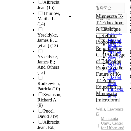
Albrecht,
Jean
(15)
정확도순
Thurlow,
Minnesota K-
내림차순
Martha L
정확도
12 Education:
(14)
순
10개씩 출력
A Catalogue
내림차순
인기도
Ysseldyke,
of Reform
순
조회
James E. ...
10개씩
Proposals. A
연도순
[et al.]
(13)
출력
Report of the
제목순
20개씩
CURACollege
Ysseldyke,
저자순
출력
of Education
James E.;
발행기
30개씩
And Others
Project on the
관순
출력
(12)
Future of K-
50개씩
12 Public
Rodkewich,
출력
Education in
Patricia
(10)
100개씩
Minnesota
Swanson,
출력
[microform]
Richard A
(9)
Wells, Lawrence
Pucel,
C
David J
(9)
Minnesota
Albrecht,
Univ., Center
Jean, Ed.;
for Urban and