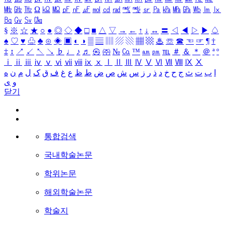
㎒
㎓
㎔
Ω
㏀
㏁
㎊
㎋
㎌
㏖
㏅
㎭
㎮
㎯
㏛
㎩
㎪
㎫
㎬
㏝
㏐
㏓
㏃
㏉
㏜
㏆
§
※
☆
★
○
●
◎
◇
◆
□
■
△
▽
→
←
↑
↓
↔
〓
◁
◀
▷
▶
♤
♠
♡
♥
♧
♣
⊙
◈
▣
◐
◑
▒
▤
▥
▨
▧
▦
▩
♨
☏
☎
☜
☞
¶
†
‡
↕
↗
↙
↖
↘
♭
♩
♪
♬
㉿
㈜
№
㏇
™
㏂
㏘
℡
＃
＆
＊
＠
ª
º
ⅰ
ⅱ
ⅲ
ⅳ
ⅴ
ⅵ
ⅶ
ⅷ
ⅸ
ⅹ
Ⅰ
Ⅱ
Ⅲ
Ⅳ
Ⅴ
Ⅵ
Ⅶ
Ⅷ
Ⅸ
Ⅹ
ا
ب
ت
ث
ج
ح
خ
د
ذ
ر
ز
س
ش
ص
ض
ط
ظ
ع
غ
ف
ق
ک
ل
م
ن
ه
و
ی
닫기
통합검색
국내학술논문
학위논문
해외학술논문
학술지