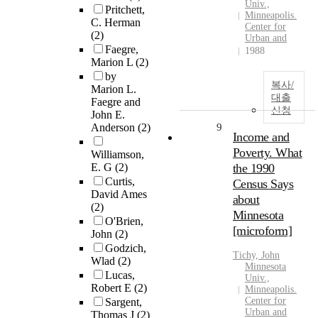
Univ.,
Pritchett,
Minneapolis.
C. Herman
Center for
(2)
Urban and
Faegre,
1988
Marion L
(2)
by
복사/
Marion L.
대출
Faegre and
신청
John E.
Anderson
(2)
9
Income and
Poverty. What
Williamson,
E. G
(2)
the 1990
Curtis,
Census Says
David Ames
about
(2)
Minnesota
O'Brien,
[microform]
John
(2)
Godzich,
Tichy, John
Wlad
(2)
Minnesota
Lucas,
Univ.,
Robert E
(2)
Minneapolis.
Center for
Sargent,
Urban and
Thomas J
(2)