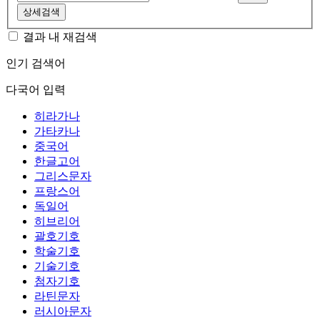
상세검색
결과 내 재검색
인기 검색어
다국어 입력
히라가나
가타카나
중국어
한글고어
그리스문자
프랑스어
독일어
히브리어
괄호기호
학술기호
기술기호
첨자기호
라틴문자
러시아문자