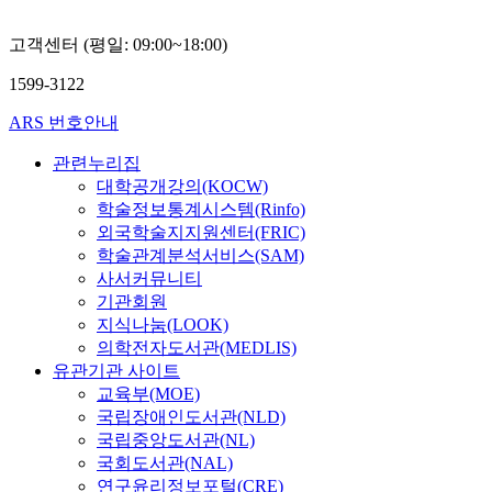
고객센터 (평일: 09:00~18:00)
1599-3122
ARS 번호안내
관련누리집
대학공개강의(KOCW)
학술정보통계시스템(Rinfo)
외국학술지지원센터(FRIC)
학술관계분석서비스(SAM)
사서커뮤니티
기관회원
지식나눔(LOOK)
의학전자도서관(MEDLIS)
유관기관 사이트
교육부(MOE)
국립장애인도서관(NLD)
국립중앙도서관(NL)
국회도서관(NAL)
연구윤리정보포털(CRE)