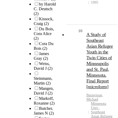
1995
by Harold
C. Deutsch
(2)
Kissock,
Craig
(2)
Du Bois,
10
Cora Alice
A Study of
(2)
Southeast
Cora Du
Asian Refugee
Bois
(2)
Youth in the
James
Twin Cities of
Gray
(2)
Minneapolis
Weiss,
David J
(2)
and St. Paul,
Minnesota.
Steinmann,
Final Report
Martin
(2)
[microform]
Mangen,
David J
(2)
Baizerman,
Markoff,
Michael
Roxanne
(2)
Minnesota
Univ.,
Butcher,
Southeast
James N
(2)
Asian Refugee