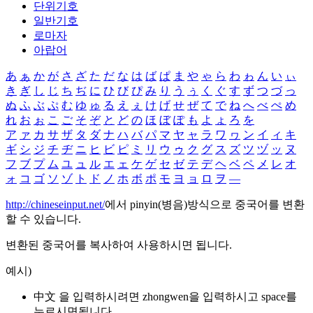
단위기호
일반기호
로마자
아랍어
あ
ぁ
か
が
さ
ざ
た
だ
な
は
ば
ぱ
ま
や
ゃ
ら
わ
ゎ
ん
い
ぃ
き
ぎ
し
じ
ち
ぢ
に
ひ
び
ぴ
み
り
う
ぅ
く
ぐ
す
ず
つ
づ
っ
ぬ
ふ
ぶ
ぷ
む
ゆ
ゅ
る
え
ぇ
け
げ
せ
ぜ
て
で
ね
へ
べ
ぺ
め
れ
お
ぉ
こ
ご
そ
ぞ
と
ど
の
ほ
ぼ
ぽ
も
よ
ょ
ろ
を
ア
ァ
カ
サ
ザ
タ
ダ
ナ
ハ
バ
パ
マ
ヤ
ャ
ラ
ワ
ヮ
ン
イ
ィ
キ
ギ
シ
ジ
チ
ヂ
ニ
ヒ
ビ
ピ
ミ
リ
ウ
ゥ
ク
グ
ス
ズ
ツ
ヅ
ッ
ヌ
フ
ブ
プ
ム
ユ
ュ
ル
エ
ェ
ケ
ゲ
セ
ゼ
テ
デ
ヘ
ベ
ペ
メ
レ
オ
ォ
コ
ゴ
ソ
ゾ
ト
ド
ノ
ホ
ボ
ポ
モ
ヨ
ョ
ロ
ヲ
―
http://chineseinput.net/
에서 pinyin(병음)방식으로 중국어를 변환
할 수 있습니다.
변환된 중국어를 복사하여 사용하시면 됩니다.
예시)
中文 을 입력하시려면
zhongwen
을 입력하시고 space를
누르시면됩니다.