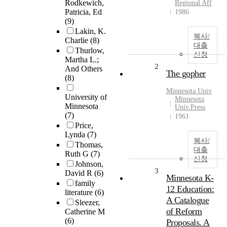
Rodkewich,
Regional Aff
Patricia, Ed
1986
(9)
Lakin, K.
복사/
Charlie
(8)
대출
Thurlow,
신청
Martha L.;
2
And Others
The gopher
(8)
Minnesota Univ
University of
Minnesota
Minnesota
Univ.Press
(7)
1961
Price,
Lynda
(7)
복사/
Thomas,
대출
Ruth G
(7)
신청
Johnson,
3
David R
(6)
Minnesota K-
family
12 Education:
literature
(6)
A Catalogue
Sleezer,
of Reform
Catherine M
(6)
Proposals. A