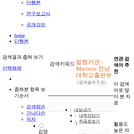
단행본
연구보고서
공개강의
home
단행본
검색결과 좁혀 보기
연관 검
발행기관 :
검색키워드
색어 추
Maronie 전남
선택해제
천
대학교출판부
(검색결과
5
건)
이 검색
좁혀본 항목 보
어로 많
기순서
이 본 자
료
검색량순
내보내기
가나다순
내책장담기
저자
한글로보기
1
활용도
높은 자
김영