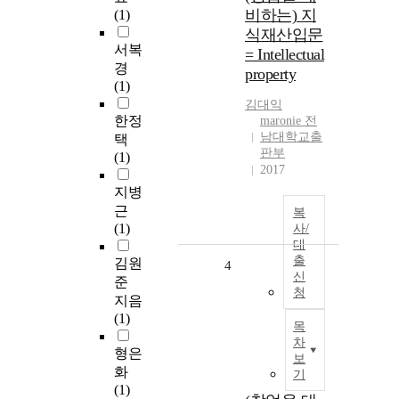
비하는) 지
(1)
식재산입문
서복
= Intellectual
경
property
(1)
김대익
한정
maronie 전
남대학교출
택
판부
(1)
2017
지병
근
복
(1)
사/
대
출
김원
4
신
준
청
지음
(1)
목
차
형은
보
화
기
(1)