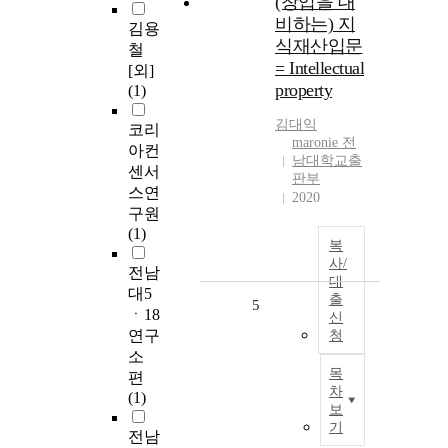
(창업을 대
비하는) 지
김용
식재산입문
철
= Intellectual
[외]
property
(1)
김대익
코리
maronie 전
아컨
남대학교출
센서
판부
스연
2020
구원
(1)
복
사/
전남
대
대5
출
5
ㆍ18
신
연구
청
소
목
편
차
(1)
보
기
전남