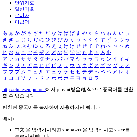
단위기호
일반기호
로마자
아랍어
あ
ぁ
か
が
さ
ざ
た
だ
な
は
ば
ぱ
ま
や
ゃ
ら
わ
ゎ
ん
い
ぃ
き
ぎ
し
じ
ち
ぢ
に
ひ
び
ぴ
み
り
う
ぅ
く
ぐ
す
ず
つ
づ
っ
ぬ
ふ
ぶ
ぷ
む
ゆ
ゅ
る
え
ぇ
け
げ
せ
ぜ
て
で
ね
へ
べ
ぺ
め
れ
お
ぉ
こ
ご
そ
ぞ
と
ど
の
ほ
ぼ
ぽ
も
よ
ょ
ろ
を
ア
ァ
カ
サ
ザ
タ
ダ
ナ
ハ
バ
パ
マ
ヤ
ャ
ラ
ワ
ヮ
ン
イ
ィ
キ
ギ
シ
ジ
チ
ヂ
ニ
ヒ
ビ
ピ
ミ
リ
ウ
ゥ
ク
グ
ス
ズ
ツ
ヅ
ッ
ヌ
フ
ブ
プ
ム
ユ
ュ
ル
エ
ェ
ケ
ゲ
セ
ゼ
テ
デ
ヘ
ベ
ペ
メ
レ
オ
ォ
コ
ゴ
ソ
ゾ
ト
ド
ノ
ホ
ボ
ポ
モ
ヨ
ョ
ロ
ヲ
―
http://chineseinput.net/
에서 pinyin(병음)방식으로 중국어를 변환
할 수 있습니다.
변환된 중국어를 복사하여 사용하시면 됩니다.
예시)
中文 을 입력하시려면
zhongwen
을 입력하시고 space를
누르시면됩니다.