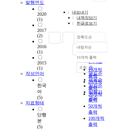
발행연도
내보내기
2020
내책장담기
(1)
한글로보기
2017
(2)
정확도순
2016
내림차순
정확도
(1)
순
10개씩 출력
내림차순
인기도
2015
순
조회
(1)
10개씩
작성언어
연도순
출력
제목순
20개씩
한국
저자순
출력
어
발행기
30개씩
(5)
관순
출력
자료형태
50개씩
출력
단행
100개씩
본
출력
(5)