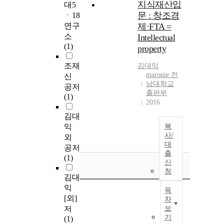
지식재산입
대5
문 : 창조경
ㆍ18
연구
제·FTA =
소
Intellectual
(1)
property
조재
김대익
maronie 전
신
남대학교
공저
출판부
(1)
2016
김대
익
복
사/
외
대
공저
출
(1)
신
청
김대
익
목
[외]
차
저
보
기
(1)