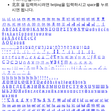
北京 을 입력하시려면
beijing
을 입력하시고 space를 누르
시면 됩니다.
ㅥ
ㅦ
ㅧ
ㅨ
ㅩ
ㅪ
ㅫ
ㅬ
ㅭ
ㅮ
ㅯ
ㅰ
ㅱ
ㅲ
ㅳ
ㅴ
ㅵ
ㅶ
ㅷ
ㅸ
ㅹ
ㅺ
ㅻ
ㅼ
ㅽ
ㅾ
ㅿ
ㆀ
ㆁ
ㆂ
ㆃ
ㆄ
ㆅ
ㆆ
ㆇ
ㆈ
ㆉ
ㆊ
ㆋ
ㆌ
ㆍ
ㆎ
Α
Β
Γ
Δ
Ε
Ζ
Η
Θ
Ι
Κ
Λ
Μ
Ν
Ξ
Ο
Π
Ρ
Σ
Τ
Υ
Φ
Χ
Ψ
Ω
α
β
γ
δ
ε
ζ
η
θ
ι
κ
λ
μ
ν
ξ
ο
π
ρ
σ
τ
υ
φ
χ
ψ
ω
á
à
Á
À
é
è
É
È
ç
Ç
ê
Ä
Ö
Ü
ä
ö
ü
ß
ְ
ֳ
ֲ
ֱ
ָ
ַ
ֵ
ֶ
ִ
ֹ
ּ
ֻ
ׂ
ׁ
ּ
ב
ה
נ
מ
צ
ת
ץ
ש
ד
ג
כ
ע
י
ח
ל
ך
ף
ק
ר
א
ט
ו
ן
ם
פ
‘
’
“
”
〔
〕
〈
〉
「
」
『
』
【
】
＂
（
）
［
］
｛
｝
±
×
÷
≠
≤
≥
∞
∴
♂
♀
∠
⊥
⌒
∂
∇
≡
≒
≪
≫
√
∽
∝
∵
∫
∬
∈
∋
⊆
⊇
⊂
⊃
∪
∩
∧
∨
￢
⇒
⇔
∀
∃
∮
∑
∏
＋
－
＜
＝
＞
、
。
·
‥
…
¨
〃
―
∥
＼
∼
´
～
ˇ
˘
˝
˚
˙
¸
˛
¡
¿
ː
！
＇
，
．
／
：
；
？
＾
＿
｀
｜
½
⅓
⅔
¼
¾
⅛
⅜
⅝
⅞
¹
²
³
⁴
ⁿ
₁
₂
₃
₄
Æ
Ð
Ħ
Ĳ
Ł
Ø
Œ
Þ
Ŧ
Ŋ
æ
đ
ð
ħ
ı
ĳ
ĸ
ŀ
ł
ø
œ
ß
þ
ŧ
ŋ
ŉ
А
Б
В
Г
Д
Е
Ё
Ж
З
И
Й
К
Л
М
Н
О
П
Р
С
Т
У
Ф
Х
Ц
Ч
Ш
Щ
Ъ
Ы
Ь
Э
Ю
Я
а
б
в
г
д
е
ё
ж
з
и
й
к
л
м
н
о
п
р
с
т
у
ф
х
ц
ч
ш
щ
ъ
ы
ь
э
ю
я
′
″
℃
Å
￠
￡
￥
¤
℉
‰
＄
％
Ｆ
￦
㎕
㎖
㎗
ℓ
㎘
㏄
㎣
㎤
㎥
㎦
㎙
㎚
㎛
㎜
㎝
㎞
㎟
㎠
㎡
㎢
㏊
㎍
㎎
㎏
㏏
㎈
㎉
㏈
㎧
㎨
㎰
㎱
㎲
㎳
㎴
㎵
㎶
㎷
㎸
㎹
㎀
㎁
㎂
㎃
㎄
㎺
㎻
㎽
㎾
㎿
㎐
㎑