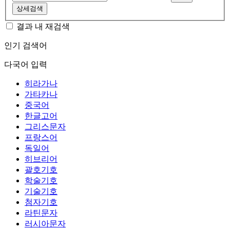
상세검색
결과 내 재검색
인기 검색어
다국어 입력
히라가나
가타카나
중국어
한글고어
그리스문자
프랑스어
독일어
히브리어
괄호기호
학술기호
기술기호
첨자기호
라틴문자
러시아문자