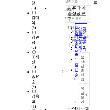
정확도순
료
철
민주당 계
(3)
내림차순
정확도
승정당 연
순
김대
10개씩 출력
구
내림차순
인기도
익
순
조회
(3)
김용철
10개씩
Maronie 전
연도순
출력
남대학교출
김민
제목순
20개씩
판부
용
저자순
출력
2015
(3)
발행기
30개씩
관순
출력
조재
복
50개씩
사/
신
출력
대
(3)
100개씩
출
2
출력
신
송요
청
순
(3)
목
차
김용
보
철
기
(1)
산업재산권