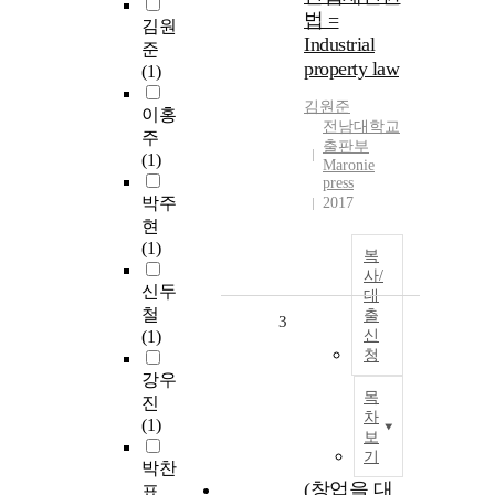
법 =
김원
Industrial
준
property law
(1)
김원준
이홍
전남대학교
주
출판부
(1)
Maronie
press
박주
2017
현
(1)
복
사/
신두
대
철
출
3
(1)
신
청
강우
목
진
차
(1)
보
기
박찬
(창업을 대
표