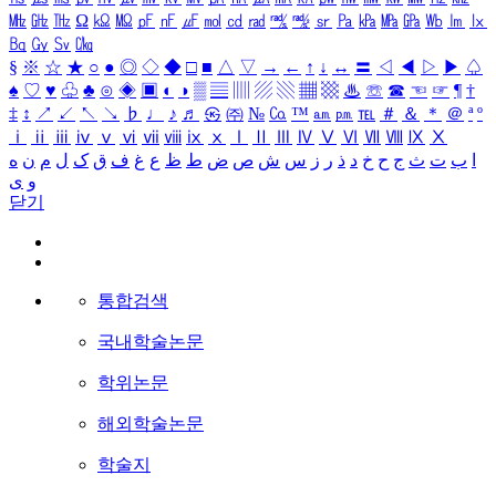
㎒
㎓
㎔
Ω
㏀
㏁
㎊
㎋
㎌
㏖
㏅
㎭
㎮
㎯
㏛
㎩
㎪
㎫
㎬
㏝
㏐
㏓
㏃
㏉
㏜
㏆
§
※
☆
★
○
●
◎
◇
◆
□
■
△
▽
→
←
↑
↓
↔
〓
◁
◀
▷
▶
♤
♠
♡
♥
♧
♣
⊙
◈
▣
◐
◑
▒
▤
▥
▨
▧
▦
▩
♨
☏
☎
☜
☞
¶
†
‡
↕
↗
↙
↖
↘
♭
♩
♪
♬
㉿
㈜
№
㏇
™
㏂
㏘
℡
＃
＆
＊
＠
ª
º
ⅰ
ⅱ
ⅲ
ⅳ
ⅴ
ⅵ
ⅶ
ⅷ
ⅸ
ⅹ
Ⅰ
Ⅱ
Ⅲ
Ⅳ
Ⅴ
Ⅵ
Ⅶ
Ⅷ
Ⅸ
Ⅹ
ا
ب
ت
ث
ج
ح
خ
د
ذ
ر
ز
س
ش
ص
ض
ط
ظ
ع
غ
ف
ق
ک
ل
م
ن
ه
و
ی
닫기
통합검색
국내학술논문
학위논문
해외학술논문
학술지