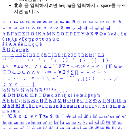
北京 을 입력하시려면
beijing
을 입력하시고 space를 누르
시면 됩니다.
ㅥ
ㅦ
ㅧ
ㅨ
ㅩ
ㅪ
ㅫ
ㅬ
ㅭ
ㅮ
ㅯ
ㅰ
ㅱ
ㅲ
ㅳ
ㅴ
ㅵ
ㅶ
ㅷ
ㅸ
ㅹ
ㅺ
ㅻ
ㅼ
ㅽ
ㅾ
ㅿ
ㆀ
ㆁ
ㆂ
ㆃ
ㆄ
ㆅ
ㆆ
ㆇ
ㆈ
ㆉ
ㆊ
ㆋ
ㆌ
ㆍ
ㆎ
Α
Β
Γ
Δ
Ε
Ζ
Η
Θ
Ι
Κ
Λ
Μ
Ν
Ξ
Ο
Π
Ρ
Σ
Τ
Υ
Φ
Χ
Ψ
Ω
α
β
γ
δ
ε
ζ
η
θ
ι
κ
λ
μ
ν
ξ
ο
π
ρ
σ
τ
υ
φ
χ
ψ
ω
á
à
Á
À
é
è
É
È
ç
Ç
ê
Ä
Ö
Ü
ä
ö
ü
ß
ְ
ֳ
ֲ
ֱ
ָ
ַ
ֵ
ֶ
ִ
ֹ
ּ
ֻ
ׂ
ׁ
ּ
ב
ה
נ
מ
צ
ת
ץ
ש
ד
ג
כ
ע
י
ח
ל
ך
ף
ק
ר
א
ט
ו
ן
ם
פ
‘
’
“
”
〔
〕
〈
〉
「
」
『
』
【
】
＂
（
）
［
］
｛
｝
±
×
÷
≠
≤
≥
∞
∴
♂
♀
∠
⊥
⌒
∂
∇
≡
≒
≪
≫
√
∽
∝
∵
∫
∬
∈
∋
⊆
⊇
⊂
⊃
∪
∩
∧
∨
￢
⇒
⇔
∀
∃
∮
∑
∏
＋
－
＜
＝
＞
、
。
·
‥
…
¨
〃
―
∥
＼
∼
´
～
ˇ
˘
˝
˚
˙
¸
˛
¡
¿
ː
！
＇
，
．
／
：
；
？
＾
＿
｀
｜
½
⅓
⅔
¼
¾
⅛
⅜
⅝
⅞
¹
²
³
⁴
ⁿ
₁
₂
₃
₄
Æ
Ð
Ħ
Ĳ
Ł
Ø
Œ
Þ
Ŧ
Ŋ
æ
đ
ð
ħ
ı
ĳ
ĸ
ŀ
ł
ø
œ
ß
þ
ŧ
ŋ
ŉ
А
Б
В
Г
Д
Е
Ё
Ж
З
И
Й
К
Л
М
Н
О
П
Р
С
Т
У
Ф
Х
Ц
Ч
Ш
Щ
Ъ
Ы
Ь
Э
Ю
Я
а
б
в
г
д
е
ё
ж
з
и
й
к
л
м
н
о
п
р
с
т
у
ф
х
ц
ч
ш
щ
ъ
ы
ь
э
ю
я
′
″
℃
Å
￠
￡
￥
¤
℉
‰
＄
％
Ｆ
￦
㎕
㎖
㎗
ℓ
㎘
㏄
㎣
㎤
㎥
㎦
㎙
㎚
㎛
㎜
㎝
㎞
㎟
㎠
㎡
㎢
㏊
㎍
㎎
㎏
㏏
㎈
㎉
㏈
㎧
㎨
㎰
㎱
㎲
㎳
㎴
㎵
㎶
㎷
㎸
㎹
㎀
㎁
㎂
㎃
㎄
㎺
㎻
㎽
㎾
㎿
㎐
㎑