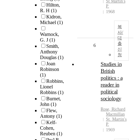
St Martin's
Hilton,
P.
R. H
(1)
1968
Kidron,
Michael
(1)
복
사/
Warnock,
대
G. J
(1)
출
6
Smith,
신
Anthony
청
Douglas
(1)
Joan
Studies in
Robinson
British
(1)
politics : a
Robbins,
reader in
Lionel
political
Robbins
(1)
sociology
Burnet,
John
(1)
Rose, Richard
Flew,
Macmillan
Antony
(1)
St. Martin's
Kelf-
P.
Cohen,
1969
Reuben
(1)
[by] R.