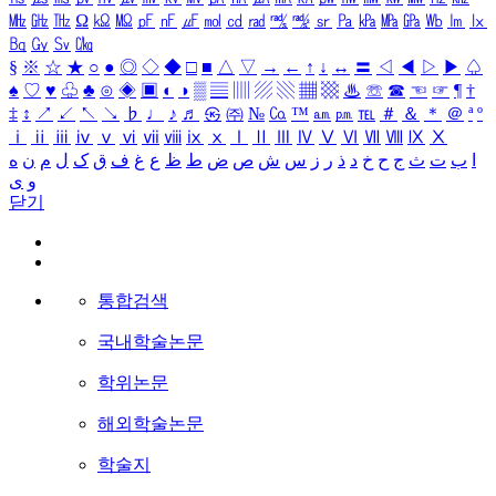
㎒
㎓
㎔
Ω
㏀
㏁
㎊
㎋
㎌
㏖
㏅
㎭
㎮
㎯
㏛
㎩
㎪
㎫
㎬
㏝
㏐
㏓
㏃
㏉
㏜
㏆
§
※
☆
★
○
●
◎
◇
◆
□
■
△
▽
→
←
↑
↓
↔
〓
◁
◀
▷
▶
♤
♠
♡
♥
♧
♣
⊙
◈
▣
◐
◑
▒
▤
▥
▨
▧
▦
▩
♨
☏
☎
☜
☞
¶
†
‡
↕
↗
↙
↖
↘
♭
♩
♪
♬
㉿
㈜
№
㏇
™
㏂
㏘
℡
＃
＆
＊
＠
ª
º
ⅰ
ⅱ
ⅲ
ⅳ
ⅴ
ⅵ
ⅶ
ⅷ
ⅸ
ⅹ
Ⅰ
Ⅱ
Ⅲ
Ⅳ
Ⅴ
Ⅵ
Ⅶ
Ⅷ
Ⅸ
Ⅹ
ا
ب
ت
ث
ج
ح
خ
د
ذ
ر
ز
س
ش
ص
ض
ط
ظ
ع
غ
ف
ق
ک
ل
م
ن
ه
و
ی
닫기
통합검색
국내학술논문
학위논문
해외학술논문
학술지