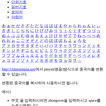
단위기호
일반기호
로마자
아랍어
あ
ぁ
か
が
さ
ざ
た
だ
な
は
ば
ぱ
ま
や
ゃ
ら
わ
ゎ
ん
い
ぃ
き
ぎ
し
じ
ち
ぢ
に
ひ
び
ぴ
み
り
う
ぅ
く
ぐ
す
ず
つ
づ
っ
ぬ
ふ
ぶ
ぷ
む
ゆ
ゅ
る
え
ぇ
け
げ
せ
ぜ
て
で
ね
へ
べ
ぺ
め
れ
お
ぉ
こ
ご
そ
ぞ
と
ど
の
ほ
ぼ
ぽ
も
よ
ょ
ろ
を
ア
ァ
カ
サ
ザ
タ
ダ
ナ
ハ
バ
パ
マ
ヤ
ャ
ラ
ワ
ヮ
ン
イ
ィ
キ
ギ
シ
ジ
チ
ヂ
ニ
ヒ
ビ
ピ
ミ
リ
ウ
ゥ
ク
グ
ス
ズ
ツ
ヅ
ッ
ヌ
フ
ブ
プ
ム
ユ
ュ
ル
エ
ェ
ケ
ゲ
セ
ゼ
テ
デ
ヘ
ベ
ペ
メ
レ
オ
ォ
コ
ゴ
ソ
ゾ
ト
ド
ノ
ホ
ボ
ポ
モ
ヨ
ョ
ロ
ヲ
―
http://chineseinput.net/
에서 pinyin(병음)방식으로 중국어를 변환
할 수 있습니다.
변환된 중국어를 복사하여 사용하시면 됩니다.
예시)
中文 을 입력하시려면
zhongwen
을 입력하시고 space를
누르시면됩니다.