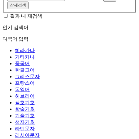
상세검색
결과 내 재검색
인기 검색어
다국어 입력
히라가나
가타카나
중국어
한글고어
그리스문자
프랑스어
독일어
히브리어
괄호기호
학술기호
기술기호
첨자기호
라틴문자
러시아문자