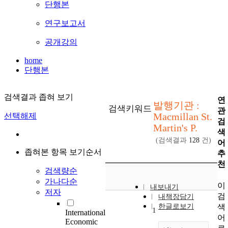
단행본
연구보고서
공개강의
home
단행본
검색결과 좁혀 보기
연
발행기관 :
검색키워드
관
Macmillan St.
선택해제
검
Martin's P.
색
(검색결과
128
건)
어
좁혀본 항목 보기순서
추
천
검색량순
가나다순
이
내보내기
저자
검
내책장담기
색
한글로보기
1
International
어
Economic