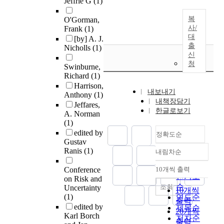
Jeffrie G
(1)
복
O'Gorman,
사/
Frank
(1)
대
[by] A. J.
출
Nicholls
(1)
신
청
Swinburne,
Richard
(1)
Harrison,
내보내기
Anthony
(1)
내책장담기
Jeffares,
한글로보기
A. Norman
(1)
edited by
정확도순
Gustav
Ranis
(1)
내림차순
정확도
순
Conference
10개씩 출력
내림차순
인기도
on Risk and
순
조회
Uncertainty
10개씩
(1)
연도순
출력
edited by
제목순
20개씩
Karl Borch
저자순
출력