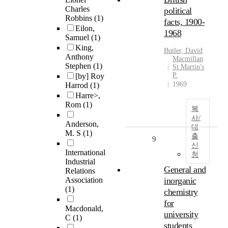
Charles
political
Robbins
(1)
facts, 1900-
Eilon,
1968
Samuel
(1)
King,
Butler, David
Anthony
Macmillan
Stephen
(1)
St Martin's
P.
[by] Roy
1969
Harrod
(1)
Harre>,
Rom
(1)
복
사/
Anderson,
대
M. S
(1)
출
9
신
International
청
Industrial
General and
Relations
Association
inorganic
(1)
chemistry
for
Macdonald,
university
C
(1)
students