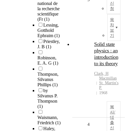
national de
신
la recherche
청
scientifique
(Fr
(1)
목
Lessing,
차
Gotthold
보
Ephraim
(1)
기
Priestley,
Solid state
J. B
(1)
physics : an
introduction
Robinson,
E. A. G
(1)
to its theory
Clark, H
Thompson,
Macmillan
Silvanus
St. Martin's
Phillips
(1)
P.
by
1968
Silvanus P.
Thompson
(1)
복
사/
Waismann,
대
Friedrich
(1)
출
4
신
Haley,