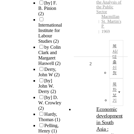
the Analysis of
[by] F.
the Public
B. Pinion
Sector
(2)
Macmillan
St. Martin's
International
P.
Institute for
1969
Labour
Studies
(2)
복
by Colin
사/
Clark and
대
Margaret
출
Haswell
(2)
2
신
Derry,
청
John W
(2)
[by]
목
John W.
차
Derry
(2)
보
[by] D.
기
W. Crowley
(2)
Economic
Hardy,
development
Thomas
(1)
in South
Pelling,
Asia :
Henry
(1)