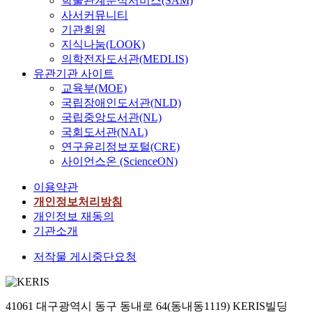
학술관계분석서비스(SAM)
사서커뮤니티
기관회원
지식나눔(LOOK)
의학전자도서관(MEDLIS)
유관기관 사이트
교육부(MOE)
국립장애인도서관(NLD)
국립중앙도서관(NL)
국회도서관(NAL)
연구윤리정보포털(CRE)
사이언스온 (ScienceON)
이용약관
개인정보처리방침
개인정보 재동의
기관소개
저작물 게시중단요청
41061 대구광역시 동구 동내로 64(동내동1119) KERIS빌딩