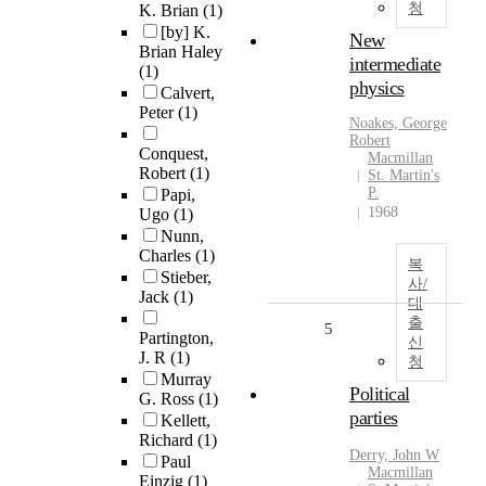
청
K. Brian
(1)
[by] K.
New
Brian Haley
intermediate
(1)
physics
Calvert,
Peter
(1)
Noakes, George
Robert
Conquest,
Macmillan
Robert
(1)
St. Martin's
P.
Papi,
1968
Ugo
(1)
Nunn,
Charles
(1)
복
Stieber,
사/
Jack
(1)
대
출
5
Partington,
신
J. R
(1)
청
Murray
Political
G. Ross
(1)
parties
Kellett,
Richard
(1)
Derry, John W
Paul
Macmillan
Einzig
(1)