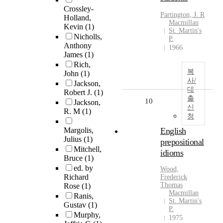
Crossley-
Partington, J. R
Holland,
Macmillan
Kevin
(1)
St. Martin's
Nicholls,
P.
Anthony
1966
James
(1)
Rich,
복
John
(1)
사/
Jackson,
대
Robert J.
(1)
출
10
Jackson,
신
R. M
(1)
청
Margolis,
English
Julius
(1)
prepositional
Mitchell,
idioms
Bruce
(1)
ed. by
Wood,
Richard
Frederick
Thomas
Rose
(1)
Macmillan
Ranis,
St. Martin's
Gustav
(1)
P.
Murphy,
1975