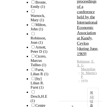
proceedings
Bronte,
of a
Emily
(1)
conference
Warnock,
held by the
Mary
(1)
International
Milton,
Economic
John
(1)
Association
at Kandy,
Robinson,
Joan
(1)
Ceylon
Arnott,
[during June,
Peter D
(1)
1969]
Cicero,
Marcus
Robinson, E.
Tullius
(1)
A. G
Macmillan
Furst,
St. Martin's
Lilian R
(1)
P.
[by]
1970
Lilian R.
Furst
(1)
복
Desch,H.E
사/
(1)
대
Centre
출
3