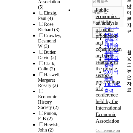
로
Association
정확도순
많
(5)
Public
내림차순
이
Einzig,
정확도
economics :
Paul
(4)
본
순
10개씩 출력
an analysis
Rose,
내림차순
자
인기도
of public
Richard
(3)
료
순
조회
10개씩
Crowley,
production
연도순
Desmond
출력
and
제목순
W
(3)
20개씩
consumption
저자순
Butler,
활
출력
and their
David
(2)
발행기
용
30개씩
relations to
Clark,
관순
도
출력
the private
Colin
(2)
높
50개씩
Haswell,
sectors :
은
출력
Margaret
proceedings
자
100개씩
Rosary
(2)
of a
료
출력
conference
Economic
held by the
History
Society
(2)
International
Pinion,
Economic
F. B
(2)
Association
Hewish,
John
(2)
Conference on