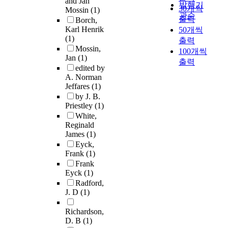
and Jan
발행기
30개씩
Mossin
(1)
관순
출력
Borch,
Karl Henrik
50개씩
(1)
출력
Mossin,
100개씩
Jan
(1)
출력
edited by
A. Norman
Jeffares
(1)
by J. B.
Priestley
(1)
White,
Reginald
James
(1)
Eyck,
Frank
(1)
Frank
Eyck
(1)
Radford,
J. D
(1)
Richardson,
D. B
(1)