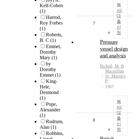
복
Kelf-Cohen
사/
(1)
대
Harrod,
출
Roy Forbes
7
신
(1)
청
Roberts,
B. C
(1)
Pressure
Emmet,
vessel design
Dorothy
and analysis
Mary
(1)
by
Bickell, M. B
Dorothy
Macmillan
Emmet
(1)
St. Martin's
King-
P
Hele,
1967
Desmond
(1)
복
Pope,
사/
Alexander
대
(1)
출
8
Rudrum,
신
Alan
(1)
청
Robbins,
British
Lionel