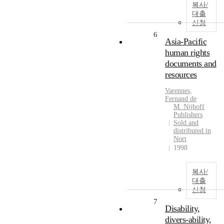
복사/
대출
신청
6
Asia-Pacific
human rights
documents and
resources
Varennes,
Fernand de
M. Nijhoff
Publishers
Sold and
distributed in
Nort
1998
복사/
대출
신청
7
Disability,
divers-ability,