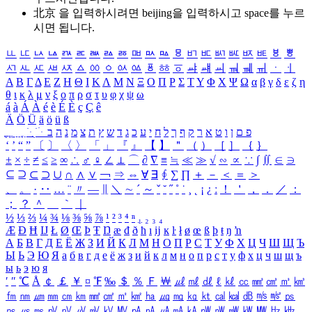
北京 을 입력하시려면
beijing
을 입력하시고 space를 누르
시면 됩니다.
ㅥ
ㅦ
ㅧ
ㅨ
ㅩ
ㅪ
ㅫ
ㅬ
ㅭ
ㅮ
ㅯ
ㅰ
ㅱ
ㅲ
ㅳ
ㅴ
ㅵ
ㅶ
ㅷ
ㅸ
ㅹ
ㅺ
ㅻ
ㅼ
ㅽ
ㅾ
ㅿ
ㆀ
ㆁ
ㆂ
ㆃ
ㆄ
ㆅ
ㆆ
ㆇ
ㆈ
ㆉ
ㆊ
ㆋ
ㆌ
ㆍ
ㆎ
Α
Β
Γ
Δ
Ε
Ζ
Η
Θ
Ι
Κ
Λ
Μ
Ν
Ξ
Ο
Π
Ρ
Σ
Τ
Υ
Φ
Χ
Ψ
Ω
α
β
γ
δ
ε
ζ
η
θ
ι
κ
λ
μ
ν
ξ
ο
π
ρ
σ
τ
υ
φ
χ
ψ
ω
á
à
Á
À
é
è
É
È
ç
Ç
ê
Ä
Ö
Ü
ä
ö
ü
ß
ְ
ֳ
ֲ
ֱ
ָ
ַ
ֵ
ֶ
ִ
ֹ
ּ
ֻ
ׂ
ׁ
ּ
ב
ה
נ
מ
צ
ת
ץ
ש
ד
ג
כ
ע
י
ח
ל
ך
ף
ק
ר
א
ט
ו
ן
ם
פ
‘
’
“
”
〔
〕
〈
〉
「
」
『
』
【
】
＂
（
）
［
］
｛
｝
±
×
÷
≠
≤
≥
∞
∴
♂
♀
∠
⊥
⌒
∂
∇
≡
≒
≪
≫
√
∽
∝
∵
∫
∬
∈
∋
⊆
⊇
⊂
⊃
∪
∩
∧
∨
￢
⇒
⇔
∀
∃
∮
∑
∏
＋
－
＜
＝
＞
、
。
·
‥
…
¨
〃
―
∥
＼
∼
´
～
ˇ
˘
˝
˚
˙
¸
˛
¡
¿
ː
！
＇
，
．
／
：
；
？
＾
＿
｀
｜
½
⅓
⅔
¼
¾
⅛
⅜
⅝
⅞
¹
²
³
⁴
ⁿ
₁
₂
₃
₄
Æ
Ð
Ħ
Ĳ
Ł
Ø
Œ
Þ
Ŧ
Ŋ
æ
đ
ð
ħ
ı
ĳ
ĸ
ŀ
ł
ø
œ
ß
þ
ŧ
ŋ
ŉ
А
Б
В
Г
Д
Е
Ё
Ж
З
И
Й
К
Л
М
Н
О
П
Р
С
Т
У
Ф
Х
Ц
Ч
Ш
Щ
Ъ
Ы
Ь
Э
Ю
Я
а
б
в
г
д
е
ё
ж
з
и
й
к
л
м
н
о
п
р
с
т
у
ф
х
ц
ч
ш
щ
ъ
ы
ь
э
ю
я
′
″
℃
Å
￠
￡
￥
¤
℉
‰
＄
％
Ｆ
￦
㎕
㎖
㎗
ℓ
㎘
㏄
㎣
㎤
㎥
㎦
㎙
㎚
㎛
㎜
㎝
㎞
㎟
㎠
㎡
㎢
㏊
㎍
㎎
㎏
㏏
㎈
㎉
㏈
㎧
㎨
㎰
㎱
㎲
㎳
㎴
㎵
㎶
㎷
㎸
㎹
㎀
㎁
㎂
㎃
㎄
㎺
㎻
㎽
㎾
㎿
㎐
㎑