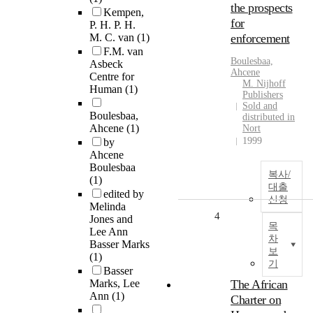
the prospects
Kempen,
for
P. H. P. H.
M. C. van
(1)
enforcement
F.M. van
Boulesbaa,
Asbeck
Ahcene
Centre for
M. Nijhoff
Human
(1)
Publishers
Sold and
Boulesbaa,
distributed in
Ahcene
(1)
Nort
1999
by
Ahcene
Boulesbaa
복사/
(1)
대출
edited by
신청
Melinda
4
Jones and
목
Lee Ann
차
Basser Marks
보
(1)
기
Basser
Marks, Lee
The African
Ann
(1)
Charter on