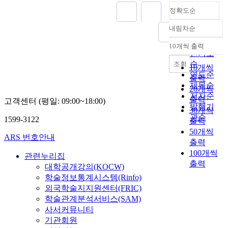
정확도순
내림차순
정확도
순
10개씩 출력
내림차순
인기도
순
조회
10개씩
연도순
출력
제목순
20개씩
저자순
출력
고객센터 (평일: 09:00~18:00)
발행기
30개씩
관순
1599-3122
출력
50개씩
ARS 번호안내
출력
100개씩
관련누리집
출력
대학공개강의(KOCW)
학술정보통계시스템(Rinfo)
외국학술지지원센터(FRIC)
학술관계분석서비스(SAM)
사서커뮤니티
기관회원