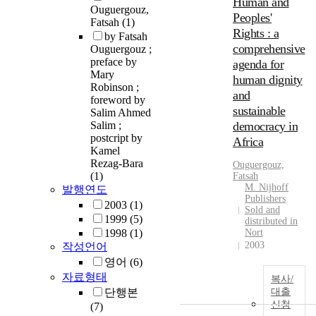
Human and
Ouguergouz,
Peoples'
Fatsah
(1)
Rights : a
by Fatsah
comprehensive
Ouguergouz ;
preface by
agenda for
Mary
human dignity
Robinson ;
and
foreword by
sustainable
Salim Ahmed
Salim ;
democracy in
postcript by
Africa
Kamel
Rezag-Bara
Ouguergouz,
(1)
Fatsah
M. Nijhoff
발행연도
Publishers
2003
(1)
Sold and
1999
(5)
distributed in
1998
(1)
Nort
2003
작성언어
영어
(6)
자료형태
복사/
단행본
대출
신청
(7)