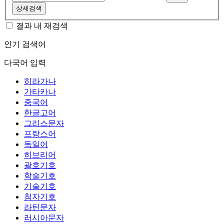
상세검색
결과 내 재검색
인기 검색어
다국어 입력
히라가나
가타카나
중국어
한글고어
그리스문자
프랑스어
독일어
히브리어
괄호기호
학술기호
기술기호
첨자기호
라틴문자
러시아문자