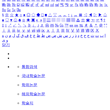
㎒
㎓
㎔
Ω
㏀
㏁
㎊
㎋
㎌
㏖
㏅
㎭
㎮
㎯
㏛
㎩
㎪
㎫
㎬
㏝
㏐
㏓
㏃
㏉
㏜
㏆
§
※
☆
★
○
●
◎
◇
◆
□
■
△
▽
→
←
↑
↓
↔
〓
◁
◀
▷
▶
♤
♠
♡
♥
♧
♣
⊙
◈
▣
◐
◑
▒
▤
▥
▨
▧
▦
▩
♨
☏
☎
☜
☞
¶
†
‡
↕
↗
↙
↖
↘
♭
♩
♪
♬
㉿
㈜
№
㏇
™
㏂
㏘
℡
＃
＆
＊
＠
ª
º
ⅰ
ⅱ
ⅲ
ⅳ
ⅴ
ⅵ
ⅶ
ⅷ
ⅸ
ⅹ
Ⅰ
Ⅱ
Ⅲ
Ⅳ
Ⅴ
Ⅵ
Ⅶ
Ⅷ
Ⅸ
Ⅹ
ا
ب
ت
ث
ج
ح
خ
د
ذ
ر
ز
س
ش
ص
ض
ط
ظ
ع
غ
ف
ق
ک
ل
م
ن
ه
و
ی
닫기
통합검색
국내학술논문
학위논문
해외학술논문
학술지