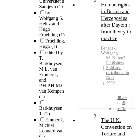
2
Univerzitet u
Human rights
Sarajevu
(1)
in Bosnia and
by
Herzegovina
Wolfgang S.
Heinz and
after Dayton :
Hugo
from theory to
Fruehling
(1)
practice
Fruehling,
Hugo
(1)
Benedek,
edited by
Wolfgang
T.
M. Nijhoff
Publishers
Barkhuysen,
Sold and
M.L. van
distributed in
Emmerik,
Nort
and
1999
P.H.P.H.M.C.
van Kempen
(1)
복사/
대출
Barkhuysen,
신청
T.
(1)
3
Emmerik,
The U.N.
Michiel
Convention on
Leonard van
Torture and
(1)