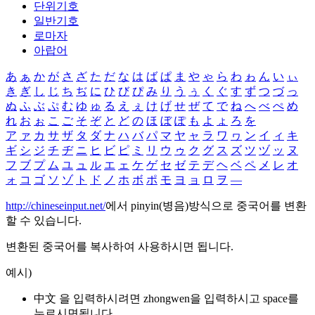
단위기호
일반기호
로마자
아랍어
あ
ぁ
か
が
さ
ざ
た
だ
な
は
ば
ぱ
ま
や
ゃ
ら
わ
ゎ
ん
い
ぃ
き
ぎ
し
じ
ち
ぢ
に
ひ
び
ぴ
み
り
う
ぅ
く
ぐ
す
ず
つ
づ
っ
ぬ
ふ
ぶ
ぷ
む
ゆ
ゅ
る
え
ぇ
け
げ
せ
ぜ
て
で
ね
へ
べ
ぺ
め
れ
お
ぉ
こ
ご
そ
ぞ
と
ど
の
ほ
ぼ
ぽ
も
よ
ょ
ろ
を
ア
ァ
カ
サ
ザ
タ
ダ
ナ
ハ
バ
パ
マ
ヤ
ャ
ラ
ワ
ヮ
ン
イ
ィ
キ
ギ
シ
ジ
チ
ヂ
ニ
ヒ
ビ
ピ
ミ
リ
ウ
ゥ
ク
グ
ス
ズ
ツ
ヅ
ッ
ヌ
フ
ブ
プ
ム
ユ
ュ
ル
エ
ェ
ケ
ゲ
セ
ゼ
テ
デ
ヘ
ベ
ペ
メ
レ
オ
ォ
コ
ゴ
ソ
ゾ
ト
ド
ノ
ホ
ボ
ポ
モ
ヨ
ョ
ロ
ヲ
―
http://chineseinput.net/
에서 pinyin(병음)방식으로 중국어를 변환
할 수 있습니다.
변환된 중국어를 복사하여 사용하시면 됩니다.
예시)
中文 을 입력하시려면
zhongwen
을 입력하시고 space를
누르시면됩니다.