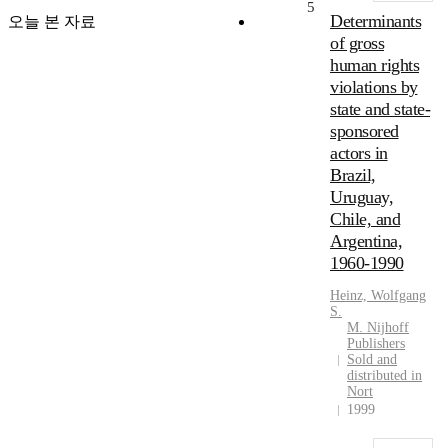
5
Determinants
오늘 본 자료
of gross
human rights
violations by
state and state-
sponsored
actors in
Brazil,
Uruguay,
Chile, and
Argentina,
1960-1990
Heinz, Wolfgang
S.
M. Nijhoff
Publishers
Sold and
distributed in
Nort
1999