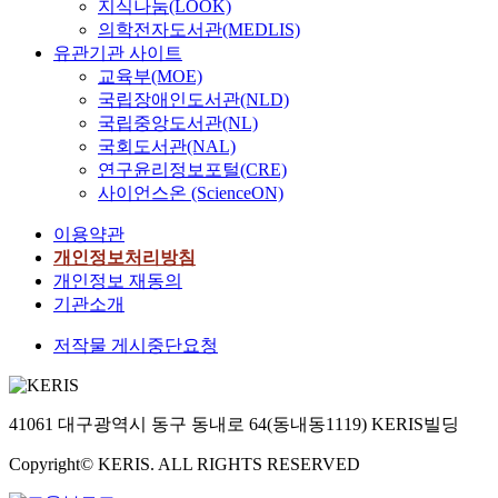
지식나눔(LOOK)
의학전자도서관(MEDLIS)
유관기관 사이트
교육부(MOE)
국립장애인도서관(NLD)
국립중앙도서관(NL)
국회도서관(NAL)
연구윤리정보포털(CRE)
사이언스온 (ScienceON)
이용약관
개인정보처리방침
개인정보 재동의
기관소개
저작물 게시중단요청
41061 대구광역시 동구 동내로 64(동내동1119) KERIS빌딩
Copyright© KERIS. ALL RIGHTS RESERVED