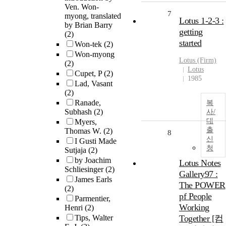
Ven. Won-
7
myong, translated
Lotus 1-2-3 :
by Brian Barry
getting
(2)
started
Won-tek
(2)
Won-myong
Lotus (Firm)
(2)
Lotus
Cupet, P
(2)
1985
Lad, Vasant
(2)
Ranade,
복
Subhash
(2)
사/
대
Myers,
출
Thomas W.
(2)
8
신
I Gusti Made
청
Sutjaja
(2)
by Joachim
Lotus Notes
Schliesinger
(2)
Gallery97 :
James Earls
The POWER
(2)
pf People
Parmentier,
Working
Henri
(2)
Tips, Walter
Together [컴