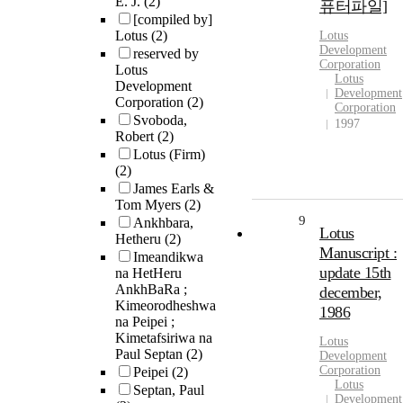
E. J.
(2)
퓨터파일]
[compiled by]
Lotus
(2)
Lotus
Development
reserved by
Corporation
Lotus
Lotus
Development
Development
Corporation
(2)
Corporation
Svoboda,
1997
Robert
(2)
Lotus (Firm)
(2)
James Earls &
Tom Myers
(2)
9
Ankhbara,
Lotus
Hetheru
(2)
Manuscript :
Imeandikwa
update 15th
na HetHeru
AnkhBaRa ;
december,
Kimeorodheshwa
1986
na Peipei ;
Kimetafsiriwa na
Lotus
Paul Septan
(2)
Development
Corporation
Peipei
(2)
Lotus
Septan, Paul
Development