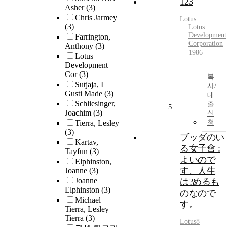
123
Asher
(3)
Chris Jarmey
Lotus
(3)
Lotus
Development
Farrington,
Corporation
Anthony
(3)
1986
Lotus
Development
Cor
(3)
복
Sutjaja, I
사/
Gusti Made
(3)
대
Schliesinger,
출
5
Joachim
(3)
신
Tierra, Lesley
청
(3)
ブッダのい
Kartav,
る女子會 :
Tayfun
(3)
よいので
Elphinston,
す。人生
Joanne
(3)
Joanne
は?めるも
Elphinston
(3)
のなので
Michael
す。
Tierra, Lesley
Tierra
(3)
Lotus8