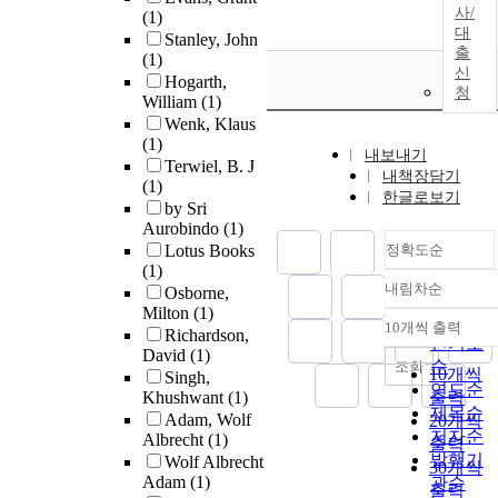
사/
(1)
대
Stanley, John
출
(1)
신
Hogarth,
청
William
(1)
Wenk, Klaus
(1)
내보내기
Terwiel, B. J
내책장담기
(1)
한글로보기
by Sri
Aurobindo
(1)
Lotus Books
정확도순
(1)
내림차순
Osborne,
정확도
Milton
(1)
순
10개씩 출력
Richardson,
내림차
인기도
David
(1)
순
조회
10개씩
Singh,
연도순
Khushwant
(1)
출력
제목순
Adam, Wolf
20개씩
저자순
Albrecht
(1)
출력
발행기
Wolf Albrecht
30개씩
Adam
(1)
관순
출력