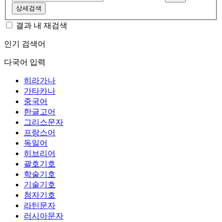
상세검색
결과 내 재검색
인기 검색어
다국어 입력
히라가나
가타카나
중국어
한글고어
그리스문자
프랑스어
독일어
히브리어
괄호기호
학술기호
기술기호
첨자기호
라틴문자
러시아문자