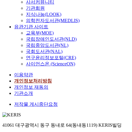
사서커뮤니티
기관회원
지식나눔(LOOK)
의학전자도서관(MEDLIS)
유관기관 사이트
교육부(MOE)
국립장애인도서관(NLD)
국립중앙도서관(NL)
국회도서관(NAL)
연구윤리정보포털(CRE)
사이언스온 (ScienceON)
이용약관
개인정보처리방침
개인정보 재동의
기관소개
저작물 게시중단요청
41061 대구광역시 동구 동내로 64(동내동1119) KERIS빌딩