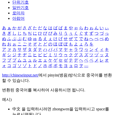
단위기호
일반기호
로마자
아랍어
あ
ぁ
か
が
さ
ざ
た
だ
な
は
ば
ぱ
ま
や
ゃ
ら
わ
ゎ
ん
い
ぃ
き
ぎ
し
じ
ち
ぢ
に
ひ
び
ぴ
み
り
う
ぅ
く
ぐ
す
ず
つ
づ
っ
ぬ
ふ
ぶ
ぷ
む
ゆ
ゅ
る
え
ぇ
け
げ
せ
ぜ
て
で
ね
へ
べ
ぺ
め
れ
お
ぉ
こ
ご
そ
ぞ
と
ど
の
ほ
ぼ
ぽ
も
よ
ょ
ろ
を
ア
ァ
カ
サ
ザ
タ
ダ
ナ
ハ
バ
パ
マ
ヤ
ャ
ラ
ワ
ヮ
ン
イ
ィ
キ
ギ
シ
ジ
チ
ヂ
ニ
ヒ
ビ
ピ
ミ
リ
ウ
ゥ
ク
グ
ス
ズ
ツ
ヅ
ッ
ヌ
フ
ブ
プ
ム
ユ
ュ
ル
エ
ェ
ケ
ゲ
セ
ゼ
テ
デ
ヘ
ベ
ペ
メ
レ
オ
ォ
コ
ゴ
ソ
ゾ
ト
ド
ノ
ホ
ボ
ポ
モ
ヨ
ョ
ロ
ヲ
―
http://chineseinput.net/
에서 pinyin(병음)방식으로 중국어를 변환
할 수 있습니다.
변환된 중국어를 복사하여 사용하시면 됩니다.
예시)
中文 을 입력하시려면
zhongwen
을 입력하시고 space를
누르시면됩니다.