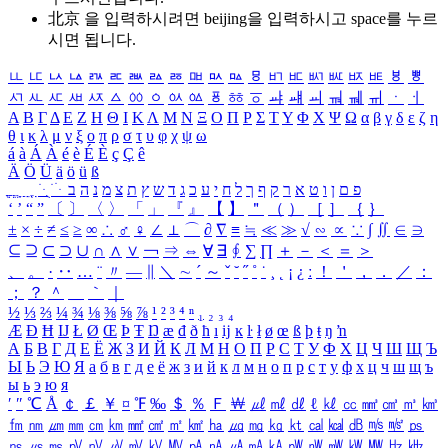
北京 을 입력하시려면
beijing
을 입력하시고 space를 누르
시면 됩니다.
ㅥ
ㅦ
ㅧ
ㅨ
ㅩ
ㅪ
ㅫ
ㅬ
ㅭ
ㅮ
ㅯ
ㅰ
ㅱ
ㅲ
ㅳ
ㅴ
ㅵ
ㅶ
ㅷ
ㅸ
ㅹ
ㅺ
ㅻ
ㅼ
ㅽ
ㅾ
ㅿ
ㆀ
ㆁ
ㆂ
ㆃ
ㆄ
ㆅ
ㆆ
ㆇ
ㆈ
ㆉ
ㆊ
ㆋ
ㆌ
ㆍ
ㆎ
Α
Β
Γ
Δ
Ε
Ζ
Η
Θ
Ι
Κ
Λ
Μ
Ν
Ξ
Ο
Π
Ρ
Σ
Τ
Υ
Φ
Χ
Ψ
Ω
α
β
γ
δ
ε
ζ
η
θ
ι
κ
λ
μ
ν
ξ
ο
π
ρ
σ
τ
υ
φ
χ
ψ
ω
á
à
Á
À
é
è
É
È
ç
Ç
ê
Ä
Ö
Ü
ä
ö
ü
ß
ְ
ֳ
ֲ
ֱ
ָ
ַ
ֵ
ֶ
ִ
ֹ
ּ
ֻ
ׂ
ׁ
ּ
ב
ה
נ
מ
צ
ת
ץ
ש
ד
ג
כ
ע
י
ח
ל
ך
ף
ק
ר
א
ט
ו
ן
ם
פ
‘
’
“
”
〔
〕
〈
〉
「
」
『
』
【
】
＂
（
）
［
］
｛
｝
±
×
÷
≠
≤
≥
∞
∴
♂
♀
∠
⊥
⌒
∂
∇
≡
≒
≪
≫
√
∽
∝
∵
∫
∬
∈
∋
⊆
⊇
⊂
⊃
∪
∩
∧
∨
￢
⇒
⇔
∀
∃
∮
∑
∏
＋
－
＜
＝
＞
、
。
·
‥
…
¨
〃
―
∥
＼
∼
´
～
ˇ
˘
˝
˚
˙
¸
˛
¡
¿
ː
！
＇
，
．
／
：
；
？
＾
＿
｀
｜
½
⅓
⅔
¼
¾
⅛
⅜
⅝
⅞
¹
²
³
⁴
ⁿ
₁
₂
₃
₄
Æ
Ð
Ħ
Ĳ
Ł
Ø
Œ
Þ
Ŧ
Ŋ
æ
đ
ð
ħ
ı
ĳ
ĸ
ŀ
ł
ø
œ
ß
þ
ŧ
ŋ
ŉ
А
Б
В
Г
Д
Е
Ё
Ж
З
И
Й
К
Л
М
Н
О
П
Р
С
Т
У
Ф
Х
Ц
Ч
Ш
Щ
Ъ
Ы
Ь
Э
Ю
Я
а
б
в
г
д
е
ё
ж
з
и
й
к
л
м
н
о
п
р
с
т
у
ф
х
ц
ч
ш
щ
ъ
ы
ь
э
ю
я
′
″
℃
Å
￠
￡
￥
¤
℉
‰
＄
％
Ｆ
￦
㎕
㎖
㎗
ℓ
㎘
㏄
㎣
㎤
㎥
㎦
㎙
㎚
㎛
㎜
㎝
㎞
㎟
㎠
㎡
㎢
㏊
㎍
㎎
㎏
㏏
㎈
㎉
㏈
㎧
㎨
㎰
㎱
㎲
㎳
㎴
㎵
㎶
㎷
㎸
㎹
㎀
㎁
㎂
㎃
㎄
㎺
㎻
㎽
㎾
㎿
㎐
㎑