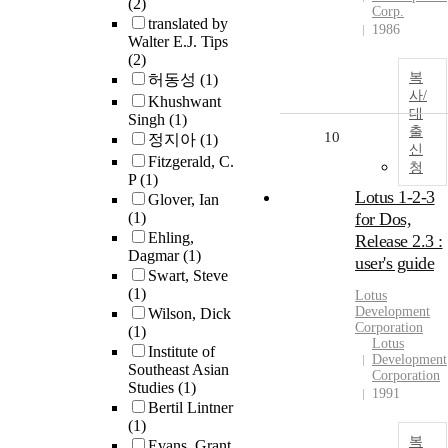
(2)
Corp.
translated by
1986
Walter E.J. Tips
(2)
복
허동성
(1)
사/
Khushwant
대
Singh
(1)
출
10
정지아
(1)
신
Fitzgerald, C.
청
P
(1)
Lotus 1-2-3
Glover, Ian
(1)
for Dos,
Ehling,
Release 2.3 :
Dagmar
(1)
user's guide
Swart, Steve
(1)
Lotus
Development
Wilson, Dick
Corporation
(1)
Lotus
Institute of
Development
Southeast Asian
Corporation
Studies
(1)
1991
Bertil Lintner
(1)
복
Evans, Grant