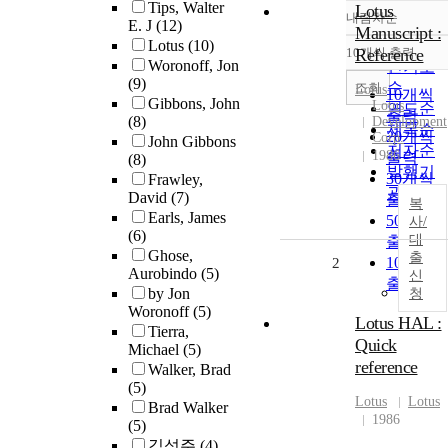
Tips, Walter
Lotus
내림차순
정확도
E. J
(12)
Manuscript :
Lotus
(10)
순
10개씩 출력
Reference
내림차
Woronoff, Jon
인기도
(9)
순
조회
Lotus
10개씩
Gibbons, John
Lotus
연도순
출력
(8)
Development
제목순
20개씩
Corp.
John Gibbons
저자순
1986
출력
(8)
발행기
30개씩
Frawley,
관순
David
(7)
출력
복
Earls, James
50개씩
사/
(6)
대
출력
Ghose,
출
100개씩
2
Aurobindo
(5)
신
출력
by Jon
청
Woronoff
(5)
Lotus HAL :
Tierra,
Quick
Michael
(5)
reference
Walker, Brad
(5)
Lotus
Lotus
Brad Walker
1986
(5)
김성주
(4)