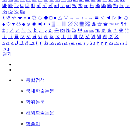
㎒
㎓
㎔
Ω
㏀
㏁
㎊
㎋
㎌
㏖
㏅
㎭
㎮
㎯
㏛
㎩
㎪
㎫
㎬
㏝
㏐
㏓
㏃
㏉
㏜
㏆
§
※
☆
★
○
●
◎
◇
◆
□
■
△
▽
→
←
↑
↓
↔
〓
◁
◀
▷
▶
♤
♠
♡
♥
♧
♣
⊙
◈
▣
◐
◑
▒
▤
▥
▨
▧
▦
▩
♨
☏
☎
☜
☞
¶
†
‡
↕
↗
↙
↖
↘
♭
♩
♪
♬
㉿
㈜
№
㏇
™
㏂
㏘
℡
＃
＆
＊
＠
ª
º
ⅰ
ⅱ
ⅲ
ⅳ
ⅴ
ⅵ
ⅶ
ⅷ
ⅸ
ⅹ
Ⅰ
Ⅱ
Ⅲ
Ⅳ
Ⅴ
Ⅵ
Ⅶ
Ⅷ
Ⅸ
Ⅹ
ا
ب
ت
ث
ج
ح
خ
د
ذ
ر
ز
س
ش
ص
ض
ط
ظ
ع
غ
ف
ق
ک
ل
م
ن
ه
و
ی
닫기
통합검색
국내학술논문
학위논문
해외학술논문
학술지