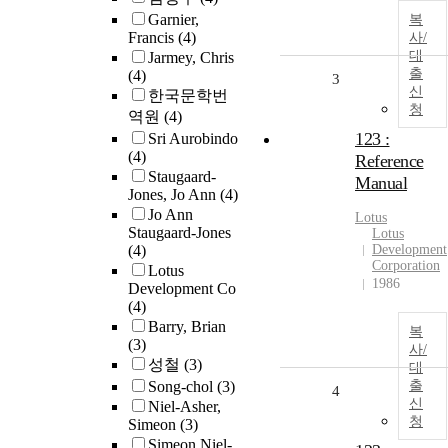
Garnier,
복
Francis
(4)
사/
대
Jarmey, Chris
출
(4)
3
신
한국문학번
청
역원
(4)
123 :
Sri Aurobindo
(4)
Reference
Staugaard-
Manual
Jones, Jo Ann
(4)
Jo Ann
Lotus
Staugaard-Jones
Lotus
(4)
Development
Corporation
Lotus
1986
Development Co
(4)
Barry, Brian
복
(3)
사/
성철
(3)
대
Song-chol
(3)
출
4
신
Niel-Asher,
청
Simeon
(3)
Simeon Niel-