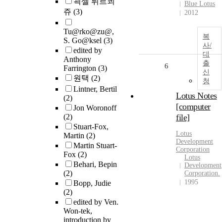
괵셀 튀르쾨
Blue Lotus
쥬
(3)
2012
Tu@rko@zu@,
복
S. Go@ksel
(3)
사/
edited by
대
Anthony
출
6
Farrington
(3)
신
원택
(2)
청
Lintner, Bertil
Lotus Notes
(2)
[computer
Jon Woronoff
(2)
file]
Stuart-Fox,
Lotus
Martin
(2)
Development
Martin Stuart-
Corporation
Fox
(2)
Lotus
Behari, Bepin
Development
(2)
Corporation.
1995
Bopp, Judie
(2)
edited by Ven.
Won-tek,
introduction by