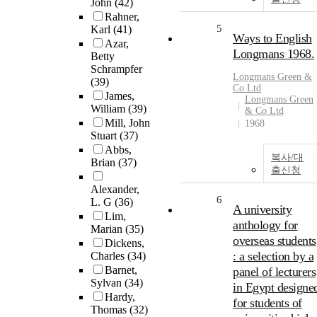
John
(42)
Rahner,
5
Karl
(41)
Ways to English
Azar,
Longmans 1968.
Betty
Schrampfer
Longmans Green &
(39)
Co Ltd
James,
Longmans Green
William
(39)
& Co Ltd
Mill, John
1968
Stuart
(37)
Abbs,
복사/대
Brian
(37)
출신청
Alexander,
6
L. G
(36)
A university
Lim,
anthology for
Marian
(35)
overseas students
Dickens,
: a selection by a
Charles
(34)
Barnet,
panel of lecturers
Sylvan
(34)
in Egypt designe
Hardy,
for students of
Thomas
(32)