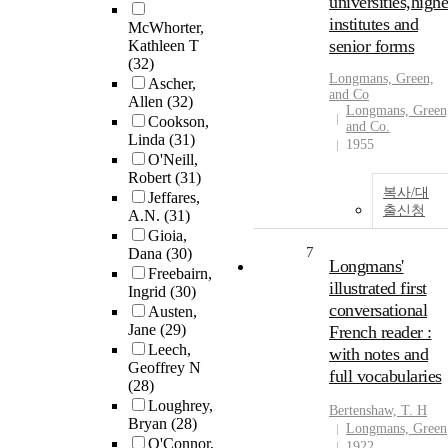
universities,highe
institutes and
McWhorter,
senior forms
Kathleen T
(32)
Longmans, Green,
Ascher,
and Co
Allen
(32)
Longmans, Green
Cookson,
and Co.
Linda
(31)
1955
O'Neill,
Robert
(31)
복사/대
Jeffares,
출신청
A.N.
(31)
Gioia,
7
Dana
(30)
Longmans'
Freebairn,
illustrated first
Ingrid
(30)
conversational
Austen,
Jane
(29)
French reader :
Leech,
with notes and
Geoffrey N
full vocabularies
(28)
Loughrey,
Bertenshaw, T. H
Bryan
(28)
Longmans, Green
O'Connor,
1922