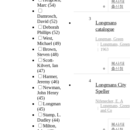
복사/대
Marc
(54)
출신청
Damrosch,
3
David
(52)
Longmans
Deborah
catalogue
Phillips
(52)
West,
Longman, Green
Michael
(49)
Longmans, Green
Brown,
1963
Steven
(48)
Scott-
복사/대
Kilvert, Ian
출신청
(47)
Harmer,
4
Jeremy
(46)
Longmans City
Newman,
Speller
John Henry
(45)
Nifenecker, E. A
Longman
Longmans, Green
(45)
and Co
Stamp, L.
Dudley
(44)
복사/대
Milton,
출신청