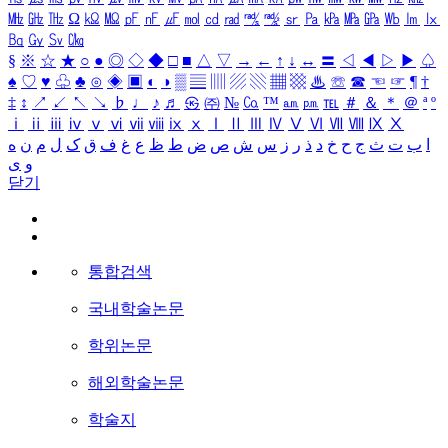
㎒
㎓
㎔
Ω
㏀
㏁
㎊
㎋
㎌
㏖
㏅
㎭
㎮
㎯
㏛
㎩
㎪
㎫
㎬
㏝
㏐
㏓
㏃
㏉
㏜
㏆
§
※
☆
★
○
●
◎
◇
◆
□
■
△
▽
→
←
↑
↓
↔
〓
◁
◀
▷
▶
♤
♠
♡
♥
♧
♣
⊙
◈
▣
◐
◑
▒
▤
▥
▨
▧
▦
▩
♨
☏
☎
☜
☞
¶
†
‡
↕
↗
↙
↖
↘
♭
♩
♪
♬
㉿
㈜
№
㏇
™
㏂
㏘
℡
＃
＆
＊
＠
ª
º
ⅰ
ⅱ
ⅲ
ⅳ
ⅴ
ⅵ
ⅶ
ⅷ
ⅸ
ⅹ
Ⅰ
Ⅱ
Ⅲ
Ⅳ
Ⅴ
Ⅵ
Ⅶ
Ⅷ
Ⅸ
Ⅹ
ا
ب
ت
ث
ج
ح
خ
د
ذ
ر
ز
س
ش
ص
ض
ط
ظ
ع
غ
ف
ق
ک
ل
م
ن
ه
و
ی
닫기
통합검색
국내학술논문
학위논문
해외학술논문
학술지