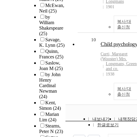
Longmans
McEwan,
1901
Neil
(25)
by
복사/대
William
출신청
Shakespeare
(25)
Savage,
10
Child psycholog
K. Lynn
(25)
Quinn,
Curti, Margaret
Frances
(25)
(Wooster) Mrs.
Saslow,
Longmans, Green
Joan M
(25)
and co.
by John
1938
Henry
Cardinal
복사/대
Newman
출신청
(24)
Kent,
Simon
(24)
Marian
내보내기
내책장담
Lim
(24)
한글로보기
Stearns,
Peter N
(23)