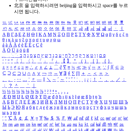
北京 을 입력하시려면
beijing
을 입력하시고 space를 누르
시면 됩니다.
ㅥ
ㅦ
ㅧ
ㅨ
ㅩ
ㅪ
ㅫ
ㅬ
ㅭ
ㅮ
ㅯ
ㅰ
ㅱ
ㅲ
ㅳ
ㅴ
ㅵ
ㅶ
ㅷ
ㅸ
ㅹ
ㅺ
ㅻ
ㅼ
ㅽ
ㅾ
ㅿ
ㆀ
ㆁ
ㆂ
ㆃ
ㆄ
ㆅ
ㆆ
ㆇ
ㆈ
ㆉ
ㆊ
ㆋ
ㆌ
ㆍ
ㆎ
Α
Β
Γ
Δ
Ε
Ζ
Η
Θ
Ι
Κ
Λ
Μ
Ν
Ξ
Ο
Π
Ρ
Σ
Τ
Υ
Φ
Χ
Ψ
Ω
α
β
γ
δ
ε
ζ
η
θ
ι
κ
λ
μ
ν
ξ
ο
π
ρ
σ
τ
υ
φ
χ
ψ
ω
á
à
Á
À
é
è
É
È
ç
Ç
ê
Ä
Ö
Ü
ä
ö
ü
ß
ְ
ֳ
ֲ
ֱ
ָ
ַ
ֵ
ֶ
ִ
ֹ
ּ
ֻ
ׂ
ׁ
ּ
ב
ה
נ
מ
צ
ת
ץ
ש
ד
ג
כ
ע
י
ח
ל
ך
ף
ק
ר
א
ט
ו
ן
ם
פ
‘
’
“
”
〔
〕
〈
〉
「
」
『
』
【
】
＂
（
）
［
］
｛
｝
±
×
÷
≠
≤
≥
∞
∴
♂
♀
∠
⊥
⌒
∂
∇
≡
≒
≪
≫
√
∽
∝
∵
∫
∬
∈
∋
⊆
⊇
⊂
⊃
∪
∩
∧
∨
￢
⇒
⇔
∀
∃
∮
∑
∏
＋
－
＜
＝
＞
、
。
·
‥
…
¨
〃
―
∥
＼
∼
´
～
ˇ
˘
˝
˚
˙
¸
˛
¡
¿
ː
！
＇
，
．
／
：
；
？
＾
＿
｀
｜
½
⅓
⅔
¼
¾
⅛
⅜
⅝
⅞
¹
²
³
⁴
ⁿ
₁
₂
₃
₄
Æ
Ð
Ħ
Ĳ
Ł
Ø
Œ
Þ
Ŧ
Ŋ
æ
đ
ð
ħ
ı
ĳ
ĸ
ŀ
ł
ø
œ
ß
þ
ŧ
ŋ
ŉ
А
Б
В
Г
Д
Е
Ё
Ж
З
И
Й
К
Л
М
Н
О
П
Р
С
Т
У
Ф
Х
Ц
Ч
Ш
Щ
Ъ
Ы
Ь
Э
Ю
Я
а
б
в
г
д
е
ё
ж
з
и
й
к
л
м
н
о
п
р
с
т
у
ф
х
ц
ч
ш
щ
ъ
ы
ь
э
ю
я
′
″
℃
Å
￠
￡
￥
¤
℉
‰
＄
％
Ｆ
￦
㎕
㎖
㎗
ℓ
㎘
㏄
㎣
㎤
㎥
㎦
㎙
㎚
㎛
㎜
㎝
㎞
㎟
㎠
㎡
㎢
㏊
㎍
㎎
㎏
㏏
㎈
㎉
㏈
㎧
㎨
㎰
㎱
㎲
㎳
㎴
㎵
㎶
㎷
㎸
㎹
㎀
㎁
㎂
㎃
㎄
㎺
㎻
㎽
㎾
㎿
㎐
㎑