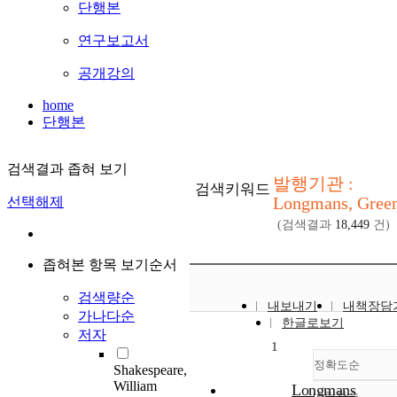
단행본
연구보고서
공개강의
home
단행본
검색결과 좁혀 보기
발행기관 :
검색키워드
Longmans, Gree
선택해제
(검색결과
18,449
건)
좁혀본 항목 보기순서
검색량순
내보내기
내책장담
가나다순
한글로보기
저자
1
정확도순
Shakespeare,
William
Longmans
내림차순