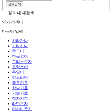
상세검색
결과 내 재검색
인기 검색어
다국어 입력
히라가나
가타카나
중국어
한글고어
그리스문자
프랑스어
독일어
히브리어
괄호기호
학술기호
기술기호
첨자기호
라틴문자
러시아문자