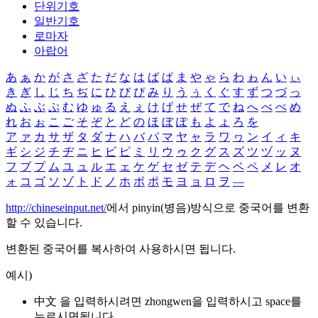
단위기호
일반기호
로마자
아랍어
あ
ぁ
か
が
さ
ざ
た
だ
な
は
ば
ぱ
ま
や
ゃ
ら
わ
ゎ
ん
い
ぃ
き
ぎ
し
じ
ち
ぢ
に
ひ
び
ぴ
み
り
う
ぅ
く
ぐ
す
ず
つ
づ
っ
ぬ
ふ
ぶ
ぷ
む
ゆ
ゅ
る
え
ぇ
け
げ
せ
ぜ
て
で
ね
へ
べ
ぺ
め
れ
お
ぉ
こ
ご
そ
ぞ
と
ど
の
ほ
ぼ
ぽ
も
よ
ょ
ろ
を
ア
ァ
カ
サ
ザ
タ
ダ
ナ
ハ
バ
パ
マ
ヤ
ャ
ラ
ワ
ヮ
ン
イ
ィ
キ
ギ
シ
ジ
チ
ヂ
ニ
ヒ
ビ
ピ
ミ
リ
ウ
ゥ
ク
グ
ス
ズ
ツ
ヅ
ッ
ヌ
フ
ブ
プ
ム
ユ
ュ
ル
エ
ェ
ケ
ゲ
セ
ゼ
テ
デ
ヘ
ベ
ペ
メ
レ
オ
ォ
コ
ゴ
ソ
ゾ
ト
ド
ノ
ホ
ボ
ポ
モ
ヨ
ョ
ロ
ヲ
―
http://chineseinput.net/
에서 pinyin(병음)방식으로 중국어를 변환
할 수 있습니다.
변환된 중국어를 복사하여 사용하시면 됩니다.
예시)
中文 을 입력하시려면
zhongwen
을 입력하시고 space를
누르시면됩니다.