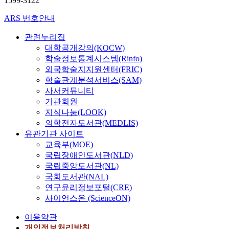
1599-3122
ARS 번호안내
관련누리집
대학공개강의(KOCW)
학술정보통계시스템(Rinfo)
외국학술지지원센터(FRIC)
학술관계분석서비스(SAM)
사서커뮤니티
기관회원
지식나눔(LOOK)
의학전자도서관(MEDLIS)
유관기관 사이트
교육부(MOE)
국립장애인도서관(NLD)
국립중앙도서관(NL)
국회도서관(NAL)
연구윤리정보포털(CRE)
사이언스온 (ScienceON)
이용약관
개인정보처리방침