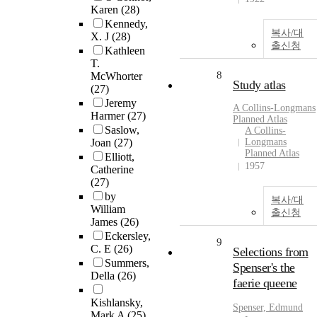
Karen
(28)
Kennedy,
복사/대
X. J
(28)
출신청
Kathleen
T.
8
McWhorter
Study atlas
(27)
Jeremy
A Collins-Longmans
Harmer
(27)
Planned Atlas
Saslow,
A Collins-
Joan
(27)
Longmans
Planned Atlas
Elliott,
1957
Catherine
(27)
by
복사/대
William
출신청
James
(26)
Eckersley,
9
C. E
(26)
Selections from
Summers,
Spenser's the
Della
(26)
faerie queene
Kishlansky,
Spenser, Edmund
Mark A
(25)