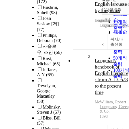
(172)
정확도
English larousse 
Bushrui,
순
by longmans
10개씩 출력
내림차
Suheil
(98)
인기도
Joan
순
조회
longmans
10개씩
Saslow [저]
longmans
연도순
196
출력
(77)
제목순
20개씩
Phillips,
저자순
복사/대
출력
Deborah
(70)
발행기
출신청
30개씩
사슬로
관순
출력
우, 조안
(66)
2
50개씩
Rost,
Longmans'
Michael
(65)
출력
handbook of
Jeffares,
100개
English literature
A.N
(65)
출력
: from A. D. 673
to the present
Trevelyan,
George
time
Macaulay
(58)
McWilliam, Robert
Molinsky,
Longmans, Green
& Co.
Steven J
(57)
1898
Bliss, Bill
(57)
Helgesen,