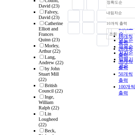
Cotton,
정확도순
David
(23)
Falvey,
내림차순
정확도
David
(23)
순
Catherine
10개씩 출력
내림차
인기도
Elliott and
순
조회
Frances
10개씩
Quinn
(23)
연도순
출력
Morley,
제목순
20개씩
Arthur
(22)
저자순
출력
Lang,
발행기
30개씩
Andrew
(22)
관순
출력
by John
Stuart Mill
50개씩
(22)
출력
British
100개
Council
(22)
출력
Inge,
William
Ralph
(22)
Lin
Lougheed
(22)
Beck,